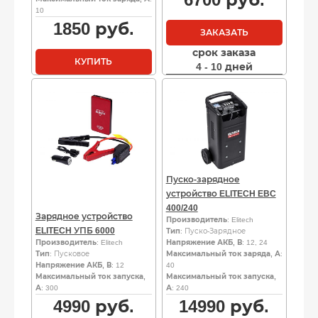
10
1850
руб.
ЗАКАЗАТЬ
срок заказа
КУПИТЬ
4 - 10 дней
Пуско-зарядное
устройство ELITECH EBC
400/240
Зарядное устройство
Производитель
: Elitech
ELITECH УПБ 6000
Тип
: Пуско-Зарядное
Производитель
: Elitech
Напряжение АКБ, В
: 12, 24
Тип
: Пусковое
Максимальный ток заряда, А
:
Напряжение АКБ, В
: 12
40
Максимальный ток запуска,
Максимальный ток запуска,
А
: 300
А
: 240
4990
руб.
14990
руб.