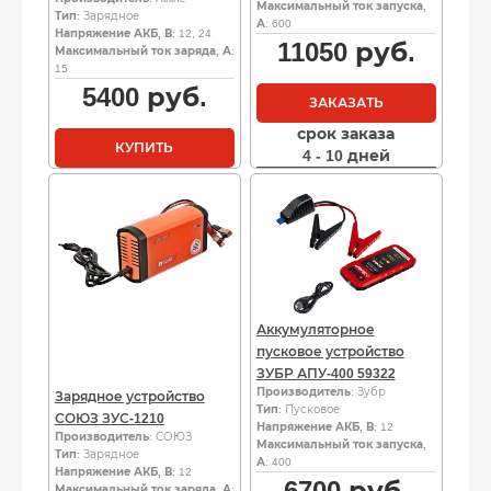
Максимальный ток запуска,
Тип
: Зарядное
А
: 600
Напряжение АКБ, В
: 12, 24
11050
руб.
Максимальный ток заряда, А
:
15
5400
руб.
ЗАКАЗАТЬ
срок заказа
КУПИТЬ
4 - 10 дней
Аккумуляторное
пусковое устройство
ЗУБР АПУ-400 59322
Производитель
: Зубр
Зарядное устройство
Тип
: Пусковое
СОЮЗ ЗУС-1210
Напряжение АКБ, В
: 12
Производитель
: СОЮЗ
Максимальный ток запуска,
Тип
: Зарядное
А
: 400
Напряжение АКБ, В
: 12
6700
руб.
Максимальный ток заряда, А
: