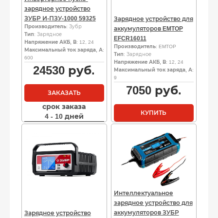
зарядное устройство
ЗУБР И-ПЗУ-1000 59325
Зарядное устройство для
Производитель
: Зубр
аккумуляторов EMTOP
Тип
: Зарядное
EFCR16011
Напряжение АКБ, В
: 12, 24
Производитель
: EMTOP
Максимальный ток заряда, А
:
Тип
: Зарядное
600
Напряжение АКБ, В
: 12, 24
24530
руб.
Максимальный ток заряда, А
:
9
7050
руб.
ЗАКАЗАТЬ
срок заказа
КУПИТЬ
4 - 10 дней
Интеллектуальное
зарядное устройство для
аккумуляторов ЗУБР
Зарядное устройство