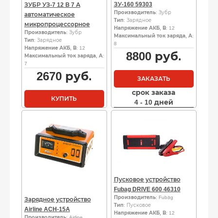
ЗУ-160 59303
ЗУБР УЗ-7 12 В 7 А
Производитель
: Зубр
автоматическое
Тип
: Зарядное
микропроцессорное
Напряжение АКБ, В
: 12
Производитель
: Зубр
Максимальный ток заряда, А
:
Тип
: Зарядное
8
Напряжение АКБ, В
: 12
8800
руб.
Максимальный ток заряда, А
:
7
2670
руб.
ЗАКАЗАТЬ
срок заказа
КУПИТЬ
4 - 10 дней
Пусковое устройство
Fubag DRIVE 600 46310
Производитель
: Fubаg
Зарядное устройство
Тип
: Пусковое
Airline ACH-15A
Напряжение АКБ, В
: 12
Производитель
: Airline