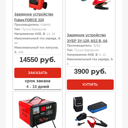
Зарядное устройство
Fubag FORCE 320
Производитель
: FUBAG
Тип
: Пуско-Зарядное
Напряжение АКБ, В
: 12, 24
Зарядное устройство
Максимальный ток заряда, А
:
ЗУБР ЗУ-120, 6/12 В, 4А
40
Производитель
: Зубр
Максимальный ток запуска,
Тип
: Пуско-Зарядное
А
: 240
Напряжение АКБ, В
: 6, 12
14550
руб.
Максимальный ток заряда, А
:
4
3900
руб.
ЗАКАЗАТЬ
срок заказа
КУПИТЬ
4 - 10 дней