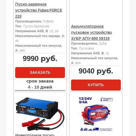
Пуско-зарядное
устройство Fubag FORCE
220
Производитель
: FUBAG
Аккумуляторное
Тип
: Пуско-Зарядное
Напряжение АКБ, В
: 12, 24
пусковое устройство
Максимальный ток заряда, А
:
ЗУБР АПУ-800 59319
40
Производитель
: Зубр
Максимальный ток запуска,
Тип
: Пусковое
А
: 180
Напряжение АКБ, В
: 12
9990
руб.
Максимальный ток запуска,
А
: 800
9040
руб.
ЗАКАЗАТЬ
срок заказа
КУПИТЬ
4 - 10 дней
Инверторное пуско-