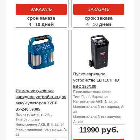
ЗАКАЗАТЬ
ЗАКАЗАТЬ
срок заказа
срок заказа
4 - 10 дней
4 - 10 дней
Пуско-зарядное
устройство ELITECH HD
EBC 320/180
Интеллектуальное
Производитель
: Elitech
зарядное устройство для
Тип
: Пуско-Зарядное
Напряжение АКБ, В
: 12, 24
аккумуляторов ЗУБР
Максимальный ток заряда, А
:
ЗУ-240 59305
30
Производитель
: Зубр
Максимальный ток запуска,
Тип
: Зарядное
А
: 180
Напряжение АКБ, В
: 6, 12, 24
11990
руб.
Максимальный ток заряда, А
:
12