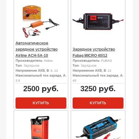
Автоматическое
зарядное устройство
Зарядное устройство
Airline ACH-5A-10
Fubag MICRO 40/12
Производитель
: Airline
Производитель
: FUBAG
Тип
: Зарядное
Тип
: Зарядное
Напряжение АКБ, В
: 6, 12
Напряжение АКБ, В
: 12
Максимальный ток заряда, А
:
Максимальный ток заряда, А
:
3.8
40
2500
руб.
3250
руб.
КУПИТЬ
КУПИТЬ