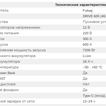
Технические характеристи
тель
Fubag
DRIVE 600 (46
йства
Пусковое ус
уляторов напряжением
12 В
е питания
220 В
ток
300 А
пуска
600 А
бляемая мощность запуска
7200 Вт
енного аккумулятора
Li-ion
ккумулятора
18 А·ч
емпература
−30…+50 °C
wer Bank
Да
OST
Да
 дисплей
Нет
й фонарик
Да
Type-C (вход)
ой зарядки от сети
12–24 ч