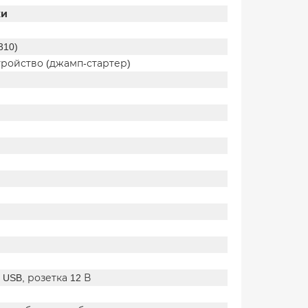
ки
310)
тройство (джамп-стартер)
, USB, розетка 12 В