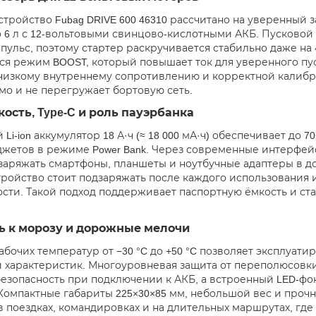
стройство Fubag DRIVE 600 46310 рассчитано на уверенный 
 6 л с 12-вольтовыми свинцово-кислотными АКБ. Пусковой то
ульс, поэтому стартер раскручивается стабильно даже на
ся режим BOOST, который повышает ток для уверенного пуск
низкому внутреннему сопротивлению и корректной калибр
мо и не перегружает бортовую сеть.
ость, Type-C и роль пауэрбанка
Li-ion аккумулятор 18 А·ч (≈ 18 000 мА·ч) обеспечивает до 
джетов в режиме Power Bank. Через современные интерфейсы
заряжать смартфоны, планшеты и ноутбучные адаптеры в до
тройство стоит подзаряжать после каждого использования 
сти. Такой подход поддерживает паспортную ёмкость и ста
ь к морозу и дорожные мелочи
абочих температур от −30 °C до +50 °C позволяет эксплуати
 характеристик. Многоуровневая защита от переполюсовки
езопасность при подключении к АКБ, а встроенный LED-фо
 Компактные габариты 225×30×85 мм, небольшой вес и прочн
в поездках, командировках и на длительных маршрутах, где