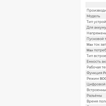
Производи
Модель
Тип устро
Для аккум
Напряжени
Пусковой 
Max ток за
Max потре
Тип встро
Емкость а
Рабочая т
Функция Po
Режим BO
Цифровой
Встроенны
Разъёмы
Время полн