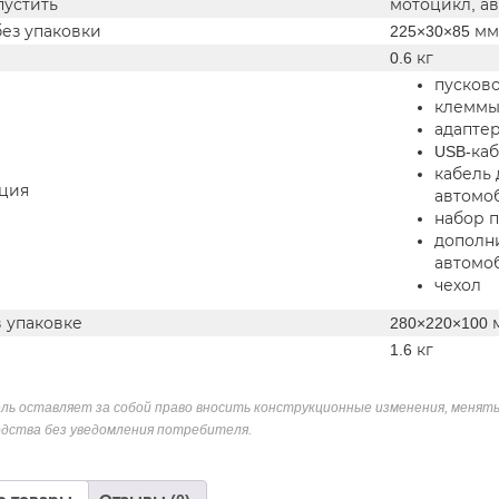
пустить
мотоцикл, ав
без упаковки
225×30×85 мм
0.6 кг
пусково
клеммы 
адаптер
USB-каб
кабель 
ция
автомо
набор п
дополни
автомо
чехол
в упаковке
280×220×100 
1.6 кг
ль оставляет за собой право вносить конструкционные изменения, менять
дства без уведомления потребителя.