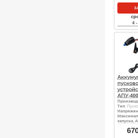
З
ср
4 
Аккуму
пусков
устройс
АПУ-400
Производ
Тип
: Пуск
Напряжен
Максимал
запуска, А
67