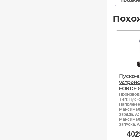
Похожи
Похо
Пуско-
устрой
FORCE 8
Производ
Тип
: Пуск
Напряжен
Максимал
заряда, А
:
Максимал
запуска, А
402