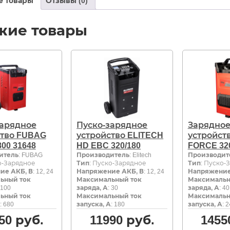
е товары
Отзывы (0)
жие товары
зарядное
Пуско-зарядное
Зарядно
ство FUBAG
устройство ELITECH
устройст
00 31648
HD EBC 320/180
FORCE 32
итель
: FUBAG
Производитель
: Elitech
Производит
о-Зарядное
Тип
: Пуско-Зарядное
Тип
: Пуско-
ие АКБ, В
: 12, 24
Напряжение АКБ, В
: 12, 24
Напряжение
ьный ток
Максимальный ток
Максимальн
 100
заряда, А
: 30
заряда, А
: 40
ьный ток
Максимальный ток
Максимальн
: 680
запуска, А
: 180
запуска, А
: 
50
руб.
11990
руб.
1455