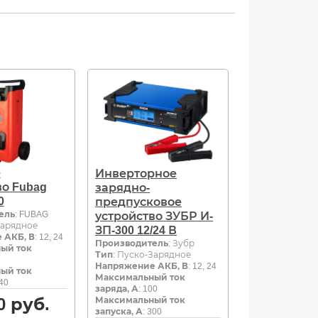
е
Инверторное
во Fubag
зарядно-
0
предпусковое
ель
: FUBAG
устройство ЗУБР И-
Зарядное
ЗП-300 12/24 В
 АКБ, В
: 12, 24
Производитель
: Зубр
ый ток
Тип
: Пуско-Зарядное
Напряжение АКБ, В
: 12, 24
ый ток
Максимальный ток
240
заряда, А
: 100
0
руб.
Максимальный ток
запуска, А
: 300