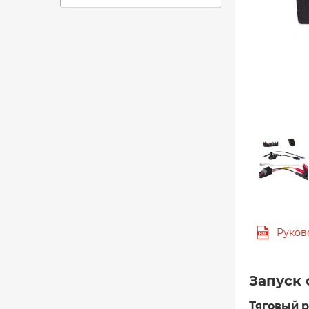
Руков
Запуск 
Тяговый р