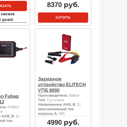
8370
руб.
АЗАТЬ
 заказа
КУПИТЬ
10 дней
Зарядное
устройство ELITECH
УПБ 6000
е
Производитель
: Elitech
во Fubag
Тип
: Пусковое
12
Напряжение АКБ, В
: 12
ель
: FUBAG
Максимальный ток
ое
запуска, А
: 300
 АКБ, В
: 12
4990
руб.
ый ток