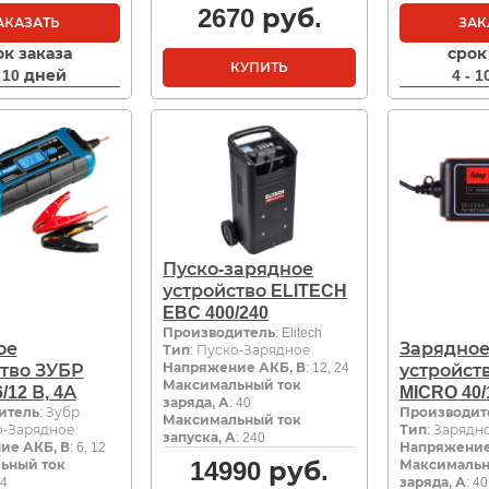
2670
руб.
АКАЗАТЬ
ЗАК
ок заказа
срок
КУПИТЬ
- 10 дней
4 - 
Пуско-зарядное
устройство ELITECH
EBC 400/240
Производитель
: Elitech
ое
Зарядно
Тип
: Пуско-Зарядное
Напряжение АКБ, В
: 12, 24
тво ЗУБР
устройст
Максимальный ток
6/12 В, 4А
MICRO 40/
заряда, А
: 40
итель
: Зубр
Производит
Максимальный ток
о-Зарядное
Тип
: Зарядн
запуска, А
: 240
ие АКБ, В
: 6, 12
Напряжение
14990
руб.
ьный ток
Максимальн
 4
заряда, А
: 40