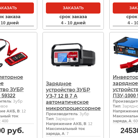
АКАЗАТЬ
ЗАКАЗАТЬ
ЗАК
ок заказа
срок заказа
срок
- 10 дней
4 - 10 дней
4 - 
ляторное
Инвертор
ое
зарядное
Зарядное
тво ЗУБР
устройст
устройство ЗУБР
 59322
ПЗУ-1000 
УЗ-7 12 В 7 А
итель
: Зубр
Производит
автоматическое
овое
Тип
: Зарядн
микропроцессорное
ие АКБ, В
: 12
Напряжение
Производитель
: Зубр
ьный ток
Максимальн
Тип
: Зарядное
: 400
заряда, А
: 6
Напряжение АКБ, В
: 12
00
руб.
2453
Максимальный ток
заряда, А
: 7