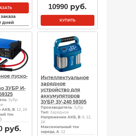
10990
руб.
АЗАТЬ
 заказа
КУПИТЬ
10 дней
ное пуско-
Интеллектуальное
зарядное
во ЗУБР И-
устройство для
59325
аккумуляторов
ель
: Зубр
ЗУБР ЗУ-240 59305
ое
Производитель
: Зубр
 АКБ, В
: 12, 24
Тип
: Зарядное
ый ток
Напряжение АКБ, В
: 6, 12,
00
24
0
руб.
Максимальный ток
заряда, А
: 12