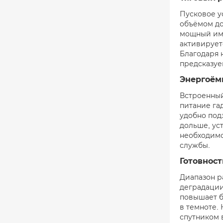
Пусковое у
объёмом до
мощный имп
активирует
Благодаря 
предсказуе
Энергоёмк
Встроенный 
питание га
удобно под
дольше, ус
необходимо
службы.
Готовност
Диапазон р
деградации
повышает б
в темноте.
спутником 