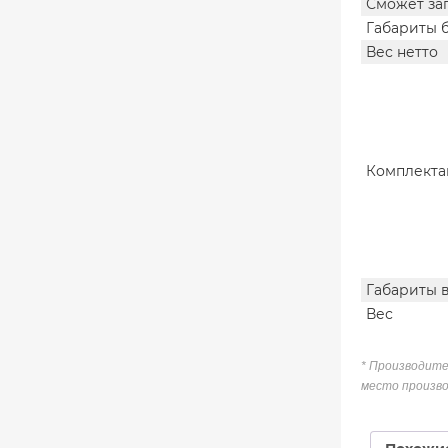
Сможет за
Габариты 
Вес нетто
Комплекта
Габариты 
Вес
* Производите
место произво