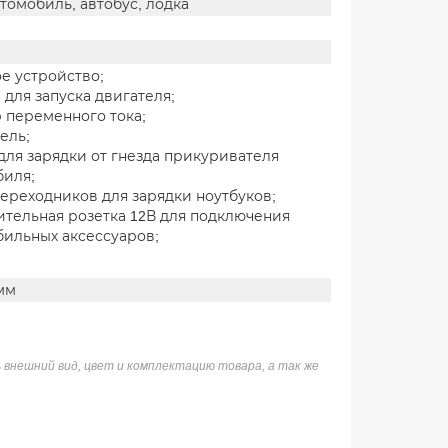
томобиль, автобус, лодка
е устройство;
для запуска двигателя;
 переменного тока;
ель;
для зарядки от гнезда прикуривателя
биля;
ереходников для зарядки ноутбуков;
тельная розетка 12В для подключения
бильных аксессуаров;
мм
 внешний вид, цвет и комплектацию товара, а так же