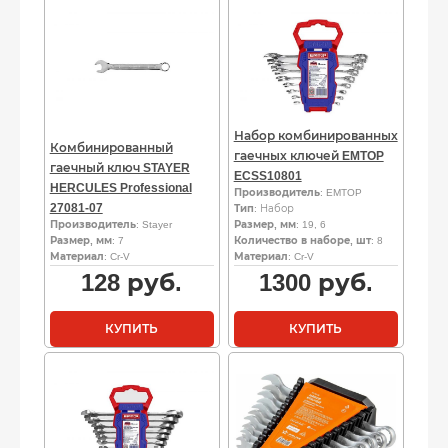
Набор комбинированных
Комбинированный
гаечных ключей EMTOP
гаечный ключ STAYER
ECSS10801
HERCULES Professional
Производитель
: EMTOP
27081-07
Тип
: Набор
Производитель
: Stayer
Размер, мм
: 19, 6
Размер, мм
: 7
Количество в наборе, шт
: 8
Материал
: Cr-V
Материал
: Cr-V
128
руб.
1300
руб.
КУПИТЬ
КУПИТЬ