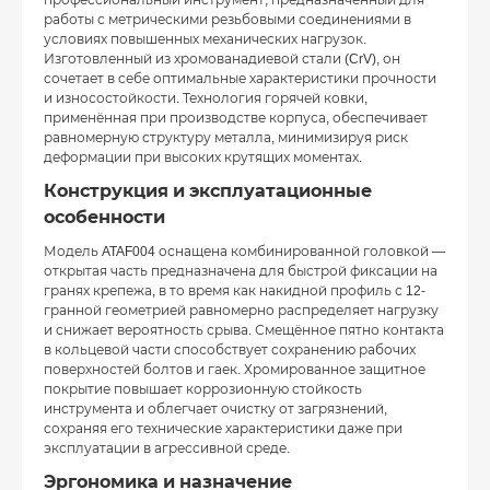
профессиональный инструмент, предназначенный для
работы с метрическими резьбовыми соединениями в
условиях повышенных механических нагрузок.
Изготовленный из хромованадиевой стали (CrV), он
сочетает в себе оптимальные характеристики прочности
и износостойкости. Технология горячей ковки,
применённая при производстве корпуса, обеспечивает
равномерную структуру металла, минимизируя риск
деформации при высоких крутящих моментах.
Конструкция и эксплуатационные
особенности
Модель ATAF004 оснащена комбинированной головкой —
открытая часть предназначена для быстрой фиксации на
гранях крепежа, в то время как накидной профиль с 12-
гранной геометрией равномерно распределяет нагрузку
и снижает вероятность срыва. Смещённое пятно контакта
в кольцевой части способствует сохранению рабочих
поверхностей болтов и гаек. Хромированное защитное
покрытие повышает коррозионную стойкость
инструмента и облегчает очистку от загрязнений,
сохраняя его технические характеристики даже при
эксплуатации в агрессивной среде.
Эргономика и назначение