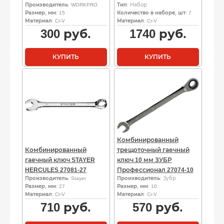
Производитель
: WORKPRO
Тип
: Набор
Размер, мм
: 15
Количество в наборе, шт
: 7
Материал
: Cr-V
Материал
: Cr-V
300
руб.
1740
руб.
КУПИТЬ
КУПИТЬ
Комбинированный
Комбинированный
трещоточный гаечный
гаечный ключ STAYER
ключ 10 мм ЗУБР
HERCULES 27081-27
Профессионал 27074-10
Производитель
: Stayer
Производитель
: Зубр
Размер, мм
: 27
Размер, мм
: 10
Материал
: Cr-V
Материал
: Cr-V
710
руб.
570
руб.