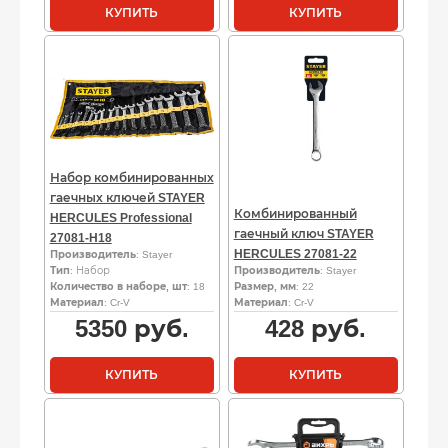
КУПИТЬ
КУПИТЬ
Набор комбинированных
гаечных ключей STAYER
Комбинированный
HERCULES Professional
гаечный ключ STAYER
27081-H18
HERCULES 27081-22
Производитель
: Stayer
Тип
: Набор
Производитель
: Stayer
Количество в наборе, шт
: 18
Размер, мм
: 22
Материал
: Cr-V
Материал
: Cr-V
5350
руб.
428
руб.
КУПИТЬ
КУПИТЬ