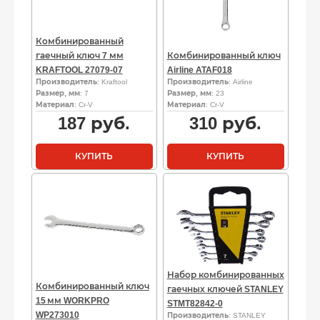
Комбинированный
гаечный ключ 7 мм
Комбинированный ключ
KRAFTOOL 27079-07
Airline ATAF018
Производитель
: Kraftool
Производитель
: Airline
Размер, мм
: 7
Размер, мм
: 23
Материал
: Cr-V
Материал
: Cr-V
187
руб.
310
руб.
КУПИТЬ
КУПИТЬ
Набор комбинированных
Комбинированный ключ
гаечных ключей STANLEY
15 мм WORKPRO
STMT82842-0
WP273010
Производитель
: STANLEY