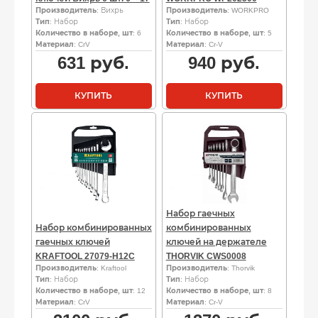
Производитель
: Вихрь
Производитель
: WORKPRO
Тип
: Набор
Тип
: Набор
Количество в наборе, шт
: 6
Количество в наборе, шт
: 5
Материал
: CrV
Материал
: Cr-V
631
руб.
940
руб.
КУПИТЬ
КУПИТЬ
Набор гаечных
Набор комбинированных
комбинированных
гаечных ключей
ключей на держателе
KRAFTOOL 27079-H12C
THORVIK CWS0008
Производитель
: Kraftool
Производитель
: Thorvik
Тип
: Набор
Тип
: Набор
Количество в наборе, шт
: 12
Количество в наборе, шт
: 8
Материал
: CrV
Материал
: Cr-V