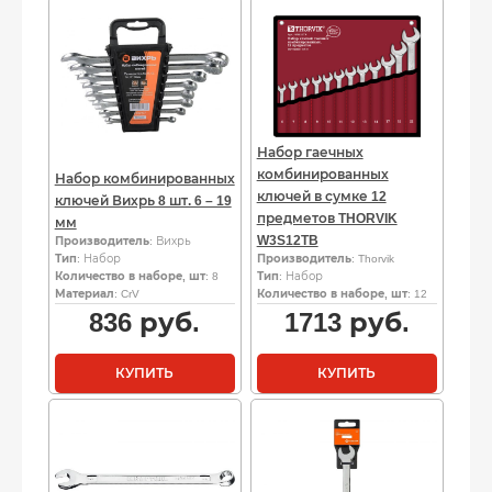
Набор гаечных
комбинированных
Набор комбинированных
ключей в сумке 12
ключей Вихрь 8 шт. 6 – 19
предметов THORVIK
мм
W3S12TB
Производитель
: Вихрь
Тип
: Набор
Производитель
: Thorvik
Количество в наборе, шт
: 8
Тип
: Набор
Материал
: CrV
Количество в наборе, шт
: 12
836
руб.
1713
руб.
КУПИТЬ
КУПИТЬ