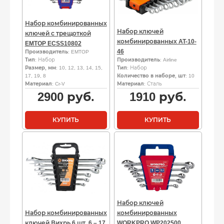
Набор комбинированных
Набор ключей
ключей с трещоткой
комбинированных AT-10-
EMTOP ECSS10802
46
Производитель
: EMTOP
Тип
: Набор
Производитель
: Airline
Размер, мм
: 10, 12, 13, 14, 15,
Тип
: Набор
17, 19, 8
Количество в наборе, шт
: 10
Материал
: Cr-V
Материал
: Сталь
2900
руб.
1910
руб.
КУПИТЬ
КУПИТЬ
Набор ключей
Набор комбинированных
комбинированных
ключей Вихрь 6 шт. 6 – 17
WORKPRO WP202500