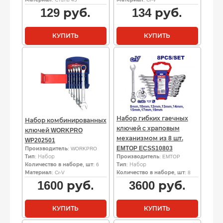
129
руб.
134
руб.
КУПИТЬ
КУПИТЬ
Набор гибких гаечных
Набор комбинированных
ключей с храповым
ключей WORKPRO
механизмом из 8 шт.
WP202501
EMTOP ECSS10803
Производитель
: WORKPRO
Тип
: Набор
Производитель
: EMTOP
Количество в наборе, шт
: 6
Тип
: Набор
Материал
: Cr-V
Количество в наборе, шт
: 8
1600
руб.
3600
руб.
КУПИТЬ
КУПИТЬ