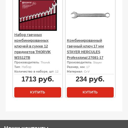
Набор гаечных
комбинированных
Комбинированный
ключей в сумке 12
гаечный ключ 17 мм
предметов THORVIK
STAYER HERCULES
W3S12TB
Professional 27081-17
Производитель
: Thorvik
Производитель
: Stayer
Тип
: Набор
Размер, мм
: 17
Количество в наборе, шт
: 12
Материал
: Cr-V
1713
руб.
234
руб.
КУПИТЬ
КУПИТЬ