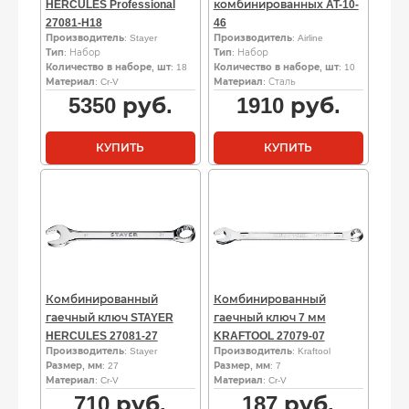
HERCULES Professional
комбинированных AT-10-
27081-H18
46
Производитель
: Stayer
Производитель
: Airline
Тип
: Набор
Тип
: Набор
Количество в наборе, шт
: 18
Количество в наборе, шт
: 10
Материал
: Cr-V
Материал
: Сталь
5350
руб.
1910
руб.
КУПИТЬ
КУПИТЬ
Комбинированный
Комбинированный
гаечный ключ STAYER
гаечный ключ 7 мм
HERCULES 27081-27
KRAFTOOL 27079-07
Производитель
: Stayer
Производитель
: Kraftool
Размер, мм
: 27
Размер, мм
: 7
Материал
: Cr-V
Материал
: Cr-V
710
руб.
187
руб.