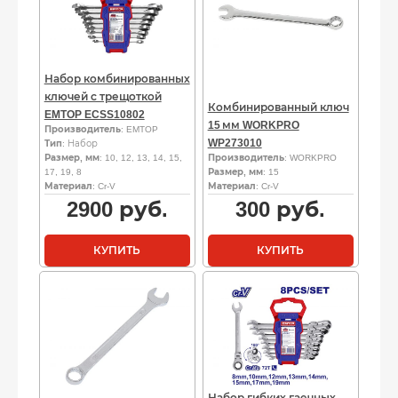
Набор комбинированных
ключей с трещоткой
Комбинированный ключ
EMTOP ECSS10802
15 мм WORKPRO
Производитель
: EMTOP
WP273010
Тип
: Набор
Размер, мм
: 10, 12, 13, 14, 15,
Производитель
: WORKPRO
17, 19, 8
Размер, мм
: 15
Материал
: Cr-V
Материал
: Cr-V
2900
руб.
300
руб.
КУПИТЬ
КУПИТЬ
Набор гибких гаечных