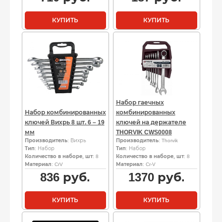
КУПИТЬ
КУПИТЬ
Набор гаечных
Набор комбинированных
комбинированных
ключей Вихрь 8 шт. 6 – 19
ключей на держателе
мм
THORVIK CWS0008
Производитель
: Вихрь
Производитель
: Thorvik
Тип
: Набор
Тип
: Набор
Количество в наборе, шт
: 8
Количество в наборе, шт
: 8
Материал
: CrV
Материал
: Cr-V
836
руб.
1370
руб.
КУПИТЬ
КУПИТЬ