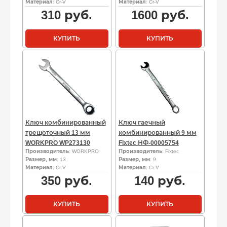
Материал
: Cr-V
Материал
: Cr-V
310
руб.
1600
руб.
КУПИТЬ
КУПИТЬ
Ключ комбинированный
Ключ гаечный
трещоточный 13 мм
комбинированный 9 мм
WORKPRO WP273130
Fixtec НФ-00005754
Производитель
: WORKPRO
Производитель
: Fixtec
Размер, мм
: 13
Размер, мм
: 9
Материал
: Cr-V
Материал
: Cr-V
350
руб.
140
руб.
КУПИТЬ
КУПИТЬ