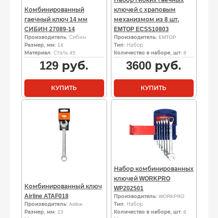
Комбинированный
ключей с храповым
гаечный ключ 14 мм
механизмом из 8 шт.
СИБИН 27089-14
EMTOP ECSS10803
Производитель
: Сибин
Производитель
: EMTOP
Размер, мм
: 14
Тип
: Набор
Материал
: Сталь 45
Количество в наборе, шт
: 8
129
руб.
3600
руб.
КУПИТЬ
КУПИТЬ
Набор комбинированных
ключей WORKPRO
Комбинированный ключ
WP202501
Airline ATAF018
Производитель
: WORKPRO
Производитель
: Airline
Тип
: Набор
Размер, мм
: 23
Количество в наборе, шт
: 6