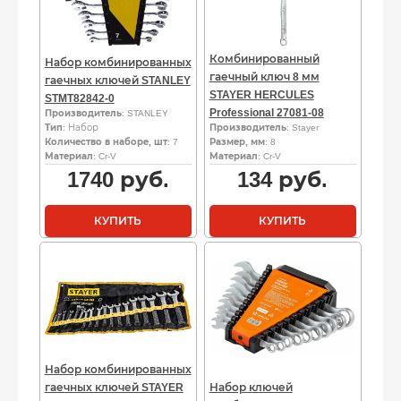
Комбинированный
Набор комбинированных
гаечный ключ 8 мм
гаечных ключей STANLEY
STAYER HERCULES
STMT82842-0
Professional 27081-08
Производитель
: STANLEY
Тип
: Набор
Производитель
: Stayer
Количество в наборе, шт
: 7
Размер, мм
: 8
Материал
: Cr-V
Материал
: Cr-V
1740
руб.
134
руб.
КУПИТЬ
КУПИТЬ
Набор комбинированных
гаечных ключей STAYER
Набор ключей