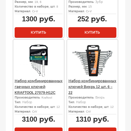
Размер, мм
: 19, 6
Производитель
: Зубр
Количество в наборе, шт
: 8
Размер, мм
: 15
Материал
: Cr-V
Материал
: Cr-V
1300
руб.
252
руб.
КУПИТЬ
КУПИТЬ
Набор комбинированных
Набор комбинированных
гаечных ключей
ключей Вихрь 12 шт. 6 –
KRAFTOOL 27079-H12C
22
Производитель
: Kraftool
Производитель
: Вихрь
Тип
: Набор
Тип
: Набор
Количество в наборе, шт
: 12
Количество в наборе, шт
: 12
Материал
: CrV
Материал
: CrV
3100
руб.
1310
руб.