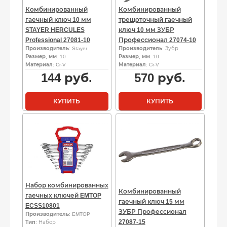
Комбинированный
Комбинированный
гаечный ключ 10 мм
трещоточный гаечный
STAYER HERCULES
ключ 10 мм ЗУБР
Professional 27081-10
Профессионал 27074-10
Производитель
: Stayer
Производитель
: Зубр
Размер, мм
: 10
Размер, мм
: 10
Материал
: Cr-V
Материал
: Cr-V
144
руб.
570
руб.
КУПИТЬ
КУПИТЬ
Набор комбинированных
Комбинированный
гаечных ключей EMTOP
гаечный ключ 15 мм
ECSS10801
ЗУБР Профессионал
Производитель
: EMTOP
27087-15
Тип
: Набор