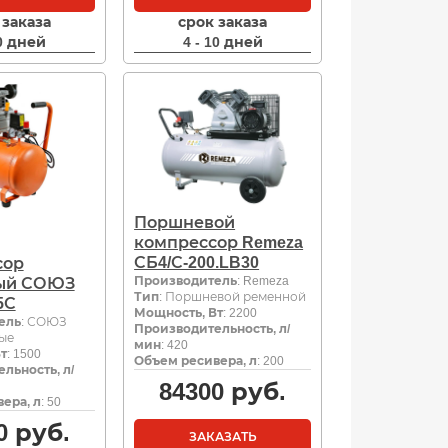
 заказа
срок заказа
10 дней
4 - 10 дней
Поршневой
компрессор Remeza
СБ4/С-200.LB30
сор
Производитель
: Remeza
ый СОЮЗ
Тип
: Поршневой ременной
5С
Мощность, Вт
: 2200
ель
: СОЮЗ
Производительность, л/
ые
мин
: 420
т
: 1500
Объем ресивера, л
: 200
льность, л/
84300
руб.
ера, л
: 50
0
руб.
ЗАКАЗАТЬ