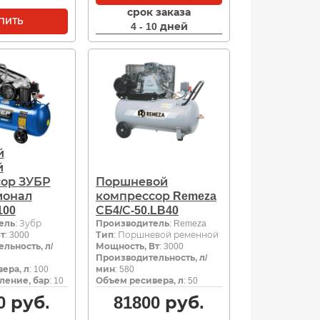
срок заказа
ПИТЬ
4 - 10 дней
й
й
ор ЗУБР
Поршневой
ионал
компрессор Remeza
100
СБ4/С-50.LB40
ель
: Зубр
Производитель
: Remeza
т
: 3000
Тип
: Поршневой ременной
льность, л/
Мощность, Вт
: 3000
Производительность, л/
ера, л
: 100
мин
: 580
ление, бар
: 10
Объем ресивера, л
: 50
0
руб.
81800
руб.