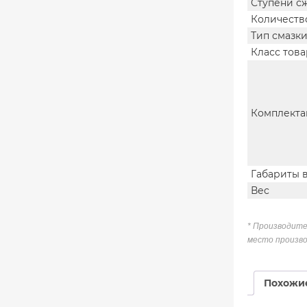
Ступени с
Количеств
Тип смазк
Класс това
Комплекта
Габариты 
Вес
* Производите
место произво
Похожи