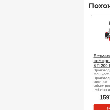
Похо
Безмас
компре
КП-200-
Производ
Мощность,
Производи
мин
: 200
Объем рес
Рабочее д
159
З