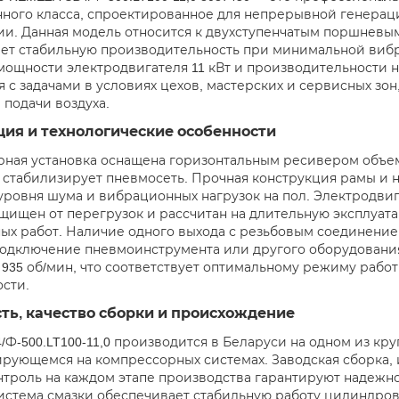
ого класса, спроектированное для непрерывной генераци
ии. Данная модель относится к двухступенчатым поршневы
ет стабильную производительность при минимальной вибр
мощности электродвигателя 11 кВт и производительности на
я с задачами в условиях цехов, мастерских и сервисных зон
 подачи воздуха.
ция и технологические особенности
ная установка оснащена горизонтальным ресивером объем
 стабилизирует пневмосеть. Прочная конструкция рамы и 
ровня шума и вибрационных нагрузок на пол. Электродвигат
щищен от перегрузок и рассчитан на длительную эксплуат
ых работ. Наличие одного выхода с резьбовым соединение
одключение пневмоинструмента или другого оборудования
 935 об/мин, что соответствует оптимальному режиму рабо
сти.
ть, качество сборки и происхождение
/Ф-500.LT100-11,0 производится в Беларуси на одном из к
рующемся на компрессорных системах. Заводская сборка, 
нтроль на каждом этапе производства гарантируют надежно
истема смазки обеспечивает стабильную работу цилиндров