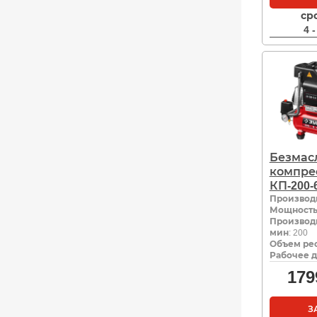
ср
4 
Безмас
компре
КП-200-
Производ
Мощность,
Производи
мин
: 200
Объем рес
Рабочее д
179
З