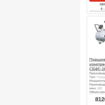
ср
4 
Поршне
компре
СБ4/С-1
Производ
Тип
: Пор
Мощность,
Производи
мин
: 100
Объем рес
812