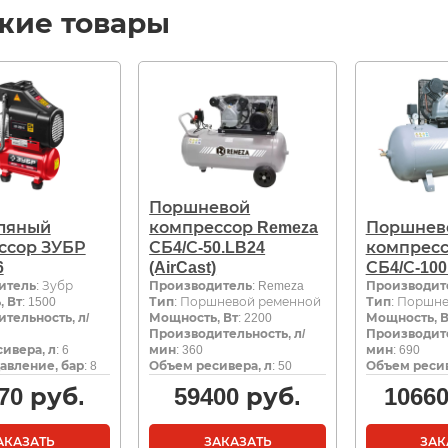
жие товары
Поршневой
ляный
компрессор Remeza
Поршнев
ссор ЗУБР
СБ4/С-50.LB24
компресс
6
(AirCast)
СБ4/С-100
итель
: Зубр
Производитель
: Remeza
Производит
 Вт
: 1500
Тип
: Поршневой ременной
Тип
: Поршн
тельность, л/
Мощность, Вт
: 2200
Мощность, В
Производительность, л/
Производите
ивера, л
: 6
мин
: 360
мин
: 690
авление, бар
: 8
Объем ресивера, л
: 50
Объем ресив
70
руб.
59400
руб.
1066
АКАЗАТЬ
ЗАКАЗАТЬ
ЗАК