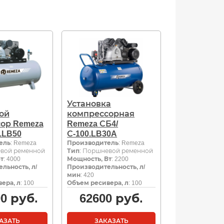
Установка
ой
компрессорная
ор Remeza
Remeza СБ4/
.LB50
С-100.LB30A
ель
: Remeza
Производитель
: Remeza
евой ременной
Тип
: Поршневой ременной
т
: 4000
Мощность, Вт
: 2200
льность, л/
Производительность, л/
мин
: 420
ера, л
: 100
Объем ресивера, л
: 100
00
руб.
62600
руб.
АЗАТЬ
ЗАКАЗАТЬ