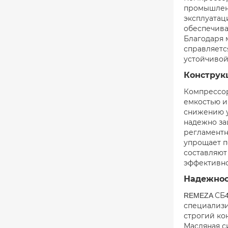
промышленн
эксплуатац
обеспечива
Благодаря 
справляетс
устойчивой
Конструк
Компрессор
емкостью и
снижению у
надежно за
регламентн
упрощает п
составляют
эффективно
Надежнос
REMEZA СБ4
специализи
строгий ко
Масляная с