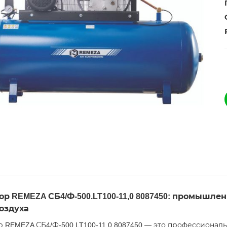
р REMEZA СБ4/Ф-500.LT100-11,0 8087450: промышле
оздуха
 REMEZA СБ4/Ф-500.LT100-11,0 8087450 — это профессиона