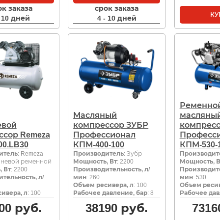
ок заказа
срок заказа
КУ
- 10 дней
4 - 10 дней
Ременно
Масляный
масляны
вой
компрессор ЗУБР
компресс
ссор Remeza
Профессионал
Професс
00.LB30
КПМ-400-100
КПМ-530-
итель
: Remeza
Производитель
: Зубр
Производит
шневой ременной
Мощность, Вт
: 2200
Мощность, В
 Вт
: 2200
Производительность, л/
Производите
тельность, л/
мин
: 260
мин
: 530
Объем ресивера, л
: 100
Объем ресив
ивера, л
: 100
Рабочее давление, бар
: 8
Рабочее дав
00
руб.
38190
руб.
7316