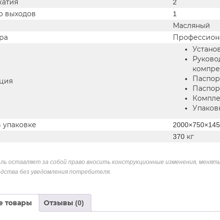
жатия
2
о выходов
1
и
Масляный
ра
Профессион
Устано
Руково
компре
Паспор
ция
Паспор
Компле
Упаков
в упаковке
2000×750×14
370 кг
ль оставляет за собой право вносить конструкционные изменения, менять
дства без уведомления потребителя.
е товары
Отзывы (0)