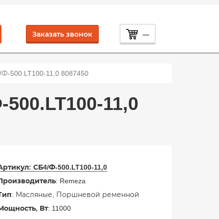
Заказать звонок
—
-500.LT100-11,0 8087450
00.LT100-11,0
Артикул:
СБ4/Ф-500.LT100-11,0
Производитель
: Remeza
Тип
: Масляные, Поршневой ременной
Мощность, Вт
: 11000