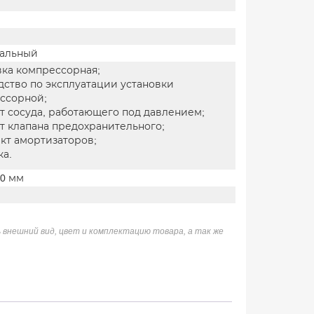
альный
вка компрессорная;
дство по эксплуатации установки
ссорной;
т сосуда, работающего под давлением;
т клапана предохранительного;
кт амортизаторов;
ка.
50 мм
 внешний вид, цвет и комплектацию товара, а так же