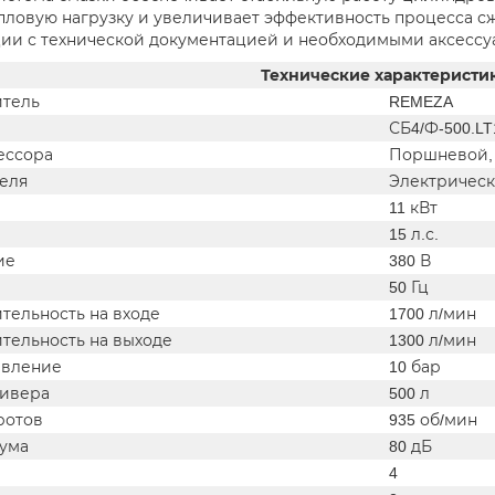
пловую нагрузку и увеличивает эффективность процесса сж
ии с технической документацией и необходимыми аксессуа
Технические характеристи
тель
REMEZA
СБ4/Ф-500.LT
ессора
Поршневой,
теля
Электричес
11 кВт
15 л.с.
ие
380 В
50 Гц
тельность на входе
1700 л/мин
тельность на выходе
1300 л/мин
авление
10 бар
ивера
500 л
ротов
935 об/мин
ума
80 дБ
4