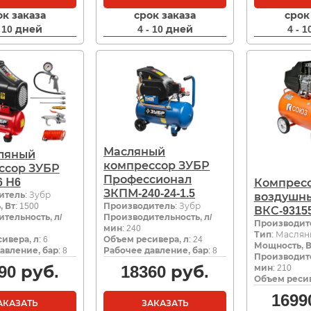
ок заказа
срок заказа
срок
- 10 дней
4 - 10 дней
4 - 
Масляный
ляный
компрессор ЗУБР
ссор ЗУБР
Профессионал
6 Н6
Компрес
ЗКПМ-240-24-1.5
итель
: Зубр
воздушн
 Вт
: 1500
Производитель
: Зубр
ВКС-9315
тельность, л/
Производительность, л/
Производит
мин
: 240
Тип
: Маслян
ивера, л
: 6
Объем ресивера, л
: 24
Мощность, В
авление, бар
: 8
Рабочее давление, бар
: 8
Производите
90
руб.
18360
руб.
мин
: 210
Объем ресив
1699
АКАЗАТЬ
ЗАКАЗАТЬ