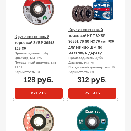
Круг лепестковый
торцевой КЛТ ЗУБР
Круг лепестковый
36591-76-80-H3 76 мм P80
торцевой ЗУБР 36593-
для мини-УШМ по
125-80
металлу и дереву
Производитель
: Зубр
Диаметр, мм
: 125
Производитель
: Зубр
Посадочный диаметр, мм
:
Диаметр, мм
: 76
22.23
Посадочный диаметр, мм
: 10
Зернистость
: 80
Зернистость
: 80
128
руб.
312
руб.
КУПИТЬ
КУПИТЬ