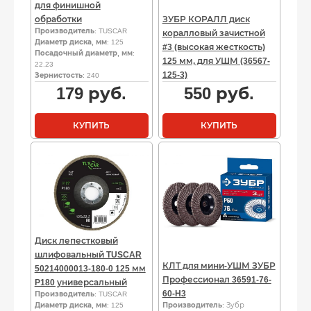
для финишной
обработки
ЗУБР КОРАЛЛ диск
Производитель
: TUSCAR
коралловый зачистной
Диаметр диска, мм
: 125
#3 (высокая жесткость)
Посадочный диаметр, мм
:
125 мм, для УШМ (36567-
22.23
125-3)
Зернистость
: 240
179
руб.
550
руб.
КУПИТЬ
КУПИТЬ
Диск лепестковый
шлифовальный TUSCAR
КЛТ для мини-УШМ ЗУБР
50214000013-180-0 125 мм
Профессионал 36591-76-
P180 универсальный
60-H3
Производитель
: TUSCAR
Диаметр диска, мм
: 125
Производитель
: Зубр