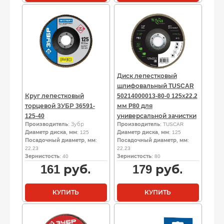
Диск лепестковый
шлифовальный TUSCAR
Круг лепестковый
50214000013-80-0 125х22.2
торцевой ЗУБР 36591-
мм P80 для
125-40
универсальной зачистки
Производитель
: Зубр
Производитель
: TUSCAR
Диаметр диска, мм
: 125
Диаметр диска, мм
: 125
Посадочный диаметр, мм
:
Посадочный диаметр, мм
:
22.23
22.23
Зернистость
: 40
Зернистость
: 80
161
руб.
179
руб.
КУПИТЬ
КУПИТЬ