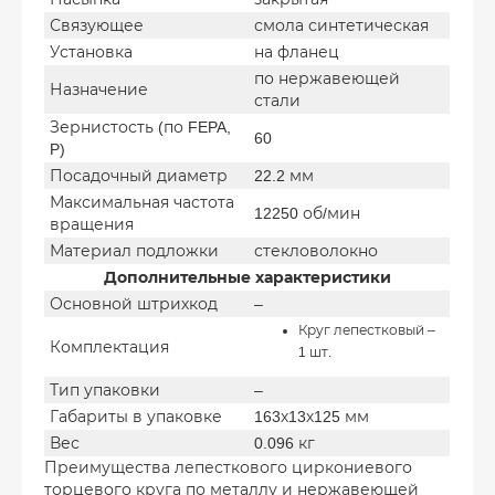
Связующее
смола синтетическая
Установка
на фланец
по нержавеющей
Назначение
стали
Зернистость (по FEPA,
60
P)
Посадочный диаметр
22.2 мм
Максимальная частота
12250 об/мин
вращения
Материал подложки
стекловолокно
Дополнительные характеристики
Основной штрихкод
–
Круг лепестковый –
Комплектация
1 шт.
Тип упаковки
–
Габариты в упаковке
163х13х125 мм
Вес
0.096 кг
Преимущества лепесткового циркониевого
торцевого круга по металлу и нержавеющей