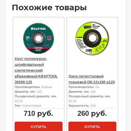
Похожие товары
Круг полимерно-
шлифовальный
синтетический
абразивный KRAFTOOL
Диск лепестковый
36599-125
торцевой ON 22х180 р120
Производитель
: Kraftool
Производитель
: On
Диаметр, мм
: 125
Диаметр, мм
: 180
Посадочный диаметр, мм
:
Посадочный диаметр, мм
:
22.23
22.23
Тип
: Коралловый
Зернистость
: 120
710
руб.
260
руб.
КУПИТЬ
КУПИТЬ