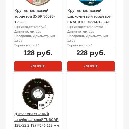
Круг лепестковый
Круг лепестковый
торцевой ЗУБР 36593-
циркониевый торцевой
125-60
KRAFTOOL 36594-125-40
Производитель
: Зубр
Производитель
: Kraftool
Диаметр, мм
: 125
Диаметр, мм
: 125
Посадочный диаметр, мм
:
Посадочный диаметр, мм
:
22.23
22.23
Зернистость
: 60
Зернистость
: 40
128
руб.
228
руб.
КУПИТЬ
КУПИТЬ
Диск лепестковый
шлифовальный TUSCAR
125х22,2-T27 P240 125 мм