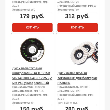
Посадочный диаметр, мм
:
Диаметр, мм
: 76
22.23
Посадочный диаметр, мм
: 10
Зернистость
: 180
Зернистость
: 60
179
руб.
312
руб.
КУПИТЬ
КУПИТЬ
Диск лепестковый
шлифовальный TUSCAR
Диск лепестковый
50214000013-40-0 125х22,2
войлочный для болгарки
мм P40 универсальный
HARDEN
Производитель
: TUSCAR
Производитель
: HARDEN
Диаметр диска, мм
: 125
Диаметр, мм
: 125
Посадочный диаметр, мм
:
Посадочный диаметр, мм
:
22.23
22.23
Зернистость
: 40
Тип
: Войлочный
150
руб.
280
руб.