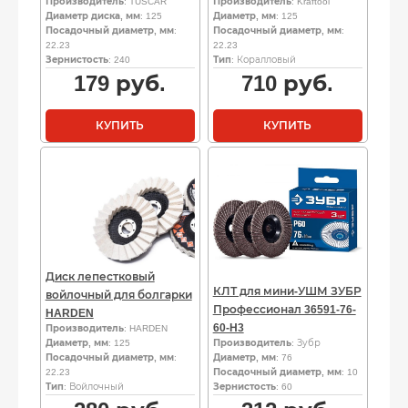
Производитель
: TUSCAR
Производитель
: Kraftool
Диаметр диска, мм
: 125
Диаметр, мм
: 125
Посадочный диаметр, мм
:
Посадочный диаметр, мм
:
22.23
22.23
Зернистость
: 240
Тип
: Коралловый
179
руб.
710
руб.
КУПИТЬ
КУПИТЬ
Диск лепестковый
КЛТ для мини-УШМ ЗУБР
войлочный для болгарки
Профессионал 36591-76-
HARDEN
60-H3
Производитель
: HARDEN
Диаметр, мм
: 125
Производитель
: Зубр
Посадочный диаметр, мм
:
Диаметр, мм
: 76
22.23
Посадочный диаметр, мм
: 10
Тип
: Войлочный
Зернистость
: 60