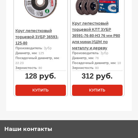
Круг лепестковый
торцевой КЛТ ЗУБР
Круг лепестковый
36591-76-80-H3 76 мм P80
торцевой ЗУБР 36593-
для мини-УШМ по
125-80
металлу и дереву
Производитель
: Зубр
Диаметр, мм
: 125
Производитель
: Зубр
Посадочный диаметр, мм
:
Диаметр, мм
: 76
22.23
Посадочный диаметр, мм
: 10
Зернистость
: 80
Зернистость
: 80
128
руб.
312
руб.
КУПИТЬ
КУПИТЬ
Наши контакты