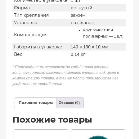
Количество в упаковке
1 шт
Форма
вогнутый
Тип крепления
зажим
Установка
на фланец
круг зачистной
Комплектация
полимерный — 1 шт.
Габариты в упаковке
140 × 130 × 10 мм
Вес
0.14 кг
* Производитель оставляет за собой право вносить
конструкционные изменения, менять внешний вид, цвет и
комплектацию товара, а так же место производства без
уведомления потребителя.
Похожие товары
Отзывы (0)
Похожие товары