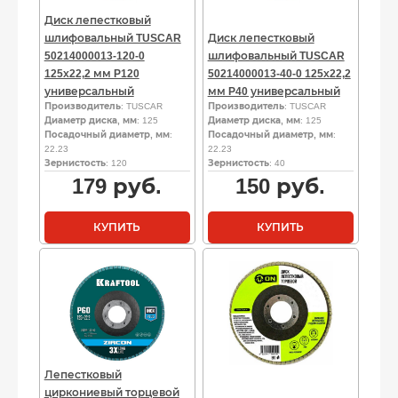
Диск лепестковый
шлифовальный TUSCAR
Диск лепестковый
50214000013-120-0
шлифовальный TUSCAR
125х22,2 мм P120
50214000013-40-0 125х22,2
универсальный
мм P40 универсальный
Производитель
: TUSCAR
Производитель
: TUSCAR
Диаметр диска, мм
: 125
Диаметр диска, мм
: 125
Посадочный диаметр, мм
:
Посадочный диаметр, мм
:
22.23
22.23
Зернистость
: 120
Зернистость
: 40
179
руб.
150
руб.
КУПИТЬ
КУПИТЬ
Лепестковый
циркониевый торцевой