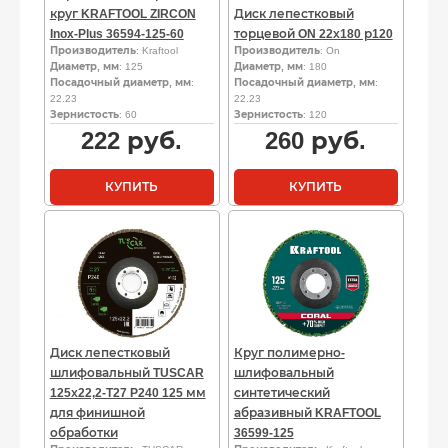
круг KRAFTOOL ZIRCON
Диск лепестковый
Inox-Plus 36594-125-60
торцевой ON 22х180 р120
Производитель
: Kraftool
Производитель
: On
Диаметр, мм
: 125
Диаметр, мм
: 180
Посадочный диаметр, мм
:
Посадочный диаметр, мм
:
22.23
22.23
Зернистость
: 60
Зернистость
: 120
222
руб.
260
руб.
КУПИТЬ
КУПИТЬ
Диск лепестковый
Круг полимерно-
шлифовальный TUSCAR
шлифовальный
125х22,2-T27 P240 125 мм
синтетический
для финишной
абразивный KRAFTOOL
обработки
36599-125