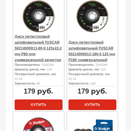
Диск лепестковый
шлифовальный TUSCAR
Диск лепестковый
50214000013-80-0 125х22.2
шлифовальный TUSCAR
мм P80 для
50214000013-180-0 125 мм
универсальной зачистки
P180 универсальный
Производитель
: TUSCAR
Производитель
: TUSCAR
Диаметр диска, мм
: 125
Диаметр диска, мм
: 125
Посадочный диаметр, мм
:
Посадочный диаметр, мм
:
22.23
22.23
Зернистость
: 80
Зернистость
: 180
179
руб.
179
руб.
КУПИТЬ
КУПИТЬ