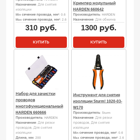
Кримпер модульный
Назначение
: Для снятия
HARDEN 660642
изоляции
Min сечение провода, мм²
: 0.6
Производитель
: HARDEN
Max сечение провода, мм²
: 2.6
Назначение
: Для обжима
310
руб.
1300
руб.
КУПИТЬ
КУПИТЬ
Набор для зачистки
Инструмент для снятия
проводов
изоляции Sturm! 1020-03-
многофункциональный
W170
HARDEN 660666
Производитель
: Sturm
Производитель
: HARDEN
Назначение
: Для резки
Назначение
: Для резки
проводов, Для снятия
проводов, Для снятия
изоляции
изоляции
Min сечение провода, мм²
: 0.6
Длина, мм
: 200
Max сечение провода, мм²
: 2.6