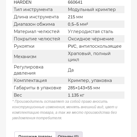
HARDEN
660641
Тип инструмента
Модульный кримпер
Длина инструмента
215 мм
Диапазон обжима
0,5–5 мм²
Материал челюстей
Углеродистая сталь
Покрытие челюстей
Оксидное чёрнение
Рукоятки
PVC, антипоскользящее
Храповый, полный
Механизм
цикл
Регулировка
Да
давления
Комплектация
Кримпер, упаковка
Габариты в упаковке
285×143×55 мм
Вес
1.135 кг
* Производитель оставляет за собой право вносить
конструкционные изменения, менять внешний вид, цвет и
комплектацию товара, а так же место производства без
уведомления потребителя.
Похожие товары
Отзывы (0)