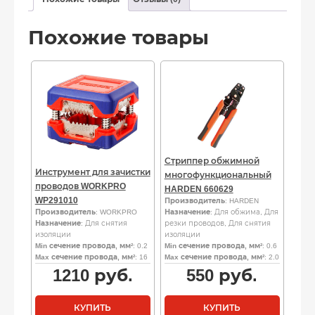
Похожие товары
Стриппер обжимной
Инструмент для зачистки
многофункциональный
проводов WORKPRO
HARDEN 660629
WP291010
Производитель
: HARDEN
Производитель
: WORKPRO
Назначение
: Для обжима, Для
Назначение
: Для снятия
резки проводов, Для снятия
изоляции
изоляции
Min сечение провода, мм²
: 0.2
Min сечение провода, мм²
: 0.6
Max сечение провода, мм²
: 16
Max сечение провода, мм²
: 2.0
1210
руб.
550
руб.
КУПИТЬ
КУПИТЬ