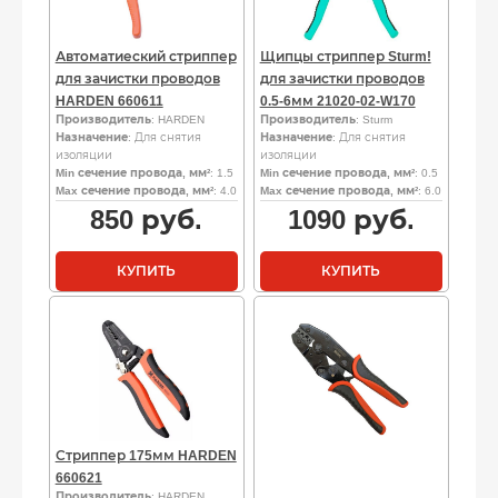
Автоматиеский стриппер
Щипцы стриппер Sturm!
для зачистки проводов
для зачистки проводов
HARDEN 660611
0.5-6мм 21020-02-W170
Производитель
: HARDEN
Производитель
: Sturm
Назначение
: Для снятия
Назначение
: Для снятия
изоляции
изоляции
Min сечение провода, мм²
: 1.5
Min сечение провода, мм²
: 0.5
Max сечение провода, мм²
: 4.0
Max сечение провода, мм²
: 6.0
850
руб.
1090
руб.
КУПИТЬ
КУПИТЬ
Стриппер 175мм HARDEN
660621
Производитель
: HARDEN