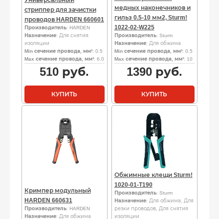
медных наконечников и
стриппер для зачистки
гильз 0.5-10 мм2, Sturm!
проводов HARDEN 660601
1022-02-W225
Производитель
: HARDEN
Назначение
: Для снятия
Производитель
: Sturm
изоляции
Назначение
: Для обжима
Min сечение провода, мм²
: 0.5
Min сечение провода, мм²
: 0.5
Max сечение провода, мм²
: 6.0
Max сечение провода, мм²
: 10
510
руб.
1390
руб.
КУПИТЬ
КУПИТЬ
Обжимные клещи Sturm!
1020-01-T190
Кримпер модульный
Производитель
: Sturm
HARDEN 660631
Назначение
: Для обжима, Для
Производитель
: HARDEN
резки проводов, Для снятия
Назначение
: Для обжима
изоляции