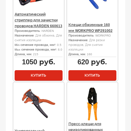
Автоматический
стриппер для зачистки
Клещи обжимные 160
проводов HARDEN 660613
мм WORKPRO WP291002
Производитель
: HARDEN
Назначение
: Для обжима, Для
Производитель
: WORKPRO
снятия изоляции
Назначение
: Для резки
Min сечение провода, мм²
: 0.5
проводов, Для снятия
Max сечение провода, мм²
: 8.0
изоляции
Длина, мм
: 215
Длина, мм
: 160
1050
руб.
620
руб.
КУПИТЬ
КУПИТЬ
Пресс-клещи для
неизолированных
Универсальный