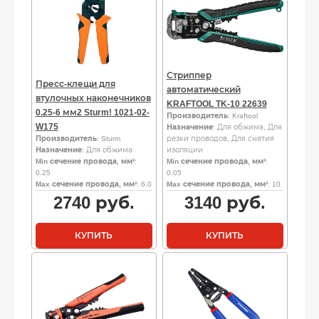
Стриппер
Пресс-клещи для
автоматический
втулочных наконечников
KRAFTOOL TK-10 22639
0.25-6 мм2 Sturm! 1021-02-
Производитель
: Kraftool
W175
Назначение
: Для обжима, Для
Производитель
: Sturm
резки проводов, Для снятия
Назначение
: Для обжима
изоляции
Min сечение провода, мм²
:
Min сечение провода, мм²
:
0.25
0.05
Max сечение провода, мм²
: 6.0
Max сечение провода, мм²
: 10
2740
руб.
3140
руб.
КУПИТЬ
КУПИТЬ