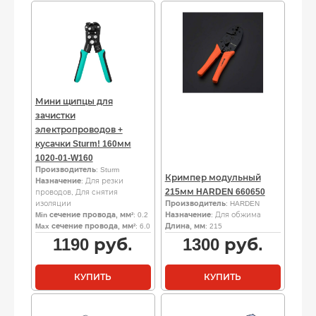
Мини щипцы для
зачистки
электропроводов +
кусачки Sturm! 160мм
1020-01-W160
Производитель
: Sturm
Кримпер модульный
Назначение
: Для резки
215мм HARDEN 660650
проводов, Для снятия
изоляции
Производитель
: HARDEN
Min сечение провода, мм²
: 0.2
Назначение
: Для обжима
Max сечение провода, мм²
: 6.0
Длина, мм
: 215
1190
руб.
1300
руб.
КУПИТЬ
КУПИТЬ