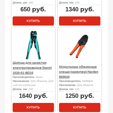
Длина, мм
: 190
Длина, мм
: 150
650
руб.
1340
руб.
КУПИТЬ
КУПИТЬ
Щипцы для зачистки
Модульные обжимные
электропроводов Sturm!
клещи (кримпер) Harden
1020-01-W210
660644
Производитель
: Sturm
Назначение
: Для обжима, Для
Производитель
: HARDEN
снятия изоляции
Назначение
: Для обжима
Длина, мм
: 200
Длина, мм
: 215
1640
руб.
1250
руб.
КУПИТЬ
КУПИТЬ