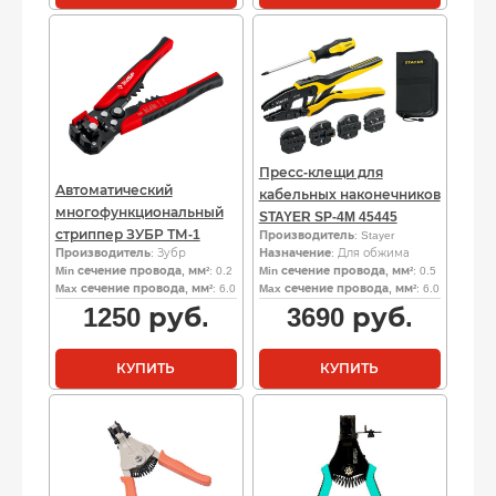
Пресс-клещи для
Автоматический
кабельных наконечников
многофункциональный
STAYER SP-4M 45445
стриппер ЗУБР ТМ-1
Производитель
: Stayer
Производитель
: Зубр
Назначение
: Для обжима
Min сечение провода, мм²
: 0.2
Min сечение провода, мм²
: 0.5
Max сечение провода, мм²
: 6.0
Max сечение провода, мм²
: 6.0
1250
руб.
3690
руб.
КУПИТЬ
КУПИТЬ