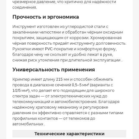
чрезмерное давление, что критично для надёжности
соединения.
Прочность и эргономика
Инструмент изготовлен из углеродистой стали с
закалёнными челюстями и обработан чёрным оксидным
покрытием, защищающим от коррозии. Хромированная
чёрная поверхность придаёт инструменту долговечность.
Рукоятки имеют PVC-покрытие и комфортную форму,
благодаря чему не скользят и удобно лежат в руке,
снижая риск утомления при длительной эксплуатации
.
Универсальность применения
Кримпер имеет длину 215 мм и способен обжимать
провода в диапазоне сечений 0,5–5 мм² (варианты с
1/2/5 мм²), что делает его подходящим для широкого
спектра задач — от электротехнических нужд до
телекоммуникаций и автомобилестроения. Благодаря
надёжному храповому механизму и регулировке
давления он эффективно справляется с разными типами
профильных контактов — от телекомов до
автомобильных
.
Технические характеристики