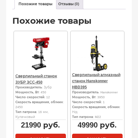
Похожие товары
Отзывы (0)
Похожие товары
Сверлильный алмазный
Сверлильный станок
станок Hanskonner
ЗУБР ЗСС-450
HBD395
Производитель
: Зубр
Мощность, Вт
: 450
Производитель
: Hanskonner
Число скоростей
: 12
Мощность, Вт
: 3950
Скорость вращения, об/мин
:
Число скоростей
: 1
2450
Скорость вращения, об/мин
:
Тип патрона
: 16 мм,
Н/д
Кулачковый
Тип патрона
: M22
21990
руб.
49990
руб.