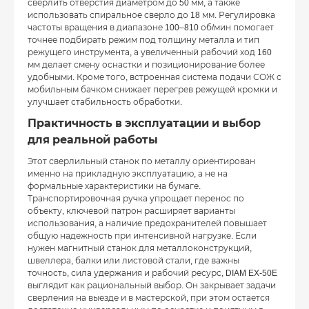
сверлить отверстия диаметром до 50 мм, а также
использовать спиральное сверло до 18 мм. Регулировка
частоты вращения в диапазоне 100–810 об/мин помогает
точнее подбирать режим под толщину металла и тип
режущего инструмента, а увеличенный рабочий ход 160
мм делает смену оснастки и позиционирование более
удобными. Кроме того, встроенная система подачи СОЖ с
мобильным бачком снижает перегрев режущей кромки и
улучшает стабильность обработки.
Практичность в эксплуатации и выбор
для реальной работы
Этот сверлильный станок по металлу ориентирован
именно на прикладную эксплуатацию, а не на
формальные характеристики на бумаге.
Транспортировочная ручка упрощает перенос по
объекту, ключевой патрон расширяет варианты
использования, а наличие предохранителей повышает
общую надежность при интенсивной нагрузке. Если
нужен магнитный станок для металлоконструкций,
швеллера, балки или листовой стали, где важны
точность, сила удержания и рабочий ресурс, DIAM EX-50E
выглядит как рациональный выбор. Он закрывает задачи
сверления на выезде и в мастерской, при этом остается