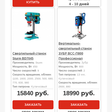
КУПИТЬ
4 - 10 дней
Вертикально-
сверлильный станок
Сверлильный cтанок
ЗУБР ВСС-П800
Sturm BD7045
Профессионал
Производитель
: Sturm
Производитель
: Зубр
Мощность, Вт
: 450
Мощность, Вт
: 800
Число скоростей
: 9
Число скоростей
: 2
Скорость вращения, об/мин
:
Тип патрона
: 13 мм,
1100, 1600, 2000, 2500, 500, 680,
Кулачковый
770, 830, 980
Скорость вращения, об/мин
:
Тип патрона
: Кулачковый
2600, 880
15840
руб.
18990
руб.
ЗАКАЗАТЬ
ЗАКАЗАТЬ
срок заказа
срок заказа