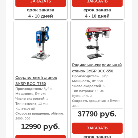
ЗАКАЗАТЬ
ЗАКАЗАТЬ
срок заказа
срок заказа
4 - 10 дней
4 - 10 дней
Радиально-сверлильный
станок ЗУБР ЗСС-550
Производитель
: Зубр
Сверлильный станок
Мощность, Вт
: 550
ЗУБР ВСС-П750
Число скоростей
: 5
Производитель
: Зубр
Тип патрона
: 16 мм,
Мощность, Вт
: 750
Кулачковый
Число скоростей
: 1
Скорость вращения, об/мин
:
Тип патрона
: 13 мм,
3030
Кулачковый
37790
руб.
Скорость вращения, об/мин
:
2600, 500
12990
руб.
ЗАКАЗАТЬ
срок заказа