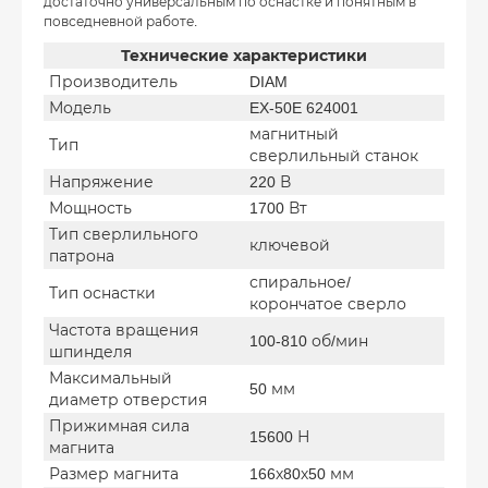
достаточно универсальным по оснастке и понятным в
повседневной работе.
Технические характеристики
Производитель
DIAM
Модель
EX-50E 624001
магнитный
Тип
сверлильный станок
Напряжение
220 В
Мощность
1700 Вт
Тип сверлильного
ключевой
патрона
спиральное/
Тип оснастки
корончатое сверло
Частота вращения
100-810 об/мин
шпинделя
Максимальный
50 мм
диаметр отверстия
Прижимная сила
15600 Н
магнита
Размер магнита
166х80х50 мм