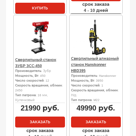
срок заказа
КУПИТЬ
4 - 10 дней
Сверлильный алмазный
Сверлильный станок
станок Hanskonner
ЗУБР ЗСС-450
HBD395
Производитель
: Зубр
Мощность, Вт
: 450
Производитель
: Hanskonner
Число скоростей
: 12
Мощность, Вт
: 3950
Скорость вращения, об/мин
:
Число скоростей
: 1
2450
Скорость вращения, об/мин
:
Тип патрона
: 16 мм,
Н/д
Кулачковый
Тип патрона
: M22
21990
руб.
49990
руб.
ЗАКАЗАТЬ
ЗАКАЗАТЬ
срок заказа
срок заказа