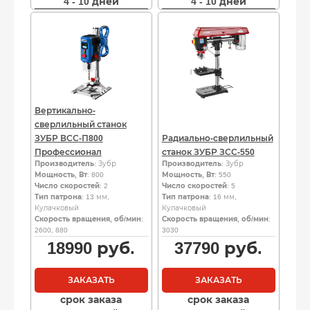
4 - 10 дней
4 - 10 дней
Вертикально-
сверлильный станок
ЗУБР ВСС-П800
Радиально-сверлильный
Профессионал
станок ЗУБР ЗСС-550
Производитель
: Зубр
Производитель
: Зубр
Мощность, Вт
: 800
Мощность, Вт
: 550
Число скоростей
: 2
Число скоростей
: 5
Тип патрона
: 13 мм,
Тип патрона
: 16 мм,
Кулачковый
Кулачковый
Скорость вращения, об/мин
:
Скорость вращения, об/мин
:
2600, 880
3030
18990
руб.
37790
руб.
ЗАКАЗАТЬ
ЗАКАЗАТЬ
срок заказа
срок заказа