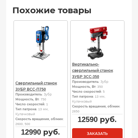
Похожие товары
Вертикально-
сверлильный станок
ЗУБР ЗСС-350
Производитель
: Зубр
Сверлильный станок
Мощность, Вт
: 350
ЗУБР ВСС-П750
Число скоростей
: 5
Производитель
: Зубр
Тип патрона
: 13 мм,
Мощность, Вт
: 750
Кулачковый
Число скоростей
: 1
Скорость вращения, об/мин
:
Тип патрона
: 13 мм,
2650
Кулачковый
12590
руб.
Скорость вращения, об/мин
:
2600, 500
12990
руб.
ЗАКАЗАТЬ