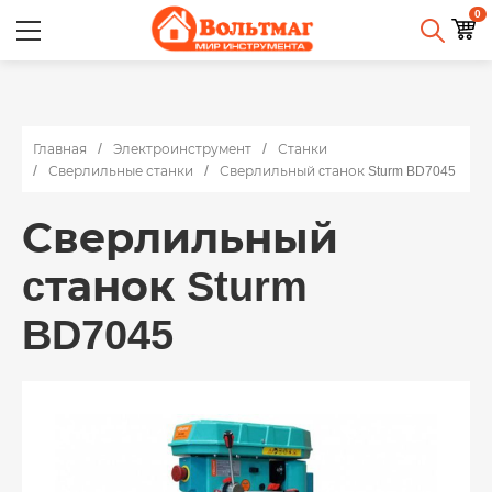
0
Главная
Электроинструмент
Станки
Сверлильные станки
Сверлильный cтанок Sturm BD7045
Сверлильный
cтанок Sturm
BD7045