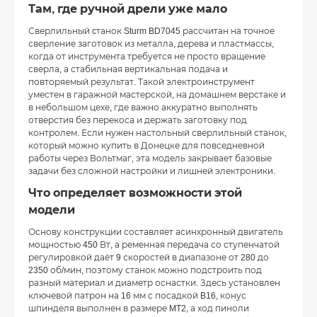
Там, где ручной дрели уже мало
Сверлильный cтанок Sturm BD7045 рассчитан на точное
сверление заготовок из металла, дерева и пластмассы,
когда от инструмента требуется не просто вращение
сверла, а стабильная вертикальная подача и
повторяемый результат. Такой электроинструмент
уместен в гаражной мастерской, на домашнем верстаке и
в небольшом цехе, где важно аккуратно выполнять
отверстия без перекоса и держать заготовку под
контролем. Если нужен настольный сверлильный станок,
который можно купить в Донецке для повседневной
работы через Вольтмаг, эта модель закрывает базовые
задачи без сложной настройки и лишней электроники.
Что определяет возможности этой
модели
Основу конструкции составляет асинхронный двигатель
мощностью 450 Вт, а ременная передача со ступенчатой
регулировкой даёт 9 скоростей в диапазоне от 280 до
2350 об/мин, поэтому станок можно подстроить под
разный материал и диаметр оснастки. Здесь установлен
ключевой патрон на 16 мм с посадкой B16, конус
шпинделя выполнен в размере MT2, а ход пиноли