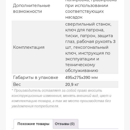
Дополнительные
при использовании
возможности
соответствующих
насадок
сверлильный станок,
ключ для патрона,
тиски, патрон, защита
глаз, рабочая рукоять 3
Комплектация
шт, гексогональный
ключ, инструкция по
эксплуатации и
техническому
обслуживанию
Габариты в упаковке
495x275x390 мм
Вес
20,9 кг
* Производитель оставляет за собой право вносить
конструкционные изменения, менять внешний вид, цвет и
комплектацию товара, а так же место производства без
уведомления потребителя.
Похожие товары
Отзывы (0)