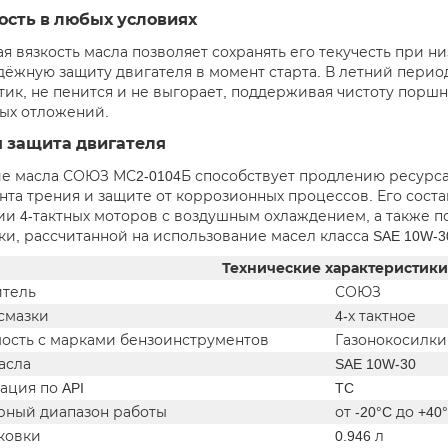
ость в любых условиях
я вязкость масла позволяет сохранять его текучесть при н
адёжную защиту двигателя в момент старта. В летний перио
тик, не пенится и не выгорает, поддерживая чистоту порш
ых отложений.
 защита двигателя
 масла СОЮЗ МС2-0104Б способствует продлению ресурса
та трения и защите от коррозионных процессов. Его соста
ии 4-тактных моторов с воздушным охлаждением, а также 
ки, рассчитанной на использование масел класса SAE 10W-3
Технические характеристики
тель
СОЮЗ
смазки
4-х тактное
ость с марками бензоинструментов
Газонокосилки
асла
SAE 10W-30
ация по API
TC
рный диапазон работы
от -20°C до +40
ковки
0.946 л