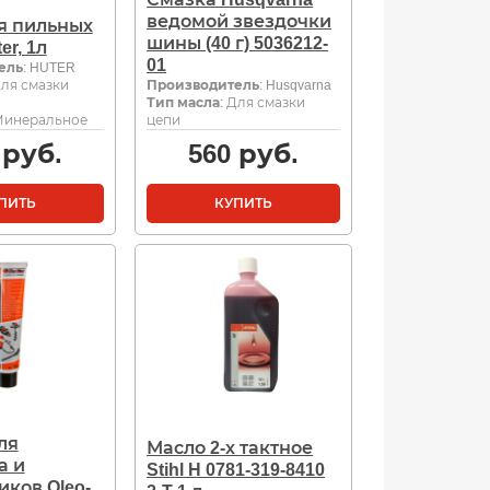
ведомой звездочки
я пильных
шины (40 г) 5036212-
er, 1л
01
ель
: HUTER
Для смазки
Производитель
: Husqvarna
Тип масла
: Для смазки
 Минеральное
цепи
руб.
560
руб.
ПИТЬ
КУПИТЬ
ля
Масло 2-х тактное
а и
Stihl H 0781-319-8410
ков Oleo-