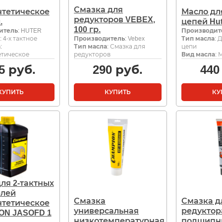
Смазка для
нтетическое
Масло дл
редукторов VEBEX,
.
цепей Hut
100 гр.
итель
: HUTER
Производит
: 4-х тактное
Производитель
: Vebex
Тип масла
: 
а
:
Тип масла
: Смазка для
цепи
тическое
редукторов
Вид масла
:
5
руб.
290
руб.
440
КУПИТЬ
КУПИТЬ
КУ
ля 2-тактных
елей
Смазка
Смазка д
нтетическое
универсальная
редуктор
ON JASOFD 1
низкотемпературная
подшипни