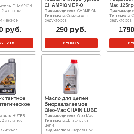
CHAMPION EP-0
Mac 125гр
итель
: CHAMPION
: 2-х тактное
Производитель
: CHAMPION
Производит
а
:
Тип масла
: Смазка для
Тип масла
: 
тическое
редукторов
редукторов
0
руб.
290
руб.
179
КУПИТЬ
КУПИТЬ
КУ
-х тактное
Масло для цепей
нтетическое
биоразлагаемое
Oleo-Mac CHAIN LUBE
итель
: HUTER
Производитель
: Oleo-Mac
: 2-х тактное
Тип масла
: Для смазки
а
:
цепи
тическое
Вид масла
: Минеральное