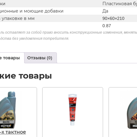
вки
Пластиковая б
ионные и моющие добавки
Да
 упаковке в мм
90×60×210
0.87
ль оставляет за собой право вносить конструкционные изменения, менять
дства без уведомления потребителя.
е товары
Отзывы (0)
жие товары
-х тактное