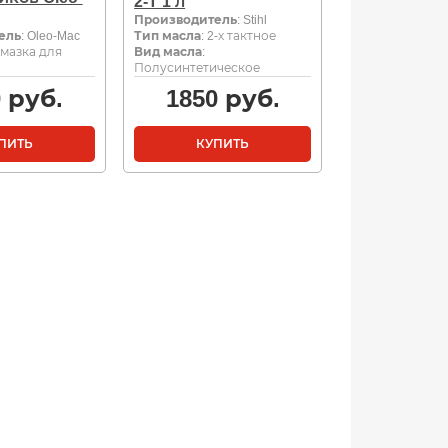
2-T 1 л
Производитель
: Stihl
ель
: Oleo-Mac
Тип масла
: 2-х тактное
Смазка для
Вид масла
:
Полусинтетическое
0
руб.
1850
руб.
ПИТЬ
КУПИТЬ