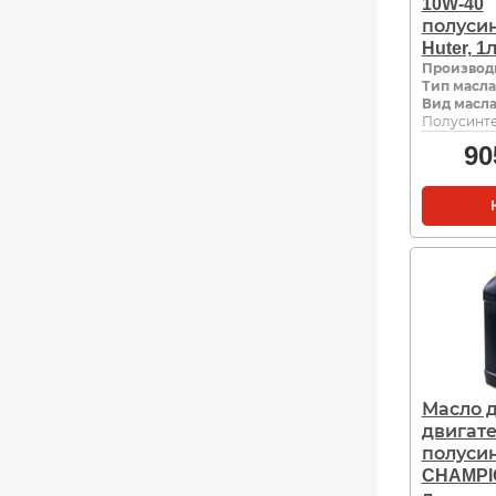
10W-40
полуси
Huter, 1л
Производ
Тип масла
Вид масл
Полусинте
90
Масло д
двигат
полуси
CHAMPI