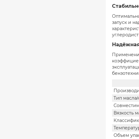
Стабильн
Оптимальна
запуск и н
характерис
углеродист
Надёжная
Применение
коэффициен
эксплуатац
бензотехни
Производи
Тип масла/
Совместим
Вязкость м
Классифик
Температу
Объем упа