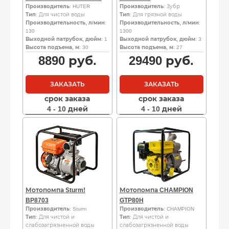
Производитель
: HUTER
Производитель
: Зубр
Тип
: Для чистой воды
Тип
: Для грязной воды
Производительность, л/мин
:
Производительность, л/мин
:
130
1300
Выходной патрубок, дюйм
: 1
Выходной патрубок, дюйм
: 3
Высота подъема, м
: 30
Высота подъема, м
: 27
8890
руб.
29490
руб.
ЗАКАЗАТЬ
ЗАКАЗАТЬ
срок заказа
срок заказа
4 - 10 дней
4 - 10 дней
Мотопомпа Sturm!
Мотопомпа CHAMPION
BP8703
GTP80H
Производитель
: Sturm
Производитель
: CHAMPION
Тип
: Для чистой и
Тип
: Для чистой и
слабозагрязненной воды
слабозагрязненной воды