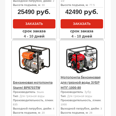
Выходной патрубок, дюйм
: 2
1/2
Высота подъема, м
: 30
Высота подъема, м
: 77.5
25490
руб.
42490
руб.
ЗАКАЗАТЬ
ЗАКАЗАТЬ
срок заказа
срок заказа
4 - 10 дней
4 - 10 дней
Мотопомпа бензиновая
Бензиновая мотопомпа
для грязной воды ЗУБР
Sturm! BP8703TW
МПГ-1000-80
Производитель
: Sturm
Производитель
: Зубр
Тип
: Для грязной воды
Тип
: Для грязной воды
Производительность, л/мин
:
Производительность, л/мин
:
835
1000
Выходной патрубок, дюйм
: 4
Выходной патрубок, дюйм
: 3
Высота подъема, м
: 20
Высота подъема, м
: 26