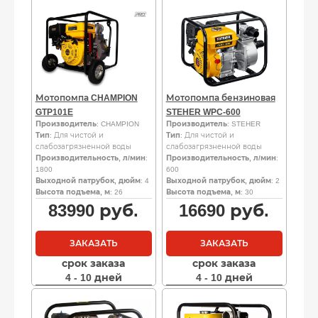
Мотопомпа CHAMPION
Мотопомпа бензиновая
GTP101E
STEHER WPC-600
Производитель
: CHAMPION
Производитель
: STEHER
Тип
: Для чистой и
Тип
: Для чистой и
слабозагрязненной воды
слабозагрязненной воды
Производительность, л/мин
:
Производительность, л/мин
:
1800
600
Выходной патрубок, дюйм
: 4
Выходной патрубок, дюйм
: 2
Высота подъема, м
: 26
Высота подъема, м
: 30
83990
руб.
16690
руб.
ЗАКАЗАТЬ
ЗАКАЗАТЬ
срок заказа
срок заказа
4 - 10 дней
4 - 10 дней