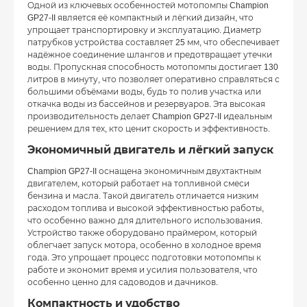
Одной из ключевых особенностей мотопомпы Champion
GP27-II является её компактный и лёгкий дизайн, что
упрощает транспортировку и эксплуатацию. Диаметр
патрубков устройства составляет 25 мм, что обеспечивает
надёжное соединение шлангов и предотвращает утечки
воды. Пропускная способность мотопомпы достигает 130
литров в минуту, что позволяет оперативно справляться с
большими объёмами воды, будь то полив участка или
откачка воды из бассейнов и резервуаров. Эта высокая
производительность делает Champion GP27-II идеальным
решением для тех, кто ценит скорость и эффективность.
Экономичный двигатель и лёгкий запуск
Champion GP27-II оснащена экономичным двухтактным
двигателем, который работает на топливной смеси
бензина и масла. Такой двигатель отличается низким
расходом топлива и высокой эффективностью работы,
что особенно важно для длительного использования.
Устройство также оборудовано праймером, который
облегчает запуск мотора, особенно в холодное время
года. Это упрощает процесс подготовки мотопомпы к
работе и экономит время и усилия пользователя, что
особенно ценно для садоводов и дачников.
Компактность и удобство