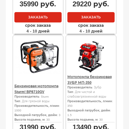
35990
руб.
29220
руб.
ЗАКАЗАТЬ
ЗАКАЗАТЬ
срок заказа
срок заказа
4 - 10 дней
4 - 10 дней
Мотопомпа бензиновая
ЗУБР МП-350
Бензиновая мотопомпа
Производитель
: Зубр
Sturm! BP8710GV
Тип
: Для чистой и
Производитель
: Sturm
слабозагрязненной воды
Тип
: Для грязной воды
Производительность, л/мин
:
Производительность, л/мин
:
350
1000
Выходной патрубок, дюйм
:
Выходной патрубок, дюйм
: 3
1.5
Высота подъема, м
: 30
Высота подъема, м
: 30
31990
руб.
13490
руб.