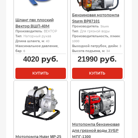
Бензиновая мотопомпа
Шланг пвх плоский
Sturm BP87101
Вектор ВШП-40М
Производитель
: Sturm
Производитель
: ВЕКТОР
Тип
: Для грязной воды
Тип
: Напорный рукав
Производительность, л/мин
:
Длина шланга, м
: 40
1000
Максимальное давление,
Выходной патрубок, дюйм
: 3
бар
: 6
Высота подъема, м
: 34
4020
руб.
21990
руб.
КУПИТЬ
КУПИТЬ
Мотопомпа бензиновая
для грязной воды ЗУБР
Мотопомпа Huter MP-25
МПГ-1300