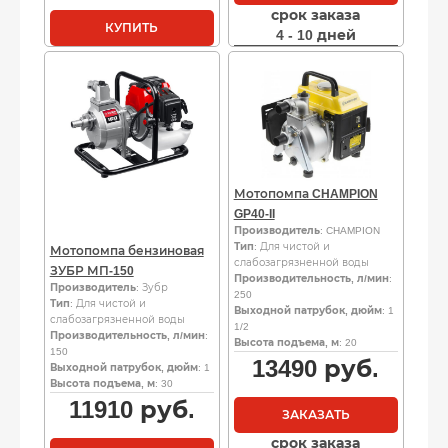
срок заказа
КУПИТЬ
4 - 10 дней
Мотопомпа CHAMPION
GP40-II
Производитель
: CHAMPION
Тип
: Для чистой и
Мотопомпа бензиновая
слабозагрязненной воды
ЗУБР МП-150
Производительность, л/мин
:
Производитель
: Зубр
250
Тип
: Для чистой и
Выходной патрубок, дюйм
: 1
слабозагрязненной воды
1/2
Производительность, л/мин
:
Высота подъема, м
: 20
150
13490
руб.
Выходной патрубок, дюйм
: 1
Высота подъема, м
: 30
11910
руб.
ЗАКАЗАТЬ
срок заказа