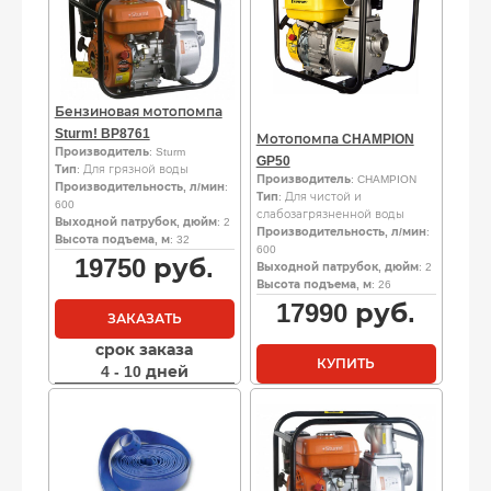
Бензиновая мотопомпа
Sturm! BP8761
Мотопомпа CHAMPION
Производитель
: Sturm
GP50
Тип
: Для грязной воды
Производитель
: CHAMPION
Производительность, л/мин
:
Тип
: Для чистой и
600
слабозагрязненной воды
Выходной патрубок, дюйм
: 2
Производительность, л/мин
:
Высота подъема, м
: 32
600
19750
руб.
Выходной патрубок, дюйм
: 2
Высота подъема, м
: 26
17990
руб.
ЗАКАЗАТЬ
срок заказа
КУПИТЬ
4 - 10 дней