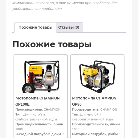
комплектацию товара, а так же место производства без
уведомления потребителя.
Похожие товары
Отзывы (0)
Похожие товары
Мотопомпа CHAMPION
Мотопомпа CHAMPION
GP100E
GP80
Производитель
: CHAMPION
Производитель
: CHAMPION
Тип
: Для чистой и
Тип
: Для чистой и
слабозагрязненной воды
слабозагрязненной воды
Производительность, л/мин
:
Производительность, л/мин
:
1800
1000
Выходной патрубок, дюйм
: 4
Выходной патрубок, дюйм
: 3