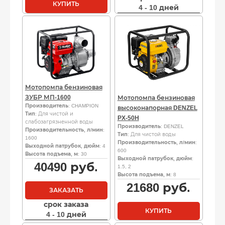
КУПИТЬ
4 - 10 дней
Мотопомпа бензиновая
ЗУБР МП-1600
Мотопомпа бензиновая
Производитель
: CHAMPION
высоконапорная DENZEL
Тип
: Для чистой и
PX-50H
слабозагрязненной воды
Производитель
: DENZEL
Производительность, л/мин
:
Тип
: Для чистой воды
1600
Производительность, л/мин
:
Выходной патрубок, дюйм
: 4
600
Высота подъема, м
: 30
Выходной патрубок, дюйм
:
40490
руб.
1.5, 2
Высота подъема, м
: 8
21680
руб.
ЗАКАЗАТЬ
срок заказа
КУПИТЬ
4 - 10 дней