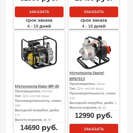
ЗАКАЗАТЬ
ЗАКАЗАТЬ
срок заказа
срок заказа
4 - 10 дней
4 - 10 дней
Мотопомпа Sturm!
BP87013
Производитель
: Sturm
Мотопомпа Huter MP-40
Тип
: Для чистой воды
Производитель
: HUTER
Производительность, л/мин
:
Тип
: Для чистой воды
133
Производительность, л/мин
:
Выходной патрубок, дюйм
: 1
300
Высота подъема, м
: 30
Выходной патрубок, дюйм
:
12990
руб.
1.5
Высота подъема, м
: 30
14690
руб.
ЗАКАЗАТЬ