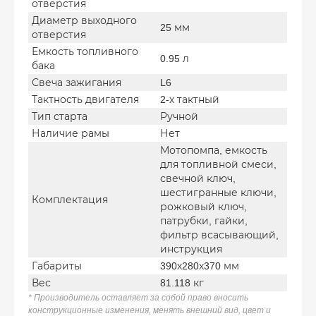
отверстия
Диаметр выходного
25 мм
отверстия
Емкость топливного
0.95 л
бака
Свеча зажигания
L6
Тактность двигателя
2-х тактный
Тип старта
Ручной
Наличие рамы
Нет
Мотопомпа, емкость
для топливной смеси,
свечной ключ,
шестигранные ключи,
Комплектация
рожковый ключ,
патрубки, гайки,
фильтр всасывающий,
инструкция
Габариты
390х280х370 мм
Вес
81.118 кг
* Производитель оставляет за собой право вносить
конструкционные изменения, менять внешний вид, цвет и