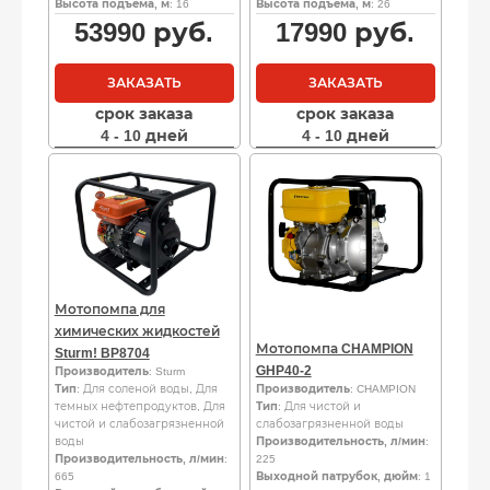
Высота подъема, м
: 16
Высота подъема, м
: 26
53990
руб.
17990
руб.
ЗАКАЗАТЬ
ЗАКАЗАТЬ
срок заказа
срок заказа
4 - 10 дней
4 - 10 дней
Мотопомпа для
химических жидкостей
Мотопомпа CHAMPION
Sturm! BP8704
GHP40-2
Производитель
: Sturm
Тип
: Для соленой воды, Для
Производитель
: CHAMPION
темных нефтепродуктов, Для
Тип
: Для чистой и
чистой и слабозагрязненной
слабозагрязненной воды
воды
Производительность, л/мин
:
Производительность, л/мин
:
225
665
Выходной патрубок, дюйм
: 1