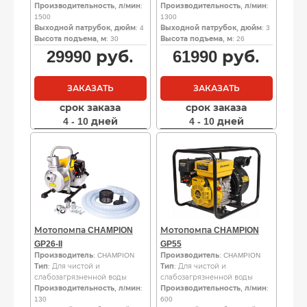
Производительность, л/мин
:
Производительность, л/мин
:
1500
1300
Выходной патрубок, дюйм
: 4
Выходной патрубок, дюйм
: 3
Высота подъема, м
: 30
Высота подъема, м
: 26
29990
руб.
61990
руб.
ЗАКАЗАТЬ
ЗАКАЗАТЬ
срок заказа
срок заказа
4 - 10 дней
4 - 10 дней
Мотопомпа CHAMPION
Мотопомпа CHAMPION
GP26-II
GP55
Производитель
: CHAMPION
Производитель
: CHAMPION
Тип
: Для чистой и
Тип
: Для чистой и
слабозагрязненной воды
слабозагрязненной воды
Производительность, л/мин
:
Производительность, л/мин
:
130
600