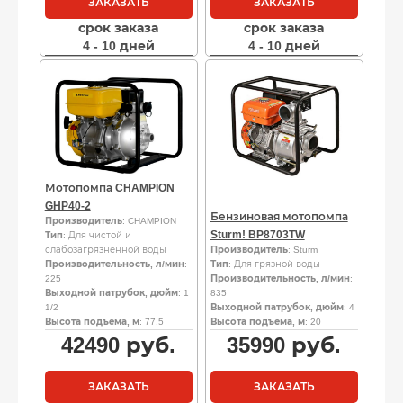
ЗАКАЗАТЬ
ЗАКАЗАТЬ
срок заказа
срок заказа
4 - 10 дней
4 - 10 дней
Мотопомпа CHAMPION
GHP40-2
Бензиновая мотопомпа
Производитель
: CHAMPION
Sturm! BP8703TW
Тип
: Для чистой и
слабозагрязненной воды
Производитель
: Sturm
Производительность, л/мин
:
Тип
: Для грязной воды
225
Производительность, л/мин
:
Выходной патрубок, дюйм
: 1
835
1/2
Выходной патрубок, дюйм
: 4
Высота подъема, м
: 77.5
Высота подъема, м
: 20
42490
руб.
35990
руб.
ЗАКАЗАТЬ
ЗАКАЗАТЬ