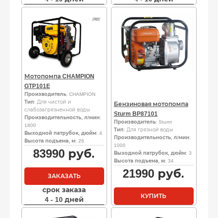
Мотопомпа CHAMPION
GTP101E
Производитель
: CHAMPION
Тип
: Для чистой и
Бензиновая мотопомпа
слабозагрязненной воды
Sturm BP87101
Производительность, л/мин
:
Производитель
: Sturm
1800
Тип
: Для грязной воды
Выходной патрубок, дюйм
: 4
Производительность, л/мин
:
Высота подъема, м
: 26
1000
83990
руб.
Выходной патрубок, дюйм
: 3
Высота подъема, м
: 34
21990
руб.
ЗАКАЗАТЬ
срок заказа
КУПИТЬ
4 - 10 дней