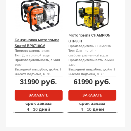
Мотопомпа CHAMPION
Бензиновая мотопомпа
GTP80H
Sturm! BP8710GV
Производитель
: CHAMPION
Производитель
: Sturm
Тип
: Для чистой и
Тип
: Для грязной воды
слабозагрязненной воды
Производительность, л/мин
:
Производительность, л/мин
:
1000
1300
Выходной патрубок, дюйм
: 3
Выходной патрубок, дюйм
: 3
Высота подъема, м
: 30
Высота подъема, м
: 26
31990
руб.
61990
руб.
ЗАКАЗАТЬ
ЗАКАЗАТЬ
срок заказа
срок заказа
4 - 10 дней
4 - 10 дней