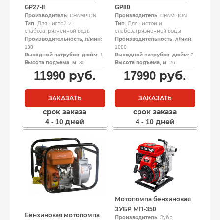
GP27-II
GP80
Производитель
: CHAMPION
Производитель
: CHAMPION
Тип
: Для чистой и
Тип
: Для чистой и
слабозагрязненной воды
слабозагрязненной воды
Производительность, л/мин
:
Производительность, л/мин
:
130
1000
Выходной патрубок, дюйм
: 1
Выходной патрубок, дюйм
: 3
Высота подъема, м
: 30
Высота подъема, м
: 26
11990
руб.
17990
руб.
ЗАКАЗАТЬ
ЗАКАЗАТЬ
срок заказа
срок заказа
4 - 10 дней
4 - 10 дней
Мотопомпа бензиновая
ЗУБР МП-350
Бензиновая мотопомпа
Производитель
: Зубр