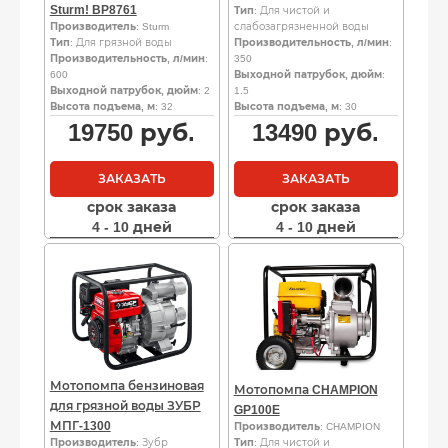
Sturm! BP8761
Тип
: Для чистой и
Производитель
: Sturm
слабозагрязненной воды
Тип
: Для грязной воды
Производительность, л/мин
:
Производительность, л/мин
:
350
600
Выходной патрубок, дюйм
:
Выходной патрубок, дюйм
: 2
1.5
Высота подъема, м
: 32
Высота подъема, м
: 30
19750
руб.
13490
руб.
ЗАКАЗАТЬ
ЗАКАЗАТЬ
срок заказа
срок заказа
4 - 10 дней
4 - 10 дней
Мотопомпа бензиновая
Мотопомпа CHAMPION
для грязной воды ЗУБР
GP100E
МПГ-1300
Производитель
: CHAMPION
Производитель
: Зубр
Тип
: Для чистой и