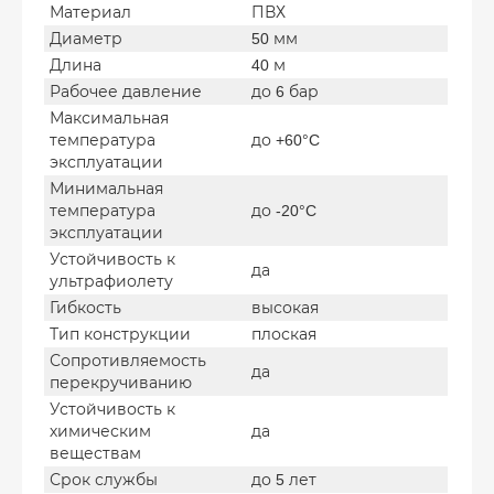
Материал
ПВХ
Диаметр
50 мм
Длина
40 м
Рабочее давление
до 6 бар
Максимальная
температура
до +60°C
эксплуатации
Минимальная
температура
до -20°C
эксплуатации
Устойчивость к
да
ультрафиолету
Гибкость
высокая
Тип конструкции
плоская
Сопротивляемость
да
перекручиванию
Устойчивость к
химическим
да
веществам
Срок службы
до 5 лет