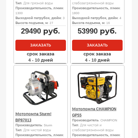
Тип
: Для грязной воды
слабозагрязненной воды
Производительность, л/мин
:
Производительность, л/мин
:
1300
1800
Выходной патрубок, дюйм
: 3
Выходной патрубок, дюйм
: 4
Высота подъема, м
: 27
Высота подъема, м
: 16
29490
руб.
53990
руб.
ЗАКАЗАТЬ
ЗАКАЗАТЬ
срок заказа
срок заказа
4 - 10 дней
4 - 10 дней
Мотопомпа CHAMPION
Мотопомпа Sturm!
GP55
BP87013
Производитель
: CHAMPION
Производитель
: Sturm
Тип
: Для чистой и
Тип
: Для чистой воды
слабозагрязненной воды
Производительность, л/мин
:
Производительность, л/мин
: