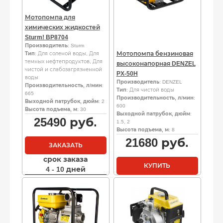
Мотопомпа для
химических жидкостей
Sturm! BP8704
Производитель
: Sturm
Мотопомпа бензиновая
Тип
: Для соленой воды, Для
темных нефтепродуктов, Для
высоконапорная DENZEL
чистой и слабозагрязненной
PX-50H
воды
Производитель
: DENZEL
Производительность, л/мин
:
Тип
: Для чистой воды
665
Производительность, л/мин
:
Выходной патрубок, дюйм
: 2
600
Высота подъема, м
: 30
Выходной патрубок, дюйм
:
25490
руб.
1.5, 2
Высота подъема, м
: 8
21680
руб.
ЗАКАЗАТЬ
срок заказа
КУПИТЬ
4 - 10 дней