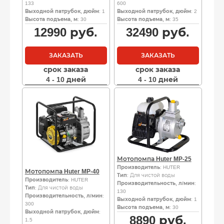
133
600
Выходной патрубок, дюйм
: 1
Выходной патрубок, дюйм
: 2
Высота подъема, м
: 30
Высота подъема, м
: 35
12990
руб.
32490
руб.
ЗАКАЗАТЬ
ЗАКАЗАТЬ
срок заказа
срок заказа
4 - 10 дней
4 - 10 дней
Мотопомпа Huter MP-25
Производитель
: HUTER
Мотопомпа Huter MP-40
Тип
: Для чистой воды
Производитель
: HUTER
Производительность, л/мин
:
Тип
: Для чистой воды
130
Производительность, л/мин
:
Выходной патрубок, дюйм
: 1
300
Высота подъема, м
: 30
Выходной патрубок, дюйм
:
8890
руб.
1.5