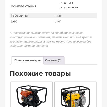
шланг,
Комплектация
упаковка
Габариты
– мм
Вес
5 кг
* Производитель оставляет за собой право вносить
конструкционные изменения, менять внешний вид, цвет и
комплектацию товара, а так же место производства без
уведомления потребителя.
Похожие товары
Отзывы (0)
Похожие товары