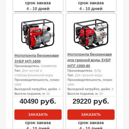
срок заказа
срок заказа
4 - 10 дней
4 - 10 дней
Мотопомпа бензиновая
Мотопомпа бензиновая
для грязной воды ЗУБР
ЗУБР МП-1600
МПГ-1000-80
Производитель
: CHAMPION
Тип
: Для чистой и
Производитель
: Зубр
слабозагрязненной воды
Тип
: Для грязной воды
Производительность, л/мин
:
Производительность, л/мин
:
1600
1000
Выходной патрубок, дюйм
: 4
Выходной патрубок, дюйм
: 3
Высота подъема, м
: 30
Высота подъема, м
: 26
40490
руб.
29220
руб.
ЗАКАЗАТЬ
ЗАКАЗАТЬ
срок заказа
срок заказа
4 - 10 дней
4 - 10 дней