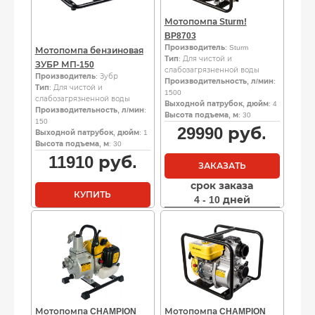
Мотопомпа Sturm!
BP8703
Производитель
: Sturm
Мотопомпа бензиновая
Тип
: Для чистой и
ЗУБР МП-150
слабозагрязненной воды
Производитель
: Зубр
Производительность, л/мин
:
Тип
: Для чистой и
1500
слабозагрязненной воды
Выходной патрубок, дюйм
: 4
Производительность, л/мин
:
Высота подъема, м
: 30
150
29990
руб.
Выходной патрубок, дюйм
: 1
Высота подъема, м
: 30
11910
руб.
ЗАКАЗАТЬ
срок заказа
КУПИТЬ
4 - 10 дней
Мотопомпа CHAMPION
Мотопомпа CHAMPION