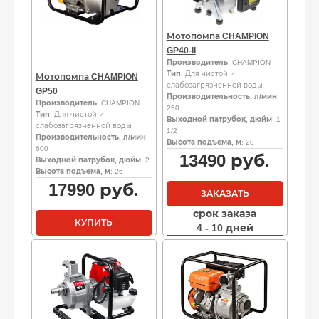
Мотопомпа CHAMPION
GP40-II
Производитель
: CHAMPION
Тип
: Для чистой и
Мотопомпа CHAMPION
слабозагрязненной воды
GP50
Производительность, л/мин
:
Производитель
: CHAMPION
250
Тип
: Для чистой и
Выходной патрубок, дюйм
: 1
слабозагрязненной воды
1/2
Производительность, л/мин
:
Высота подъема, м
: 20
600
13490
руб.
Выходной патрубок, дюйм
: 2
Высота подъема, м
: 26
17990
руб.
ЗАКАЗАТЬ
срок заказа
КУПИТЬ
4 - 10 дней