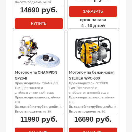
Высота подъема, м
: 30
14690
руб.
ЗАКАЗАТЬ
срок заказа
КУПИТЬ
4 - 10 дней
Мотопомпа CHAMPION
Мотопомпа бензиновая
GP26-II
STEHER WPC-600
Производитель
: CHAMPION
Производитель
: STEHER
Тип
: Для чистой и
Тип
: Для чистой и
слабозагрязненной воды
слабозагрязненной воды
Производительность, л/мин
:
Производительность, л/мин
:
130
600
Выходной патрубок, дюйм
: 1
Выходной патрубок, дюйм
: 2
Высота подъема, м
: 30
Высота подъема, м
: 30
11990
руб.
16690
руб.