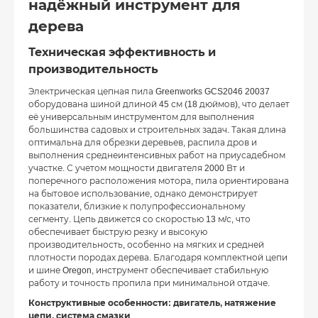
надёжный инструмент для
дерева
Техническая эффективность и
производительность
Электрическая цепная пила Greenworks GCS2046 20037
оборудована шиной длиной 45 см (18 дюймов), что делает
её универсальным инструментом для выполнения
большинства садовых и строительных задач. Такая длина
оптимальна для обрезки деревьев, распила дров и
выполнения среднеинтенсивных работ на приусадебном
участке. С учетом мощности двигателя 2000 Вт и
поперечного расположения мотора, пила ориентирована
на бытовое использование, однако демонстрирует
показатели, близкие к полупрофессиональному
сегменту. Цепь движется со скоростью 13 м/с, что
обеспечивает быструю резку и высокую
производительность, особенно на мягких и средней
плотности породах дерева. Благодаря комплектной цепи
и шине Oregon, инструмент обеспечивает стабильную
работу и точность пропила при минимальной отдаче.
Конструктивные особенности: двигатель, натяжение
цепи, система смазки