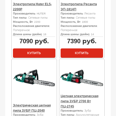
Электропила Huter ELS-
Электропила Ресанта
2200P
ЭП-1814П
Производитель
: HUTER
Производитель
: Ресанта
Тип пилы
: Сетевые пилы
Тип пилы
: Сетевые пилы
Мощность, Вт
: 2200
Мощность, Вт
: 1800
Расположение двигателя
:
Расположение двигателя
:
Поперечное
Поперечное
Длина шины (дюйм)
: 16
Длина шины (дюйм)
: 14
7090
руб.
7390
руб.
КУПИТЬ
КУПИТЬ
Цепная электрическая
пила ЗУБР 2700 Вт
Электрическая цепная
ПЦ-2745
пила ЗУБР ПЦ-2040
Производитель
: Зубр
Производитель
: Зубр
Тип пилы
: Аккумуляторные