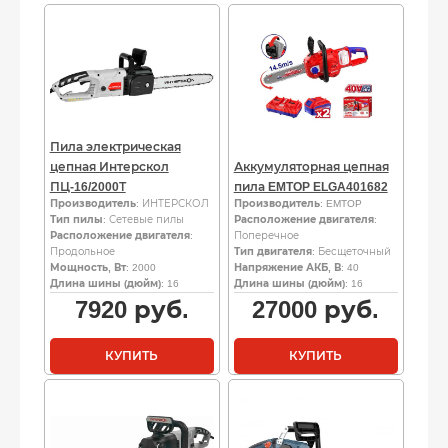
Пила электрическая
цепная Интерскол
Аккумуляторная цепная
ПЦ-16/2000Т
пила EMTOP ELGA401682
Производитель
: ИНТЕРСКОЛ
Производитель
: EMTOP
Тип пилы
: Сетевые пилы
Расположение двигателя
:
Расположение двигателя
:
Поперечное
Продольное
Тип двигателя
: Бесщеточный
Мощность, Вт
: 2000
Напряжение АКБ, В
: 40
Длина шины (дюйм)
: 16
Длина шины (дюйм)
: 16
7920
руб.
27000
руб.
КУПИТЬ
КУПИТЬ