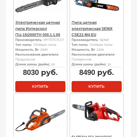
Электрическая цепная
Пила цепная
пила Интерскол
электрическая SENIX
ПЦ-16/2000ТН 500.1.1.00
CSE22-M4-EU
Производитель
: ИНТЕРСКОЛ
Производитель
: SENIX
Тип пилы
: Сетевые пилы
Тип пилы
: Сетевые пилы
Мощность, Вт
: 2000
Мощность, Вт
: 2200
Расположение двигателя
:
Расположение двигателя
:
Продольное
Поперечное
Длина шины (дюйм)
: 16
Длина шины (дюйм)
: 16
8030
руб.
8490
руб.
КУПИТЬ
КУПИТЬ