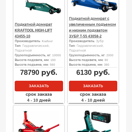
Подкатной домкрат с
Подкатной домкрат
увеличенным подъемом
KRAFTOOL HIGH-LIFT
и низким подхватом
43455-10
ЗУБР Т-55 43058-2
Производитель
: Kraftool
Производитель
: Зубр
Тип
: Гидравлический,
Тип
: Гидравлический,
Подкатной
Подкатной
Грузоподъемность, кг
: 10000
Грузоподъемность, кг
: 2000
Высота подхвата, мм
: 160
Высота подхвата, мм
: 80
Высота подъема, мм
: 560
Высота подъема, мм
: 380
78790
руб.
6130
руб.
ЗАКАЗАТЬ
ЗАКАЗАТЬ
срок заказа
срок заказа
4 - 10 дней
4 - 10 дней