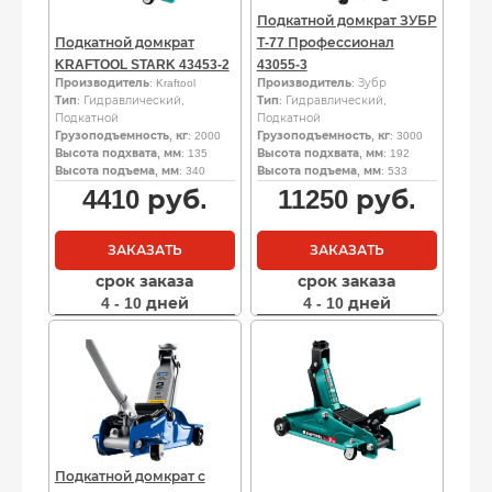
Подкатной домкрат ЗУБР
Подкатной домкрат
Т-77 Профессионал
KRAFTOOL STARK 43453-2
43055-3
Производитель
: Kraftool
Производитель
: Зубр
Тип
: Гидравлический,
Тип
: Гидравлический,
Подкатной
Подкатной
Грузоподъемность, кг
: 2000
Грузоподъемность, кг
: 3000
Высота подхвата, мм
: 135
Высота подхвата, мм
: 192
Высота подъема, мм
: 340
Высота подъема, мм
: 533
4410
руб.
11250
руб.
ЗАКАЗАТЬ
ЗАКАЗАТЬ
срок заказа
срок заказа
4 - 10 дней
4 - 10 дней
Подкатной домкрат с