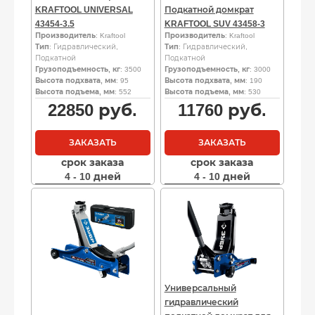
KRAFTOOL UNIVERSAL
Подкатной домкрат
43454-3.5
KRAFTOOL SUV 43458-3
Производитель
: Kraftool
Производитель
: Kraftool
Тип
: Гидравлический,
Тип
: Гидравлический,
Подкатной
Подкатной
Грузоподъемность, кг
: 3500
Грузоподъемность, кг
: 3000
Высота подхвата, мм
: 95
Высота подхвата, мм
: 190
Высота подъема, мм
: 552
Высота подъема, мм
: 530
22850
руб.
11760
руб.
ЗАКАЗАТЬ
ЗАКАЗАТЬ
срок заказа
срок заказа
4 - 10 дней
4 - 10 дней
Универсальный
гидравлический