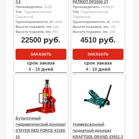
3.5
PATRIOT DP2000 2T
Производитель
: Зубр
Производитель
: PATRIOT
Тип
: Гидравлический,
Тип
: Гидравлический,
Подкатной
Подкатной
Грузоподъемность, кг
: 3500
Грузоподъемность, кг
: 2000
Высота подхвата, мм
: 100
Высота подхвата, мм
: 135
Высота подъема, мм
: 533
Высота подъема, мм
: 320
22500
руб.
4510
руб.
ЗАКАЗАТЬ
ЗАКАЗАТЬ
срок заказа
срок заказа
4 - 10 дней
4 - 10 дней
Бутылочный
гидравлический домкрат
Универсальный
STAYER RED FORCE 43160-
подкатной домкрат
10
KRAFTOOL GRAND 43451-3