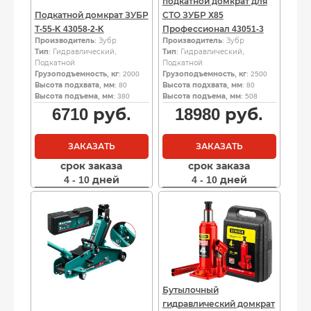
подкатной домкрат для
Подкатной домкрат ЗУБР
СТО ЗУБР X85
Т-55-K 43058-2-K
Профессионал 43051-3
Производитель
: Зубр
Производитель
: Зубр
Тип
: Гидравлический,
Тип
: Гидравлический,
Подкатной
Подкатной
Грузоподъемность, кг
: 2000
Грузоподъемность, кг
: 2500
Высота подхвата, мм
: 80
Высота подхвата, мм
: 80
Высота подъема, мм
: 380
Высота подъема, мм
: 508
6710
руб.
18980
руб.
ЗАКАЗАТЬ
ЗАКАЗАТЬ
срок заказа
срок заказа
4 - 10 дней
4 - 10 дней
Бутылочный
гидравлический домкрат