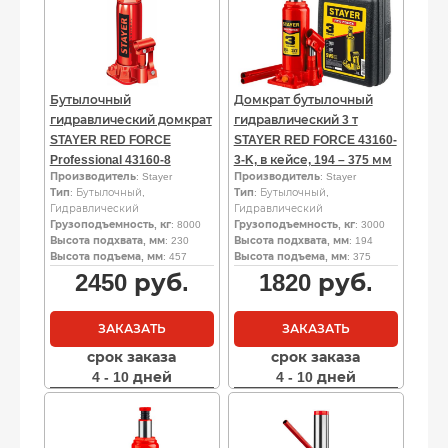
Бутылочный
Домкрат бутылочный
гидравлический домкрат
гидравлический 3 т
STAYER RED FORCE
STAYER RED FORCE 43160-
Professional 43160-8
3-K, в кейсе, 194 – 375 мм
Производитель
: Stayer
Производитель
: Stayer
Тип
: Бутылочный,
Тип
: Бутылочный,
Гидравлический
Гидравлический
Грузоподъемность, кг
: 8000
Грузоподъемность, кг
: 3000
Высота подхвата, мм
: 230
Высота подхвата, мм
: 194
Высота подъема, мм
: 457
Высота подъема, мм
: 375
2450
руб.
1820
руб.
ЗАКАЗАТЬ
ЗАКАЗАТЬ
срок заказа
срок заказа
4 - 10 дней
4 - 10 дней