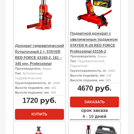
Подкатной домкрат с
увеличенным подъемом
STAYER R-28 RED FORCE
Домкрат гидравлический
Professional 43156-2
бутылочный 2 т, STAYER
Производитель
: Stayer
RED FORCE 43160-2, 181 –
Тип
: Гидравлический,
345 мм, Professional
Подкатной
Производитель
: Stayer
Грузоподъемность, кг
: 2000
Тип
: Бутылочный,
Высота подхвата, мм
: 135
Гидравлический
Высота подъема, мм
: 385
Грузоподъемность, кг
: 2000
4670
руб.
Высота подхвата, мм
: 181
Высота подъема, мм
: 345
1720
руб.
ЗАКАЗАТЬ
срок заказа
КУПИТЬ
4 - 10 дней