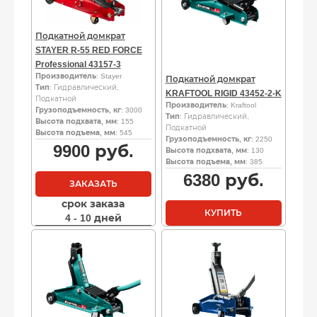
Подкатной домкрат
STAYER R-55 RED FORCE
Professional 43157-3
Производитель
: Stayer
Подкатной домкрат
Тип
: Гидравлический,
KRAFTOOL RIGID 43452-2-K
Подкатной
Производитель
: Kraftool
Грузоподъемность, кг
: 3000
Тип
: Гидравлический,
Высота подхвата, мм
: 155
Подкатной
Высота подъема, мм
: 545
Грузоподъемность, кг
: 2250
9900
руб.
Высота подхвата, мм
: 130
Высота подъема, мм
: 385
6380
руб.
ЗАКАЗАТЬ
срок заказа
КУПИТЬ
4 - 10 дней