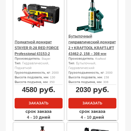
Бутылочный
Подкатной домкрат
гидравлический домкрат
STAYER R-28 RED FORCE
2 т KRAFTOOL KRAFT-LIFT
Professional 43153-2
43462-2, 158 – 308 мм
Производитель
: Stayer
Производитель
: Kraftool
Тип
: Гидравлический,
Тип
: Бутылочный,
Подкатной
Гидравлический
Грузоподъемность, кг
: 2000
Грузоподъемность, кг
: 2000
Высота подхвата, мм
: 130
Высота подхвата, мм
: 158
Высота подъема, мм
: 350
Высота подъема, мм
: 308
4580
руб.
2030
руб.
ЗАКАЗАТЬ
ЗАКАЗАТЬ
срок заказа
срок заказа
4 - 10 дней
4 - 10 дней