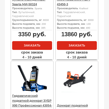
Sparta МИ-50324
43450-3
Производитель
: Sparta
Производитель
: Kraftool
Тип
: Бутылочный,
Тип
: Гидравлический,
Гидравлический
Подкатной
Грузоподъемность, кг
: 8000
Грузоподъемность, кг
: 3000
Высота подхвата, мм
: 200
Высота подхвата, мм
: 130
Высота подъема, мм
: 385
Высота подъема, мм
: 480
3350
руб.
13860
руб.
ЗАКАЗАТЬ
ЗАКАЗАТЬ
срок заказа
срок заказа
4 - 10 дней
4 - 10 дней
Гидравлический
подкатной домкрат ЗУБР
X90 Профессионал 43054-
Домкрат подкатной