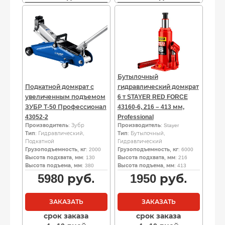
Бутылочный
Подкатной домкрат с
гидравлический домкрат
увеличенным подъемом
6 т STAYER RED FORCE
ЗУБР Т-50 Профессионал
43160-6, 216 – 413 мм,
43052-2
Professional
Производитель
: Зубр
Производитель
: Stayer
Тип
: Гидравлический,
Тип
: Бутылочный,
Подкатной
Гидравлический
Грузоподъемность, кг
: 2000
Грузоподъемность, кг
: 6000
Высота подхвата, мм
: 130
Высота подхвата, мм
: 216
Высота подъема, мм
: 380
Высота подъема, мм
: 413
5980
руб.
1950
руб.
ЗАКАЗАТЬ
ЗАКАЗАТЬ
срок заказа
срок заказа