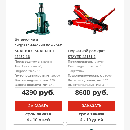
Бутылочный
гидравлический домкрат
KRAFTOOL KRAFT-LIFT
Подкатной домкрат
43462-16
STAYER 43151-3
Производитель
: Kraftool
Производитель
: Stayer
Тип
: Бутылочный,
Тип
: Гидравлический,
Гидравлический
Подкатной
Грузоподъемность, кг
: 16000
Грузоподъемность, кг
: 3000
Высота подхвата, мм
: 230
Высота подхвата, мм
: 135
Высота подъема, мм
: 460
Высота подъема, мм
: 410
4390
руб.
8600
руб.
ЗАКАЗАТЬ
ЗАКАЗАТЬ
срок заказа
срок заказа
4 - 10 дней
4 - 10 дней