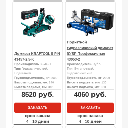
Подкатной
гидравлический домкрат
Домкрат KRAFTOOL S-PIN
ЗУБР Профессионал
43457-2.5-K
43053-2
Производитель
: Kraftool
Производитель
: Зубр
Тип
: Гидравлический,
Тип
: Бутылочный,
Подкатной
Гидравлический
Грузоподъемность, кг
: 2500
Грузоподъемность, кг
: 2000
Высота подхвата, мм
: 140
Высота подхвата, мм
: 135
Высота подъема, мм
: 385
Высота подъема, мм
: 330
8520
руб.
4060
руб.
ЗАКАЗАТЬ
ЗАКАЗАТЬ
срок заказа
срок заказа
4 - 10 дней
4 - 10 дней