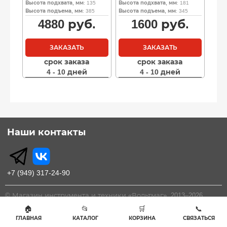
Высота подхвата, мм
: 135
Высота подхвата, мм
: 181
Высота подъема, мм
: 385
Высота подъема, мм
: 345
4880
руб.
1600
руб.
ЗАКАЗАТЬ
ЗАКАЗАТЬ
срок заказа
срок заказа
4 - 10 дней
4 - 10 дней
Наши контакты
+7 (949) 317-24-90
© Магазин инструмента и техники «Вольтмаг», 2013–2026.
Донецк, Ленинский проспект, 70
🏠
📂
🛒
📞
ГЛАВНАЯ
КАТАЛОГ
КОРЗИНА
СВЯЗАТЬСЯ