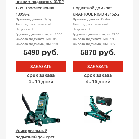
низким подхватом ЗУБР
Т-35 Профессионал
Подкатной домкрат
43056-2
KRAFTOOL RIGID 43452-2
Производитель
: Зубр
Производитель
: Kraftool
Тип
: Гидравлический,
Тип
: Гидравлический,
Подкатной
Подкатной
Грузоподъемность, кг
: 2000
Грузоподъемность, кг
: 2250
Высота подхвата, мм
: 85
Высота подхвата, мм
: 130
Высота подъема, мм
: 330
Высота подъема, мм
: 385
5490
руб.
5870
руб.
ЗАКАЗАТЬ
ЗАКАЗАТЬ
срок заказа
срок заказа
4 - 10 дней
4 - 10 дней
Универсальный
подкатной домкрат