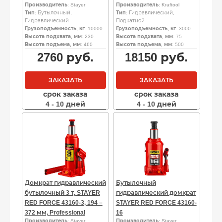
Производитель
: Stayer
Производитель
: Kraftool
Тип
: Бутылочный,
Тип
: Гидравлический,
Гидравлический
Подкатной
Грузоподъемность, кг
: 10000
Грузоподъемность, кг
: 3000
Высота подхвата, мм
: 230
Высота подхвата, мм
: 75
Высота подъема, мм
: 460
Высота подъема, мм
: 500
2760
руб.
18150
руб.
ЗАКАЗАТЬ
ЗАКАЗАТЬ
срок заказа
срок заказа
4 - 10 дней
4 - 10 дней
Домкрат гидравлический
Бутылочный
бутылочный 3 т, STAYER
гидравлический домкрат
RED FORCE 43160-3, 194 –
STAYER RED FORCE 43160-
372 мм, Professional
16
Производитель
: Stayer
Производитель
: Stayer