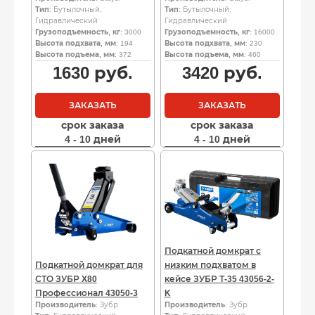
Тип
: Бутылочный,
Тип
: Бутылочный,
Гидравлический
Гидравлический
Грузоподъемность, кг
: 3000
Грузоподъемность, кг
: 16000
Высота подхвата, мм
: 194
Высота подхвата, мм
: 230
Высота подъема, мм
: 372
Высота подъема, мм
: 460
1630
руб.
3420
руб.
ЗАКАЗАТЬ
ЗАКАЗАТЬ
срок заказа
срок заказа
4 - 10 дней
4 - 10 дней
Подкатной домкрат с
Подкатной домкрат для
низким подхватом в
СТО ЗУБР X80
кейсе ЗУБР Т-35 43056-2-
Профессионал 43050-3
K
Производитель
: Зубр
Производитель
: Зубр