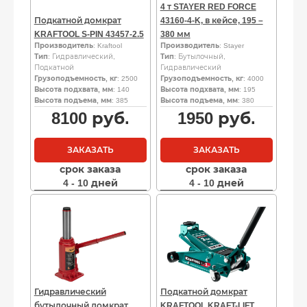
4 т STAYER RED FORCE
Подкатной домкрат
43160-4-K, в кейсе, 195 –
KRAFTOOL S-PIN 43457-2.5
380 мм
Производитель
: Kraftool
Производитель
: Stayer
Тип
: Гидравлический,
Тип
: Бутылочный,
Подкатной
Гидравлический
Грузоподъемность, кг
: 2500
Грузоподъемность, кг
: 4000
Высота подхвата, мм
: 140
Высота подхвата, мм
: 195
Высота подъема, мм
: 385
Высота подъема, мм
: 380
8100
руб.
1950
руб.
ЗАКАЗАТЬ
ЗАКАЗАТЬ
срок заказа
срок заказа
4 - 10 дней
4 - 10 дней
Гидравлический
Подкатной домкрат
бутылочный домкрат
KRAFTOOL KRAFT-LIFT