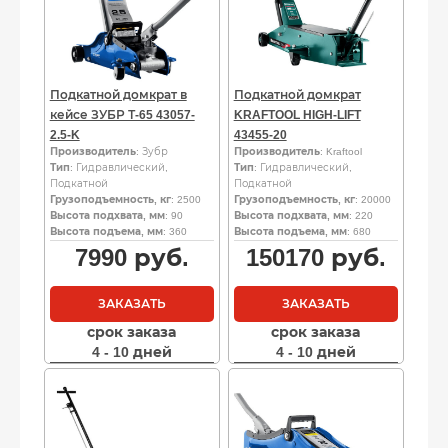
Подкатной домкрат в
Подкатной домкрат
кейсе ЗУБР Т-65 43057-
KRAFTOOL HIGH-LIFT
2.5-K
43455-20
Производитель
: Зубр
Производитель
: Kraftool
Тип
: Гидравлический,
Тип
: Гидравлический,
Подкатной
Подкатной
Грузоподъемность, кг
: 2500
Грузоподъемность, кг
: 20000
Высота подхвата, мм
: 90
Высота подхвата, мм
: 220
Высота подъема, мм
: 360
Высота подъема, мм
: 680
7990
руб.
150170
руб.
ЗАКАЗАТЬ
ЗАКАЗАТЬ
срок заказа
срок заказа
4 - 10 дней
4 - 10 дней