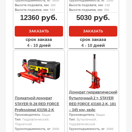
Грузоподъемность, кг
: 3000
Грузоподъемность, кг
: 2000
Высота подхвата, мм
: 192
Высота подхвата, мм
: 130
Высота подъема, мм
: 533
Высота подъема, мм
: 350
12360
руб.
5030
руб.
ЗАКАЗАТЬ
ЗАКАЗАТЬ
срок заказа
срок заказа
4 - 10 дней
4 - 10 дней
Домкрат гидравлический
Подкатной домкрат
бутылочный 2 т, STAYER
STAYER R-28 RED FORCE
RED FORCE 43160-2-K, 181
Professional 43156-2-K
– 345 мм, кейс
Производитель
: Stayer
Производитель
: Stayer
Тип
: Гидравлический,
Тип
: Бутылочный,
Подкатной
Гидравлический
Грузоподъемность, кг
: 2000
Грузоподъемность, кг
: 2000