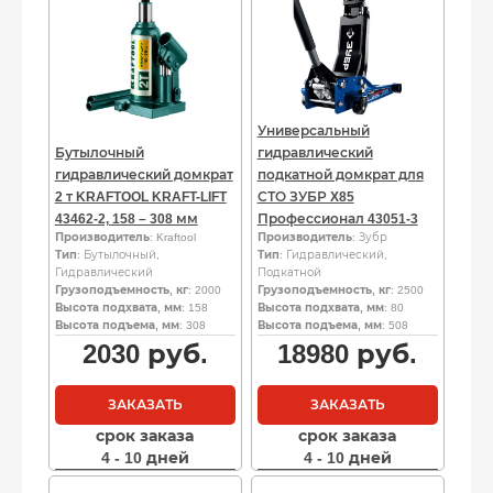
Универсальный
Бутылочный
гидравлический
гидравлический домкрат
подкатной домкрат для
2 т KRAFTOOL KRAFT-LIFT
СТО ЗУБР X85
43462-2, 158 – 308 мм
Профессионал 43051-3
Производитель
: Kraftool
Производитель
: Зубр
Тип
: Бутылочный,
Тип
: Гидравлический,
Гидравлический
Подкатной
Грузоподъемность, кг
: 2000
Грузоподъемность, кг
: 2500
Высота подхвата, мм
: 158
Высота подхвата, мм
: 80
Высота подъема, мм
: 308
Высота подъема, мм
: 508
2030
руб.
18980
руб.
ЗАКАЗАТЬ
ЗАКАЗАТЬ
срок заказа
срок заказа
4 - 10 дней
4 - 10 дней