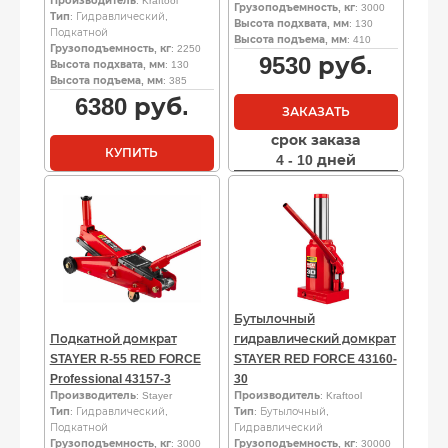
Производитель
: Kraftool
Грузоподъемность, кг
: 3000
Тип
: Гидравлический,
Высота подхвата, мм
: 130
Подкатной
Высота подъема, мм
: 410
Грузоподъемность, кг
: 2250
9530
руб.
Высота подхвата, мм
: 130
Высота подъема, мм
: 385
6380
руб.
ЗАКАЗАТЬ
срок заказа
КУПИТЬ
4 - 10 дней
Бутылочный
Подкатной домкрат
гидравлический домкрат
STAYER R-55 RED FORCE
STAYER RED FORCE 43160-
Professional 43157-3
30
Производитель
: Stayer
Производитель
: Kraftool
Тип
: Гидравлический,
Тип
: Бутылочный,
Подкатной
Гидравлический
Грузоподъемность, кг
: 3000
Грузоподъемность, кг
: 30000