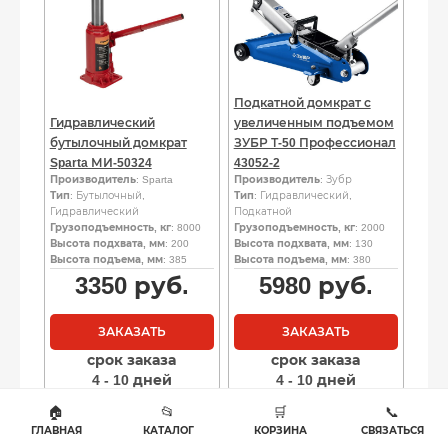
Подкатной домкрат с
Гидравлический
увеличенным подъемом
бутылочный домкрат
ЗУБР Т-50 Профессионал
Sparta МИ-50324
43052-2
Производитель
: Sparta
Производитель
: Зубр
Тип
: Бутылочный,
Тип
: Гидравлический,
Гидравлический
Подкатной
Грузоподъемность, кг
: 8000
Грузоподъемность, кг
: 2000
Высота подхвата, мм
: 200
Высота подхвата, мм
: 130
Высота подъема, мм
: 385
Высота подъема, мм
: 380
3350
руб.
5980
руб.
ЗАКАЗАТЬ
ЗАКАЗАТЬ
срок заказа
срок заказа
4 - 10 дней
4 - 10 дней
🏠
📂
🛒
📞
ГЛАВНАЯ
КАТАЛОГ
КОРЗИНА
СВЯЗАТЬСЯ