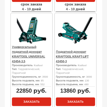
срок заказа
срок заказа
4 - 10 дней
4 - 10 дней
Универсальный
подкатной домкрат
Подкатной домкрат
KRAFTOOL UNIVERSAL
KRAFTOOL KRAFT-LIFT
43454-3.5
43450-3
Производитель
: Kraftool
Производитель
: Kraftool
Тип
: Гидравлический,
Тип
: Гидравлический,
Подкатной
Подкатной
Грузоподъемность, кг
: 3500
Грузоподъемность, кг
: 3000
Высота подхвата, мм
: 95
Высота подхвата, мм
: 130
Высота подъема, мм
: 552
Высота подъема, мм
: 480
22850
руб.
13860
руб.
ЗАКАЗАТЬ
ЗАКАЗАТЬ