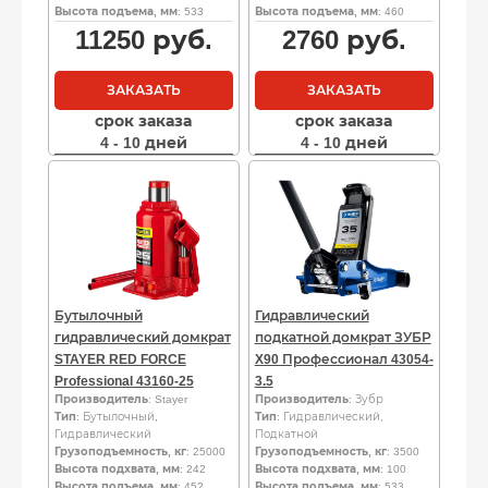
Высота подъема, мм
: 533
Высота подъема, мм
: 460
11250
руб.
2760
руб.
ЗАКАЗАТЬ
ЗАКАЗАТЬ
срок заказа
срок заказа
4 - 10 дней
4 - 10 дней
Бутылочный
Гидравлический
гидравлический домкрат
подкатной домкрат ЗУБР
STAYER RED FORCE
X90 Профессионал 43054-
Professional 43160-25
3.5
Производитель
: Stayer
Производитель
: Зубр
Тип
: Бутылочный,
Тип
: Гидравлический,
Гидравлический
Подкатной
Грузоподъемность, кг
: 25000
Грузоподъемность, кг
: 3500
Высота подхвата, мм
: 242
Высота подхвата, мм
: 100
Высота подъема, мм
: 452
Высота подъема, мм
: 533