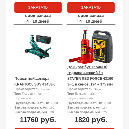
ЗАКАЗАТЬ
ЗАКАЗАТЬ
срок заказа
срок заказа
4 - 10 дней
4 - 10 дней
Домкрат бутылочный
гидравлический 3 т
Подкатной домкрат
STAYER RED FORCE 43160-
KRAFTOOL SUV 43458-3
3-K, в кейсе, 194 – 375 мм
Производитель
: Kraftool
Производитель
: Stayer
Тип
: Гидравлический,
Тип
: Бутылочный,
Подкатной
Гидравлический
Грузоподъемность, кг
: 3000
Грузоподъемность, кг
: 3000
Высота подхвата, мм
: 190
Высота подхвата, мм
: 194
Высота подъема, мм
: 530
Высота подъема, мм
: 375
11760
руб.
1820
руб.