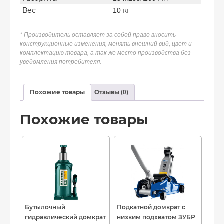
Вес
10 кг
* Производитель оставляет за собой право вносить
конструкционные изменения, менять внешний вид, цвет и
комплектацию товара, а так же место производства без
уведомления потребителя.
Похожие товары
Отзывы (0)
Похожие товары
Бутылочный
Подкатной домкрат с
гидравлический домкрат
низким подхватом ЗУБР