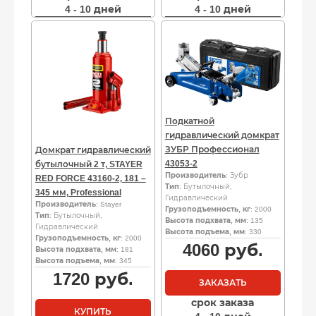
4 - 10 дней
4 - 10 дней
Подкатной
гидравлический домкрат
ЗУБР Профессионал
Домкрат гидравлический
43053-2
бутылочный 2 т, STAYER
Производитель
: Зубр
RED FORCE 43160-2, 181 –
Тип
: Бутылочный,
345 мм, Professional
Гидравлический
Производитель
: Stayer
Грузоподъемность, кг
: 2000
Тип
: Бутылочный,
Высота подхвата, мм
: 135
Гидравлический
Высота подъема, мм
: 330
Грузоподъемность, кг
: 2000
4060
руб.
Высота подхвата, мм
: 181
Высота подъема, мм
: 345
1720
руб.
ЗАКАЗАТЬ
срок заказа
КУПИТЬ