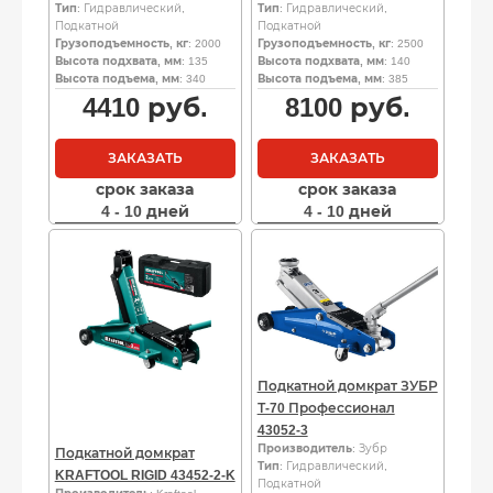
Тип
: Гидравлический,
Тип
: Гидравлический,
Подкатной
Подкатной
Грузоподъемность, кг
: 2000
Грузоподъемность, кг
: 2500
Высота подхвата, мм
: 135
Высота подхвата, мм
: 140
Высота подъема, мм
: 340
Высота подъема, мм
: 385
4410
руб.
8100
руб.
ЗАКАЗАТЬ
ЗАКАЗАТЬ
срок заказа
срок заказа
4 - 10 дней
4 - 10 дней
Подкатной домкрат ЗУБР
Т-70 Профессионал
43052-3
Производитель
: Зубр
Подкатной домкрат
Тип
: Гидравлический,
KRAFTOOL RIGID 43452-2-K
Подкатной