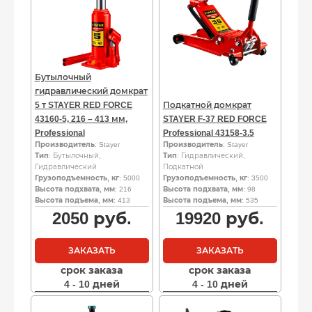
Бутылочный
гидравлический домкрат
5 т STAYER RED FORCE
Подкатной домкрат
43160-5, 216 – 413 мм,
STAYER F-37 RED FORCE
Professional
Professional 43158-3.5
Производитель
: Stayer
Производитель
: Stayer
Тип
: Бутылочный,
Тип
: Гидравлический,
Гидравлический
Подкатной
Грузоподъемность, кг
: 5000
Грузоподъемность, кг
: 3500
Высота подхвата, мм
: 216
Высота подхвата, мм
: 98
Высота подъема, мм
: 413
Высота подъема, мм
: 535
2050
руб.
19920
руб.
ЗАКАЗАТЬ
ЗАКАЗАТЬ
срок заказа
срок заказа
4 - 10 дней
4 - 10 дней