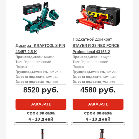
Подкатной домкрат
Домкрат KRAFTOOL S-PIN
STAYER R-28 RED FORCE
43457-2.5-K
Professional 43153-2
Производитель
: Kraftool
Производитель
: Stayer
Тип
: Гидравлический,
Тип
: Гидравлический,
Подкатной
Подкатной
Грузоподъемность, кг
: 2500
Грузоподъемность, кг
: 2000
Высота подхвата, мм
: 140
Высота подхвата, мм
: 130
Высота подъема, мм
: 385
Высота подъема, мм
: 350
8520
руб.
4580
руб.
ЗАКАЗАТЬ
ЗАКАЗАТЬ
срок заказа
срок заказа
4 - 10 дней
4 - 10 дней