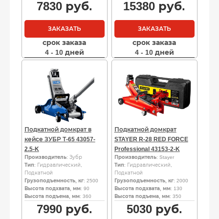
7830
руб.
15380
руб.
ЗАКАЗАТЬ
ЗАКАЗАТЬ
срок заказа
срок заказа
4 - 10 дней
4 - 10 дней
Подкатной домкрат в
Подкатной домкрат
кейсе ЗУБР Т-65 43057-
STAYER R-28 RED FORCE
2.5-K
Professional 43153-2-K
Производитель
: Зубр
Производитель
: Stayer
Тип
: Гидравлический,
Тип
: Гидравлический,
Подкатной
Подкатной
Грузоподъемность, кг
: 2500
Грузоподъемность, кг
: 2000
Высота подхвата, мм
: 90
Высота подхвата, мм
: 130
Высота подъема, мм
: 360
Высота подъема, мм
: 350
7990
руб.
5030
руб.