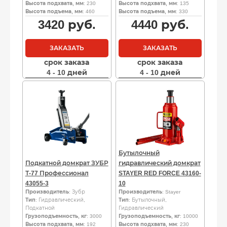
Высота подхвата, мм
: 230
Высота подхвата, мм
: 135
Высота подъема, мм
: 460
Высота подъема, мм
: 330
3420
руб.
4440
руб.
ЗАКАЗАТЬ
ЗАКАЗАТЬ
срок заказа
срок заказа
4 - 10 дней
4 - 10 дней
Бутылочный
Подкатной домкрат ЗУБР
гидравлический домкрат
Т-77 Профессионал
STAYER RED FORCE 43160-
43055-3
10
Производитель
: Зубр
Производитель
: Stayer
Тип
: Гидравлический,
Тип
: Бутылочный,
Подкатной
Гидравлический
Грузоподъемность, кг
: 3000
Грузоподъемность, кг
: 10000
Высота подхвата, мм
: 192
Высота подхвата, мм
: 230