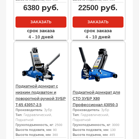
6380
руб.
22500
руб.
ЗАКАЗАТЬ
ЗАКАЗАТЬ
срок заказа
срок заказа
4 - 10 дней
4 - 10 дней
Подкатной домкрат с
низким подхватом и
Подкатной домкрат для
поворотной ручкой ЗУБР
СТО ЗУБР X80
Т-65 43057-2.5
Профессионал 43050-3
Производитель
: Зубр
Производитель
: Зубр
Тип
: Гидравлический,
Тип
: Гидравлический,
Подкатной
Подкатной
Грузоподъемность, кг
: 2500
Грузоподъемность, кг
: 3000
Высота подхвата, мм
: 90
Высота подхвата, мм
: 130
Высота подъема, мм
: 360
Высота подъема, мм
: 465