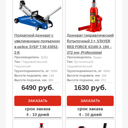
Подкатной домкрат с
Домкрат гидравлический
увеличенным подъемом
бутылочный 3 т, STAYER
в кейсе ЗУБР Т-50 43052-
RED FORCE 43160-3, 194 –
2-K
372 мм, Professional
Производитель
: Зубр
Производитель
: Stayer
Тип
: Гидравлический,
Тип
: Бутылочный,
Подкатной
Гидравлический
Грузоподъемность, кг
: 2000
Грузоподъемность, кг
: 3000
Высота подхвата, мм
: 130
Высота подхвата, мм
: 194
Высота подъема, мм
: 380
Высота подъема, мм
: 372
6490
руб.
1630
руб.
ЗАКАЗАТЬ
ЗАКАЗАТЬ
срок заказа
срок заказа
4 - 10 дней
4 - 10 дней