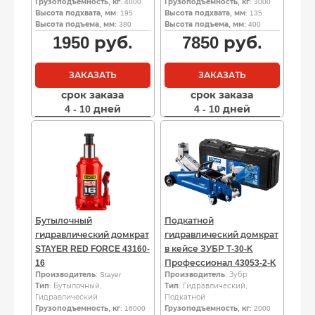
Грузоподъемность, кг
: 4000
Грузоподъемность, кг
: 3000
Высота подхвата, мм
: 195
Высота подхвата, мм
: 135
Высота подъема, мм
: 380
Высота подъема, мм
: 400
1950
руб.
7850
руб.
ЗАКАЗАТЬ
ЗАКАЗАТЬ
срок заказа
срок заказа
4 - 10 дней
4 - 10 дней
Бутылочный
Подкатной
гидравлический домкрат
гидравлический домкрат
STAYER RED FORCE 43160-
в кейсе ЗУБР Т-30-K
16
Профессионал 43053-2-K
Производитель
: Stayer
Производитель
: Зубр
Тип
: Бутылочный,
Тип
: Гидравлический,
Гидравлический
Подкатной
Грузоподъемность, кг
: 16000
Грузоподъемность, кг
: 2000