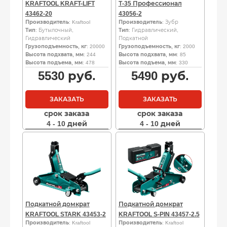
KRAFTOOL KRAFT-LIFT
Т-35 Профессионал
43462-20
43056-2
Производитель
: Kraftool
Производитель
: Зубр
Тип
: Бутылочный,
Тип
: Гидравлический,
Гидравлический
Подкатной
Грузоподъемность, кг
: 20000
Грузоподъемность, кг
: 2000
Высота подхвата, мм
: 244
Высота подхвата, мм
: 85
Высота подъема, мм
: 478
Высота подъема, мм
: 330
5530
руб.
5490
руб.
ЗАКАЗАТЬ
ЗАКАЗАТЬ
срок заказа
срок заказа
4 - 10 дней
4 - 10 дней
Подкатной домкрат
Подкатной домкрат
KRAFTOOL STARK 43453-2
KRAFTOOL S-PIN 43457-2.5
Производитель
: Kraftool
Производитель
: Kraftool