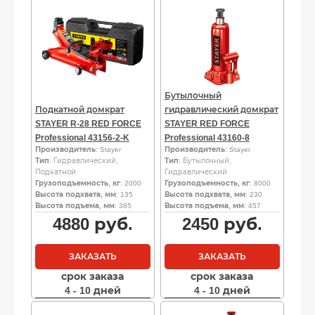
Бутылочный
Подкатной домкрат
гидравлический домкрат
STAYER R-28 RED FORCE
STAYER RED FORCE
Professional 43156-2-K
Professional 43160-8
Производитель
: Stayer
Производитель
: Stayer
Тип
: Гидравлический,
Тип
: Бутылочный,
Подкатной
Гидравлический
Грузоподъемность, кг
: 2000
Грузоподъемность, кг
: 8000
Высота подхвата, мм
: 135
Высота подхвата, мм
: 230
Высота подъема, мм
: 385
Высота подъема, мм
: 457
4880
руб.
2450
руб.
ЗАКАЗАТЬ
ЗАКАЗАТЬ
срок заказа
срок заказа
4 - 10 дней
4 - 10 дней