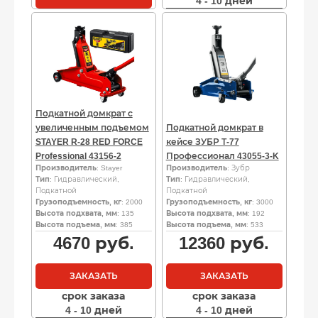
4 - 10 дней
Подкатной домкрат с
увеличенным подъемом
Подкатной домкрат в
STAYER R-28 RED FORCE
кейсе ЗУБР Т-77
Professional 43156-2
Профессионал 43055-3-K
Производитель
: Stayer
Производитель
: Зубр
Тип
: Гидравлический,
Тип
: Гидравлический,
Подкатной
Подкатной
Грузоподъемность, кг
: 2000
Грузоподъемность, кг
: 3000
Высота подхвата, мм
: 135
Высота подхвата, мм
: 192
Высота подъема, мм
: 385
Высота подъема, мм
: 533
4670
руб.
12360
руб.
ЗАКАЗАТЬ
ЗАКАЗАТЬ
срок заказа
срок заказа
4 - 10 дней
4 - 10 дней