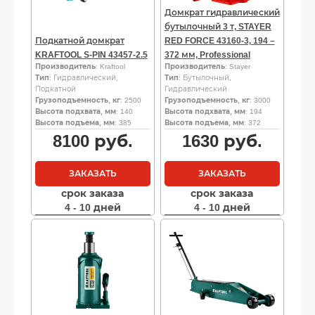
Домкрат гидравлический
бутылочный 3 т, STAYER
Подкатной домкрат
RED FORCE 43160-3, 194 –
KRAFTOOL S-PIN 43457-2.5
372 мм, Professional
Производитель
: Kraftool
Производитель
: Stayer
Тип
: Гидравлический,
Тип
: Бутылочный,
Подкатной
Гидравлический
Грузоподъемность, кг
: 2500
Грузоподъемность, кг
: 3000
Высота подхвата, мм
: 140
Высота подхвата, мм
: 194
Высота подъема, мм
: 385
Высота подъема, мм
: 372
8100
руб.
1630
руб.
ЗАКАЗАТЬ
ЗАКАЗАТЬ
срок заказа
срок заказа
4 - 10 дней
4 - 10 дней