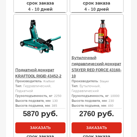
срок заказа
срок заказа
4 - 10 дней
4 - 10 дней
Бутылочный
гидравлический домкрат
Подкатной домкрат
STAYER RED FORCE 43160-
KRAFTOOL RIGID 43452-2
10
Производитель
: Kraftool
Производитель
: Stayer
Тип
: Гидравлический,
Тип
: Бутылочный,
Подкатной
Гидравлический
Грузоподъемность, кг
: 2250
Грузоподъемность, кг
: 10000
Высота подхвата, мм
: 130
Высота подхвата, мм
: 230
Высота подъема, мм
: 385
Высота подъема, мм
: 460
5870
руб.
2760
руб.
ЗАКАЗАТЬ
ЗАКАЗАТЬ
срок заказа
срок заказа