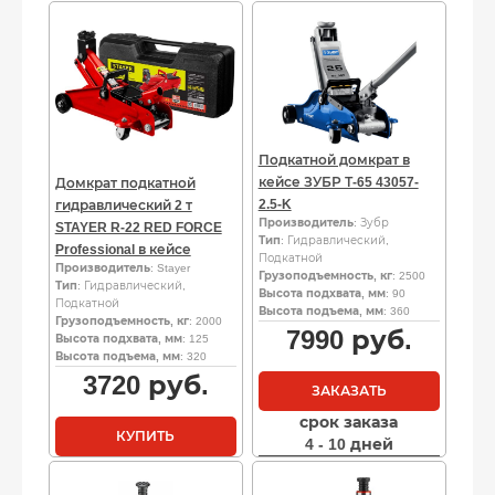
Подкатной домкрат в
кейсе ЗУБР Т-65 43057-
Домкрат подкатной
2.5-K
гидравлический 2 т
Производитель
: Зубр
STAYER R-22 RED FORCE
Тип
: Гидравлический,
Professional в кейсе
Подкатной
Производитель
: Stayer
Грузоподъемность, кг
: 2500
Тип
: Гидравлический,
Высота подхвата, мм
: 90
Подкатной
Высота подъема, мм
: 360
Грузоподъемность, кг
: 2000
7990
руб.
Высота подхвата, мм
: 125
Высота подъема, мм
: 320
3720
руб.
ЗАКАЗАТЬ
срок заказа
КУПИТЬ
4 - 10 дней