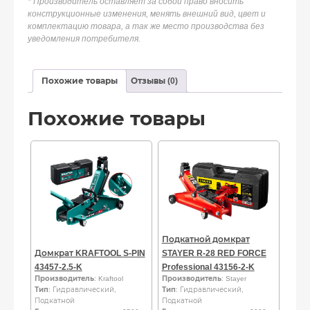
* Производитель оставляет за собой право вносить
конструкционные изменения, менять внешний вид, цвет и
комплектацию товара, а так же место производства без
уведомления потребителя.
Похожие товары
Отзывы (0)
Похожие товары
Подкатной домкрат
Домкрат KRAFTOOL S-PIN
STAYER R-28 RED FORCE
43457-2.5-K
Professional 43156-2-K
Производитель
: Kraftool
Производитель
: Stayer
Тип
: Гидравлический,
Тип
: Гидравлический,
Подкатной
Подкатной