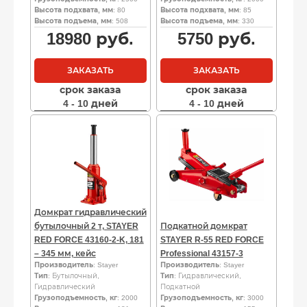
Высота подхвата, мм
: 80
Высота подхвата, мм
: 85
Высота подъема, мм
: 508
Высота подъема, мм
: 330
18980
руб.
5750
руб.
ЗАКАЗАТЬ
ЗАКАЗАТЬ
срок заказа
срок заказа
4 - 10 дней
4 - 10 дней
Домкрат гидравлический
бутылочный 2 т, STAYER
Подкатной домкрат
RED FORCE 43160-2-K, 181
STAYER R-55 RED FORCE
– 345 мм, кейс
Professional 43157-3
Производитель
: Stayer
Производитель
: Stayer
Тип
: Бутылочный,
Тип
: Гидравлический,
Гидравлический
Подкатной
Грузоподъемность, кг
: 2000
Грузоподъемность, кг
: 3000