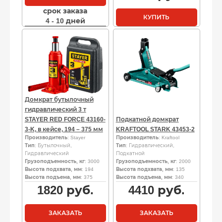
срок заказа
КУПИТЬ
4 - 10 дней
Домкрат бутылочный
гидравлический 3 т
STAYER RED FORCE 43160-
Подкатной домкрат
3-K, в кейсе, 194 – 375 мм
KRAFTOOL STARK 43453-2
Производитель
: Stayer
Производитель
: Kraftool
Тип
: Бутылочный,
Тип
: Гидравлический,
Гидравлический
Подкатной
Грузоподъемность, кг
: 3000
Грузоподъемность, кг
: 2000
Высота подхвата, мм
: 194
Высота подхвата, мм
: 135
Высота подъема, мм
: 375
Высота подъема, мм
: 340
1820
руб.
4410
руб.
ЗАКАЗАТЬ
ЗАКАЗАТЬ