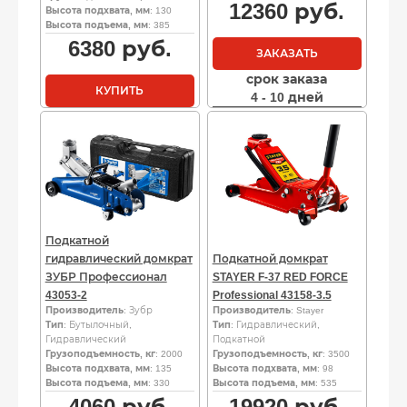
12360
руб.
Высота подхвата, мм
: 130
Высота подъема, мм
: 385
6380
руб.
ЗАКАЗАТЬ
срок заказа
КУПИТЬ
4 - 10 дней
Подкатной
гидравлический домкрат
Подкатной домкрат
ЗУБР Профессионал
STAYER F-37 RED FORCE
43053-2
Professional 43158-3.5
Производитель
: Зубр
Производитель
: Stayer
Тип
: Бутылочный,
Тип
: Гидравлический,
Гидравлический
Подкатной
Грузоподъемность, кг
: 2000
Грузоподъемность, кг
: 3500
Высота подхвата, мм
: 135
Высота подхвата, мм
: 98
Высота подъема, мм
: 330
Высота подъема, мм
: 535
4060
руб.
19920
руб.