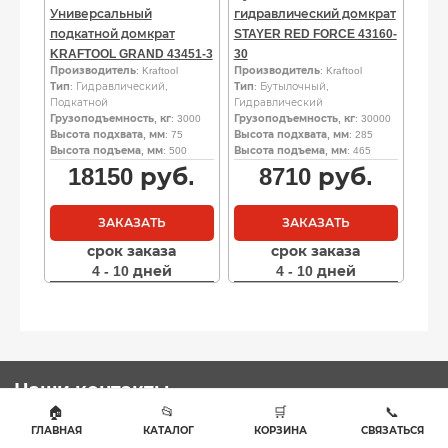
Универсальный
гидравлический домкрат
подкатной домкрат
STAYER RED FORCE 43160-
KRAFTOOL GRAND 43451-3
30
Производитель
: Kraftool
Производитель
: Kraftool
Тип
: Гидравлический,
Тип
: Бутылочный,
Подкатной
Гидравлический
Грузоподъемность, кг
: 3000
Грузоподъемность, кг
: 30000
Высота подхвата, мм
: 75
Высота подхвата, мм
: 285
Высота подъема, мм
: 500
Высота подъема, мм
: 465
18150
руб.
8710
руб.
ЗАКАЗАТЬ
ЗАКАЗАТЬ
срок заказа
срок заказа
4 - 10 дней
4 - 10 дней
Наши контакты
🏠
📂
🛒
📞
ГЛАВНАЯ
КАТАЛОГ
КОРЗИНА
СВЯЗАТЬСЯ