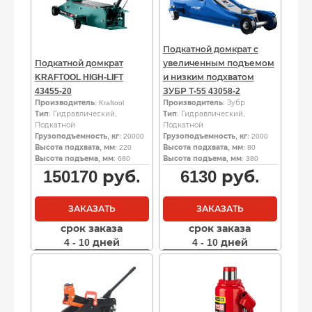
Подкатной домкрат с
Подкатной домкрат
увеличенным подъемом
KRAFTOOL HIGH-LIFT
и низким подхватом
43455-20
ЗУБР Т-55 43058-2
Производитель
: Kraftool
Производитель
: Зубр
Тип
: Гидравлический,
Тип
: Гидравлический,
Подкатной
Подкатной
Грузоподъемность, кг
: 20000
Грузоподъемность, кг
: 2000
Высота подхвата, мм
: 220
Высота подхвата, мм
: 80
Высота подъема, мм
: 680
Высота подъема, мм
: 380
150170
руб.
6130
руб.
ЗАКАЗАТЬ
ЗАКАЗАТЬ
срок заказа
срок заказа
4 - 10 дней
4 - 10 дней