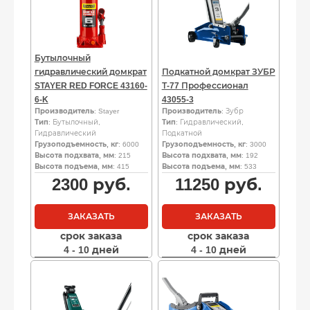
Бутылочный
гидравлический домкрат
Подкатной домкрат ЗУБР
STAYER RED FORCE 43160-
Т-77 Профессионал
6-K
43055-3
Производитель
: Stayer
Производитель
: Зубр
Тип
: Бутылочный,
Тип
: Гидравлический,
Гидравлический
Подкатной
Грузоподъемность, кг
: 6000
Грузоподъемность, кг
: 3000
Высота подхвата, мм
: 215
Высота подхвата, мм
: 192
Высота подъема, мм
: 415
Высота подъема, мм
: 533
2300
руб.
11250
руб.
ЗАКАЗАТЬ
ЗАКАЗАТЬ
срок заказа
срок заказа
4 - 10 дней
4 - 10 дней