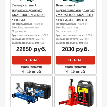
Универсальный
Бутылочный
подкатной домкрат
гидравлический домкрат
KRAFTOOL UNIVERSAL
2 т KRAFTOOL KRAFT-LIFT
43454-3.5
43462-2, 158 – 308 мм
Производитель
: Kraftool
Производитель
: Kraftool
Тип
: Гидравлический,
Тип
: Бутылочный,
Подкатной
Гидравлический
Грузоподъемность, кг
: 3500
Грузоподъемность, кг
: 2000
Высота подхвата, мм
: 95
Высота подхвата, мм
: 158
Высота подъема, мм
: 552
Высота подъема, мм
: 308
22850
руб.
2030
руб.
ЗАКАЗАТЬ
ЗАКАЗАТЬ
срок заказа
срок заказа
4 - 10 дней
4 - 10 дней