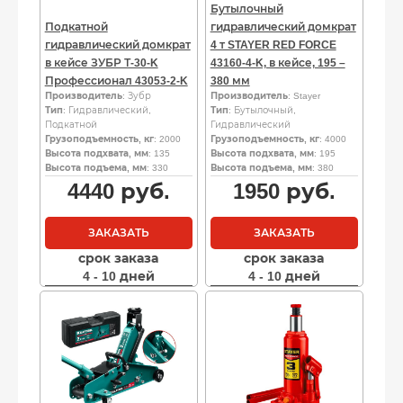
Бутылочный
Подкатной
гидравлический домкрат
гидравлический домкрат
4 т STAYER RED FORCE
в кейсе ЗУБР Т-30-K
43160-4-K, в кейсе, 195 –
Профессионал 43053-2-K
380 мм
Производитель
: Зубр
Производитель
: Stayer
Тип
: Гидравлический,
Тип
: Бутылочный,
Подкатной
Гидравлический
Грузоподъемность, кг
: 2000
Грузоподъемность, кг
: 4000
Высота подхвата, мм
: 135
Высота подхвата, мм
: 195
Высота подъема, мм
: 330
Высота подъема, мм
: 380
4440
руб.
1950
руб.
ЗАКАЗАТЬ
ЗАКАЗАТЬ
срок заказа
срок заказа
4 - 10 дней
4 - 10 дней