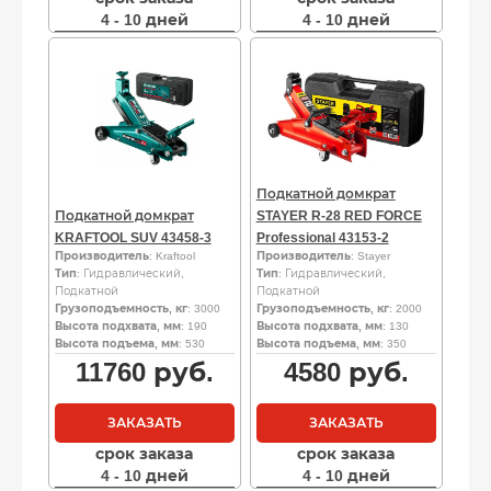
4 - 10 дней
4 - 10 дней
Подкатной домкрат
Подкатной домкрат
STAYER R-28 RED FORCE
KRAFTOOL SUV 43458-3
Professional 43153-2
Производитель
: Kraftool
Производитель
: Stayer
Тип
: Гидравлический,
Тип
: Гидравлический,
Подкатной
Подкатной
Грузоподъемность, кг
: 3000
Грузоподъемность, кг
: 2000
Высота подхвата, мм
: 190
Высота подхвата, мм
: 130
Высота подъема, мм
: 530
Высота подъема, мм
: 350
11760
руб.
4580
руб.
ЗАКАЗАТЬ
ЗАКАЗАТЬ
срок заказа
срок заказа
4 - 10 дней
4 - 10 дней