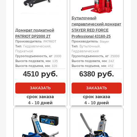
Бутылочный
гидравлический домкрат
Домкрат подкатной
STAYER RED FORCE
PATRIOT DP2000 2T
Professional 43160-25
Производитель
: PATRIOT
Производитель
: Stayer
Тип
: Гидравлический,
Тип
: Бутылочный,
Подкатной
Гидравлический
Грузоподъемность, кг
: 2000
Грузоподъемность, кг
: 25000
Высота подхвата, мм
: 135
Высота подхвата, мм
: 242
Высота подъема, мм
: 320
Высота подъема, мм
: 452
4510
руб.
6380
руб.
ЗАКАЗАТЬ
ЗАКАЗАТЬ
срок заказа
срок заказа
4 - 10 дней
4 - 10 дней