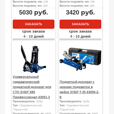
Высота подхвата, мм
: 130
Высота подхвата, мм
: 230
Высота подъема, мм
: 350
Высота подъема, мм
: 460
5030
руб.
3420
руб.
ЗАКАЗАТЬ
ЗАКАЗАТЬ
срок заказа
срок заказа
4 - 10 дней
4 - 10 дней
Универсальный
гидравлический
Подкатной домкрат с
подкатной домкрат для
низким подхватом в
СТО ЗУБР X85
кейсе ЗУБР Т-35 43056-2-
Профессионал 43051-3
K
Производитель
: Зубр
Производитель
: Зубр
Тип
: Гидравлический,
Тип
: Гидравлический,
Подкатной
Подкатной
Грузоподъемность, кг
: 2500
Грузоподъемность, кг
: 2000