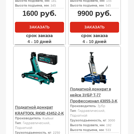
Высота подхвата, мм
: 181
Высота подхвата, мм
: 155
Высота подъема, мм
: 345
Высота подъема, мм
: 545
1600
руб.
9900
руб.
ЗАКАЗАТЬ
ЗАКАЗАТЬ
срок заказа
срок заказа
4 - 10 дней
4 - 10 дней
Подкатной домкрат в
кейсе ЗУБР Т-77
Профессионал 43055-3-K
Производитель
: Зубр
Подкатной домкрат
Тип
: Гидравлический,
KRAFTOOL RIGID 43452-2-K
Подкатной
Производитель
: Kraftool
Грузоподъемность, кг
: 3000
Тип
: Гидравлический,
Высота подхвата, мм
: 192
Подкатной
Высота подъема, мм
: 533
Грузоподъемность, кг
: 2250