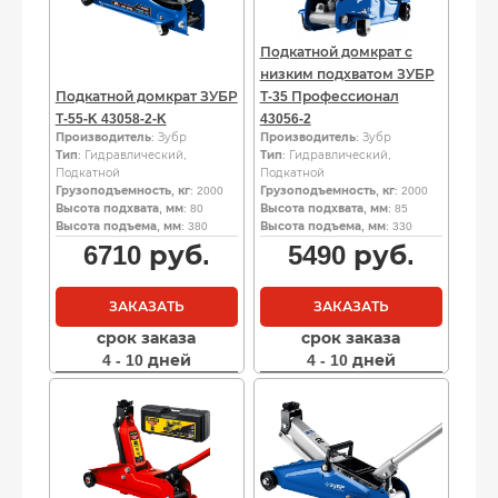
Подкатной домкрат с
низким подхватом ЗУБР
Подкатной домкрат ЗУБР
Т-35 Профессионал
Т-55-K 43058-2-K
43056-2
Производитель
: Зубр
Производитель
: Зубр
Тип
: Гидравлический,
Тип
: Гидравлический,
Подкатной
Подкатной
Грузоподъемность, кг
: 2000
Грузоподъемность, кг
: 2000
Высота подхвата, мм
: 80
Высота подхвата, мм
: 85
Высота подъема, мм
: 380
Высота подъема, мм
: 330
6710
руб.
5490
руб.
ЗАКАЗАТЬ
ЗАКАЗАТЬ
срок заказа
срок заказа
4 - 10 дней
4 - 10 дней