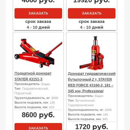
ЗАКАЗАТЬ
ЗАКАЗАТЬ
срок заказа
срок заказа
4 - 10 дней
4 - 10 дней
Подкатной домкрат
Домкрат гидравлический
STAYER 43151-3
бутылочный 2 т, STAYER
Производитель
: Stayer
RED FORCE 43160-2, 181 –
Тип
: Гидравлический,
345 мм, Professional
Подкатной
Производитель
: Stayer
Грузоподъемность, кг
: 3000
Тип
: Бутылочный,
Высота подхвата, мм
: 135
Гидравлический
Высота подъема, мм
: 410
Грузоподъемность, кг
: 2000
8600
руб.
Высота подхвата, мм
: 181
Высота подъема, мм
: 345
1720
руб.
ЗАКАЗАТЬ