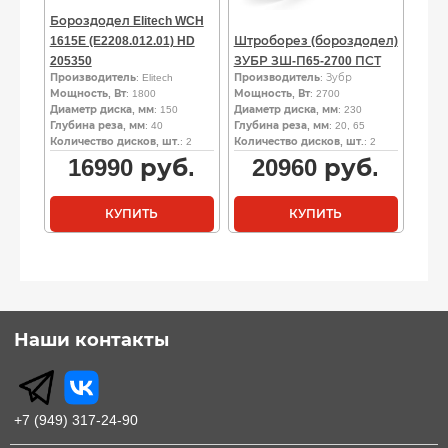
Бороздодел Elitech WCH
1615E (E2208.012.01) HD
Штроборез (бороздодел)
205350
ЗУБР ЗШ-П65-2700 ПСТ
Производитель
: Elitech
Производитель
: Зубр
Мощность, Вт
: 1800
Мощность, Вт
: 2700
Диаметр диска, мм
: 150
Диаметр диска, мм
: 230
Глубина реза, мм
: 40
Глубина реза, мм
: 20, 65
Количество дисков, шт.
: 2
Количество дисков, шт.
: 2
16990
руб.
20960
руб.
КУПИТЬ
КУПИТЬ
Наши контакты
+7 (949) 317-24-90