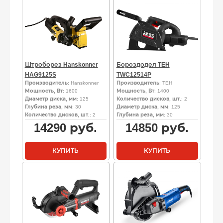
Штроборез Hanskonner
Бороздодел TEH
HAG9125S
TWC12514P
Производитель
: Hanskonner
Производитель
: TEH
Мощность, Вт
: 1600
Мощность, Вт
: 1400
Диаметр диска, мм
: 125
Количество дисков, шт.
: 2
Глубина реза, мм
: 30
Диаметр диска, мм
: 125
Количество дисков, шт.
: 2
Глубина реза, мм
: 30
14290
руб.
14850
руб.
КУПИТЬ
КУПИТЬ