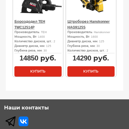
Бороздодел TEH
Штроборез Hanskonner
TWC12514P
HAG9125S
Производитель
: TEH
Производитель
: Hanskonner
Мощность, Вт
: 1400
Мощность, Вт
: 1600
Количество дисков, шт.
: 2
Диаметр диска, мм
: 125
Диаметр диска, мм
: 125
Глубина реза, мм
: 30
Глубина реза, мм
: 30
Количество дисков, шт.
: 2
14850
руб.
14290
руб.
КУПИТЬ
КУПИТЬ
Наши контакты