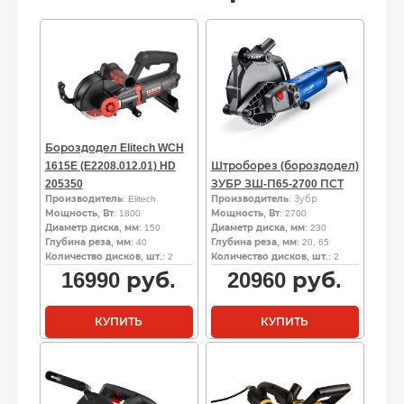
Бороздодел Elitech WCH
1615E (E2208.012.01) HD
Штроборез (бороздодел)
205350
ЗУБР ЗШ-П65-2700 ПСТ
Производитель
: Elitech
Производитель
: Зубр
Мощность, Вт
: 1800
Мощность, Вт
: 2700
Диаметр диска, мм
: 150
Диаметр диска, мм
: 230
Глубина реза, мм
: 40
Глубина реза, мм
: 20, 65
Количество дисков, шт.
: 2
Количество дисков, шт.
: 2
16990
руб.
20960
руб.
КУПИТЬ
КУПИТЬ