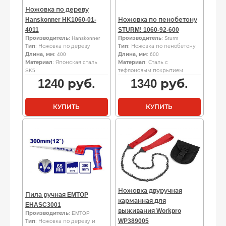
Ножовка по дереву
Hanskonner HK1060-01-
Ножовка по пенобетону
4011
STURM! 1060-92-600
Производитель
: Hanskonner
Производитель
: Sturm
Тип
: Ножовка по дереву
Тип
: Ножовка по пенобетону
Длина, мм
: 400
Длина, мм
: 600
Материал
: Японская сталь
Материал
: Сталь с
SK5
тефлоновым покрытием
1240
руб.
1340
руб.
КУПИТЬ
КУПИТЬ
Ножовка двуручная
Пила ручная EMTOP
карманная для
EHASC3001
выживания Workpro
Производитель
: EMTOP
WP389005
Тип
: Ножовка по дереву и