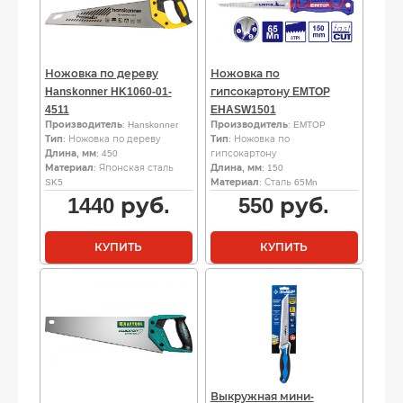
Ножовка по дереву
Ножовка по
Hanskonner HK1060-01-
гипсокартону EMTOP
4511
EHASW1501
Производитель
: Hanskonner
Производитель
: EMTOP
Тип
: Ножовка по дереву
Тип
: Ножовка по
Длина, мм
: 450
гипсокартону
Материал
: Японская сталь
Длина, мм
: 150
SK5
Материал
: Сталь 65Mn
1440
руб.
550
руб.
КУПИТЬ
КУПИТЬ
Выкружная мини-