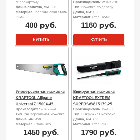
гипсокартону
Производитель
: WORKPRO
Длина полотна, мм
: 300
Тип
: Ножовка по дереву
Материал
: Марганцевая сталь
Длина, мм
: 102
65Mn
Материал
: Сталь 65Mn
400
руб.
1160
руб.
КУПИТЬ
КУПИТЬ
Универсальная ножовка
Выкружная ножовка
KRAFTOOL Alligator
KRAFTOOL EXTREM
Universal 7 15004-45
SUPERSAW 15179-25
Производитель
: Kraftool
Производитель
: Kraftool
Тип
: Универсальная ножовка
Тип
: Выкружная ножовка
Длина, мм
: 450
Длина, мм
: 250
Материал
: Сталь SK5
Материал
: Сталь SK5
1450
руб.
1790
руб.