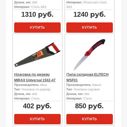
Длина, мм
: 450
Материал
: Японская сталь
Материал
: Сталь SK5
SK5
1310
руб.
1240
руб.
КУПИТЬ
КУПИТЬ
Ножовка по дереву
Пила складная ELITECH
MIRAX Universal 1502-47
WSF01
Производитель
: Mirax
Производитель
: Elitech
Тип
: Ножовка по дереву
Тип
: Ножовка садовая
Длина, мм
: 450
Длина, мм
: 360
Материал
: Сталь
Материал
: Сталь
402
руб.
850
руб.
КУПИТЬ
КУПИТЬ