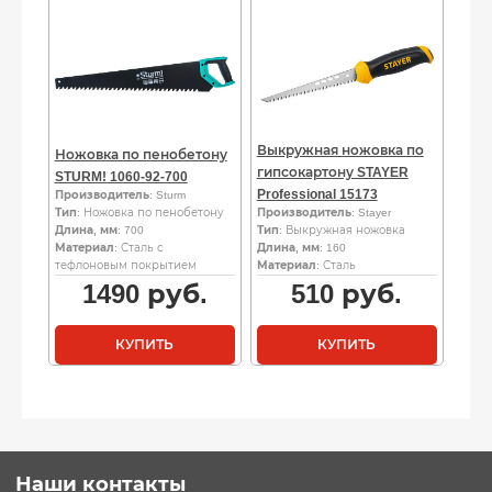
Выкружная ножовка по
Ножовка по пенобетону
гипсокартону STAYER
STURM! 1060-92-700
Professional 15173
Производитель
: Sturm
Тип
: Ножовка по пенобетону
Производитель
: Stayer
Длина, мм
: 700
Тип
: Выкружная ножовка
Материал
: Сталь с
Длина, мм
: 160
тефлоновым покрытием
Материал
: Сталь
1490
руб.
510
руб.
КУПИТЬ
КУПИТЬ
Наши контакты