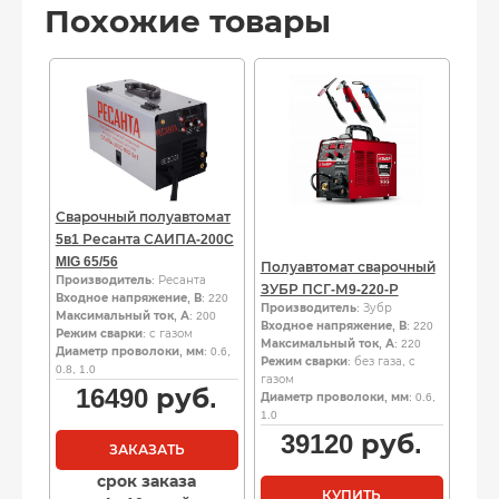
Похожие товары
Сварочный полуавтомат
5в1 Ресанта САИПА-200C
MIG 65/56
Полуавтомат сварочный
Производитель
: Ресанта
ЗУБР ПСГ-М9-220-Р
Входное напряжение, В
: 220
Производитель
: Зубр
Максимальный ток, А
: 200
Входное напряжение, В
: 220
Режим сварки
: с газом
Максимальный ток, А
: 220
Диаметр проволоки, мм
: 0.6,
Режим сварки
: без газа, с
0.8, 1.0
газом
16490
руб.
Диаметр проволоки, мм
: 0.6,
1.0
39120
руб.
ЗАКАЗАТЬ
срок заказа
КУПИТЬ