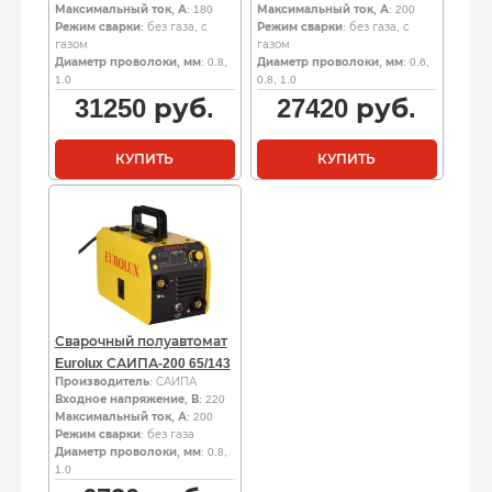
Максимальный ток, А
: 180
Максимальный ток, А
: 200
Режим сварки
: без газа, с
Режим сварки
: без газа, с
газом
газом
Диаметр проволоки, мм
: 0.8,
Диаметр проволоки, мм
: 0.6,
1.0
0.8, 1.0
31250
руб.
27420
руб.
КУПИТЬ
КУПИТЬ
Сварочный полуавтомат
Eurolux САИПА-200 65/143
Производитель
: САИПА
Входное напряжение, В
: 220
Максимальный ток, А
: 200
Режим сварки
: без газа
Диаметр проволоки, мм
: 0.8,
1.0