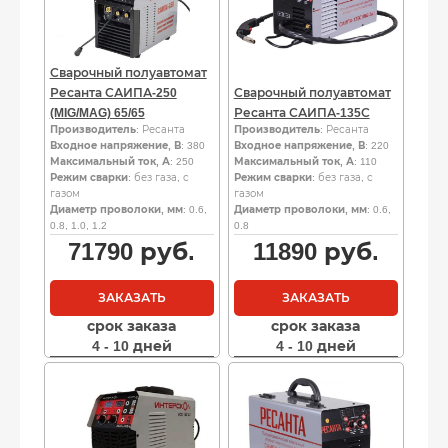
Сварочный полуавтомат
Ресанта САИПА-250
Сварочный полуавтомат
(MIG/MAG) 65/65
Ресанта САИПА-135С
Производитель
: Ресанта
Производитель
: Ресанта
Входное напряжение, В
: 380
Входное напряжение, В
: 220
Максимальный ток, А
: 250
Максимальный ток, А
: 110
Режим сварки
: без газа, с
Режим сварки
: без газа, с
газом
газом
Диаметр проволоки, мм
: 0.6,
Диаметр проволоки, мм
: 0.6,
0.8, 1.0, 1.2
0.8
71790
руб.
11890
руб.
ЗАКАЗАТЬ
ЗАКАЗАТЬ
срок заказа
срок заказа
4 - 10 дней
4 - 10 дней