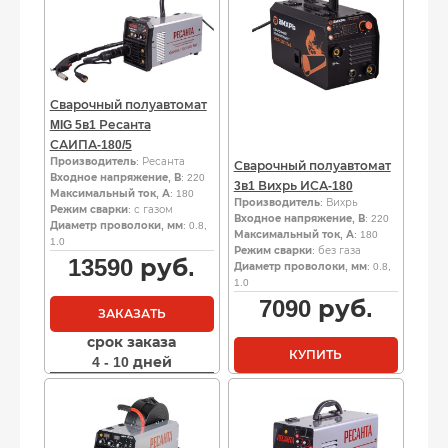
Сварочный полуавтомат
MIG 5в1 Ресанта
САИПА-180/5
Производитель
: Ресанта
Сварочный полуавтомат
Входное напряжение, В
: 220
3в1 Вихрь ИСА-180
Максимальный ток, А
: 180
Производитель
: Вихрь
Режим сварки
: с газом
Входное напряжение, В
: 220
Диаметр проволоки, мм
: 0.8,
Максимальный ток, А
: 180
1.0
Режим сварки
: без газа
13590
руб.
Диаметр проволоки, мм
: 0.8,
1.0
7090
руб.
ЗАКАЗАТЬ
срок заказа
КУПИТЬ
4 - 10 дней