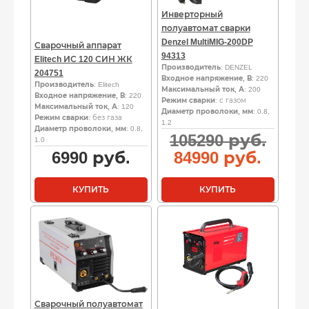
Инверторный
полуавтомат сварки
Denzel MultiMIG-200DP
Сварочный аппарат
94313
Elitech ИС 120 СИН ЖК
Производитель
: DENZEL
204751
Входное напряжение, В
: 220
Производитель
: Elitech
Максимальный ток, А
: 200
Входное напряжение, В
: 220
Режим сварки
: с газом
Максимальный ток, А
: 120
Диаметр проволоки, мм
: 0.8,
Режим сварки
: без газа
1.2
Диаметр проволоки, мм
: 0.8,
Пер
105290
руб.
1.0
цен
Теку
6990
руб.
84990
руб.
сост
цена
1052
84990
КУПИТЬ
КУПИТЬ
руб..
руб..
Сварочный полуавтомат