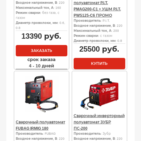
полуавтомат P.I.T.
Входное напряжение, В
: 220
Максимальный ток, А
: 160
PMAG200-C1 + УШМ P.I.T.
Режим сварки
: без газа, с
PWS125-C6 ПРОМО
газом
Производитель
: P.I.T.
Диаметр проволоки, мм
: 0.6,
Входное напряжение, В
: 220
0.8
Максимальный ток, А
: 200
13390
руб.
Режим сварки
: с газом
Диаметр проволоки, мм
: 0.8
25500
руб.
ЗАКАЗАТЬ
срок заказа
КУПИТЬ
4 - 10 дней
Сварочный инверторный
Сварочный полуавтомат
полуавтомат ЗУБР
FUBAG IRMIG 180
ПС-200
Производитель
: FUBAG
Производитель
: Зубр
Входное напряжение, В
: 220
Входное напряжение, В
: 220