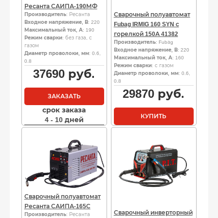
Ресанта САИПА-190МФ
Сварочный полуавтомат
Производитель
: Ресанта
Входное напряжение, В
: 220
Fubag IRMIG 160 SYN с
Максимальный ток, А
: 190
горелкой 150А 41382
Режим сварки
: без газа, с
Производитель
: Fubаg
газом
Входное напряжение, В
: 220
Диаметр проволоки, мм
: 0.6,
Максимальный ток, А
: 160
0.8
Режим сварки
: с газом
37690
руб.
Диаметр проволоки, мм
: 0.6,
0.8
29870
руб.
ЗАКАЗАТЬ
срок заказа
КУПИТЬ
4 - 10 дней
Сварочный полуавтомат
Ресанта САИПА-165С
Сварочный инверторный
Производитель
: Ресанта