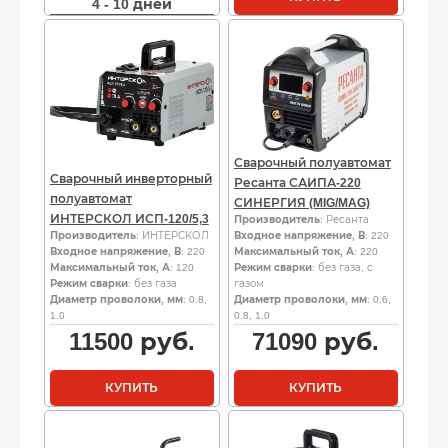
4 - 10 дней
Сварочный полуавтомат
Сварочный инверторный
Ресанта САИПА-220
полуавтомат
СИНЕРГИЯ (MIG/MAG)
ИНТЕРСКОЛ ИСП-120/5,3
Производитель
: Ресанта
Производитель
: ИНТЕРСКОЛ
Входное напряжение, В
: 220
Входное напряжение, В
: 220
Максимальный ток, А
: 220
Максимальный ток, А
: 120
Режим сварки
: без газа, с
Режим сварки
: без газа
газом
Диаметр проволоки, мм
: 0.8,
Диаметр проволоки, мм
: 0.6,
1.0
0.8, 1.0
11500
руб.
71090
руб.
КУПИТЬ
КУПИТЬ