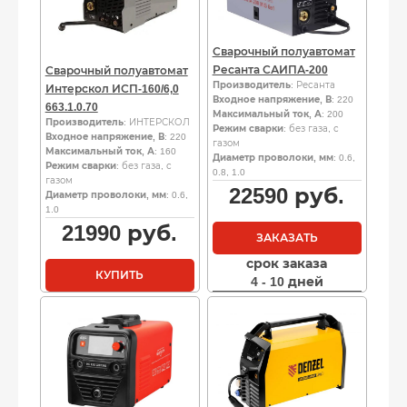
Сварочный полуавтомат
Ресанта САИПА-200
Сварочный полуавтомат
Производитель
: Ресанта
Интерскол ИСП-160/6,0
Входное напряжение, В
: 220
663.1.0.70
Максимальный ток, А
: 200
Производитель
: ИНТЕРСКОЛ
Режим сварки
: без газа, с
Входное напряжение, В
: 220
газом
Максимальный ток, А
: 160
Диаметр проволоки, мм
: 0.6,
Режим сварки
: без газа, с
0.8, 1.0
газом
22590
руб.
Диаметр проволоки, мм
: 0.6,
1.0
21990
руб.
ЗАКАЗАТЬ
срок заказа
КУПИТЬ
4 - 10 дней