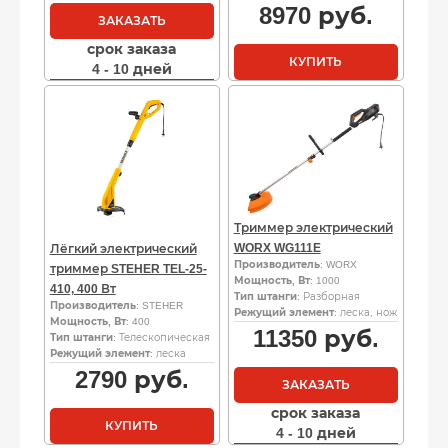
8970
руб.
ЗАКАЗАТЬ
срок заказа
КУПИТЬ
4 - 10 дней
Триммер электрический
WORX WG111E
Лёгкий электрический
Производитель
: WORX
триммер STEHER TEL-25-
Мощность, Вт
: 1000
410, 400 Вт
Тип штанги
: Разборная
Производитель
: STEHER
Режущий элемент
: леска, нож
Мощность, Вт
: 400
11350
руб.
Тип штанги
: Телескопическая
Режущий элемент
: леска
2790
руб.
ЗАКАЗАТЬ
срок заказа
КУПИТЬ
4 - 10 дней