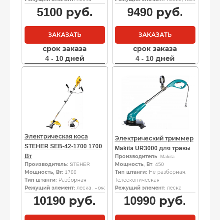
5100
руб.
9490
руб.
ЗАКАЗАТЬ
ЗАКАЗАТЬ
срок заказа
срок заказа
4 - 10 дней
4 - 10 дней
Электрическая коса
Электрический триммер
STEHER SEB-42-1700 1700
Makita UR3000 для травы
Вт
Производитель
: Makita
Производитель
: STEHER
Мощность, Вт
: 450
Мощность, Вт
: 1700
Тип штанги
: Не разборная,
Тип штанги
: Разборная
Телескопическая
Режущий элемент
: леска, нож
Режущий элемент
: леска
10190
руб.
10990
руб.