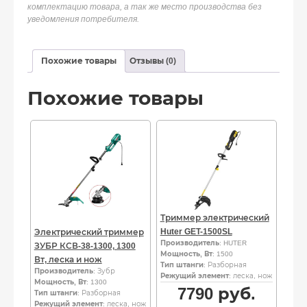
комплектацию товара, а так же место производства без
уведомления потребителя.
Похожие товары
Отзывы (0)
Похожие товары
Триммер электрический
Huter GET-1500SL
Электрический триммер
Производитель
: HUTER
ЗУБР КСВ-38-1300, 1300
Мощность, Вт
: 1500
Вт, леска и нож
Тип штанги
: Разборная
Производитель
: Зубр
Режущий элемент
: леска, нож
Мощность, Вт
: 1300
7790
руб.
Тип штанги
: Разборная
Режущий элемент
: леска, нож