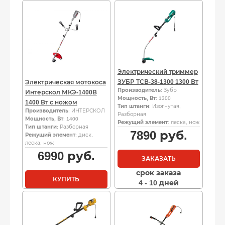
Электрический триммер
ЗУБР ТСВ-38-1300 1300 Вт
Электрическая мотокоса
Производитель
: Зубр
Интерскол МКЭ-1400В
Мощность, Вт
: 1300
1400 Вт с ножом
Тип штанги
: Изогнутая,
Производитель
: ИНТЕРСКОЛ
Разборная
Мощность, Вт
: 1400
Режущий элемент
: леска, нож
Тип штанги
: Разборная
7890
руб.
Режущий элемент
: диск,
леска, нож
6990
руб.
ЗАКАЗАТЬ
срок заказа
КУПИТЬ
4 - 10 дней