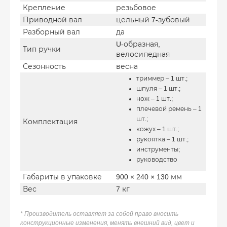
Крепление
резьбовое
Приводной вал
цельный 7-зубовый
Разборный вал
да
U-образная,
Тип ручки
велосипедная
Сезонность
весна
триммер – 1 шт.;
шпуля – 1 шт.;
нож – 1 шт.;
плечевой ремень – 1
шт.;
Комплектация
кожух – 1 шт.;
рукоятка – 1 шт.;
инструменты;
руководство
Габариты в упаковке
900 × 240 × 130 мм
Вес
7 кг
* Производитель оставляет за собой право вносить
конструкционные изменения, менять внешний вид, цвет и