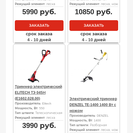
Режущий элемент
: леска
Режущий элемент
: леска, нож
5990
руб.
10850
руб.
ЗАКАЗАТЬ
ЗАКАЗАТЬ
срок заказа
срок заказа
4 - 10 дней
4 - 10 дней
Триммер электрический
ELITECH ТЭ 045Н
(E1602.028.00)
Электрический триммер
Производитель
: Elitech
DENZEL TE-1400 1400 Вт с
Мощность, Вт
: 550
ножом
Тип штанги
: Телескопическая
Производитель
: DENZEL
Режущий элемент
: леска
Мощность, Вт
: 1400
3990
руб.
Тип штанги
: Разборная
Режущий элемент
: леска, нож