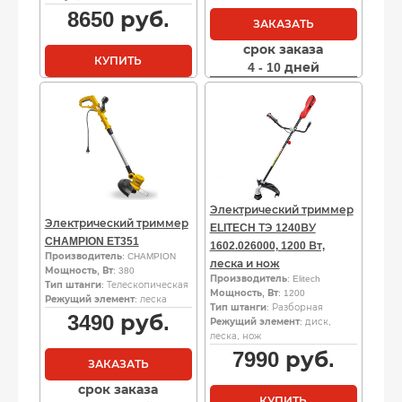
8650
руб.
ЗАКАЗАТЬ
срок заказа
КУПИТЬ
4 - 10 дней
Электрический триммер
Электрический триммер
ELITECH ТЭ 1240ВУ
CHAMPION ET351
1602.026000, 1200 Вт,
Производитель
: CHAMPION
леска и нож
Мощность, Вт
: 380
Производитель
: Elitech
Тип штанги
: Телескопическая
Мощность, Вт
: 1200
Режущий элемент
: леска
Тип штанги
: Разборная
3490
руб.
Режущий элемент
: диск,
леска, нож
7990
руб.
ЗАКАЗАТЬ
срок заказа
КУПИТЬ