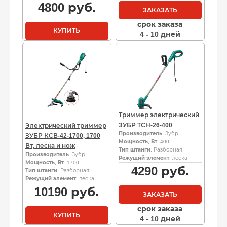
4800
руб.
ЗАКАЗАТЬ
срок заказа
КУПИТЬ
4 - 10 дней
Триммер электрический
ЗУБР ТСН-26-400
Электрический триммер
Производитель
: Зубр
ЗУБР КСВ-42-1700, 1700
Мощность, Вт
: 400
Вт, леска и нож
Тип штанги
: Разборная
Производитель
: Зубр
Режущий элемент
: леска
Мощность, Вт
: 1700
4290
руб.
Тип штанги
: Разборная
Режущий элемент
: леска
10190
руб.
ЗАКАЗАТЬ
срок заказа
КУПИТЬ
4 - 10 дней