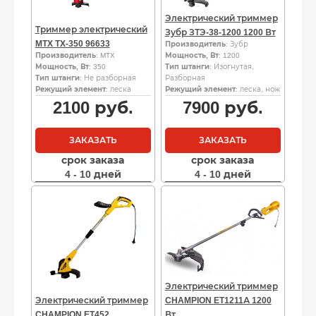
Электрический триммер
Триммер электрический
Зубр ЗТЭ-38-1200 1200 Вт
MTX TX-350 96633
Производитель
: Зубр
Производитель
: MTX
Мощность, Вт
: 1200
Мощность, Вт
: 350
Тип штанги
: Изогнутая,
Тип штанги
: Не разборная
Разборная
Режущий элемент
: леска
Режущий элемент
: леска, нож
2100
руб.
7900
руб.
ЗАКАЗАТЬ
ЗАКАЗАТЬ
срок заказа
срок заказа
4 - 10 дней
4 - 10 дней
Электрический триммер
Электрический триммер
CHAMPION ET1211А 1200
CHAMPION ET452
Вт