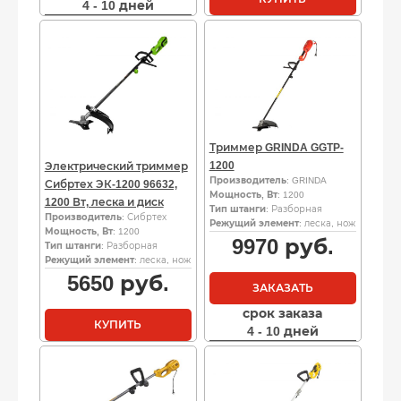
4 - 10 дней
Триммер GRINDA GGTP-
1200
Электрический триммер
Производитель
: GRINDA
Сибртех ЭК-1200 96632,
Мощность, Вт
: 1200
1200 Вт, леска и диск
Тип штанги
: Разборная
Производитель
: Сибртех
Режущий элемент
: леска, нож
Мощность, Вт
: 1200
9970
руб.
Тип штанги
: Разборная
Режущий элемент
: леска, нож
5650
руб.
ЗАКАЗАТЬ
срок заказа
КУПИТЬ
4 - 10 дней