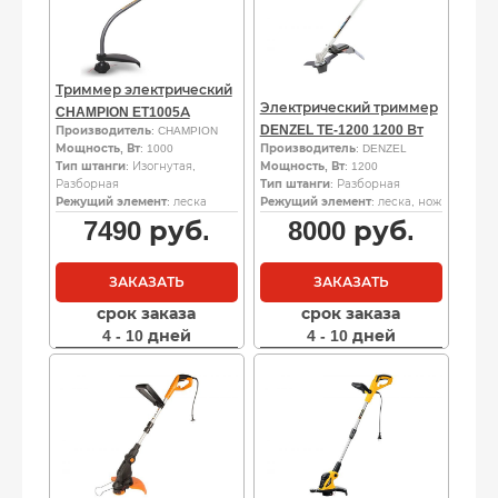
Триммер электрический
Электрический триммер
CHAMPION ET1005А
DENZEL TE-1200 1200 Вт
Производитель
: CHAMPION
Мощность, Вт
: 1000
Производитель
: DENZEL
Тип штанги
: Изогнутая,
Мощность, Вт
: 1200
Разборная
Тип штанги
: Разборная
Режущий элемент
: леска
Режущий элемент
: леска, нож
7490
руб.
8000
руб.
ЗАКАЗАТЬ
ЗАКАЗАТЬ
срок заказа
срок заказа
4 - 10 дней
4 - 10 дней