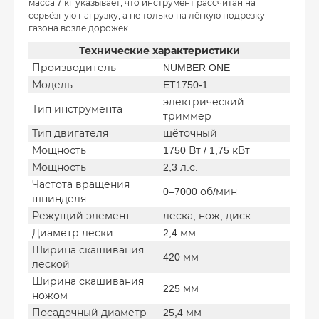
масса 7 кг указывает, что инструмент рассчитан на
серьёзную нагрузку, а не только на лёгкую подрезку
газона возле дорожек.
Технические характеристики
Производитель
NUMBER ONE
Модель
ET1750-1
электрический
Тип инструмента
триммер
Тип двигателя
щёточный
Мощность
1750 Вт / 1,75 кВт
Мощность
2,3 л.с.
Частота вращения
0–7000 об/мин
шпинделя
Режущий элемент
леска, нож, диск
Диаметр лески
2,4 мм
Ширина скашивания
420 мм
леской
Ширина скашивания
225 мм
ножом
Посадочный диаметр
25,4 мм