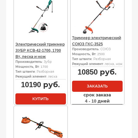
Триммер электрический
СОЮЗ ГКС-3525
Электрический триммер
Производитель
: СОЮЗ
ЗУБР КСВ-42-1700, 1700
Мощность, Вт
: 2500
Вт, леска и нож
Тип штанги
: Разборная
Производитель
: Зубр
Режущий элемент
: леска, нож
Мощность, Вт
: 1700
10850
руб.
Тип штанги
: Разборная
Режущий элемент
: леска
10190
руб.
ЗАКАЗАТЬ
срок заказа
КУПИТЬ
4 - 10 дней