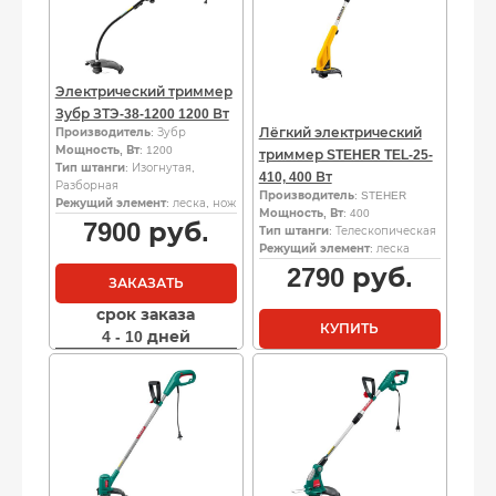
Электрический триммер
Зубр ЗТЭ-38-1200 1200 Вт
Лёгкий электрический
Производитель
: Зубр
Мощность, Вт
: 1200
триммер STEHER TEL-25-
Тип штанги
: Изогнутая,
410, 400 Вт
Разборная
Производитель
: STEHER
Режущий элемент
: леска, нож
Мощность, Вт
: 400
7900
руб.
Тип штанги
: Телескопическая
Режущий элемент
: леска
2790
руб.
ЗАКАЗАТЬ
срок заказа
КУПИТЬ
4 - 10 дней