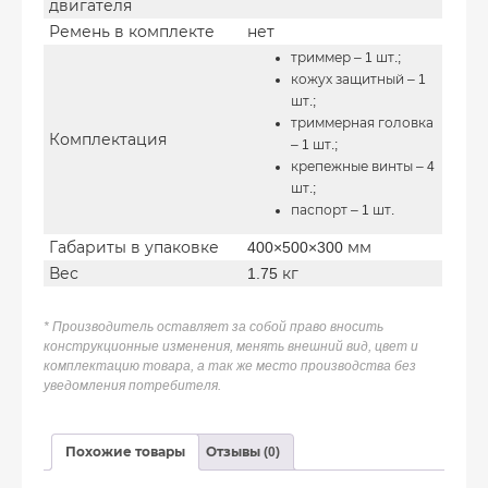
двигателя
Ремень в комплекте
нет
триммер – 1 шт.;
кожух защитный – 1
шт.;
триммерная головка
Комплектация
– 1 шт.;
крепежные винты – 4
шт.;
паспорт – 1 шт.
Габариты в упаковке
400×500×300 мм
Вес
1.75 кг
* Производитель оставляет за собой право вносить
конструкционные изменения, менять внешний вид, цвет и
комплектацию товара, а так же место производства без
уведомления потребителя.
Похожие товары
Отзывы (0)