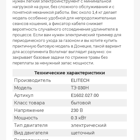
нужен лёгкий электроинструмент с минимальной
нагрузкой на руки, без сложного обслуживания и с
понятной механикой работы. Вес около 1,4 кг делает
модель особенно удобной для непродолжительных
сеансов кошения, а фиксатор кабеля снижает
вероятность случайного отсоединения удлинителя в
процессе. Если вам нужен электрический триммер для
периодического ухода за газоном и вы хотите купить
практичную бытовую модель в Донецке, такой вариант
для ассортимента Вольтмаг выглядит разумно: он
закрывает базовые задачи по стрижке травы без
переплаты за ненужный запас мощности.
Технические характеристики
Производитель
ELITECH
Модель
ТЭ 030Н
Артикул
E1602.027.00
Класс товара
бытовой
Напряжение
230 В
Мощность
0.3 кВт
Тип двигателя
электрический
Вид двигателя
щеточный