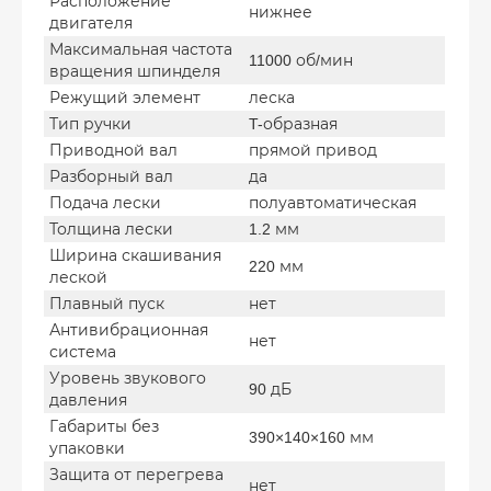
Расположение
нижнее
двигателя
Максимальная частота
11000 об/мин
вращения шпинделя
Режущий элемент
леска
Тип ручки
T-образная
Приводной вал
прямой привод
Разборный вал
да
Подача лески
полуавтоматическая
Толщина лески
1.2 мм
Ширина скашивания
220 мм
леской
Плавный пуск
нет
Антивибрационная
нет
система
Уровень звукового
90 дБ
давления
Габариты без
390×140×160 мм
упаковки
Защита от перегрева
нет