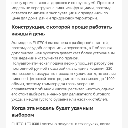
срез у кромок газона, дорожек и вокруг клумб. При этом
модель не перегружена лишними функциями, поэтому
остаётся понятной в эксплуатации и оправданной по
цене для дома, дачи и придомовой территории.
Конструкция, с которой проще работать
каждый день
Эта модель ELITECH выполнена с разборной штангой,
поэтому её удобнее хранить и перевозить, а Т-образная
дополнительная рукоятка делает хват более устойчивым
при ведении инструмента по прямой.
Полуавтоматическая подача лески упрощает работу без
постоянной ручной подстройки, а ширина кошения 220
мм позволяет аккуратно проходить узкие зоны, не цепляя
лишнее. Щеточный электродвигатель развивает до 11000
об/мин, поэтому триммер для травы уверенно
справляется с обычной мягкой растительностью, однако
его стоит выбирать именно для деликатного бытового
ухода, а не для густого бурьяна или жёстких стеблей.
Когда эта модель будет удачным
выбором
ELITECH ТЭ 030Н логично покупать в тех случаях, когда