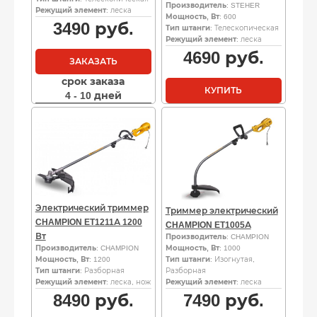
Производитель
: STEHER
Режущий элемент
: леска
Мощность, Вт
: 600
3490
руб.
Тип штанги
: Телескопическая
Режущий элемент
: леска
4690
руб.
ЗАКАЗАТЬ
срок заказа
КУПИТЬ
4 - 10 дней
Электрический триммер
Триммер электрический
CHAMPION ET1211А 1200
CHAMPION ET1005А
Вт
Производитель
: CHAMPION
Производитель
: CHAMPION
Мощность, Вт
: 1000
Мощность, Вт
: 1200
Тип штанги
: Изогнутая,
Тип штанги
: Разборная
Разборная
Режущий элемент
: леска, нож
Режущий элемент
: леска
8490
руб.
7490
руб.