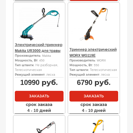
Электрический триммер
Триммер электрический
Makita UR3000 для травы
WORX WG119E
Производитель
: Makita
Мощность, Вт
: 450
Производитель
: WORX
Тип штанги
: Не разборная,
Мощность, Вт
: 550
Телескопическая
Тип штанги
: Телескопическая
Режущий элемент
: леска
Режущий элемент
: леска
10990
руб.
6790
руб.
ЗАКАЗАТЬ
ЗАКАЗАТЬ
срок заказа
срок заказа
4 - 10 дней
4 - 10 дней