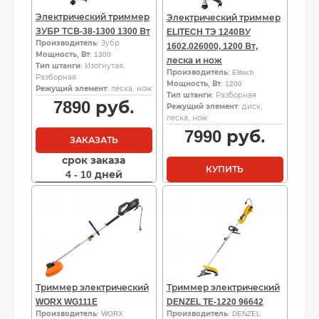
Электрический триммер
Электрический триммер
ЗУБР ТСВ-38-1300 1300 Вт
ELITECH ТЭ 1240ВУ
Производитель
: Зубр
1602.026000, 1200 Вт,
Мощность, Вт
: 1300
леска и нож
Тип штанги
: Изогнутая,
Производитель
: Elitech
Разборная
Мощность, Вт
: 1200
Режущий элемент
: леска, нож
Тип штанги
: Разборная
7890
руб.
Режущий элемент
: диск,
леска, нож
7990
руб.
ЗАКАЗАТЬ
срок заказа
КУПИТЬ
4 - 10 дней
Триммер электрический
Триммер электрический
WORX WG111E
DENZEL TE-1220 96642
Производитель
: WORX
Производитель
: DENZEL