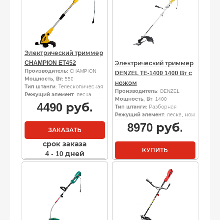
Электрический триммер
CHAMPION ET452
Электрический триммер
Производитель
: CHAMPION
DENZEL TE-1400 1400 Вт с
Мощность, Вт
: 550
ножом
Тип штанги
: Телескопическая
Производитель
: DENZEL
Режущий элемент
: леска
Мощность, Вт
: 1400
4490
руб.
Тип штанги
: Разборная
Режущий элемент
: леска, нож
8970
руб.
ЗАКАЗАТЬ
срок заказа
КУПИТЬ
4 - 10 дней