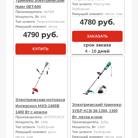
Триммер электрический
Тип штанги
: Изогнутая,
Huter GET-600
Разборная
Производитель
: HUTER
Режущий элемент
: леска, нож
Мощность, Вт
: 600
4780
руб.
Тип штанги
: Телескопическая
Режущий элемент
: леска
4790
руб.
ЗАКАЗАТЬ
срок заказа
КУПИТЬ
4 - 10 дней
Электрическая мотокоса
Электрический триммер
Интерскол МКЭ-1400В
ЗУБР КСВ-38-1300, 1300
1400 Вт с ножом
Вт, леска и нож
Производитель
: ИНТЕРСКОЛ
Мощность, Вт
: 1400
Производитель
: Зубр
Тип штанги
: Разборная
Мощность, Вт
: 1300
Режущий элемент
: диск,
Тип штанги
: Разборная
леска, нож
Режущий элемент
: леска, нож