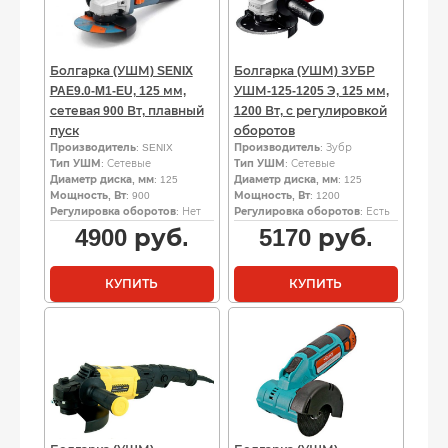
Болгарка (УШМ) SENIX
Болгарка (УШМ) ЗУБР
PAE9.0-M1-EU, 125 мм,
УШМ-125-1205 Э, 125 мм,
сетевая 900 Вт, плавный
1200 Вт, с регулировкой
пуск
оборотов
Производитель
: SENIX
Производитель
: Зубр
Тип УШМ
: Сетевые
Тип УШМ
: Сетевые
Диаметр диска, мм
: 125
Диаметр диска, мм
: 125
Мощность, Вт
: 900
Мощность, Вт
: 1200
Регулировка оборотов
: Нет
Регулировка оборотов
: Есть
4900
руб.
5170
руб.
КУПИТЬ
КУПИТЬ