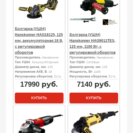
Болгарка (УШМ)
Hanskonner HAG18125, 125
Болгарка (УШМ)
мм, аккумуляторная 18 В,
Hanskonner HAG9012TES,
с регулировкой
125 мм, 1100 Вт, с
оборотов
регулировкой оборотов
Производитель
: Hanskonner
Производитель
: Hanskonner
Тип УШМ
: Аккумуляторные
Тип УШМ
: Сетевые
Диаметр диска, мм
: 125
Диаметр диска, мм
: 125
Напряжение АКБ, В
: 18
Мощность, Вт
: 1100
Регулировка оборотов
: Есть
Регулировка оборотов
: Есть
17990
руб.
7140
руб.
КУПИТЬ
КУПИТЬ