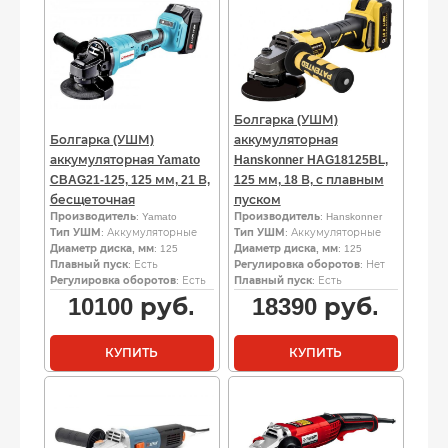
Болгарка (УШМ)
Болгарка (УШМ)
аккумуляторная
аккумуляторная Yamato
Hanskonner HAG18125BL,
CBAG21-125, 125 мм, 21 В,
125 мм, 18 В, с плавным
бесщеточная
пуском
Производитель
: Yamato
Производитель
: Hanskonner
Тип УШМ
: Аккумуляторные
Тип УШМ
: Аккумуляторные
Диаметр диска, мм
: 125
Диаметр диска, мм
: 125
Плавный пуск
: Есть
Регулировка оборотов
: Нет
Регулировка оборотов
: Есть
Плавный пуск
: Есть
10100
руб.
18390
руб.
КУПИТЬ
КУПИТЬ