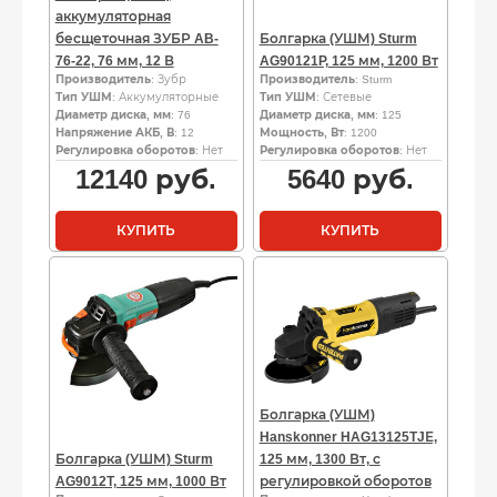
аккумуляторная
бесщеточная ЗУБР AB-
Болгарка (УШМ) Sturm
76-22, 76 мм, 12 В
AG90121P, 125 мм, 1200 Вт
Производитель
: Зубр
Производитель
: Sturm
Тип УШМ
: Аккумуляторные
Тип УШМ
: Сетевые
Диаметр диска, мм
: 76
Диаметр диска, мм
: 125
Напряжение АКБ, В
: 12
Мощность, Вт
: 1200
Регулировка оборотов
: Нет
Регулировка оборотов
: Нет
12140
руб.
5640
руб.
КУПИТЬ
КУПИТЬ
Болгарка (УШМ)
Hanskonner HAG13125TJЕ,
Болгарка (УШМ) Sturm
125 мм, 1300 Вт, с
AG9012T, 125 мм, 1000 Вт
регулировкой оборотов