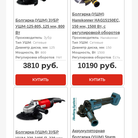
Болгарка (УШМ)
Болгарка (УШМ) ЗУБР
Hanskonner HAG15150EC,
УШМ-125-805, 125 мм, 800
150 мм, 1500 Вт, с
Вт
регулировкой оборотов
Производитель
: Зубр
Производитель
: Hanskonner
Тип УШМ
: Сетевые
Тип УШМ
: Сетевые
Диаметр диска, мм
: 125
Диаметр диска, мм
: 150
Мощность, Вт
: 800
Мощность, Вт
: 1500
Регулировка оборотов
: Нет
Регулировка оборотов
: Есть
3810
руб.
10190
руб.
КУПИТЬ
КУПИТЬ
Аккумуляторная
Болгарка (УШМ) ЗУБР
болгарка (УШМ) Sturm