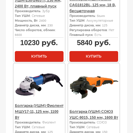
УШМ-230-2405 П, 230 мм,
CAG1812BL, 125 мм, 18 В,
2400 Вт, плавный пуск
бесщеточная
Производитель
: Зубр
Тип УШМ
: Сетевые
Производитель
: Sturm
Мощность, Вт
: 2400
Тип УШМ
: Аккумуляторные
Диаметр диска, мм
: 230
Диаметр диска, мм
: 125
Число оборотов, об/мин
:
Регулировка оборотов
: Нет
6600
Плавный пуск
: Есть
10230
руб.
5840
руб.
КУПИТЬ
КУПИТЬ
Болгарка (УШМ) Фиолент
МШУ17-11, 125 мм, 1100
Болгарка (УШМ) СОЮЗ
Вт
УШС-9015, 150 мм, 1600 Вт
Производитель
: Фиолент
Производитель
: СОЮЗ
Тип УШМ
: Сетевые
Тип УШМ
: Сетевые
Диаметр диска, мм
: 125
Диаметр диска, мм
: 150