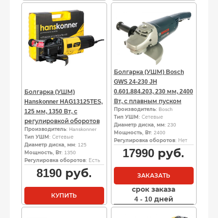
Болгарка (УШМ) Bosch
GWS 24-230 JH
0.601.884.203, 230 мм, 2400
Болгарка (УШМ)
Вт, с плавным пуском
Hanskonner HAG13125TES,
Производитель
: Bosch
125 мм, 1350 Вт, с
Тип УШМ
: Сетевые
регулировкой оборотов
Диаметр диска, мм
: 230
Производитель
: Hanskonner
Мощность, Вт
: 2400
Тип УШМ
: Сетевые
Регулировка оборотов
: Нет
Диаметр диска, мм
: 125
17990
руб.
Мощность, Вт
: 1350
Регулировка оборотов
: Есть
8190
руб.
ЗАКАЗАТЬ
срок заказа
КУПИТЬ
4 - 10 дней