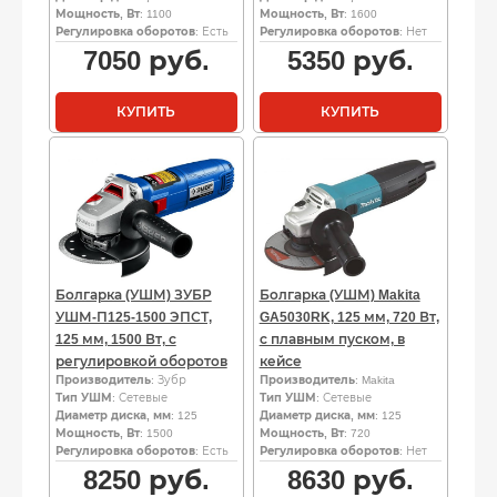
Мощность, Вт
: 1100
Мощность, Вт
: 1600
Регулировка оборотов
: Есть
Регулировка оборотов
: Нет
7050
руб.
5350
руб.
КУПИТЬ
КУПИТЬ
Болгарка (УШМ) ЗУБР
Болгарка (УШМ) Makita
УШМ-П125-1500 ЭПСТ,
GA5030RK, 125 мм, 720 Вт,
125 мм, 1500 Вт, с
с плавным пуском, в
регулировкой оборотов
кейсе
Производитель
: Зубр
Производитель
: Makita
Тип УШМ
: Сетевые
Тип УШМ
: Сетевые
Диаметр диска, мм
: 125
Диаметр диска, мм
: 125
Мощность, Вт
: 1500
Мощность, Вт
: 720
Регулировка оборотов
: Есть
Регулировка оборотов
: Нет
8250
руб.
8630
руб.