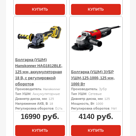
КУПИТЬ
КУПИТЬ
Болгарка (УШМ)
Hanskonner HAG1812BLE,
125 мм, аккумуляторная
Болгарка (УШМ) ЗУБР
18 В, с регулировкой
УШМ-125-1000, 125 мм,
оборотов
1000 Вт
Производитель
: Hanskonner
Производитель
: Зубр
Тип УШМ
: Аккумуляторные
Тип УШМ
: Сетевые
Диаметр диска, мм
: 125
Диаметр диска, мм
: 125
Напряжение АКБ, В
: 18
Мощность, Вт
: 1000
Регулировка оборотов
: Есть
Регулировка оборотов
: Нет
16990
руб.
4140
руб.
КУПИТЬ
КУПИТЬ