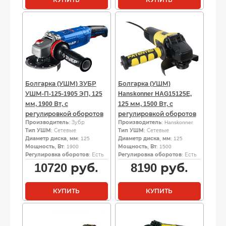
КУПИТЬ
КУПИТЬ
Болгарка (УШМ) ЗУБР
Болгарка (УШМ)
УШМ-П-125-1905 ЭП, 125
Hanskonner HAG15125E,
мм, 1900 Вт, с
125 мм, 1500 Вт, с
регулировкой оборотов
регулировкой оборотов
Производитель
: Зубр
Производитель
: Hanskonner
Тип УШМ
: Сетевые
Тип УШМ
: Сетевые
Диаметр диска, мм
: 125
Диаметр диска, мм
: 125
Мощность, Вт
: 1900
Мощность, Вт
: 1500
Регулировка оборотов
: Есть
Регулировка оборотов
: Есть
10720
руб.
8190
руб.
КУПИТЬ
КУПИТЬ