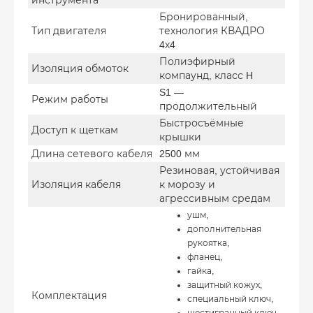
инструмента
Бронированный,
Тип двигателя
технология КВАДРО
4х4
Полиэфирный
Изоляция обмоток
компаунд, класс H
S1 —
Режим работы
продолжительный
Быстросъёмные
Доступ к щеткам
крышки
Длина сетевого кабеля
2500 мм
Резиновая, устойчивая
Изоляция кабеля
к морозу и
агрессивным средам
ушм,
дополнительная
рукоятка,
фланец,
гайка,
защитный кожух,
Комплектация
специальный ключ,