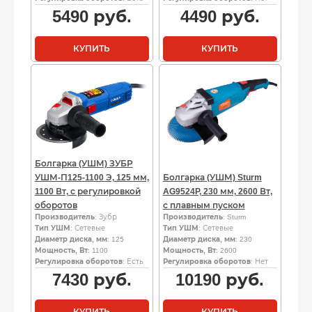
5490
руб.
4490
руб.
КУПИТЬ
КУПИТЬ
Болгарка (УШМ) ЗУБР
УШМ-П125-1100 Э, 125 мм,
Болгарка (УШМ) Sturm
1100 Вт, с регулировкой
AG9524P, 230 мм, 2600 Вт,
оборотов
с плавным пуском
Производитель
: Зубр
Производитель
: Sturm
Тип УШМ
: Сетевые
Тип УШМ
: Сетевые
Диаметр диска, мм
: 125
Диаметр диска, мм
: 230
Мощность, Вт
: 1100
Мощность, Вт
: 2600
Регулировка оборотов
: Есть
Регулировка оборотов
: Нет
7430
руб.
10190
руб.