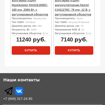
Болгарка (УШМ)
Болгарка (УШМ)
Hanskonner HAG16180EC,
аккумуляторная Sturm!
180 мм, 2000 Вт, с
CAG1276C, 76 мм, 12 В, с
регулировкой оборотов
регулировкой оборотов
Производитель
: Hanskonner
Производитель
: Sturm
Тип УШМ
: Сетевые
Тип УШМ
: Аккумуляторные
Диаметр диска, мм
: 180
Диаметр диска, мм
: 76
Мощность, Вт
: 2000
Напряжение АКБ, В
: 12
Регулировка оборотов
: Есть
Регулировка оборотов
: Есть
11240
руб.
7140
руб.
КУПИТЬ
КУПИТЬ
Наши контакты
+7 (949) 317-24-90