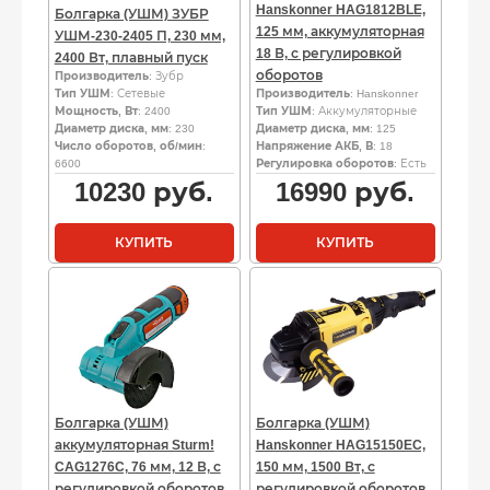
Hanskonner HAG1812BLE,
Болгарка (УШМ) ЗУБР
125 мм, аккумуляторная
УШМ-230-2405 П, 230 мм,
18 В, с регулировкой
2400 Вт, плавный пуск
оборотов
Производитель
: Зубр
Тип УШМ
: Сетевые
Производитель
: Hanskonner
Мощность, Вт
: 2400
Тип УШМ
: Аккумуляторные
Диаметр диска, мм
: 230
Диаметр диска, мм
: 125
Число оборотов, об/мин
:
Напряжение АКБ, В
: 18
6600
Регулировка оборотов
: Есть
10230
руб.
16990
руб.
КУПИТЬ
КУПИТЬ
Болгарка (УШМ)
Болгарка (УШМ)
аккумуляторная Sturm!
Hanskonner HAG15150EC,
CAG1276C, 76 мм, 12 В, с
150 мм, 1500 Вт, с
регулировкой оборотов
регулировкой оборотов