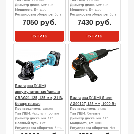
Тип УШМ
: Сетевые
Тип УШМ
: Сетевые
Диаметр диска, мм
: 125
Диаметр диска, мм
: 125
Мощность, Вт
: 1100
Мощность, Вт
: 1100
Регулировка оборотов
: Есть
Регулировка оборотов
: Есть
7050
руб.
7430
руб.
КУПИТЬ
КУПИТЬ
Болгарка (УШМ)
аккумуляторная Yamato
CBAG21-125, 125 мм, 21 В,
Болгарка (УШМ) Sturm
бесщеточная
AG9012T, 125 мм, 1000 Вт
Производитель
: Yamato
Производитель
: Sturm
Тип УШМ
: Аккумуляторные
Тип УШМ
: Сетевые
Диаметр диска, мм
: 125
Диаметр диска, мм
: 125
Плавный пуск
: Есть
Мощность, Вт
: 1000
Регулировка оборотов
: Есть
Регулировка оборотов
: Нет