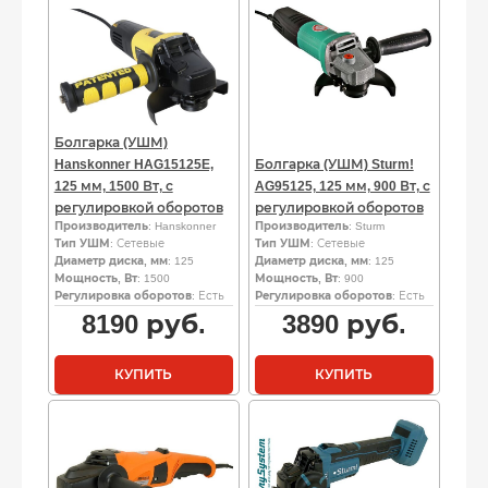
Болгарка (УШМ)
Hanskonner HAG15125E,
Болгарка (УШМ) Sturm!
125 мм, 1500 Вт, с
AG95125, 125 мм, 900 Вт, с
регулировкой оборотов
регулировкой оборотов
Производитель
: Hanskonner
Производитель
: Sturm
Тип УШМ
: Сетевые
Тип УШМ
: Сетевые
Диаметр диска, мм
: 125
Диаметр диска, мм
: 125
Мощность, Вт
: 1500
Мощность, Вт
: 900
Регулировка оборотов
: Есть
Регулировка оборотов
: Есть
8190
руб.
3890
руб.
КУПИТЬ
КУПИТЬ