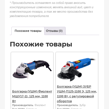
* Производитель оставляет за собой право вносить
конструкционные изменения, менять внешний вид, цвет и
комплектацию товара, а так же место производства без
уведомления потребителя.
Похожие товары
Отзывы (0)
Похожие товары
Болгарка (УШМ) ЗУБР
Болгарка (УШМ) Фиолент
УШМ-П125-1100 Э, 125 мм,
МШУ17-11, 125 мм, 1100
1100 Вт, с регулировкой
Вт
оборотов
Производитель
: Фиолент
Производитель
: Зубр