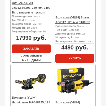
GWS 24-230 JH
0.601.884.203, 230 мм, 2400
Вт, с плавным пуском
Производитель
: Bosch
Болгарка (УШМ) Sturm
Тип УШМ
: Сетевые
AG9112, 125 мм, 1100 Вт
Диаметр диска, мм
: 230
Производитель
: Sturm
Мощность, Вт
: 2400
Тип УШМ
: Сетевые
Регулировка оборотов
: Нет
Диаметр диска, мм
: 125
17990
руб.
Мощность, Вт
: 1100
Регулировка оборотов
: Нет
4490
руб.
ЗАКАЗАТЬ
срок заказа
КУПИТЬ
4 - 10 дней
Болгарка (УШМ)
Hanskonner HAG18125, 125
Болгарка (УШМ)