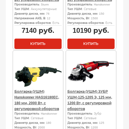
Производитель
: Sturm
Производитель
: Hanskonner
Тип УШМ
: Аккумуляторные
Тип УШМ
: Сетевые
Диаметр диска, мм
: 76
Диаметр диска, мм
: 150
Напряжение АКБ, В
: 12
Мощность, Вт
: 1500
Регулировка оборотов
: Есть
Регулировка оборотов
: Есть
7140
руб.
10190
руб.
КУПИТЬ
КУПИТЬ
Болгарка (УШМ)
Болгарка (УШМ) ЗУБР
Hanskonner HAG16180EC,
УШМ-125-1205 Э, 125 мм,
180 мм, 2000 Вт, с
1200 Вт, с регулировкой
регулировкой оборотов
оборотов
Производитель
: Hanskonner
Производитель
: Зубр
Тип УШМ
: Сетевые
Тип УШМ
: Сетевые
Диаметр диска, мм
: 180
Диаметр диска, мм
: 125
Мощность, Вт
: 2000
Мощность, Вт
: 1200