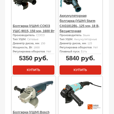
Аккумуляторная
болгарка (УШМ) Sturm
Болгарка (УШМ) СОЮЗ
CAG1812BL, 125 мм, 18 В,
УШС-9015, 150 мм, 1600 Вт
бесщеточная
Производитель
: СОЮЗ
Производитель
: Sturm
Тип УШМ
: Сетевые
Тип УШМ
: Аккумуляторные
Диаметр диска, мм
: 150
Диаметр диска, мм
: 125
Мощность, Вт
: 1600
Регулировка оборотов
: Нет
Регулировка оборотов
: Нет
Плавный пуск
: Есть
5350
руб.
5840
руб.
КУПИТЬ
КУПИТЬ
Болгарка (УШМ) Bosch