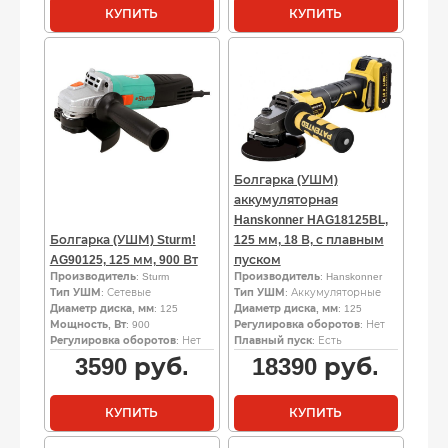
КУПИТЬ
КУПИТЬ
Болгарка (УШМ)
аккумуляторная
Hanskonner HAG18125BL,
Болгарка (УШМ) Sturm!
125 мм, 18 В, с плавным
AG90125, 125 мм, 900 Вт
пуском
Производитель
: Sturm
Производитель
: Hanskonner
Тип УШМ
: Сетевые
Тип УШМ
: Аккумуляторные
Диаметр диска, мм
: 125
Диаметр диска, мм
: 125
Мощность, Вт
: 900
Регулировка оборотов
: Нет
Регулировка оборотов
: Нет
Плавный пуск
: Есть
3590
руб.
18390
руб.
КУПИТЬ
КУПИТЬ