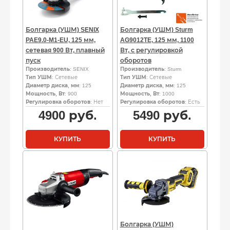
Болгарка (УШМ) SENIX
Болгарка (УШМ) Sturm
PAE9.0-M1-EU, 125 мм,
AG9012TE, 125 мм, 1100
сетевая 900 Вт, плавный
Вт, с регулировкой
пуск
оборотов
Производитель
: SENIX
Производитель
: Sturm
Тип УШМ
: Сетевые
Тип УШМ
: Сетевые
Диаметр диска, мм
: 125
Диаметр диска, мм
: 125
Мощность, Вт
: 900
Мощность, Вт
: 1000
Регулировка оборотов
: Нет
Регулировка оборотов
: Есть
4900
руб.
5490
руб.
КУПИТЬ
КУПИТЬ
Болгарка (УШМ)