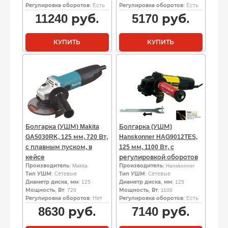
Регулировка оборотов
: Есть
Регулировка оборотов
: Есть
11240
руб.
5170
руб.
КУПИТЬ
КУПИТЬ
Болгарка (УШМ) Makita
Болгарка (УШМ)
GA5030RK, 125 мм, 720 Вт,
Hanskonner HAG9012TES,
с плавным пуском, в
125 мм, 1100 Вт, с
кейсе
регулировкой оборотов
Производитель
: Makita
Производитель
: Hanskonner
Тип УШМ
: Сетевые
Тип УШМ
: Сетевые
Диаметр диска, мм
: 125
Диаметр диска, мм
: 125
Мощность, Вт
: 720
Мощность, Вт
: 1100
Регулировка оборотов
: Нет
Регулировка оборотов
: Есть
8630
руб.
7140
руб.