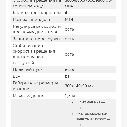
Скорость вращения на
3500/5500/7500/9500 об/
холостом ходу
мин
Количество скоростей
4
Резьба шпинделя
М14
Регулировка скорости
есть
вращения двигателя
Защита от перегрузки
есть
Стабилизация
скорости вращения
есть
двигателя под
нагрузкой
Плавный пуск
есть
ELP
да
Габаритные размеры
360х140х90 мм
изделия
Масса изделия
1,8 кг
шлифмашина — 1
шт.;
быстрозажимной
защитный кожух — 1
шт.;