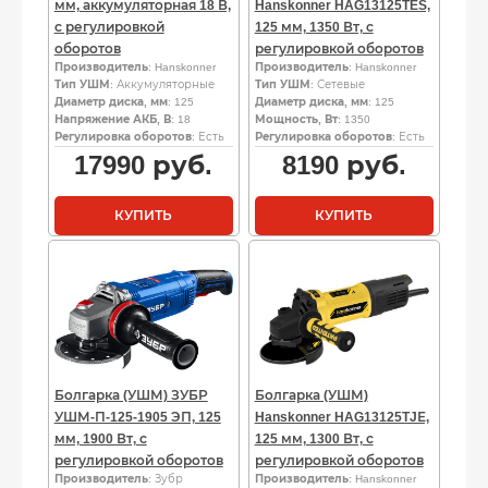
мм, аккумуляторная 18 В,
Hanskonner HAG13125TES,
с регулировкой
125 мм, 1350 Вт, с
оборотов
регулировкой оборотов
Производитель
: Hanskonner
Производитель
: Hanskonner
Тип УШМ
: Аккумуляторные
Тип УШМ
: Сетевые
Диаметр диска, мм
: 125
Диаметр диска, мм
: 125
Напряжение АКБ, В
: 18
Мощность, Вт
: 1350
Регулировка оборотов
: Есть
Регулировка оборотов
: Есть
17990
руб.
8190
руб.
КУПИТЬ
КУПИТЬ
Болгарка (УШМ) ЗУБР
Болгарка (УШМ)
УШМ-П-125-1905 ЭП, 125
Hanskonner HAG13125TJЕ,
мм, 1900 Вт, с
125 мм, 1300 Вт, с
регулировкой оборотов
регулировкой оборотов
Производитель
: Зубр
Производитель
: Hanskonner