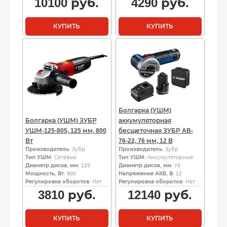
10100
руб.
4290
руб.
КУПИТЬ
КУПИТЬ
Болгарка (УШМ)
Болгарка (УШМ) ЗУБР
аккумуляторная
УШМ-125-805, 125 мм, 800
бесщеточная ЗУБР AB-
Вт
76-22, 76 мм, 12 В
Производитель
: Зубр
Производитель
: Зубр
Тип УШМ
: Сетевые
Тип УШМ
: Аккумуляторные
Диаметр диска, мм
: 125
Диаметр диска, мм
: 76
Мощность, Вт
: 800
Напряжение АКБ, В
: 12
Регулировка оборотов
: Нет
Регулировка оборотов
: Нет
3810
руб.
12140
руб.
КУПИТЬ
КУПИТЬ