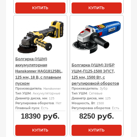
КУПИТЬ
КУПИТЬ
Болгарка (УШМ)
аккумуляторная
Болгарка (УШМ) ЗУБР
Hanskonner HAG18125BL,
УШМ-П125-1500 ЭПСТ,
125 мм, 18 В, с плавным
125 мм, 1500 Вт, с
пуском
регулировкой оборотов
Производитель
: Hanskonner
Производитель
: Зубр
Тип УШМ
: Аккумуляторные
Тип УШМ
: Сетевые
Диаметр диска, мм
: 125
Диаметр диска, мм
: 125
Регулировка оборотов
: Нет
Мощность, Вт
: 1500
Плавный пуск
: Есть
Регулировка оборотов
: Есть
18390
руб.
8250
руб.
КУПИТЬ
КУПИТЬ