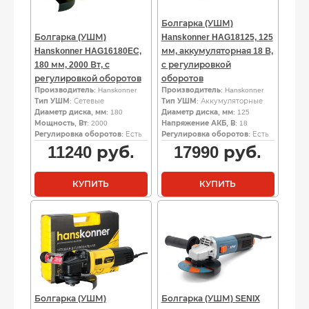
Болгарка (УШМ)
Болгарка (УШМ)
Hanskonner HAG18125, 125
Hanskonner HAG16180EC,
мм, аккумуляторная 18 В,
180 мм, 2000 Вт, с
с регулировкой
регулировкой оборотов
оборотов
Производитель
: Hanskonner
Производитель
: Hanskonner
Тип УШМ
: Сетевые
Тип УШМ
: Аккумуляторные
Диаметр диска, мм
: 180
Диаметр диска, мм
: 125
Мощность, Вт
: 2000
Напряжение АКБ, В
: 18
Регулировка оборотов
: Есть
Регулировка оборотов
: Есть
11240
руб.
17990
руб.
КУПИТЬ
КУПИТЬ
Болгарка (УШМ)
Болгарка (УШМ) SENIX