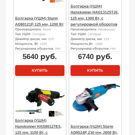
Болгарка (УШМ)
Hanskonner HAG13125TJЕ,
Болгарка (УШМ) Sturm
125 мм, 1300 Вт, с
AG90121P, 125 мм, 1200 Вт
регулировкой оборотов
Производитель
: Sturm
Производитель
: Hanskonner
Тип УШМ
: Сетевые
Тип УШМ
: Сетевые
Диаметр диска, мм
: 125
Диаметр диска, мм
: 125
Мощность, Вт
: 1200
Мощность,Вт.
: 1300
Регулировка оборотов
: Нет
Регулировка оборотов
: Нет
5640
руб.
6740
руб.
КУПИТЬ
КУПИТЬ
Болгарка (УШМ)
Hanskonner HAG9012TES,
Болгарка (УШМ) Sturm
125 мм, 1100 Вт, с
AG9524P, 230 мм, 2600 Вт,