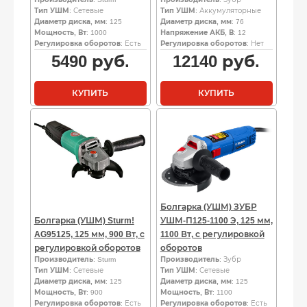
Тип УШМ
: Сетевые
Тип УШМ
: Аккумуляторные
Диаметр диска, мм
: 125
Диаметр диска, мм
: 76
Мощность, Вт
: 1000
Напряжение АКБ, В
: 12
Регулировка оборотов
: Есть
Регулировка оборотов
: Нет
5490
руб.
12140
руб.
КУПИТЬ
КУПИТЬ
Болгарка (УШМ) ЗУБР
Болгарка (УШМ) Sturm!
УШМ-П125-1100 Э, 125 мм,
AG95125, 125 мм, 900 Вт, с
1100 Вт, с регулировкой
регулировкой оборотов
оборотов
Производитель
: Sturm
Производитель
: Зубр
Тип УШМ
: Сетевые
Тип УШМ
: Сетевые
Диаметр диска, мм
: 125
Диаметр диска, мм
: 125
Мощность, Вт
: 900
Мощность, Вт
: 1100
Регулировка оборотов
: Есть
Регулировка оборотов
: Есть