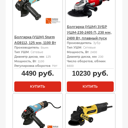
Болгарка (УШМ) ЗУБР
УШМ-230-2405 П, 230 мм,
Болгарка (УШМ) Sturm
2400 Вт, плавный пуск
AG9112, 125 мм, 1100 Вт
Производитель
: Зубр
Производитель
: Sturm
Тип УШМ
: Сетевые
Тип УШМ
: Сетевые
Мощность, Вт
: 2400
Диаметр диска, мм
: 125
Диаметр диска, мм
: 230
Мощность, Вт
: 1100
Число оборотов, об/мин
:
Регулировка оборотов
: Нет
6600
4490
руб.
10230
руб.
КУПИТЬ
КУПИТЬ