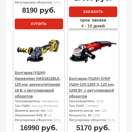
Регулировка оборотов
: Есть
8190
руб.
ЗАКАЗАТЬ
срок заказа
КУПИТЬ
4 - 10 дней
Болгарка (УШМ)
Hanskonner HAG1812BLE,
Болгарка (УШМ) ЗУБР
125 мм, аккумуляторная
УШМ-125-1205 Э, 125 мм,
18 В, с регулировкой
1200 Вт, с регулировкой
оборотов
оборотов
Производитель
: Hanskonner
Производитель
: Зубр
Тип УШМ
: Аккумуляторные
Тип УШМ
: Сетевые
Диаметр диска, мм
: 125
Диаметр диска, мм
: 125
Напряжение АКБ, В
: 18
Мощность, Вт
: 1200
Регулировка оборотов
: Есть
Регулировка оборотов
: Есть
16990
руб.
5170
руб.