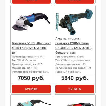
Аккумуляторная
Болгарка (УШМ) Фиолент
болгарка (УШМ) Sturm
МШУ17-11, 125 мм, 1100
CAG1812BL, 125 мм, 18 В,
Вт
бесщеточная
Производитель
: Фиолент
Производитель
: Sturm
Тип УШМ
: Сетевые
Тип УШМ
: Аккумуляторные
Диаметр диска, мм
: 125
Диаметр диска, мм
: 125
Мощность, Вт
: 1100
Регулировка оборотов
: Нет
Регулировка оборотов
: Есть
Плавный пуск
: Есть
7050
руб.
5840
руб.
КУПИТЬ
КУПИТЬ