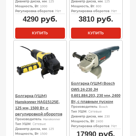
Диаметр диска, мм
: 125
Диаметр диска, мм
: 125
Мощность, Вт
: 1000
Мощность, Вт
: 800
Регулировка оборотов
: Нет
Регулировка оборотов
: Нет
4290
руб.
3810
руб.
КУПИТЬ
КУПИТЬ
Болгарка (УШМ) Bosch
GWS 24-230 JH
0.601.884.203, 230 мм, 2400
Болгарка (УШМ)
Вт, с плавным пуском
Hanskonner HAG15125E,
Производитель
: Bosch
125 мм, 1500 Вт, с
Тип УШМ
: Сетевые
регулировкой оборотов
Диаметр диска, мм
: 230
Производитель
: Hanskonner
Мощность, Вт
: 2400
Тип УШМ
: Сетевые
Регулировка оборотов
: Нет
Диаметр диска, мм
: 125
17990
руб.
Мощность, Вт
: 1500