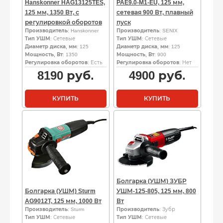
Hanskonner HAG13125TES,
PAE9.0-M1-EU, 125 мм,
125 мм, 1350 Вт, с
сетевая 900 Вт, плавный
регулировкой оборотов
пуск
Производитель
: Hanskonner
Производитель
: SENIX
Тип УШМ
: Сетевые
Тип УШМ
: Сетевые
Диаметр диска, мм
: 125
Диаметр диска, мм
: 125
Мощность, Вт
: 1350
Мощность, Вт
: 900
Регулировка оборотов
: Есть
Регулировка оборотов
: Нет
8190
руб.
4900
руб.
КУПИТЬ
КУПИТЬ
Болгарка (УШМ) ЗУБР
Болгарка (УШМ) Sturm
УШМ-125-805, 125 мм, 800
AG9012T, 125 мм, 1000 Вт
Вт
Производитель
: Sturm
Производитель
: Зубр
Тип УШМ
: Сетевые
Тип УШМ
: Сетевые