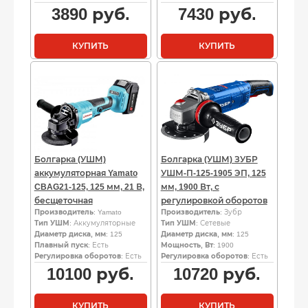
3890
руб.
7430
руб.
КУПИТЬ
КУПИТЬ
Болгарка (УШМ)
Болгарка (УШМ) ЗУБР
аккумуляторная Yamato
УШМ-П-125-1905 ЭП, 125
CBAG21-125, 125 мм, 21 В,
мм, 1900 Вт, с
бесщеточная
регулировкой оборотов
Производитель
: Yamato
Производитель
: Зубр
Тип УШМ
: Аккумуляторные
Тип УШМ
: Сетевые
Диаметр диска, мм
: 125
Диаметр диска, мм
: 125
Плавный пуск
: Есть
Мощность, Вт
: 1900
Регулировка оборотов
: Есть
Регулировка оборотов
: Есть
10100
руб.
10720
руб.
КУПИТЬ
КУПИТЬ