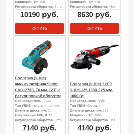
Мощность, Вт
: 1500
Мощность, Вт
: 720
Регулировка оборотов
: Есть
Регулировка оборотов
: Нет
10190
руб.
8630
руб.
КУПИТЬ
КУПИТЬ
Болгарка (УШМ)
аккумуляторная Sturm!
Болгарка (УШМ) ЗУБР
CAG1276C, 76 мм, 12 В, с
УШМ-125-1000, 125 мм,
регулировкой оборотов
1000 Вт
Производитель
: Sturm
Производитель
: Зубр
Тип УШМ
: Аккумуляторные
Тип УШМ
: Сетевые
Диаметр диска, мм
: 76
Диаметр диска, мм
: 125
Напряжение АКБ, В
: 12
Мощность, Вт
: 1000
Регулировка оборотов
: Есть
Регулировка оборотов
: Нет
7140
руб.
4140
руб.