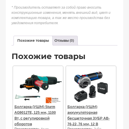
* Производитель оставляет за собой право вносить
конструкционные изменения, менять внешний вид, цвет и
комплектацию товара, а так же место производства без
уведомления потребителя.
Похожие товары
Отзывы (0)
Похожие товары
Болгарка (УШМ) Sturm
Болгарка (УШМ)
AG9012TE, 125 мм, 1100
аккумуляторная
Вт, с регулировкой
бесщеточная ЗУБР AB-
оборотов
76-22, 76 мм, 12 В
Производитель
: Sturm
Производитель
: Зубр