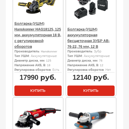
Болгарка (УШМ)
Hanskonner HAG18125, 125
Болгарка (УШМ)
мм, аккумуляторная 18 В,
аккумуляторная
с регулировкой
бесщеточная ЗУБР AB-
оборотов
76-22, 76 мм, 12 В
Производитель
: Hanskonner
Производитель
: Зубр
Тип УШМ
: Аккумуляторные
Тип УШМ
: Аккумуляторные
Диаметр диска, мм
: 125
Диаметр диска, мм
: 76
Напряжение АКБ, В
: 18
Напряжение АКБ, В
: 12
Регулировка оборотов
: Есть
Регулировка оборотов
: Нет
17990
руб.
12140
руб.
КУПИТЬ
КУПИТЬ