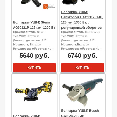
Болгарка (УШМ)
Hanskonner HAG13125TJЕ,
Болгарка (УШМ) Sturm
125 мм, 1300 Вт, с
AG90121P, 125 мм, 1200 Вт
регулировкой оборотов
Производитель
: Sturm
Производитель
: Hanskonner
Тип УШМ
: Сетевые
Тип УШМ
: Сетевые
Диаметр диска, мм
: 125
Диаметр диска, мм
: 125
Мощность, Вт
: 1200
Мощность,Вт.
: 1300
Регулировка оборотов
: Нет
Регулировка оборотов
: Нет
5640
руб.
6740
руб.
КУПИТЬ
КУПИТЬ
Болгарка (УШМ) Bosch
GWS 24-230 JH
Болгарка (УШМ)