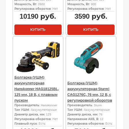
Мощность, Вт
: 2600
Мощность, Вт
: 900
Регулировка оборотов
: Нет
Регулировка оборотов
: Нет
10190
руб.
3590
руб.
КУПИТЬ
КУПИТЬ
Болгарка (УШМ)
аккумуляторная
Болгарка (УШМ)
Hanskonner HAG18125BL,
аккумуляторная Sturm!
125 мм, 18 В, с плавным
CAG1276C, 76 мм, 12 В, с
пуском
регулировкой оборотов
Производитель
: Hanskonner
Производитель
: Sturm
Тип УШМ
: Аккумуляторные
Тип УШМ
: Аккумуляторные
Диаметр диска, мм
: 125
Диаметр диска, мм
: 76
Регулировка оборотов
: Нет
Напряжение АКБ, В
: 12
Плавный пуск
: Есть
Регулировка оборотов
: Есть