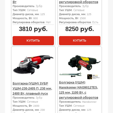
Вт
регулировкой оборотов
Производитель
: Зубр
Производитель
: Зубр
Тип УШМ
: Сетевые
Тип УШМ
: Сетевые
Диаметр диска, мм
: 125
Диаметр диска, мм
: 125
Мощность, Вт
: 800
Мощность, Вт
: 1500
Регулировка оборотов
: Нет
Регулировка оборотов
: Есть
3810
руб.
8250
руб.
КУПИТЬ
КУПИТЬ
Болгарка (УШМ)
Болгарка (УШМ) ЗУБР
Hanskonner HAG9012TES,
УШМ-230-2405 П, 230 мм,
125 мм, 1100 Вт, с
2400 Вт, плавный пуск
регулировкой оборотов
Производитель
: Зубр
Тип УШМ
: Сетевые
Производитель
: Hanskonner
Мощность, Вт
: 2400
Тип УШМ
: Сетевые
Диаметр диска, мм
: 230
Диаметр диска, мм
: 125