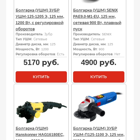
Болгарка (УШМ) ЗУБР
Болгарка (УШМ) SENIX
УШМ-125-1205 Э, 125 мм,
PAE9.0-M1-EU, 125 мм,
1200 Вт, с регулировкой
сетевая 900 Вт, плавный
оборотов
пуск
Производитель
: Зубр
Производитель
: SENIX
Тип УШМ
: Сетевые
Тип УШМ
: Сетевые
Диаметр диска, мм
: 125
Диаметр диска, мм
: 125
Мощность, Вт
: 1200
Мощность, Вт
: 900
Регулировка оборотов
: Есть
Регулировка оборотов
: Нет
5170
руб.
4900
руб.
КУПИТЬ
КУПИТЬ
Болгарка (УШМ)
Болгарка (УШМ) ЗУБР
Hanskonner HAG16180EC,
УШМ-П125-1100 Э, 125 мм,