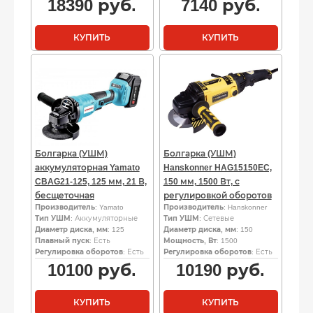
18390
руб.
7140
руб.
КУПИТЬ
КУПИТЬ
Болгарка (УШМ)
Болгарка (УШМ)
аккумуляторная Yamato
Hanskonner HAG15150EC,
CBAG21-125, 125 мм, 21 В,
150 мм, 1500 Вт, с
бесщеточная
регулировкой оборотов
Производитель
: Yamato
Производитель
: Hanskonner
Тип УШМ
: Аккумуляторные
Тип УШМ
: Сетевые
Диаметр диска, мм
: 125
Диаметр диска, мм
: 150
Плавный пуск
: Есть
Мощность, Вт
: 1500
Регулировка оборотов
: Есть
Регулировка оборотов
: Есть
10100
руб.
10190
руб.
КУПИТЬ
КУПИТЬ