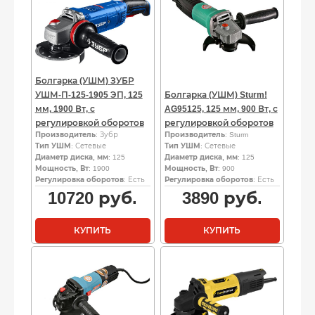
Болгарка (УШМ) ЗУБР
УШМ-П-125-1905 ЭП, 125
Болгарка (УШМ) Sturm!
мм, 1900 Вт, с
AG95125, 125 мм, 900 Вт, с
регулировкой оборотов
регулировкой оборотов
Производитель
: Зубр
Производитель
: Sturm
Тип УШМ
: Сетевые
Тип УШМ
: Сетевые
Диаметр диска, мм
: 125
Диаметр диска, мм
: 125
Мощность, Вт
: 1900
Мощность, Вт
: 900
Регулировка оборотов
: Есть
Регулировка оборотов
: Есть
10720
руб.
3890
руб.
КУПИТЬ
КУПИТЬ