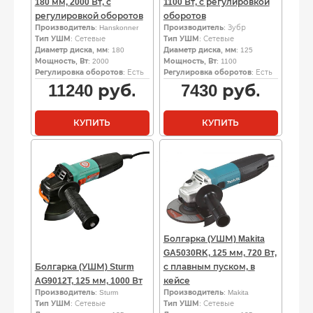
180 мм, 2000 Вт, с
1100 Вт, с регулировкой
регулировкой оборотов
оборотов
Производитель
: Hanskonner
Производитель
: Зубр
Тип УШМ
: Сетевые
Тип УШМ
: Сетевые
Диаметр диска, мм
: 180
Диаметр диска, мм
: 125
Мощность, Вт
: 2000
Мощность, Вт
: 1100
Регулировка оборотов
: Есть
Регулировка оборотов
: Есть
11240
руб.
7430
руб.
КУПИТЬ
КУПИТЬ
Болгарка (УШМ) Makita
GA5030RK, 125 мм, 720 Вт,
Болгарка (УШМ) Sturm
с плавным пуском, в
AG9012T, 125 мм, 1000 Вт
кейсе
Производитель
: Sturm
Производитель
: Makita
Тип УШМ
: Сетевые
Тип УШМ
: Сетевые