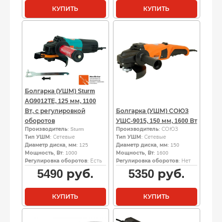
КУПИТЬ
КУПИТЬ
Болгарка (УШМ) Sturm
AG9012TE, 125 мм, 1100
Вт, с регулировкой
Болгарка (УШМ) СОЮЗ
оборотов
УШС-9015, 150 мм, 1600 Вт
Производитель
: Sturm
Производитель
: СОЮЗ
Тип УШМ
: Сетевые
Тип УШМ
: Сетевые
Диаметр диска, мм
: 125
Диаметр диска, мм
: 150
Мощность, Вт
: 1000
Мощность, Вт
: 1600
Регулировка оборотов
: Есть
Регулировка оборотов
: Нет
5490
руб.
5350
руб.
КУПИТЬ
КУПИТЬ