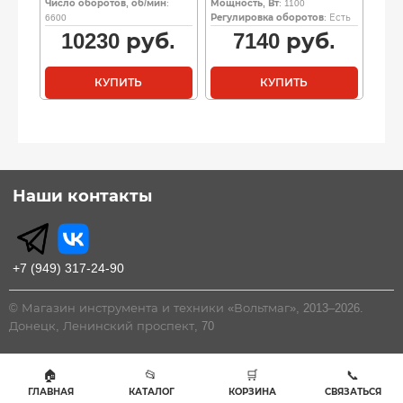
Число оборотов, об/мин
:
Мощность, Вт
: 1100
6600
Регулировка оборотов
: Есть
10230
руб.
7140
руб.
КУПИТЬ
КУПИТЬ
Наши контакты
+7 (949) 317-24-90
© Магазин инструмента и техники «Вольтмаг», 2013–2026.
Донецк, Ленинский проспект, 70
🏠
📂
🛒
📞
ГЛАВНАЯ
КАТАЛОГ
КОРЗИНА
СВЯЗАТЬСЯ