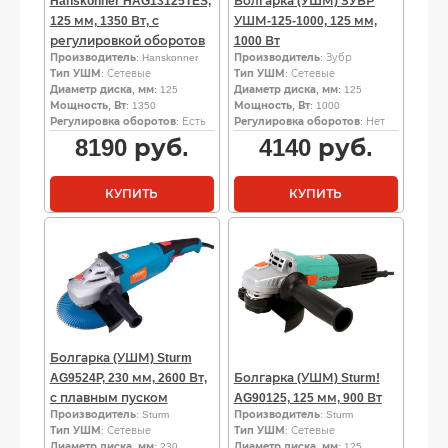
Hanskonner HAG13125TES,
Болгарка (УШМ) ЗУБР
125 мм, 1350 Вт, с
УШМ-125-1000, 125 мм,
регулировкой оборотов
1000 Вт
Производитель
: Hanskonner
Производитель
: Зубр
Тип УШМ
: Сетевые
Тип УШМ
: Сетевые
Диаметр диска, мм
: 125
Диаметр диска, мм
: 125
Мощность, Вт
: 1350
Мощность, Вт
: 1000
Регулировка оборотов
: Есть
Регулировка оборотов
: Нет
8190
руб.
4140
руб.
КУПИТЬ
КУПИТЬ
Болгарка (УШМ) Sturm
AG9524P, 230 мм, 2600 Вт,
Болгарка (УШМ) Sturm!
с плавным пуском
AG90125, 125 мм, 900 Вт
Производитель
: Sturm
Производитель
: Sturm
Тип УШМ
: Сетевые
Тип УШМ
: Сетевые
Диаметр диска, мм
: 230
Диаметр диска, мм
: 125