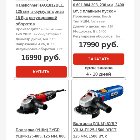
0.601.884.203, 230 мм, 2400
Hanskonner HAG1812BLE,
Вт, с плавным пуском
125 мм, аккумуляторная
Производитель
: Bosch
18 В, с регулировкой
Тип УШМ
: Сетевые
оборотов
Диаметр диска, мм
: 230
Производитель
: Hanskonner
Мощность, Вт
: 2400
Тип УШМ
: Аккумуляторные
Регулировка оборотов
: Нет
Диаметр диска, мм
: 125
17990
руб.
Напряжение АКБ, В
: 18
Регулировка оборотов
: Есть
16990
руб.
ЗАКАЗАТЬ
срок заказа
КУПИТЬ
4 - 10 дней
Болгарка (УШМ) ЗУБР
Болгарка (УШМ) ЗУБР
УШМ-П125-1500 ЭПСТ,
УШМ-125-805, 125 мм, 800
125 мм, 1500 Вт, с