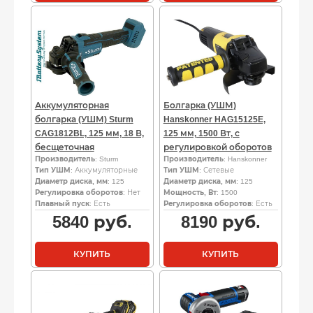
Аккумуляторная
Болгарка (УШМ)
болгарка (УШМ) Sturm
Hanskonner HAG15125E,
CAG1812BL, 125 мм, 18 В,
125 мм, 1500 Вт, с
бесщеточная
регулировкой оборотов
Производитель
: Sturm
Производитель
: Hanskonner
Тип УШМ
: Аккумуляторные
Тип УШМ
: Сетевые
Диаметр диска, мм
: 125
Диаметр диска, мм
: 125
Регулировка оборотов
: Нет
Мощность, Вт
: 1500
Плавный пуск
: Есть
Регулировка оборотов
: Есть
5840
руб.
8190
руб.
КУПИТЬ
КУПИТЬ