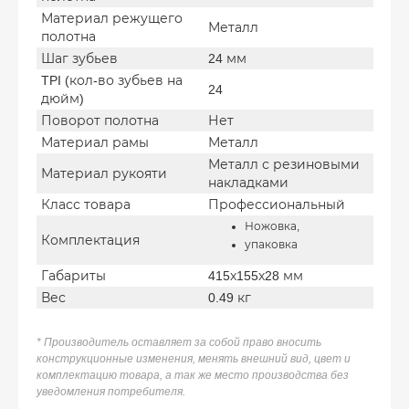
Материал режущего
Металл
полотна
Шаг зубьев
24 мм
TPI (кол-во зубьев на
24
дюйм)
Поворот полотна
Нет
Материал рамы
Металл
Металл с резиновыми
Материал рукояти
накладками
Класс товара
Профессиональный
Ножовка,
Комплектация
упаковка
Габариты
415х155х28 мм
Вес
0.49 кг
* Производитель оставляет за собой право вносить
конструкционные изменения, менять внешний вид, цвет и
комплектацию товара, а так же место производства без
уведомления потребителя.