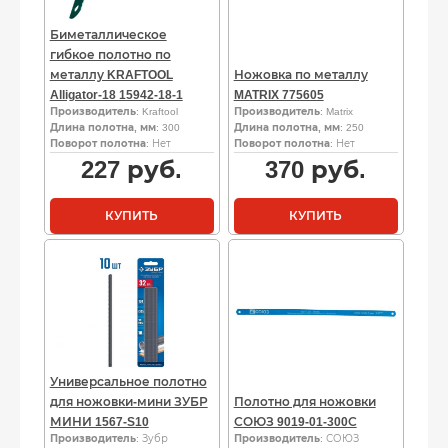
Биметаллическое
гибкое полотно по
металлу KRAFTOOL
Ножовка по металлу
Alligator-18 15942-18-1
MATRIX 775605
Производитель
: Kraftool
Производитель
: Matrix
Длина полотна, мм
: 300
Длина полотна, мм
: 250
Поворот полотна
: Нет
Поворот полотна
: Нет
227
руб.
370
руб.
КУПИТЬ
КУПИТЬ
Универсальное полотно
для ножовки-мини ЗУБР
Полотно для ножовки
МИНИ 1567-S10
СОЮЗ 9019-01-300С
Производитель
: Зубр
Производитель
: СОЮЗ