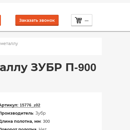
Заказать звонок
—
 металлу
аллу ЗУБР П-900
Артикул:
15776_z02
Производитель
: Зубр
Длина полотна, мм
: 300
Поворот полотна
: Нет