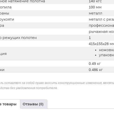
ное натяжение полотна
140 кгс
ропила
100 мм
рамы
металл
рукояти
металл с ре
ра
профессион
рычажная но
о режущих полотен
1
415x155x28 м
ножовк
ция
упаковк
0.49 кг
вки
0.486 кг
ль оставляет за собой право вносить конструкционные изменения, менять
дства без уведомления потребителя.
е товары
Отзывы (0)