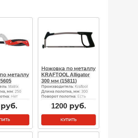
Ножовка по металлу
по металлу
KRAFTOOL Alligator
75605
300 мм (15811)
ель
: Matrix
Производитель
: Kraftool
на, мм
: 250
Длина полотна, мм
: 300
отна
: Нет
Поворот полотна
: Есть
руб.
1200
руб.
ПИТЬ
КУПИТЬ