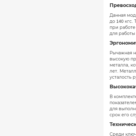
Превосхо
Данная мод
до 140 кгс
при работе
для работы
Эргономи
Рычажная н
высокую пр
металла, к
лет. Метал
усталость 
Высокока
В комплект
показателе
для выполн
срок его с
Техническ
Среди ключ