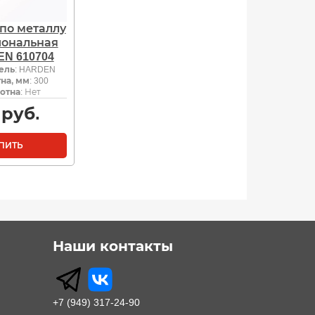
по металлу
иональная
EN 610704
ель
: HARDEN
на, мм
: 300
отна
: Нет
руб.
ПИТЬ
Наши контакты
+7 (949) 317-24-90