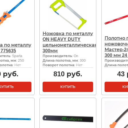
Ножовка по металлу
Полотно 
ON HEAVY DUTY
ножовоч
а по металлу
цельнометаллическая
Мастер-24
775635
300мм
300 мм 24
итель
: Sparta
Производитель
: On
отна, мм
: 250
Длина полотна, мм
: 300
Производит
олотна
: Нет
Поворот полотна
: Нет
Длина полот
0
руб.
810
руб.
43
КУПИТЬ
КУПИТЬ
КУ