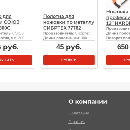
Ножовка 
о для
Полотна для
професс
и СОЮЗ
ножовки по металлу
12″ HARD
-300С
СИБРТЕХ 77762
Производит
итель
: СОЮЗ
Производитель
: Сибртех
Длина полот
отна, мм
: 300
Длина полотна, мм
: 300
Поворот пол
6
руб.
45
руб.
650
КУПИТЬ
КУПИТЬ
КУ
О компании
О магазине
Гарантия