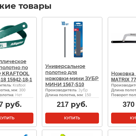
жие товары
ллическое
Универсальное
полотно по
полотно для
у KRAFTOOL
Ножовка 
ножовки-мини ЗУБР
r-18 15942-18-1
MATRIX 7
МИНИ 1567-S10
итель
: Kraftool
Производит
отна, мм
: 300
Производитель
: Зубр
Длина полот
олотна
: Нет
Длина полотна, мм
: 150
Поворот пол
7
руб.
217
руб.
370
КУПИТЬ
КУПИТЬ
КУ