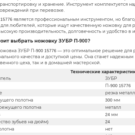
транспортировку и хранение. Инструмент комплектуется 
повреждений при перевозке.
 15776 является профессиональным инструментом, но благо
 для любителей, которые ищут качественную ножовку для р
высокую производительность, долговечность и удобство в 
тоит выбрать ножовку ЗУБР П-900?
ожовка ЗУБР П-900 15776 — это оптимальное решение для 
ального качества и доступной цены. Она станет надежным
венного цеха, так и в домашней мастерской.
Технические характеристи
тель
ЗУБР
П-900 15776
е
резка металл
ущего полотна
300 мм
режущего полотна
металл
в
24 мм
ество зубьев на дюйм)
24
олотна
нет