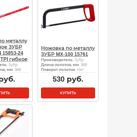
по металлу
ное ЗУБР
Ножовка по металлу
 15853-24
ЗУБР MX-100 15761
 TPI гибкое
Производитель
: Зубр
ель
: Зубр
Длина полотна, мм
: 300
на, мм
: 300
Поворот полотна
: Нет
руб.
530
руб.
ПИТЬ
КУПИТЬ