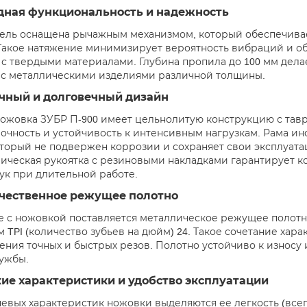
дная функциональность и надежность
ель оснащена рычажным механизмом, который обеспечива
. Такое натяжение минимизирует вероятность вибраций и о
 с твердыми материалами. Глубина пропила до 100 мм дел
 с металлическими изделиями различной толщины.
чный и долговечный дизайн
ожовка ЗУБР П-900 имеет цельнолитую конструкцию с тав
очность и устойчивость к интенсивным нагрузкам. Рама ин
оторый не подвержен коррозии и сохраняет свои эксплуат
лическая рукоятка с резиновыми накладками гарантирует 
рук при длительной работе.
чественное режущее полотно
е с ножовкой поставляется металлическое режущее полотно
м TPI (количество зубьев на дюйм) 24. Такое сочетание ха
ения точных и быстрых резов. Полотно устойчиво к износу
лужбы.
ие характеристики и удобство эксплуатации
евых характеристик ножовки выделяются ее легкость (всего