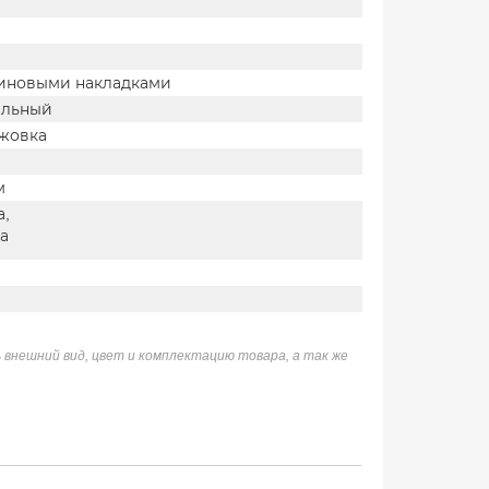
зиновыми накладками
альный
жовка
м
а,
а
 внешний вид, цвет и комплектацию товара, а так же