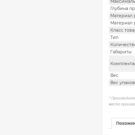
Максималь
Глубина п
Материал 
Материал 
Класс това
Тип
Количеств
Габариты
Комплекта
Вес
Вес упако
* Производите
место произво
Похожи