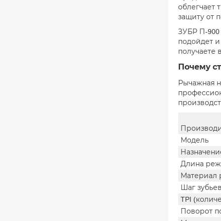
облегчает 
защиту от 
ЗУБР П-900
подойдет и
получаете 
Почему с
Рычажная н
профессион
производст
Производи
Модель
Назначени
Длина реж
Материал 
Шаг зубье
TPI (колич
Поворот п