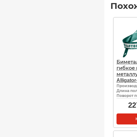
Похо
Бимета
гибкое 
металл
Alligato
Производ
Длина пол
Поворот п
22