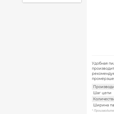
Удобная пи
производит
рекомендуе
промёрзше
Производи
Шаг цепи
Количеств
Ширина па
* Производите