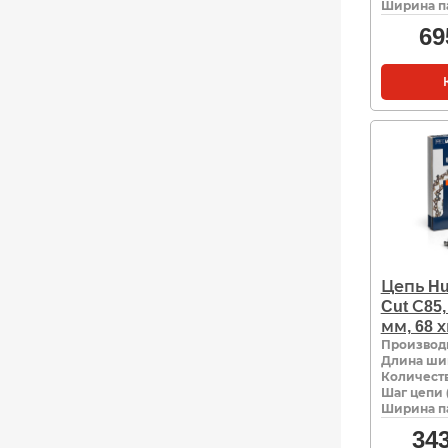
Ширина па
69
Цепь Hu
Cut С85, 
мм, 68 
Производ
Длина ши
Количеств
Шаг цепи 
Ширина па
34