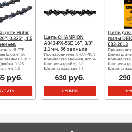
 цепь Huter
Цепь для
Цепь CHAMPION
20″, 0.325″, 1.5
пилы DEK
A043-PX-56E 16″, 3/8″,
веньев
083-2013
1.1мм, 56 звеньев
итель
: HUTER
Производит
ны (дюйм)
: 20
Производитель
: CHAMPION
Длина шины
о звеньев, шт
: 76
Количество звеньев, шт
: 56
Количество 
(дюйм)
: 0.325
Шаг цепи (дюйм)
: 3/8
Шаг цепи (д
за, мм
: 1.5
Ширина паза, мм
: 1.1
Ширина паза
55
руб.
630
руб.
290
КУПИТЬ
КУПИТЬ
КУ