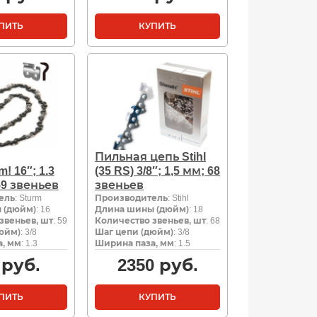
ПИТЬ
КУПИТЬ
Пильная цепь Stihl
! 16″; 1.3
(35 RS) 3/8″; 1,5 мм; 68
 59 звеньев
звеньев
ель
: Sturm
Производитель
: Stihl
 (дюйм)
: 16
Длина шины (дюйм)
: 18
звеньев, шт
: 59
Количество звеньев, шт
: 68
юйм)
: 3/8
Шаг цепи (дюйм)
: 3/8
, мм
: 1.3
Ширина паза, мм
: 1.5
руб.
2350
руб.
ПИТЬ
КУПИТЬ