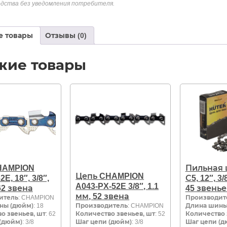
дства без уведомления потребителя.
е товары
Отзывы (0)
жие товары
HAMPION
Пильная 
Цепь CHAMPION
E, 18″, 3/8″,
С5, 12″, 3/
A043-PX-52E 3/8″, 1.1
62 звена
45 звенье
мм, 52 звена
итель
: CHAMPION
Производит
ны (дюйм)
: 18
Производитель
: CHAMPION
Длина шины
о звеньев, шт
: 62
Количество звеньев, шт
: 52
Количество 
(дюйм)
: 3/8
Шаг цепи (дюйм)
: 3/8
Шаг цепи (д