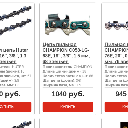
Цепь пильная
Пильная 
 цепь Huter
CHAMPION C058-LG-
CHAMPION
16″, 3/8″, 1.3
68E, 18″, 3/8″, 1.5 мм,
76E, 20″, 0
звеньев
68 звеньев
мм, 76 зв
итель
: HUTER
Производитель
: CHAMPION
Производит
ны (дюйм)
: 16
Длина шины (дюйм)
: 18
Длина шины
о звеньев, шт
: 57
Количество звеньев, шт
: 68
Количество 
(дюйм)
: 3/8
Шаг цепи (дюйм)
: 3/8
Шаг цепи (д
за, мм
: 1.3
Ширина паза, мм
: 1.5
Ширина паза
0
руб.
1040
руб.
945
КУПИТЬ
КУПИТЬ
КУ