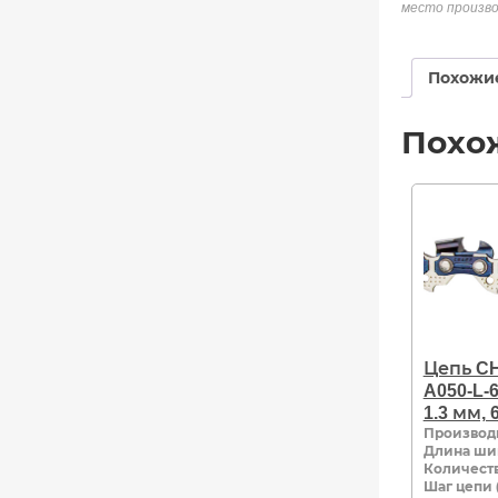
место произво
Похожи
Похо
Цепь C
A050-L-62
1.3 мм, 
Производ
Длина ши
Количеств
Шаг цепи 