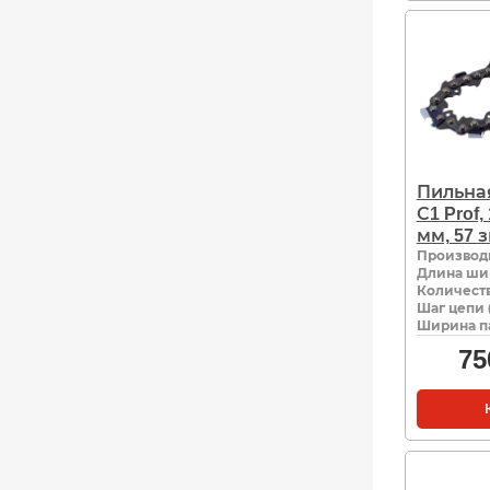
Пильная
С1 Prof, 
мм, 57 
Производ
Длина ши
Количеств
Шаг цепи 
Ширина па
75