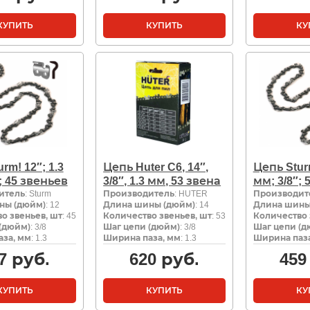
КУПИТЬ
КУПИТЬ
КУ
rm! 12″; 1.3
Цепь Huter C6, 14″,
Цепь Sturm
; 45 звеньев
3/8″, 1.3 мм, 53 звена
мм; 3/8″;
итель
: Sturm
Производитель
: HUTER
Производит
ны (дюйм)
: 12
Длина шины (дюйм)
: 14
Длина шины
о звеньев, шт
: 45
Количество звеньев, шт
: 53
Количество 
(дюйм)
: 3/8
Шаг цепи (дюйм)
: 3/8
Шаг цепи (д
за, мм
: 1.3
Ширина паза, мм
: 1.3
Ширина паза
7
руб.
620
руб.
459
КУПИТЬ
КУПИТЬ
КУ