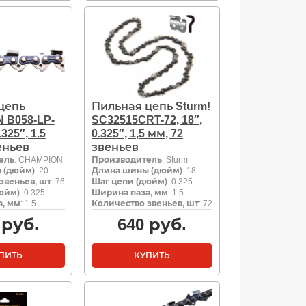
цепь
Пильная цепь Sturm!
 B058-LP-
SC32515CRT-72, 18″,
.325″, 1.5
0.325″, 1,5 мм, 72
еньев
звеньев
ель
: CHAMPION
Производитель
: Sturm
 (дюйм)
: 20
Длина шины (дюйм)
: 18
звеньев, шт
: 76
Шаг цепи (дюйм)
: 0.325
юйм)
: 0.325
Ширина паза, мм
: 1.5
, мм
: 1.5
Количество звеньев, шт
: 72
руб.
640
руб.
ПИТЬ
КУПИТЬ