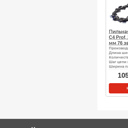
Пильная
C4 Prof, 
мм 76 з
Производ
Длина ши
Количеств
Шаг цепи 
Ширина па
10