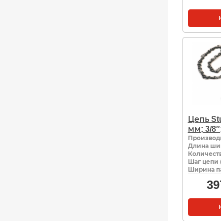
Цепь Stu
мм; 3/8″
Производ
Длина ши
Количеств
Шаг цепи 
Ширина па
39