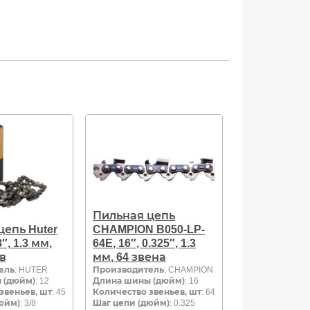
Пильная цепь
цепь Huter
CHAMPION B050-LP-
8″, 1.3 мм,
64E, 16″, 0.325″, 1.3
в
мм, 64 звена
ель
: HUTER
Производитель
: CHAMPION
 (дюйм)
: 12
Длина шины (дюйм)
: 16
звеньев, шт
: 45
Количество звеньев, шт
: 64
юйм)
: 3/8
Шаг цепи (дюйм)
: 0.325