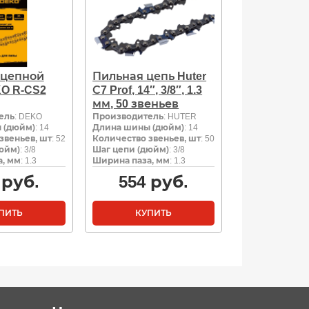
 цепной
Пильная цепь Huter
O R-CS2
С7 Prof, 14″, 3/8″, 1.3
мм, 50 звеньев
ель
: DEKO
Производитель
: HUTER
 (дюйм)
: 14
Длина шины (дюйм)
: 14
звеньев, шт
: 52
Количество звеньев, шт
: 50
юйм)
: 3/8
Шаг цепи (дюйм)
: 3/8
, мм
: 1.3
Ширина паза, мм
: 1.3
руб.
554
руб.
ПИТЬ
КУПИТЬ