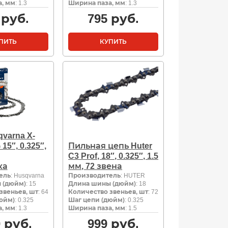
, мм
: 1.3
Ширина паза, мм
: 1.3
руб.
795
руб.
ПИТЬ
КУПИТЬ
varna X-
15″, 0.325″,
Пильная цепь Huter
C3 Prof, 18″, 0.325″, 1.5
ка
мм, 72 звена
ель
: Husqvarna
Производитель
: HUTER
 (дюйм)
: 15
Длина шины (дюйм)
: 18
звеньев, шт
: 64
Количество звеньев, шт
: 72
юйм)
: 0.325
Шаг цепи (дюйм)
: 0.325
, мм
: 1.3
Ширина паза, мм
: 1.5
0
руб.
999
руб.