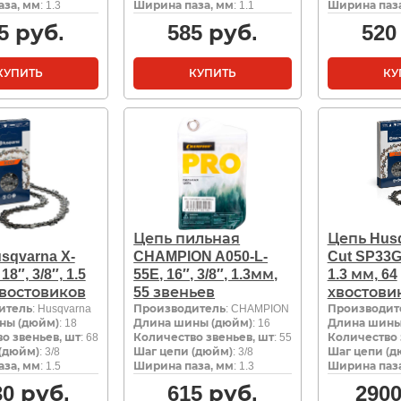
за, мм
: 1.3
Ширина паза, мм
: 1.1
Ширина паза
5
руб.
585
руб.
520
КУПИТЬ
КУПИТЬ
КУ
Цепь пильная
Цепь Husq
sqvarna X-
CHAMPION A050-L-
Cut SP33G 
18″, 3/8″, 1.5
55E, 16″, 3/8″, 1.3мм,
1.3 мм, 64
хвостовиков
55 звеньев
хвостови
итель
: Husqvarna
Производитель
: CHAMPION
Производит
ны (дюйм)
: 18
Длина шины (дюйм)
: 16
Длина шины
о звеньев, шт
: 68
Количество звеньев, шт
: 55
Количество 
(дюйм)
: 3/8
Шаг цепи (дюйм)
: 3/8
Шаг цепи (д
за, мм
: 1.5
Ширина паза, мм
: 1.3
Ширина паза
30
руб.
615
руб.
290