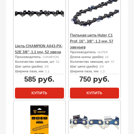
Пильная цепь Huter С1
Prof, 16″, 3/8″, 1.3 мм, 57
Цепь CHAMPION A043-PX-
звеньев
52E 3/8″, 1.1 мм, 52 звена
Производитель
: HUTER
Производитель
: CHAMPION
Длина шины (дюйм)
: 16
Количество звеньев, шт
: 52
Количество звеньев, шт
: 57
Шаг цепи (дюйм)
: 3/8
Шаг цепи (дюйм)
: 3/8
Ширина паза, мм
: 1.1
Ширина паза, мм
: 1.3
585
руб.
750
руб.
КУПИТЬ
КУПИТЬ