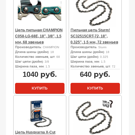
Цепь пильная CHAMPION
Пильная цепь Sturm!
C058-LG-68E, 18″, 3/8″, 1.5
SC32515CRT-72, 18″,
мм, 68 звеньев
0.325″, 1,5 мм, 72 звеньев
Производитель
: CHAMPION
Производитель
: Sturm
Длина шины (дюйм)
: 18
Длина шины (дюйм)
: 18
Количество звеньев, шт
: 68
Шаг цепи (дюйм)
: 0.325
Шаг цепи (дюйм)
: 3/8
Ширина паза, мм
: 1.5
Ширина паза, мм
: 1.5
Количество звеньев, шт
: 72
1040
руб.
640
руб.
КУПИТЬ
КУПИТЬ
Цепь Husqvarna X-Cut