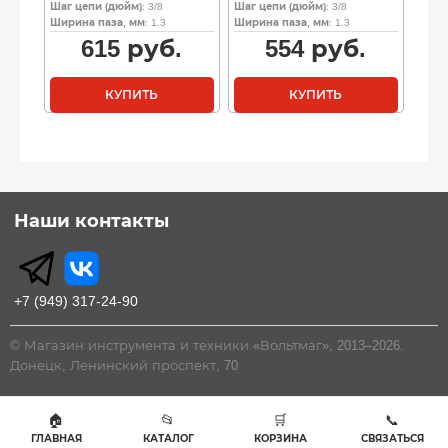
Шаг цепи (дюйм)
: 3/8
Шаг цепи (дюйм)
: 3/8
Ширина паза, мм
: 1.3
Ширина паза, мм
: 1.3
615
руб.
554
руб.
КУПИТЬ
КУПИТЬ
Наши контакты
+7 (949) 317-24-90
© Магазин инструмента и техники «Вольтмаг», 2013–2026.
Донецк, Ленинский проспект, 70
🏠
📂
🛒
📞
ГЛАВНАЯ
КАТАЛОГ
КОРЗИНА
СВЯЗАТЬСЯ