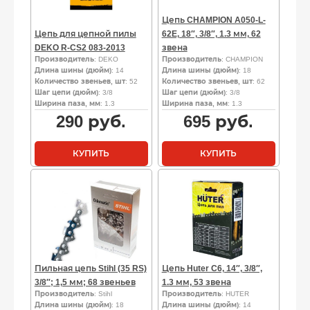
Цепь CHAMPION A050-L-
Цепь для цепной пилы
62E, 18″, 3/8″, 1.3 мм, 62
DEKO R-CS2 083-2013
звена
Производитель
: DEKO
Производитель
: CHAMPION
Длина шины (дюйм)
: 14
Длина шины (дюйм)
: 18
Количество звеньев, шт
: 52
Количество звеньев, шт
: 62
Шаг цепи (дюйм)
: 3/8
Шаг цепи (дюйм)
: 3/8
Ширина паза, мм
: 1.3
Ширина паза, мм
: 1.3
290
руб.
695
руб.
КУПИТЬ
КУПИТЬ
Пильная цепь Stihl (35 RS)
Цепь Huter C6, 14″, 3/8″,
3/8″; 1,5 мм; 68 звеньев
1.3 мм, 53 звена
Производитель
: Stihl
Производитель
: HUTER
Длина шины (дюйм)
: 18
Длина шины (дюйм)
: 14