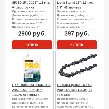
SP33G 15″, 0.325″, 1.3 мм,
Цепь Sturm! 12″; 1.3 мм;
64 хвостовика
3/8″; 45 звеньев
Производитель
: Husqvarna
Производитель
: Sturm
Длина шины (дюйм)
: 15
Длина шины (дюйм)
: 12
Количество звеньев, шт
: 64
Количество звеньев, шт
: 45
Шаг цепи (дюйм)
: 0.325
Шаг цепи (дюйм)
: 3/8
Ширина паза, мм
: 1.3
Ширина паза, мм
: 1.3
2900
руб.
397
руб.
КУПИТЬ
КУПИТЬ
Цепь пильная CHAMPION
Пильная цепь Huter С7
A050-L-55E, 16″, 3/8″,
Prof, 14″, 3/8″, 1.3 мм, 50
1.3мм, 55 звеньев
звеньев
Производитель
: CHAMPION
Производитель
: HUTER
Длина шины (дюйм)
: 16
Длина шины (дюйм)
: 14
Количество звеньев, шт
: 55
Количество звеньев, шт
: 50