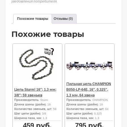
уведомления потребителя.
Похожие товары
Отзывы (0)
Похожие товары
Пильная цепь CHAMPION
Цепь Sturm! 16″; 1.3 мм;
B050-LP-64E, 16″, 0.325″,
3/8″; 59 звеньев
1.3 мм, 64 звена
Производитель
: Sturm
Производитель
: CHAMPION
Длина шины (дюйм)
: 16
Длина шины (дюйм)
: 16
Количество звеньев, шт
: 59
Количество звеньев, шт
: 64
Шаг цепи (дюйм)
: 3/8
Шаг цепи (дюйм)
: 0.325
Ширина паза, мм
: 1.3
Ширина паза, мм
: 1.3
459
руб.
795
руб.