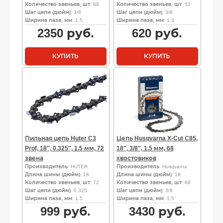
Количество звеньев, шт
: 68
Количество звеньев, шт
: 53
Шаг цепи (дюйм)
: 3/8
Шаг цепи (дюйм)
: 3/8
Ширина паза, мм
: 1.5
Ширина паза, мм
: 1.3
2350
руб.
620
руб.
КУПИТЬ
КУПИТЬ
Пильная цепь Huter C3
Цепь Husqvarna X-Cut С85,
Prof, 18″, 0.325″, 1.5 мм, 72
18″, 3/8″, 1.5 мм, 68
звена
хвостовиков
Производитель
: HUTER
Производитель
: Husqvarna
Длина шины (дюйм)
: 18
Длина шины (дюйм)
: 18
Количество звеньев, шт
: 72
Количество звеньев, шт
: 68
Шаг цепи (дюйм)
: 0.325
Шаг цепи (дюйм)
: 3/8
Ширина паза, мм
: 1.5
Ширина паза, мм
: 1.5
999
руб.
3430
руб.