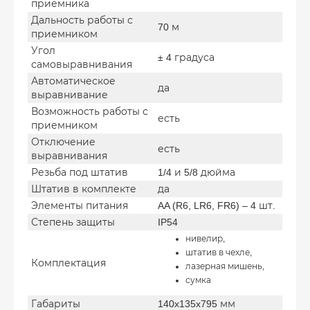
приемника
Дальность работы с
70 м
приемником
Угол
± 4 градуса
самовыравнивания
Автоматическое
да
выравнивание
Возможность работы с
есть
приемником
Отключение
есть
выравнивания
Резьба под штатив
1/4 и 5/8 дюйма
Штатив в комплекте
да
Элементы питания
AA (R6, LR6, FR6) – 4 шт.
Степень защиты
IP54
нивелир,
штатив в чехле,
Комплектация
лазерная мишень,
сумка
Габариты
140x135x795 мм