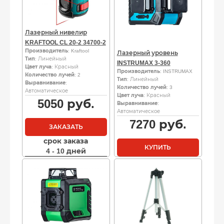
Лазерный нивелир
KRAFTOOL CL 20-2 34700-2
Производитель
: Kraftool
Лазерный уровень
Тип
: Линейный
INSTRUMAX 3-360
Цвет луча
: Красный
Производитель
: INSTRUMAX
Количество лучей
: 2
Тип
: Линейный
Выравнивание
:
Количество лучей
: 3
Автоматическое
Цвет луча
: Красный
5050
руб.
Выравнивание
:
Автоматическое
7270
руб.
ЗАКАЗАТЬ
срок заказа
КУПИТЬ
4 - 10 дней