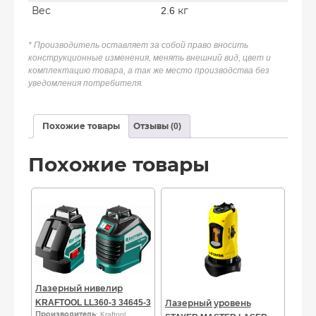
Вес
2.6 кг
* Производитель оставляет за собой право вносить
конструкционные изменения, менять внешний вид, цвет и
комплектацию товара, а так же место производства без
уведомления потребителя.
Похожие товары
Отзывы (0)
Похожие товары
Лазерный нивелир
KRAFTOOL LL360-3 34645-3
Лазерный уровень
Производитель
: Kraftool