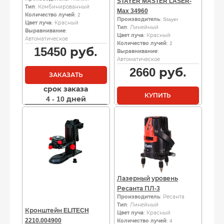
STAYER MASTER LASER-
Тип
: Комбинированный
Max 34960
Количество лучей
: 2
Производитель
: Stayer
Цвет луча
: Красный
Тип
: Линейный
Выравнивание
:
Цвет луча
: Красный
Автоматическое
Количество лучей
: 2
15450
руб.
Выравнивание
:
Автоматическое
2660
руб.
ЗАКАЗАТЬ
срок заказа
КУПИТЬ
4 - 10 дней
Лазерный уровень
Ресанта ПЛ-3
Производитель
: Ресанта
Тип
: Линейный
Кронштейн ELITECH
Цвет луча
: Красный
2210.004900
Количество лучей
: 4