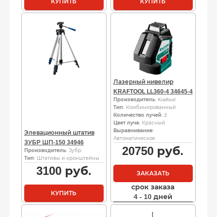
КУПИТЬ
КУПИТЬ
Лазерный нивелир
KRAFTOOL LL360-4 34645-4
Производитель
: Kraftool
Тип
: Комбинированный
Количество лучей
: 2
Цвет луча
: Красный
Выравнивание
:
Элевационный штатив
Автоматическое
ЗУБР ШП-150 34946
20750
руб.
Производитель
: Зубр
Тип
: Штативы и кронштейны
3100
руб.
ЗАКАЗАТЬ
срок заказа
КУПИТЬ
4 - 10 дней