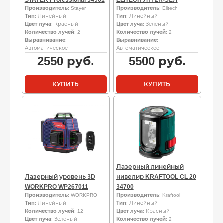
STAYER Professional 34961
ELITECH ЛН 2К-ЗЕЛ
Производитель
: Stayer
Производитель
: Elitech
Тип
: Линейный
Тип
: Линейный
Цвет луча
: Красный
Цвет луча
: Зеленый
Количество лучей
: 2
Количество лучей
: 2
Выравнивание
:
Выравнивание
:
Автоматическое
Автоматическое
2550
руб.
5500
руб.
КУПИТЬ
КУПИТЬ
Лазерный линейный
Лазерный уровень 3D
нивелир KRAFTOOL CL 20
WORKPRO WP267011
34700
Производитель
: WORKPRO
Производитель
: Kraftool
Тип
: Линейный
Тип
: Линейный
Количество лучей
: 12
Цвет луча
: Красный
Цвет луча
: Зеленый
Количество лучей
: 2