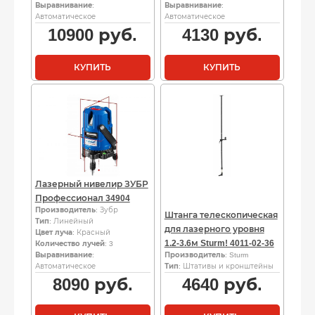
Выравнивание
:
Выравнивание
:
Автоматическое
Автоматическое
10900
руб.
4130
руб.
КУПИТЬ
КУПИТЬ
Лазерный нивелир ЗУБР
Профессионал 34904
Производитель
: Зубр
Штанга телескопическая
Тип
: Линейный
для лазерного уровня
Цвет луча
: Красный
1.2-3.6м Sturm! 4011-02-36
Количество лучей
: 3
Выравнивание
:
Производитель
: Sturm
Автоматическое
Тип
: Штативы и кронштейны
8090
руб.
4640
руб.