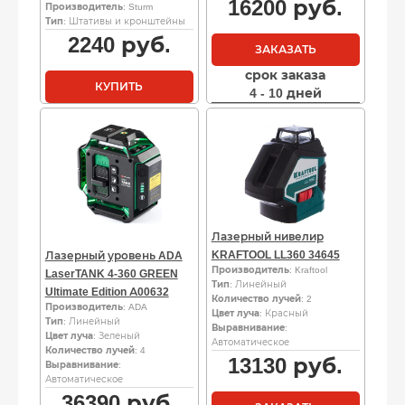
16200
руб.
Производитель
: Sturm
Тип
: Штативы и кронштейны
2240
руб.
ЗАКАЗАТЬ
срок заказа
КУПИТЬ
4 - 10 дней
Лазерный нивелир
KRAFTOOL LL360 34645
Лазерный уровень ADA
Производитель
: Kraftool
LaserTANK 4-360 GREEN
Тип
: Линейный
Ultimate Edition А00632
Количество лучей
: 2
Производитель
: ADA
Цвет луча
: Красный
Тип
: Линейный
Выравнивание
:
Цвет луча
: Зеленый
Автоматическое
Количество лучей
: 4
13130
руб.
Выравнивание
:
Автоматическое
36390
руб.