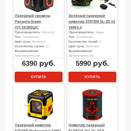
Лазерный уровень
Зелёный лазерный
Ресанта Green
нивелир STAYER SL-3D #2
ПЛ-3Х360ШС
34963-2
Производитель
: Ресанта
Производитель
: Stayer
Тип
: Линейный
Тип
: Линейный
Цвет луча
: Зеленый
Количество лучей
: 3
Количество лучей
: 12
Цвет луча
: Зеленый
Выравнивание
:
Выравнивание
:
Автоматическое
Автоматическое
6390
руб.
5990
руб.
КУПИТЬ
КУПИТЬ
Лазерный нивелир
Нивелир лазерный