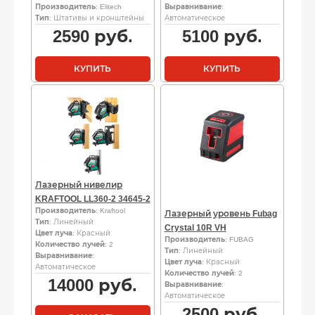
Производитель
: Elitech
Выравнивание
:
Тип
: Штативы и кронштейны
Автоматическое
2590
руб.
5100
руб.
КУПИТЬ
КУПИТЬ
Лазерный нивелир
KRAFTOOL LL360-2 34645-2
Производитель
: Kraftool
Лазерный уровень Fubag
Тип
: Линейный
Crystal 10R VH
Цвет луча
: Красный
Производитель
: FUBAG
Количество лучей
: 2
Тип
: Линейный
Выравнивание
:
Цвет луча
: Красный
Автоматическое
Количество лучей
: 2
14000
руб.
Выравнивание
:
Автоматическое
2500
руб.