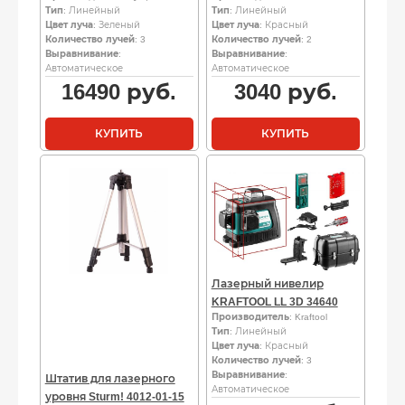
Тип
: Линейный
Тип
: Линейный
Цвет луча
: Зеленый
Цвет луча
: Красный
Количество лучей
: 3
Количество лучей
: 2
Выравнивание
:
Выравнивание
:
Автоматическое
Автоматическое
16490
руб.
3040
руб.
КУПИТЬ
КУПИТЬ
Лазерный нивелир
KRAFTOOL LL 3D 34640
Производитель
: Kraftool
Тип
: Линейный
Цвет луча
: Красный
Количество лучей
: 3
Выравнивание
:
Штатив для лазерного
Автоматическое
уровня Sturm! 4012-01-15