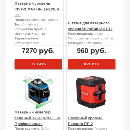
Лазерный уровень
INSTRUMAX GREENLINER
360
Производитель
: INSTRUMAX
Штатив для лазерного
Тип
: Линейный
уровня Sturm! 4012-01-12
Количество лучей
: 2
Цвет луча
: Зеленый
Производитель
: Sturm
Выравнивание
:
Тип
: Штативы и кронштейны
Автоматическое
Материал
: Алюминий
7270
руб.
960
руб.
КУПИТЬ
КУПИТЬ
Лазерный нивелир
зеленый ЗУБР КРЕСТ 3D
Лазерный уровень
Профессионал
Ресанта ПЛ-2
Производитель
: Зубр
Производитель
: Ресанта