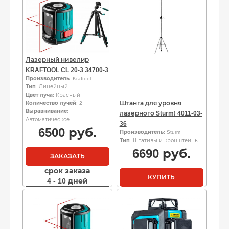
Лазерный нивелир
KRAFTOOL CL 20-3 34700-3
Производитель
: Kraftool
Тип
: Линейный
Цвет луча
: Красный
Штанга для уровня
Количество лучей
: 2
Выравнивание
:
лазерного Sturm! 4011-03-
Автоматическое
36
6500
руб.
Производитель
: Sturm
Тип
: Штативы и кронштейны
6690
руб.
ЗАКАЗАТЬ
срок заказа
КУПИТЬ
4 - 10 дней