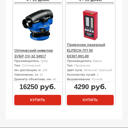
Приемник лазерный
Оптический нивелир
ELITECH ЛП 50
ЗУБР ОУ-32 34917
Е0307.001.00
Производитель
: Зубр
Производитель
: Elitech
Тип
: Оптический
Тип
: Приемник
Min дистанция, м
: 120
Цвет луча
: Зеленый, Красный
Увеличение, 1х
: 32
Количество лучей
: 1
Диаметр объектива, мм
: 40
Выравнивание
: Ручное
16250
руб.
4290
руб.
КУПИТЬ
КУПИТЬ