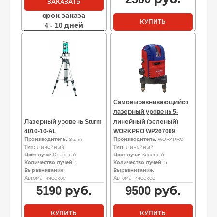
ЗАКАЗАТЬ
срок заказа
КУПИТЬ
4 - 10 дней
Самовыравнивающийся
лазерный уровень 5-
Лазерный уровень Sturm
линейный (зеленый)
4010-10-AL
WORKPRO WP267009
Производитель
: Sturm
Производитель
: WORKPRO
Тип
: Линейный
Тип
: Линейный
Цвет луча
: Красный
Цвет луча
: Зеленый
Количество лучей
: 2
Количество лучей
: 5
Выравнивание
:
Выравнивание
:
Автоматическое
Автоматическое
5190
руб.
9500
руб.
КУПИТЬ
КУПИТЬ