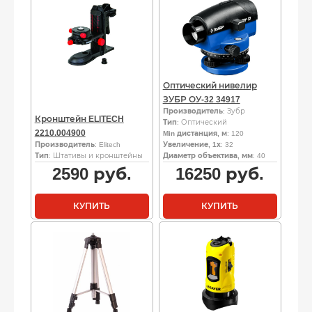
Оптический нивелир
ЗУБР ОУ-32 34917
Производитель
: Зубр
Кронштейн ELITECH
Тип
: Оптический
2210.004900
Min дистанция, м
: 120
Производитель
: Elitech
Увеличение, 1х
: 32
Тип
: Штативы и кронштейны
Диаметр объектива, мм
: 40
2590
руб.
16250
руб.
КУПИТЬ
КУПИТЬ