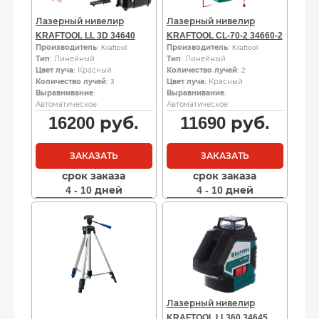
Лазерный нивелир
Лазерный нивелир
KRAFTOOL LL 3D 34640
KRAFTOOL CL-70-2 34660-2
Производитель
: Kraftool
Производитель
: Kraftool
Тип
: Линейный
Тип
: Линейный
Цвет луча
: Красный
Количество лучей
: 2
Количество лучей
: 3
Цвет луча
: Красный
Выравнивание
:
Выравнивание
:
Автоматическое
Автоматическое
16200
руб.
11690
руб.
ЗАКАЗАТЬ
ЗАКАЗАТЬ
срок заказа
срок заказа
4 - 10 дней
4 - 10 дней
Лазерный нивелир
KRAFTOOL LL360 34645