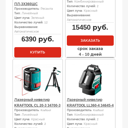
Тип
: Комбинированный
ПЛ-3Х360ШС
Количество лучей
: 2
Производитель
: Ресанта
Цвет луча
: Красный
Тип
: Линейный
Выравнивание
:
Цвет луча
: Зеленый
Автоматическое
Количество лучей
: 12
15450
руб.
Выравнивание
:
Автоматическое
6390
руб.
ЗАКАЗАТЬ
срок заказа
КУПИТЬ
4 - 10 дней
Лазерный нивелир
Лазерный нивелир
KRAFTOOL CL 20-3 34700-3
KRAFTOOL LL360-4 34645-4
Производитель
: Kraftool
Производитель
: Kraftool
Тип
: Линейный
Тип
: Комбинированный
Цвет луча
: Красный
Количество лучей
: 2
Количество лучей
: 2
Цвет луча
: Красный