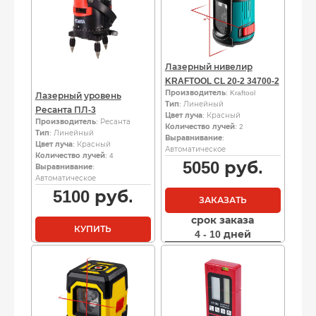
Лазерный нивелир
KRAFTOOL CL 20-2 34700-2
Производитель
: Kraftool
Лазерный уровень
Тип
: Линейный
Ресанта ПЛ-3
Цвет луча
: Красный
Производитель
: Ресанта
Количество лучей
: 2
Тип
: Линейный
Выравнивание
:
Цвет луча
: Красный
Автоматическое
Количество лучей
: 4
5050
руб.
Выравнивание
:
Автоматическое
5100
руб.
ЗАКАЗАТЬ
срок заказа
КУПИТЬ
4 - 10 дней