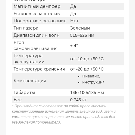
Магнитный демпфер
Да
Установка на штатив
Да
Поворотное основание
Нет
Тип лазера
Зеленый
Диапазон длин волн
515–525 нм
Угол
± 4°
самовыравнивания
Температура
от -10 до +50 °C
эксплуатации
Температура хранения
от -20 до +50 °C
Нивелир,
Комплектация
инструкция
Габариты
145x100x135 мм
Вес
0.745 кг
* Производитель оставляет за собой право вносить
конструкционные изменения, менять внешний вид, цвет и
комплектацию товара, а так же место производства без
уведомления потребителя.