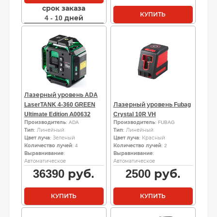
срок заказа
КУПИТЬ
4 - 10 дней
Лазерный уровень ADA
LaserTANK 4-360 GREEN
Лазерный уровень Fubag
Ultimate Edition А00632
Crystal 10R VH
Производитель
: ADA
Производитель
: FUBAG
Тип
: Линейный
Тип
: Линейный
Цвет луча
: Зеленый
Цвет луча
: Красный
Количество лучей
: 4
Количество лучей
: 2
Выравнивание
:
Выравнивание
:
Автоматическое
Автоматическое
36390
руб.
2500
руб.
КУПИТЬ
КУПИТЬ