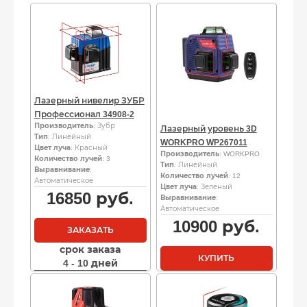
Лазерный нивелир ЗУБР
Профессионал 34908-2
Производитель
: Зубр
Лазерный уровень 3D
Тип
: Линейный
WORKPRO WP267011
Цвет луча
: Красный
Производитель
: WORKPRO
Количество лучей
: 3
Тип
: Линейный
Выравнивание
:
Количество лучей
: 12
Автоматическое
Цвет луча
: Зеленый
16850
руб.
Выравнивание
:
Автоматическое
10900
руб.
ЗАКАЗАТЬ
срок заказа
КУПИТЬ
4 - 10 дней