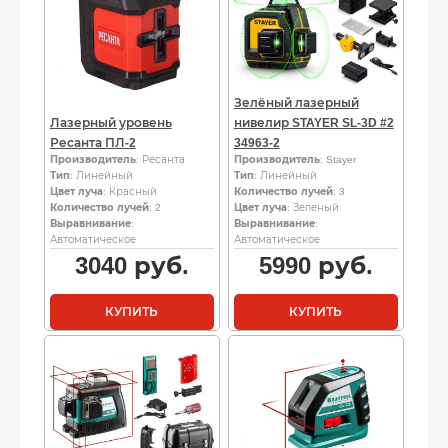
Зелёный лазерный
Лазерный уровень
нивелир STAYER SL-3D #2
Ресанта ПЛ-2
34963-2
Производитель
: Ресанта
Производитель
: Stayer
Тип
: Линейный
Тип
: Линейный
Цвет луча
: Красный
Количество лучей
: 3
Количество лучей
: 2
Цвет луча
: Зеленый
Выравнивание
:
Выравнивание
:
Автоматическое
Автоматическое
3040
руб.
5990
руб.
КУПИТЬ
КУПИТЬ