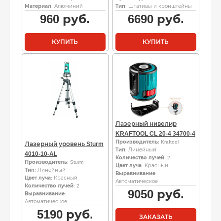
Материал
: Алюминий
Тип
: Штативы и кронштейны
960
руб.
6690
руб.
КУПИТЬ
КУПИТЬ
Лазерный нивелир
KRAFTOOL CL 20-4 34700-4
Производитель
: Kraftool
Лазерный уровень Sturm
Тип
: Линейный
4010-10-AL
Количество лучей
: 2
Производитель
: Sturm
Цвет луча
: Красный
Тип
: Линейный
Выравнивание
:
Цвет луча
: Красный
Автоматическое
Количество лучей
: 2
9050
руб.
Выравнивание
:
Автоматическое
5190
руб.
ЗАКАЗАТЬ