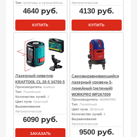
Тип
: Штативы и кронштейны
Автоматическое
4640
руб.
4130
руб.
КУПИТЬ
КУПИТЬ
Лазерный нивелир
Самовыравнивающийся
KRAFTOOL CL 20-5 34700-5
лазерный уровень 5-
Производитель
: Kraftool
линейный (зеленый)
Тип
: Линейный
WORKPRO WP267009
Количество лучей
: 2
Производитель
: WORKPRO
Цвет луча
: Красный
Тип
: Линейный
Выравнивание
:
Цвет луча
: Зеленый
Автоматическое
Количество лучей
: 5
6090
руб.
Выравнивание
:
Автоматическое
9500
руб.
ЗАКАЗАТЬ