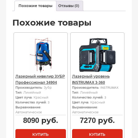
Похожие товары
Отзывы (0)
Похожие товары
Лазерный нивелир ЗУБР
Лазерный уровень
Профессионал 34904
INSTRUMAX 3-360
Производитель
: Зубр
Производитель
: INSTRUMAX
Тип
: Линейный
Тип
: Линейный
Цвет луча
: Красный
Количество лучей
: 3
Количество лучей
: 3
Цвет луча
: Красный
Выравнивание
:
Выравнивание
:
Автоматическое
Автоматическое
8090
руб.
7270
руб.
КУПИТЬ
КУПИТЬ