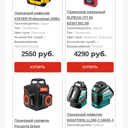
Приемник лазерный
Лазерный нивелир
ELITECH ЛП 50
STAYER Professional 34961
Е0307.001.00
Производитель
: Stayer
Тип
: Линейный
Производитель
: Elitech
Цвет луча
: Красный
Тип
: Приемник
Количество лучей
: 2
Цвет луча
: Зеленый, Красный
Выравнивание
:
Количество лучей
: 1
Автоматическое
Выравнивание
: Ручное
2550
руб.
4290
руб.
КУПИТЬ
КУПИТЬ
Лазерный нивелир
KRAFTOOL LL360-3 34645-3
Лазерный уровень
Производитель
: Kraftool
Ресанта Green