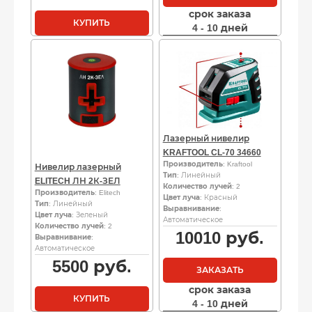
срок заказа
КУПИТЬ
4 - 10 дней
Лазерный нивелир
KRAFTOOL CL-70 34660
Производитель
: Kraftool
Нивелир лазерный
Тип
: Линейный
ELITECH ЛН 2К-ЗЕЛ
Количество лучей
: 2
Производитель
: Elitech
Цвет луча
: Красный
Тип
: Линейный
Выравнивание
:
Цвет луча
: Зеленый
Автоматическое
Количество лучей
: 2
10010
руб.
Выравнивание
:
Автоматическое
5500
руб.
ЗАКАЗАТЬ
срок заказа
КУПИТЬ
4 - 10 дней