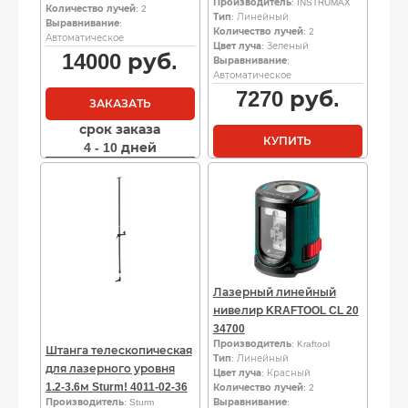
Производитель
: INSTRUMAX
Количество лучей
: 2
Тип
: Линейный
Выравнивание
:
Количество лучей
: 2
Автоматическое
Цвет луча
: Зеленый
14000
руб.
Выравнивание
:
Автоматическое
7270
руб.
ЗАКАЗАТЬ
срок заказа
КУПИТЬ
4 - 10 дней
Лазерный линейный
нивелир KRAFTOOL CL 20
34700
Производитель
: Kraftool
Штанга телескопическая
Тип
: Линейный
для лазерного уровня
Цвет луча
: Красный
1.2-3.6м Sturm! 4011-02-36
Количество лучей
: 2
Производитель
: Sturm
Выравнивание
: