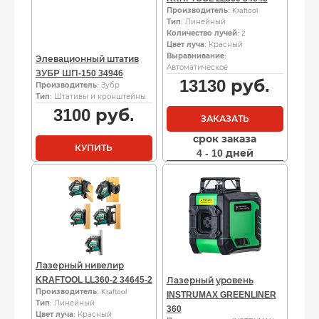
Производитель
: Kraftool
Тип
: Линейный
Количество лучей
: 2
Цвет луча
: Красный
Выравнивание
:
Элевационный штатив
Автоматическое
ЗУБР ШП-150 34946
13130
руб.
Производитель
: Зубр
Тип
: Штативы и кронштейны
3100
руб.
ЗАКАЗАТЬ
срок заказа
КУПИТЬ
4 - 10 дней
Лазерный нивелир
KRAFTOOL LL360-2 34645-2
Лазерный уровень
Производитель
: Kraftool
INSTRUMAX GREENLINER
Тип
: Линейный
360
Цвет луча
: Красный