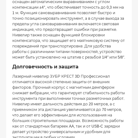
оснащен автоматическим выравниванием с углом
компенсации ±4°, что обеспечивает точность до 0,3 мм на
1 м. Функция самовыравнивания позволяет быстро и
точно позиционировать инструмент, а в случае выхода за
пределы угла самовыравнивания включается световая
индикация, что предотвращает ошибки при разметке.
Нивелир также оснащен функцией блокировки
компенсатора, что защищает его маятниковую систему от
повреждений при транспортировке. Для удобства
работы с различными типами поверхностей, устройство
может быть установлено на штатив с резьбой 1/4″ или 5/8″.
Долговечность и защита
Лазерный нивелир ЗУБР КРЕСТ 3D Профессионал
отличается высокой степенью защиты от внешних
факторов. Прочный корпус с магнитным демпфером
снижает вибрации, что гарантирует стабильность работы
инструмента при выполнении точных разметочных работ.
Нивелир имеет дальность действия до 20 метров, а с
приемником эта дистанция увеличивается до 70 метров,
что делает его эффективным для использования на
больших строительных площадках. Возможность работы
как от стандартных батареек AA, так и от USB-C зарядки
делает устройство универсальным и удобным для
эксплуатации в любых условиях.