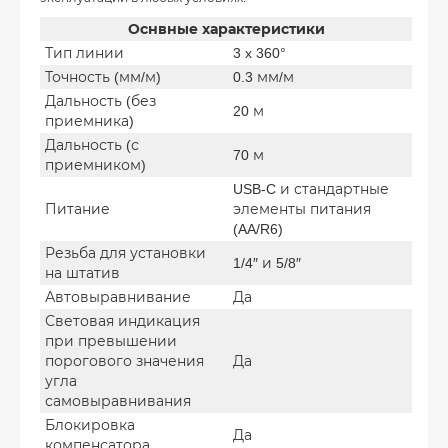
Оснвные характеристики
Тип линии
3 x 360°
Точность (мм/м)
0.3 мм/м
Дальность (без
20 м
приемника)
Дальность (с
70 м
приемником)
USB-C и стандартные
Питание
элементы питания
(AA/R6)
Резьба для установки
1/4″ и 5/8″
на штатив
Автовыравнивание
Да
Световая индикация
при превышении
порогового значения
Да
угла
самовыравнивания
Блокировка
Да
компенсатора