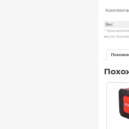
Комплекта
Вес
* Производите
место произво
Похожи
Похо