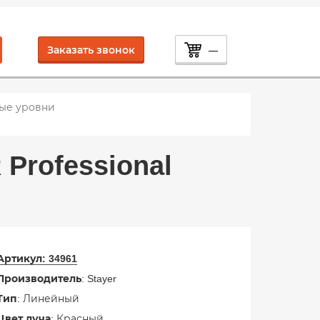
Заказать звонок
—
ые уровни
rofessional
Артикул:
34961
Производитель
: Stayer
Тип
: Линейный
Цвет луча
: Красный