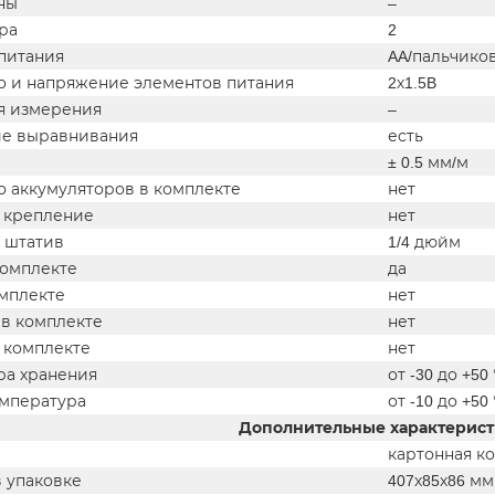
ны
–
ра
2
питания
AA/пальчиков
о и напряжение элементов питания
2х1.5B
я измерения
–
е выравнивания
есть
± 0.5 мм/м
о аккумуляторов в комплекте
нет
 крепление
нет
д штатив
1/4 дюйм
комплекте
да
омплекте
нет
в комплекте
нет
 комплекте
нет
ра хранения
от -30 до +50
емпература
от -10 до +50
Дополнительные характерис
картонная к
в упаковке
407х85х86 мм