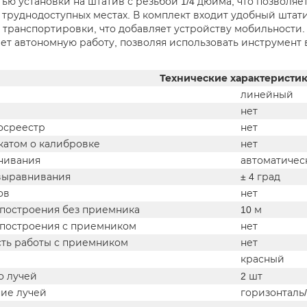
ью установки на штатив с резьбой 1/4 дюйма, что позволяе
 труднодоступных местах. В комплект входит удобный штати
 транспортировки, что добавляет устройству мобильности.
ет автономную работу, позволяя использовать инструмент в
Технические характеристи
линейный
нет
госреестр
нет
катом о калибровке
нет
нивания
автоматичес
выравнивания
± 4 град
ов
нет
 построения без приемника
10 м
 построения с приемником
нет
ть работы с приемником
нет
красный
о лучей
2 шт
ие лучей
горизонталь