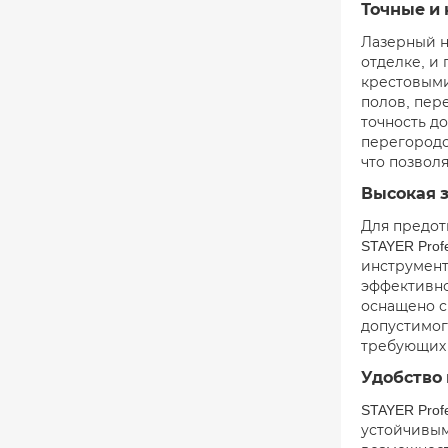
Точные и
Лазерный н
отделке, и
крестовыми
полов, пер
точность до
перегородо
что позвол
Высокая 
Для предот
STAYER Pro
инструмент
эффективно
оснащено с
допустимог
требующих 
Удобство
STAYER Pro
устойчивым