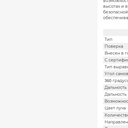
возможност
высотах и в
безопасной
обеспечива
Тип
Поверка
Внесен в 
С сертифи
Тип вырав
Угол само
360 градус
Дальность
Дальность
Возможнос
Цвет луча
Количеств
Направлен