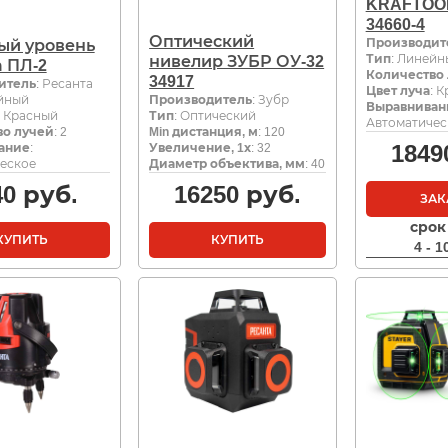
KRAFTOOL
34660-4
Оптический
Производит
ый уровень
Тип
: Линейн
нивелир ЗУБР ОУ-32
 ПЛ-2
Количество
34917
итель
: Ресанта
Цвет луча
: 
ейный
Производитель
: Зубр
Выравниван
: Красный
Тип
: Оптический
Автоматичес
во лучей
: 2
Min дистанция, м
: 120
1849
ание
:
Увеличение, 1х
: 32
еское
Диаметр объектива, мм
: 40
40
руб.
16250
руб.
ЗАК
срок
КУПИТЬ
КУПИТЬ
4 - 