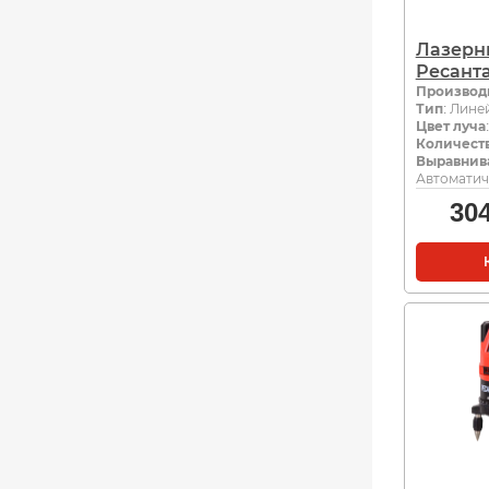
Лазерн
Ресанта
Производ
Тип
: Лин
Цвет луча
Количест
Выравнив
Автоматич
30