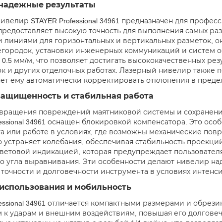
 надежные результаты
ивелир STAYER Professional 34961 предназначен для профес
 предоставляет высокую точность для выполнения самых ра
 линиями для горизонтальных и вертикальных разметок, он
егородок, установки инженерных коммуникаций и систем 
 0.5 мм/м, что позволяет достигать высококачественных ре
к и других отделочных работах. Лазерный нивелир также
яет ему автоматически корректировать отклонения в предела
защищенность и стабильная работа
вращения повреждений маятниковой системы и сохранения
fessional 34961 оснащен блокировкой компенсатора. Это ос
а или работе в условиях, где возможны механические по
 устраняет колебания, обеспечивая стабильность проекци
ветовой индикацией, которая предупреждает пользователя
о угла выравнивания. Эти особенности делают нивелир н
точности и долговечности инструмента в условиях интенс
 использования и мобильность
fessional 34961 отличается компактными размерами и обрези
 к ударам и внешним воздействиям, повышая его долгове