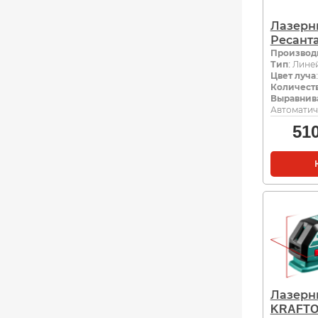
Лазерн
Ресанта
Производ
Тип
: Лин
Цвет луча
Количест
Выравнив
Автоматич
51
Лазерн
KRAFTOO