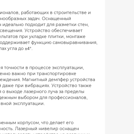
сионалов, работающих в строительстве и
знообразных задач. Оснащенный
 идеально подходит для разметки стен,
освещения. Устройство обеспечивает
зультатов при укладке плитки, монтаже
 поддерживает функцию самовыравнивания,
х угла до ±4°.
 точности в процессе эксплуатации,
обенно важно при транспортировке
вреждения. Магнитный демпфер устройства
й даже при вибрациях. Устройство также
 о выходе лазерного луча за пределы
адежным выбором для профессионалов,
ивной эксплуатации.
ненным корпусом, что делает его
чность. Лазерный нивелир оснащен