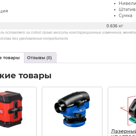
Нивел
Штатив
ция
Сумка
0.636 кг
ль оставляет за собой право вносить конструкционные изменения, менять
дства без уведомления потребителя.
е товары
Отзывы (0)
жие товары
Лазерны