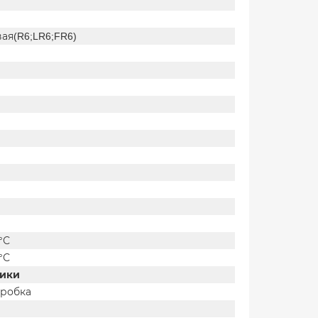
ая(R6;LR6;FR6)
 °С
 °С
тики
оробка