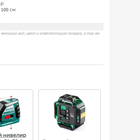
ир
 100 см
 внешний вид, цвет и комплектацию товара, а так же
й нивелир