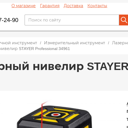
О магазине
Гарантия
Доставка
Контакты
7-24-90
учной инструмент
Измерительный инструмент
Лазерн
ивелир STAYER Professional 34961
рный нивелир STAYER P