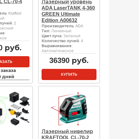
 CL-70-4
Лазерный уровень
ADA LaserTANK 4-360
ель
: Kraftool
GREEN Ultimate
ый
Edition А00632
 лучей
: 2
Производитель
: ADA
Красный
Тип
: Линейный
ие
:
Цвет луча
: Зеленый
кое
Количество лучей
: 4
0
руб.
Выравнивание
:
Автоматическое
36390
руб.
АЗАТЬ
 заказа
КУПИТЬ
10 дней
Лазерный нивелир
KRAFTOOL CL-70-2