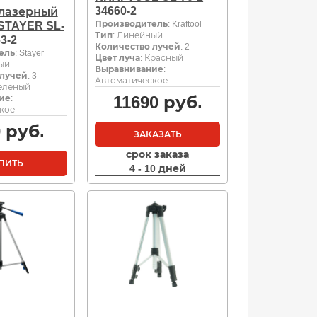
34660-2
лазерный
Производитель
: Kraftool
STAYER SL-
Тип
: Линейный
3-2
Количество лучей
: 2
ель
: Stayer
Цвет луча
: Красный
ый
Выравнивание
:
 лучей
: 3
Автоматическое
Зеленый
11690
руб.
ие
:
кое
0
руб.
ЗАКАЗАТЬ
срок заказа
ПИТЬ
4 - 10 дней