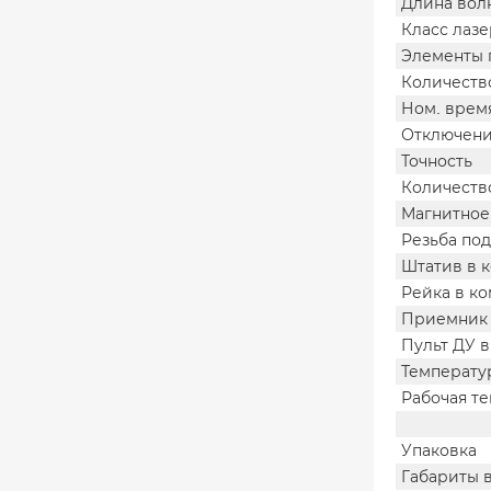
Длина вол
Класс лазе
Элементы 
Количеств
Ном. врем
Отключени
Точность
Количеств
Магнитное
Резьба по
Штатив в 
Рейка в к
Приемник 
Пульт ДУ в
Температу
Рабочая т
Упаковка
Габариты 