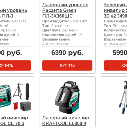
Лазерный уровень
Зелёный 
ый уровень
Ресанта Green
нивелир 
 ПЛ-3
ПЛ-3Х360ШС
3D #2 3496
итель
: Ресанта
Производитель
: Ресанта
Производит
ейный
Тип
: Линейный
Тип
: Линейн
: Красный
Цвет луча
: Зеленый
Количество
во лучей
: 4
Количество лучей
: 12
Цвет луча
: 
ание
:
Выравнивание
:
Выравниван
еское
Автоматическое
Автоматичес
00
руб.
6390
руб.
599
КУПИТЬ
КУПИТЬ
КУ
ый нивелир
Лазерный нивелир
L CL-70-3
KRAFTOOL LL360-4