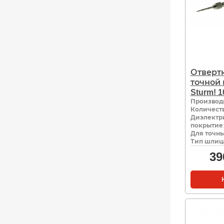
Отвертк
точной
Sturm! 1
Производ
Количеств
Диэлектр
покрытие
Для точны
Тип шлиц
39