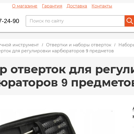
О магазине
Гарантия
Доставка
Контакты
7-24-90
учной инструмент
Отвертки и наборы отверток
Набор
ерток для регулировки карбюраторов 9 предметов
р отверток для регу
юраторов 9 предмето