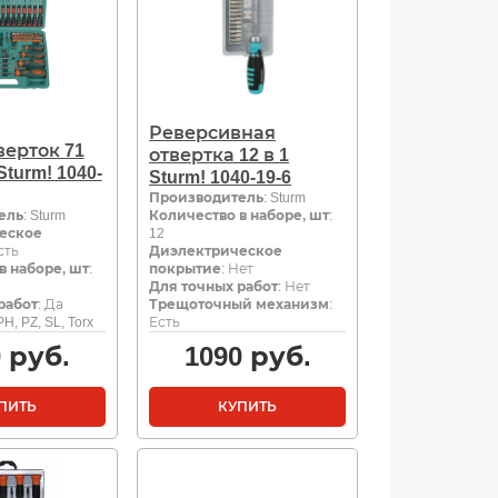
Реверсивная
верток 71
отвертка 12 в 1
turm! 1040-
Sturm! 1040-19-6
Производитель
: Sturm
ель
: Sturm
Количество в наборе, шт
:
еское
12
сть
Диэлектрическое
в наборе, шт
:
покрытие
: Нет
Для точных работ
: Нет
работ
: Да
Трещоточный механизм
:
 PH, PZ, SL, Torx
Есть
0
руб.
1090
руб.
ПИТЬ
КУПИТЬ