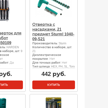
Отвертка с
насадками, 21
верток для
предмет Sturm! 1040-
абот
09-S21
50109
Производитель
: Sturm
ель
: HARDEN
Количество в наборе, шт
:
в наборе, шт
: 9
21
еское
Диэлектрическое
Нет
покрытие
: Нет
работ
: Да
Для точных работ
: Нет
т
Тип шлица
: HEX, PH, SL, Torx
руб.
442
руб.
ПИТЬ
КУПИТЬ