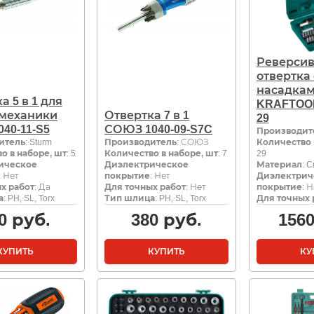
Реверси
отвертка 
насадка
а 5 в 1 для
KRAFTOOL
 механики
Отвертка 7 в 1
29
040-11-S5
СОЮЗ 1040-09-S7C
Производит
итель
: Sturm
Производитель
: СОЮЗ
Количество 
о в наборе, шт
: 5
Количество в наборе, шт
: 7
29
ическое
Диэлектрическое
Материал
: C
: Нет
покрытие
: Нет
Диэлектрич
х работ
: Да
Для точных работ
: Нет
покрытие
: 
а
: PH, SL, Torx
Тип шлица
: PH, SL, Torx
Для точных 
0
руб.
380
руб.
156
КУПИТЬ
КУПИТЬ
КУ