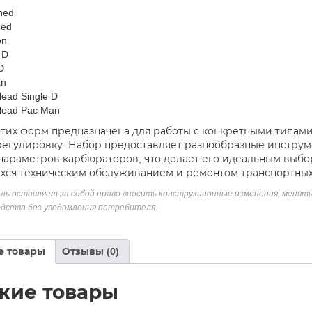
ned
ned
on
 D
D
an
Head Single D
Head Pac Man
этих форм предназначена для работы с конкретными типам
егулировку. Набор предоставляет разнообразные инструм
параметров карбюраторов, что делает его идеальным выбо
ся техническим обслуживанием и ремонтом транспортных
ль оставляет за собой право вносить конструкционные изменения, менять
дства без уведомления потребителя.
е товары
Отзывы (0)
жие товары