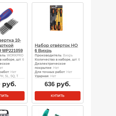
ертка 10-
щоткой
Набор отвёрток НО
 WP221059
6 Вихрь
ель
: WORKPRO
Производитель
: Вихрь
в наборе, шт
: 6
Количество в наборе, шт
: 6
еское
Диэлектрическое
Нет
покрытие
: Нет
работ
: Нет
Для точных работ
: Нет
 PH, SL, SQ, T
Ударная
: Нет
0
руб.
636
руб.
ПИТЬ
КУПИТЬ