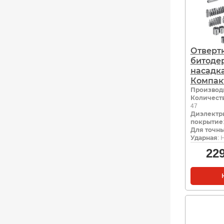
Отвертк
битоде
насадк
Компак
Производ
Количеств
47
Диэлектр
покрытие
Для точны
Ударная
: 
22