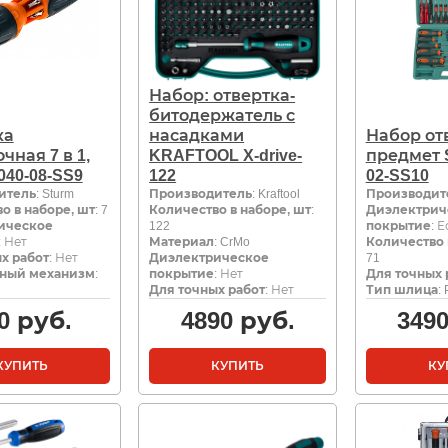
Набор: отвертка-
битодержатель с
ка
насадками
Набор от
чная 7 в 1,
KRAFTOOL X-drive-
предмет S
040-08-SS9
122
02-SS10
итель
: Sturm
Производитель
: Kraftool
Производит
о в наборе, шт
: 7
Количество в наборе, шт
:
Диэлектрич
ическое
122
покрытие
: Е
: Нет
Материал
: CrMo
Количество 
х работ
: Нет
Диэлектрическое
71
ный механизм
:
покрытие
: Нет
Для точных 
Для точных работ
: Нет
Тип шлица
:
0
руб.
4890
руб.
349
КУПИТЬ
КУПИТЬ
КУ