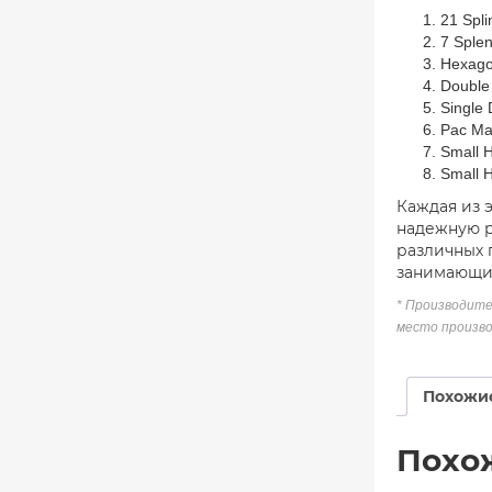
21 Spli
7 Sple
Hexag
Double
Single 
Pac M
Small 
Small 
Каждая из 
надежную р
различных 
занимающих
* Производите
место произво
Похожи
Похо