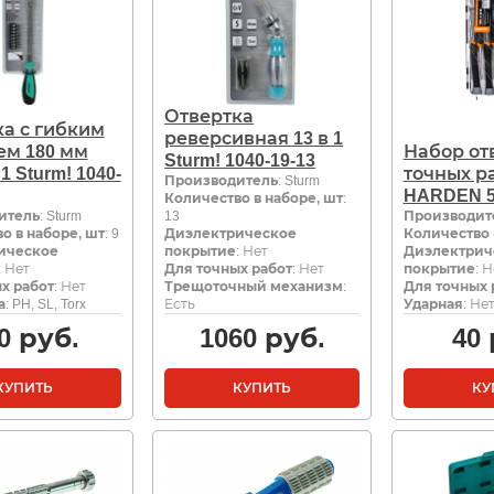
Отвертка
а с гибким
реверсивная 13 в 1
ем 180 мм
Набор от
Sturm! 1040-19-13
 1 Sturm! 1040-
точных р
Производитель
: Sturm
HARDEN 5
Количество в наборе, шт
:
итель
: Sturm
13
Производит
о в наборе, шт
: 9
Диэлектрическое
Количество 
ическое
покрытие
: Нет
Диэлектрич
: Нет
Для точных работ
: Нет
покрытие
: 
х работ
: Нет
Трещоточный механизм
:
Для точных 
а
: PH, SL, Torx
Есть
Ударная
: Не
0
руб.
1060
руб.
40
КУПИТЬ
КУПИТЬ
КУ