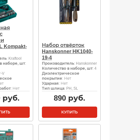
вная
с
ми
Набор отвёрток
 Kompakt-
Hanskonner HK1040-
19-4
ель
: Kraftool
в наборе, шт
:
Производитель
: Hanskonner
Количество в наборе, шт
: 4
r-V
Диэлектрическое
еское
покрытие
: Нет
Нет
Ударная
: Нет
работ
: Нет
Тип шлица
: PH, SL
0
руб.
890
руб.
ПИТЬ
КУПИТЬ