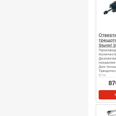
Отверт
трещото
Sturm! 1
Производ
Количеств
Диэлектр
покрытие
Для точны
Трещоточ
Есть
87