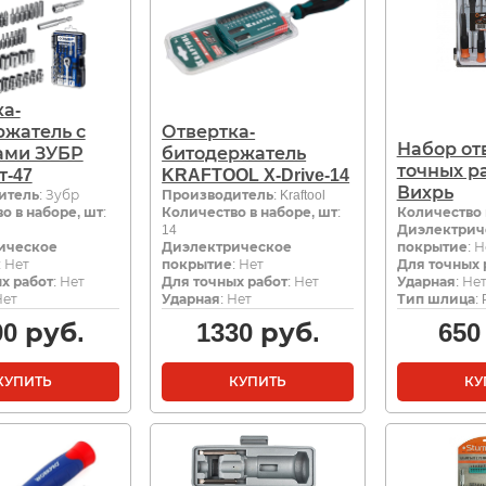
а-
ржатель с
Отвертка-
Набор от
ами ЗУБР
битодержатель
точных р
т-47
KRAFTOOL X-Drive-14
Вихрь
итель
: Зубр
Производитель
: Kraftool
о в наборе, шт
:
Количество в наборе, шт
:
Количество 
14
Диэлектрич
ическое
Диэлектрическое
покрытие
: 
: Нет
покрытие
: Нет
Для точных 
х работ
: Нет
Для точных работ
: Нет
Ударная
: Не
Нет
Ударная
: Нет
Тип шлица
:
90
руб.
1330
руб.
650
КУПИТЬ
КУПИТЬ
КУ