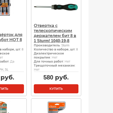
Отвертка с
телескопическим
вёрток для
держателем бит 8 в
абот НОТ 8
1 Sturm! 1040-19-8
Производитель
: Sturm
в наборе, шт
: 8
Количество в наборе, шт
: 8
еское
Диэлектрическое
Нет
покрытие
: Нет
работ
: Да
Для точных работ
: Нет
т
Трещоточный механизм
:
 PH, SL
Нет
руб.
580
руб.
ПИТЬ
КУПИТЬ