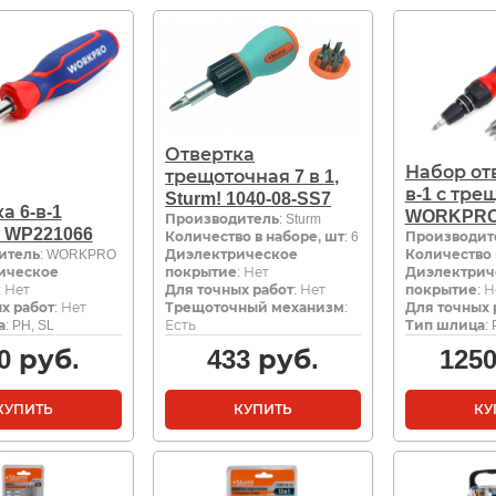
Отвертка
Набор отв
трещоточная 7 в 1,
в-1 с тре
Sturm! 1040-08-SS7
а 6-в-1
WORKPRO
Производитель
: Sturm
 WP221066
Количество в наборе, шт
: 6
Производит
итель
: WORKPRO
Диэлектрическое
Количество 
ическое
покрытие
: Нет
Диэлектрич
: Нет
Для точных работ
: Нет
покрытие
: 
х работ
: Нет
Трещоточный механизм
:
Для точных 
а
: PH, SL
Есть
Тип шлица
:
0
руб.
433
руб.
125
КУПИТЬ
КУПИТЬ
КУ