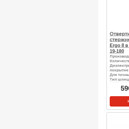
Отвертк
стержн
Ergo 8 в
19-180
Производ
Количеств
Диэлектр
покрытие
Для точны
Тип шлиц
59