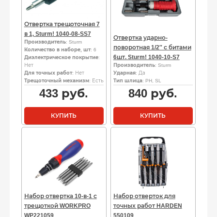
Отвертка трещоточная 7
в 1, Sturm! 1040-08-SS7
Отвертка ударно-
Производитель
: Sturm
поворотная 1/2″ с битами
Количество в наборе, шт
: 6
6шт. Sturm! 1040-10-S7
Диэлектрическое покрытие
:
Нет
Производитель
: Sturm
Для точных работ
: Нет
Ударная
: Да
Трещоточный механизм
: Есть
Тип шлица
: PH, SL
433
руб.
840
руб.
КУПИТЬ
КУПИТЬ
Набор отвертка 10-в-1 с
Набор отверток для
трещоткой WORKPRO
точных работ HARDEN
WP221059
550109