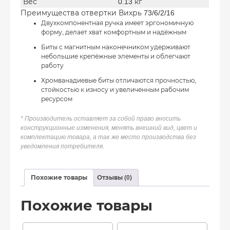
Вес
0.13 кг
Преимущества отвертки Вихрь 73/6/2/16
Двухкомпонентная ручка имеет эргономичную
форму, делает хват комфортным и надёжным
Биты с магнитным наконечником удерживают
небольшие крепёжные элементы и облегчают
работу
Хромванадиевые биты отличаются прочностью,
стойкостью к износу и увеличенным рабочим
ресурсом
* Производитель оставляет за собой право вносить
конструкционные изменения, менять внешний вид, цвет и
комплектацию товара, а так же место производства без
уведомления потребителя.
Похожие товары
Отзывы (0)
Похожие товары