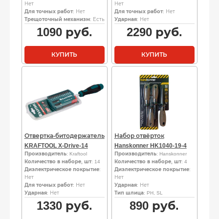
Нет
Нет
Для точных работ
: Нет
Для точных работ
: Нет
Трещоточный механизм
: Есть
Ударная
: Нет
1090
руб.
2290
руб.
КУПИТЬ
КУПИТЬ
Отвертка-битодержатель
Набор отвёрток
KRAFTOOL X-Drive-14
Hanskonner HK1040-19-4
Производитель
: Kraftool
Производитель
: Hanskonner
Количество в наборе, шт
: 14
Количество в наборе, шт
: 4
Диэлектрическое покрытие
:
Диэлектрическое покрытие
:
Нет
Нет
Для точных работ
: Нет
Ударная
: Нет
Ударная
: Нет
Тип шлица
: PH, SL
1330
руб.
890
руб.