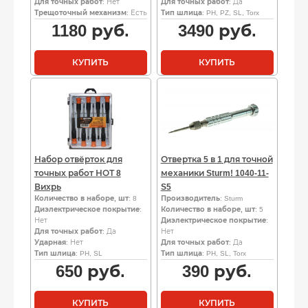
Для точных работ
: Нет
Для точных работ
: Да
Трещоточный механизм
: Есть
Тип шлица
: PH, PZ, SL, Torx
1180
руб.
3490
руб.
КУПИТЬ
КУПИТЬ
Набор отвёрток для
Отвертка 5 в 1 для точной
точных работ НОТ 8
механики Sturm! 1040-11-
Вихрь
S5
Количество в наборе, шт
: 8
Производитель
: Sturm
Диэлектрическое покрытие
:
Количество в наборе, шт
: 5
Нет
Диэлектрическое покрытие
:
Для точных работ
: Да
Нет
Ударная
: Нет
Для точных работ
: Да
Тип шлица
: PH, SL
Тип шлица
: PH, SL, Torx
650
руб.
390
руб.
КУПИТЬ
КУПИТЬ