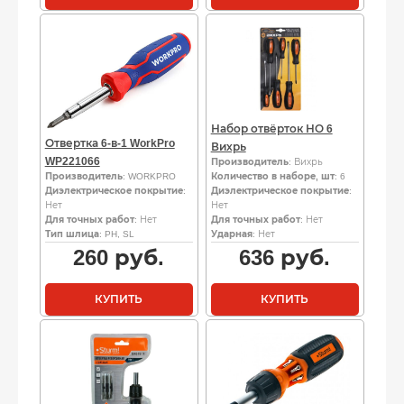
Набор отвёрток НО 6
Отвертка 6-в-1 WorkPro
Вихрь
WP221066
Производитель
: Вихрь
Производитель
: WORKPRO
Количество в наборе, шт
: 6
Диэлектрическое покрытие
:
Диэлектрическое покрытие
:
Нет
Нет
Для точных работ
: Нет
Для точных работ
: Нет
Тип шлица
: PH, SL
Ударная
: Нет
260
руб.
636
руб.
КУПИТЬ
КУПИТЬ