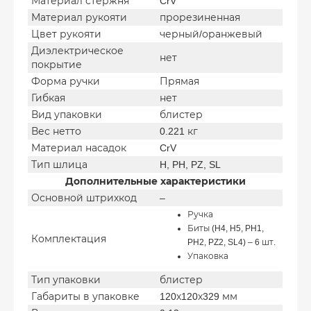
Материал стержня
CrV
Материал рукояти
прорезиненная
Цвет рукояти
черный/оранжевый
Диэлектрическое
нет
покрытие
Форма ручки
Прямая
Гибкая
нет
Вид упаковки
блистер
Вес нетто
0.221 кг
Материал насадок
CrV
Тип шлица
H, PH, PZ, SL
Дополнительные характеристики
Основной штрихкод
–
Ручка
Биты (H4, H5, PH1,
Комплектация
PH2, PZ2, SL4) – 6 шт.
Упаковка
Тип упаковки
блистер
Габариты в упаковке
120х120х329 мм