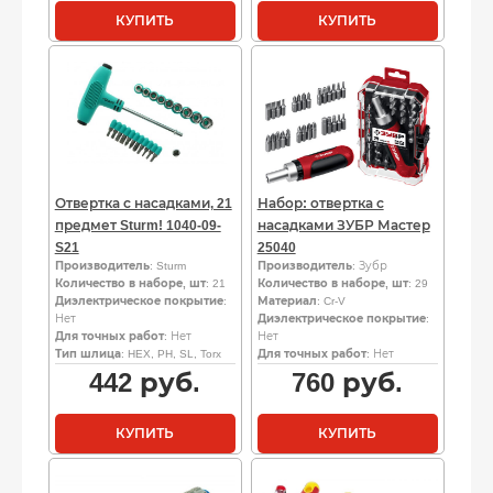
КУПИТЬ
КУПИТЬ
Отвертка с насадками, 21
Набор: отвертка с
предмет Sturm! 1040-09-
насадками ЗУБР Мастер
S21
25040
Производитель
: Sturm
Производитель
: Зубр
Количество в наборе, шт
: 21
Количество в наборе, шт
: 29
Диэлектрическое покрытие
:
Материал
: Cr-V
Нет
Диэлектрическое покрытие
:
Для точных работ
: Нет
Нет
Тип шлица
: HEX, PH, SL, Torx
Для точных работ
: Нет
442
руб.
760
руб.
КУПИТЬ
КУПИТЬ