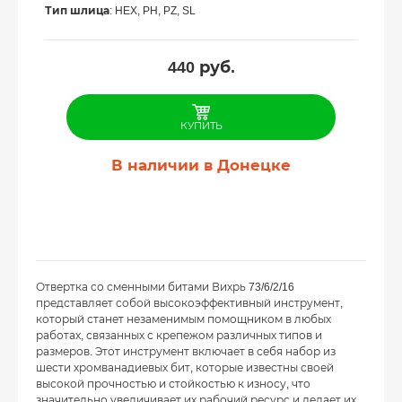
Тип шлица
: HEX, PH, PZ, SL
440
руб.
КУПИТЬ
В наличии в Донецке
Отвертка со сменными битами Вихрь 73/6/2/16
представляет собой высокоэффективный инструмент,
который станет незаменимым помощником в любых
работах, связанных с крепежом различных типов и
размеров. Этот инструмент включает в себя набор из
шести хромванадиевых бит, которые известны своей
высокой прочностью и стойкостью к износу, что
значительно увеличивает их рабочий ресурс и делает их