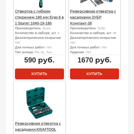
Отвертка с гибким
Реверсивная отвертка с
стержнем 180 мм Ergo 8 в
насадками ЗУБР
1 Sturm! 1040-19-180
Компакт-38
Производитель
: Sturm
Производитель
: Зубр
Количество в наборе, шт
: 9
Количество в наборе, шт
: 38
Диэлектрическое покрытие
:
Диэлектрическое покрытие
:
Нет
Нет
Для точных работ
: Нет
Для точных работ
: Нет
Тип шлица
: PH, SL, Torx
Ударная
: Нет
590
руб.
1670
руб.
КУПИТЬ
КУПИТЬ
Реверсивная отвертка с
насадками KRAFTOOL