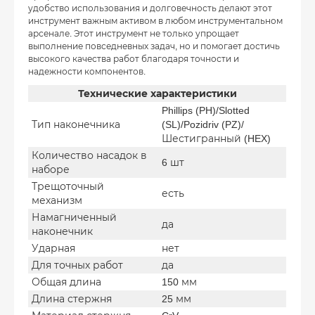
удобство использования и долговечность делают этот
инструмент важным активом в любом инструментальном
арсенале. Этот инструмент не только упрощает
выполнение повседневных задач, но и помогает достичь
высокого качества работ благодаря точности и
надежности компонентов.
Технические характеристики
Phillips (PH)/Slotted
Тип наконечника
(SL)/Pozidriv (PZ)/
Шестигранный (HEX)
Количество насадок в
6 шт
наборе
Трещоточный
есть
механизм
Намагниченный
да
наконечник
Ударная
нет
Для точных работ
да
Общая длина
150 мм
Длина стержня
25 мм