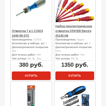
Набор диэлектрических
Отвертка 7 в 1 СОЮЗ
отверток STAYER Electro
1040-09-S7C
25145-H6
Производитель
: СОЮЗ
Производитель
: Stayer
Количество в наборе, шт
: 7
Количество в наборе, шт
: 6
Диэлектрическое покрытие
:
Диэлектрическое покрытие
:
Нет
Есть
Для точных работ
: Нет
Для точных работ
: Нет
Тип шлица
: PH, SL, Torx
Тип шлица
: PH, SL
380
руб.
1350
руб.
КУПИТЬ
КУПИТЬ