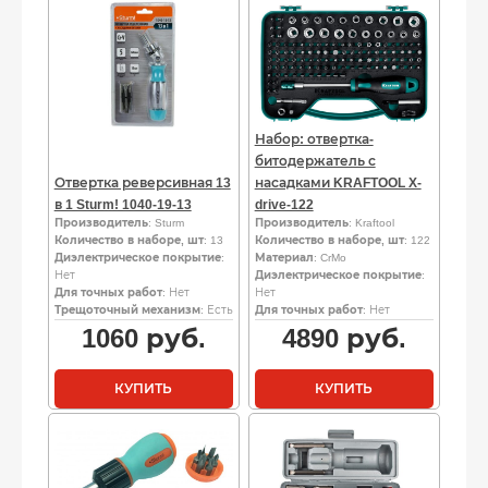
Набор: отвертка-
битодержатель с
Отвертка реверсивная 13
насадками KRAFTOOL X-
в 1 Sturm! 1040-19-13
drive-122
Производитель
: Sturm
Производитель
: Kraftool
Количество в наборе, шт
: 13
Количество в наборе, шт
: 122
Диэлектрическое покрытие
:
Материал
: CrMo
Нет
Диэлектрическое покрытие
:
Для точных работ
: Нет
Нет
Трещоточный механизм
: Есть
Для точных работ
: Нет
1060
руб.
4890
руб.
КУПИТЬ
КУПИТЬ