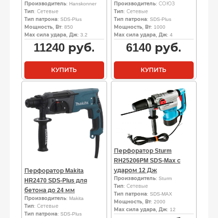
Производитель
: Hanskonner
Производитель
: СОЮЗ
Тип
: Сетевые
Тип
: Сетевые
Тип патрона
: SDS-Plus
Тип патрона
: SDS-Plus
Мощность, Вт
: 850
Мощность, Вт
: 1000
Мах сила удара, Дж
: 3.2
Мах сила удара, Дж
: 4
11240
руб.
6140
руб.
КУПИТЬ
КУПИТЬ
Перфоратор Sturm
RH25206PM SDS-Max с
ударом 12 Дж
Перфоратор Makita
Производитель
: Sturm
HR2470 SDS-Plus для
Тип
: Сетевые
бетона до 24 мм
Тип патрона
: SDS-MAX
Производитель
: Makita
Мощность, Вт
: 2000
Тип
: Сетевые
Мах сила удара, Дж
: 12
Тип патрона
: SDS-Plus