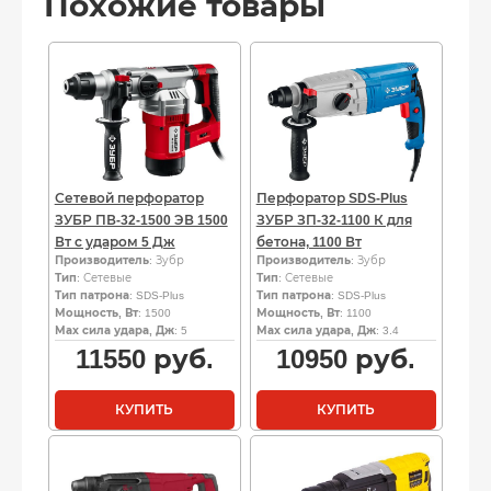
Похожие товары
Сетевой перфоратор
Перфоратор SDS-Plus
ЗУБР ПВ-32-1500 ЭВ 1500
ЗУБР ЗП-32-1100 К для
Вт с ударом 5 Дж
бетона, 1100 Вт
Производитель
: Зубр
Производитель
: Зубр
Тип
: Сетевые
Тип
: Сетевые
Тип патрона
: SDS-Plus
Тип патрона
: SDS-Plus
Мощность, Вт
: 1500
Мощность, Вт
: 1100
Мах сила удара, Дж
: 5
Мах сила удара, Дж
: 3.4
11550
руб.
10950
руб.
КУПИТЬ
КУПИТЬ