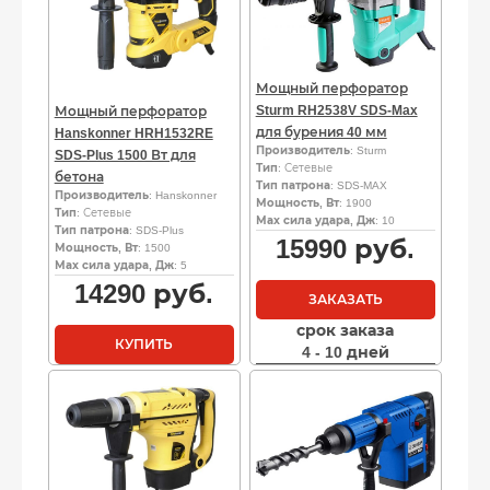
Мощный перфоратор
Sturm RH2538V SDS-Max
Мощный перфоратор
для бурения 40 мм
Hanskonner HRH1532RE
Производитель
: Sturm
SDS-Plus 1500 Вт для
Тип
: Сетевые
бетона
Тип патрона
: SDS-MAX
Производитель
: Hanskonner
Мощность, Вт
: 1900
Тип
: Сетевые
Мах сила удара, Дж
: 10
Тип патрона
: SDS-Plus
15990
руб.
Мощность, Вт
: 1500
Мах сила удара, Дж
: 5
14290
руб.
ЗАКАЗАТЬ
срок заказа
КУПИТЬ
4 - 10 дней