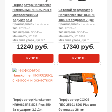
Перфоратор Hanskonner
HRH0928MLRE SDS-Plus с
Сетевой перфоратор
металлическим
Hanskonner HRH1836RE
редуктором
1800 Вт с ударом 7 Дж
Производитель
: Hanskonner
Производитель
: Hanskonner
Тип
: Сетевые
Тип
: Сетевые
Тип патрона
: SDS-Plus
Тип патрона
: SDS-Plus
Мощность, Вт
: 850
Мощность, Вт
: 1800
Мах сила удара, Дж
: 3,2
Мах сила удара, Дж
: 7
12240
руб.
17340
руб.
КУПИТЬ
КУПИТЬ
Перфоратор Hanskonner
Перфоратор СОЮЗ
HRH0828RE SDS-Plus 850
ПЕС-25101 SDS-Plus для
Вт с ударом 3,2 Дж
бетона до 26 мм