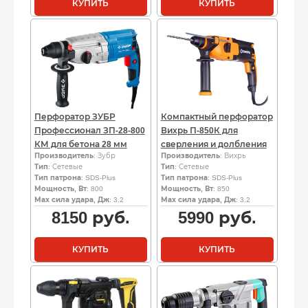
КУПИТЬ
КУПИТЬ
Перфоратор ЗУБР
Компактный перфоратор
Профессионал ЗП-28-800
Вихрь П-850К для
КМ для бетона 28 мм
сверления и долбления
Производитель
: Зубр
Производитель
: Вихрь
Тип
: Сетевые
Тип
: Сетевые
Тип патрона
: SDS-Plus
Тип патрона
: SDS-Plus
Мощность, Вт
: 800
Мощность, Вт
: 850
Мах сила удара, Дж
: 3.2
Мах сила удара, Дж
: 3.2
8150
руб.
5990
руб.
КУПИТЬ
КУПИТЬ