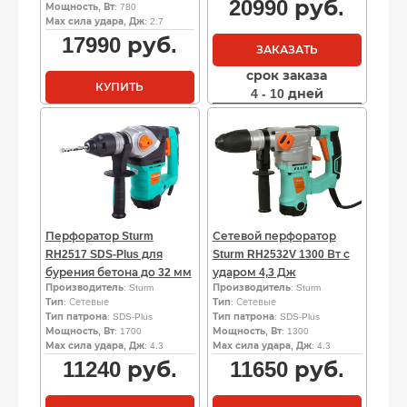
20990
руб.
Мощность, Вт
: 780
Мах сила удара, Дж
: 2.7
17990
руб.
ЗАКАЗАТЬ
срок заказа
КУПИТЬ
4 - 10 дней
Перфоратор Sturm
Сетевой перфоратор
RH2517 SDS-Plus для
Sturm RH2532V 1300 Вт с
бурения бетона до 32 мм
ударом 4,3 Дж
Производитель
: Sturm
Производитель
: Sturm
Тип
: Сетевые
Тип
: Сетевые
Тип патрона
: SDS-Plus
Тип патрона
: SDS-Plus
Мощность, Вт
: 1700
Мощность, Вт
: 1300
Мах сила удара, Дж
: 4.3
Мах сила удара, Дж
: 4.3
11240
руб.
11650
руб.