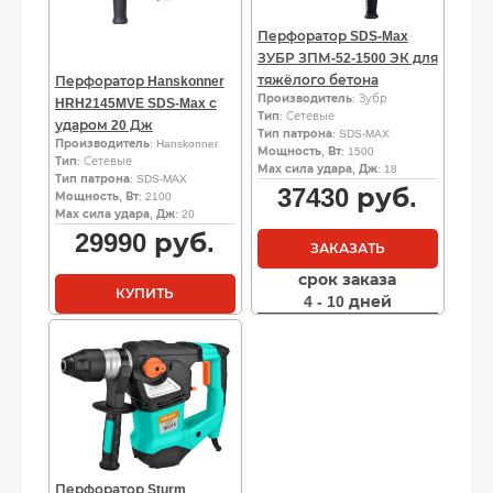
Перфоратор SDS-Max
ЗУБР ЗПМ-52-1500 ЭК для
тяжёлого бетона
Перфоратор Hanskonner
Производитель
: Зубр
HRH2145MVE SDS-Max с
Тип
: Сетевые
ударом 20 Дж
Тип патрона
: SDS-MAX
Производитель
: Hanskonner
Мощность, Вт
: 1500
Тип
: Сетевые
Мах сила удара, Дж
: 18
Тип патрона
: SDS-MAX
37430
руб.
Мощность, Вт
: 2100
Мах сила удара, Дж
: 20
29990
руб.
ЗАКАЗАТЬ
срок заказа
КУПИТЬ
4 - 10 дней
Перфоратор Sturm