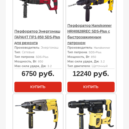
Перфоратор Hanskonner
Перфоратор Энергомаш
HRH0828REC SDS-Plus с
ГАРАНТ ПР1-950 SDS-Plus
быстрозажимным
для ремонта
патроном
Производитель
: Энергомаш
Производитель
: Hanskonner
Тип
: Сетевые
Тип патрона
: SDS-Plus
Тип патрона
: SDS-Plus
Мощность, Вт
: 850
Мощность, Вт
: 950
Мах сила удара, Дж
: 3.2
Мах сила удара, Дж
: 3.2
Тип двигателя
: Щеточный
6750
руб.
12240
руб.
КУПИТЬ
КУПИТЬ