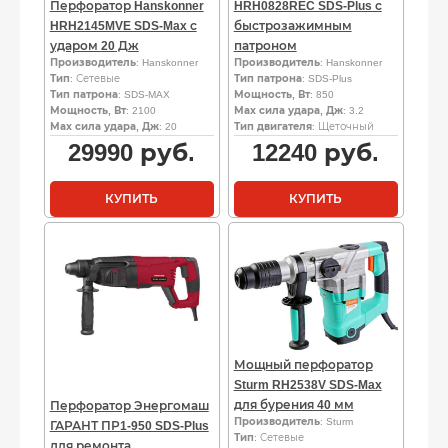
Перфоратор Hanskonner
HRH0828REC SDS-Plus с
HRH2145MVE SDS-Max с
быстрозажимным
ударом 20 Дж
патроном
Производитель
: Hanskonner
Производитель
: Hanskonner
Тип
: Сетевые
Тип патрона
: SDS-Plus
Тип патрона
: SDS-MAX
Мощность, Вт
: 850
Мощность, Вт
: 2100
Мах сила удара, Дж
: 3.2
Мах сила удара, Дж
: 20
Тип двигателя
: Щеточный
29990
руб.
12240
руб.
КУПИТЬ
КУПИТЬ
Мощный перфоратор
Sturm RH2538V SDS-Max
для бурения 40 мм
Перфоратор Энергомаш
Производитель
: Sturm
ГАРАНТ ПР1-950 SDS-Plus
Тип
: Сетевые
для ремонта