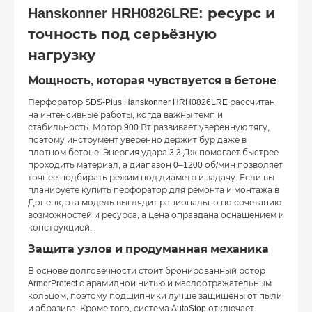
Hanskonner HRH0826LRE: ресурс и
точность под серьёзную
нагрузку
Мощность, которая чувствуется в бетоне
Перфоратор SDS-Plus Hanskonner HRH0826LRE рассчитан
на интенсивные работы, когда важны темп и
стабильность. Мотор 900 Вт развивает уверенную тягу,
поэтому инструмент уверенно держит бур даже в
плотном бетоне. Энергия удара 3,3 Дж помогает быстрее
проходить материал, а диапазон 0–1200 об/мин позволяет
точнее подбирать режим под диаметр и задачу. Если вы
планируете купить перфоратор для ремонта и монтажа в
Донецк, эта модель выглядит рационально по сочетанию
возможностей и ресурса, а цена оправдана оснащением и
конструкцией.
Защита узлов и продуманная механика
В основе долговечности стоит бронированный ротор
ArmorProtect с арамидной нитью и маслоотражательным
кольцом, поэтому подшипники лучше защищены от пыли
и абразива. Кроме того, система AutoStop отключает