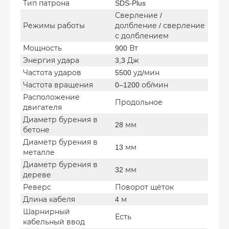
Тип патрона
SDS-Plus
Сверление /
Режимы работы
долбление / сверление
с долблением
Мощность
900 Вт
Энергия удара
3,3 Дж
Частота ударов
5500 уд/мин
Частота вращения
0–1200 об/мин
Расположение
Продольное
двигателя
Диаметр бурения в
28 мм
бетоне
Диаметр бурения в
13 мм
металле
Диаметр бурения в
32 мм
дереве
Реверс
Поворот щёток
Длина кабеля
4 м
Шарнирный
Есть
кабельный ввод