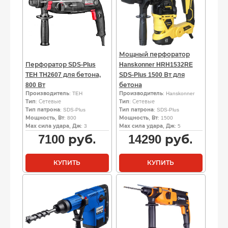
Мощный перфоратор
Перфоратор SDS-Plus
Hanskonner HRH1532RE
TEH TH2607 для бетона,
SDS-Plus 1500 Вт для
800 Вт
бетона
Производитель
: TEH
Производитель
: Hanskonner
Тип
: Сетевые
Тип
: Сетевые
Тип патрона
: SDS-Plus
Тип патрона
: SDS-Plus
Мощность, Вт
: 800
Мощность, Вт
: 1500
Мах сила удара, Дж
: 3
Мах сила удара, Дж
: 5
7100
руб.
14290
руб.
КУПИТЬ
КУПИТЬ