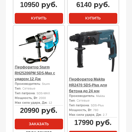
10950
руб.
6140
руб.
КУПИТЬ
КУПИТЬ
Перфоратор Sturm
RH25206PM SDS-Max с
ударом 12 Дж
Перфоратор Makita
Производитель
: Sturm
HR2470 SDS-Plus для
Тип
: Сетевые
бетона до 24 мм
Тип патрона
: SDS-MAX
Производитель
: Makita
Мощность, Вт
: 2000
Тип
: Сетевые
Мах сила удара, Дж
: 12
Тип патрона
: SDS-Plus
20990
руб.
Мощность, Вт
: 780
Мах сила удара, Дж
: 2.7
17990
руб.
ЗАКАЗАТЬ