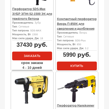
Перфоратор SDS-Max
ЗУБР ЗПМ-52-1500 ЭК для
тяжёлого бетона
Компактный перфоратор
Производитель
: Зубр
Вихрь П-850К для
Тип
: Сетевые
сверления и долбления
Тип патрона
: SDS-MAX
Производитель
: Вихрь
Мощность, Вт
: 1500
Тип
: Сетевые
Мах сила удара, Дж
: 18
Тип патрона
: SDS-Plus
37430
руб.
Мощность, Вт
: 850
Мах сила удара, Дж
: 3.2
5990
руб.
ЗАКАЗАТЬ
срок заказа
КУПИТЬ
4 - 10 дней
Перфоратор Hanskonner