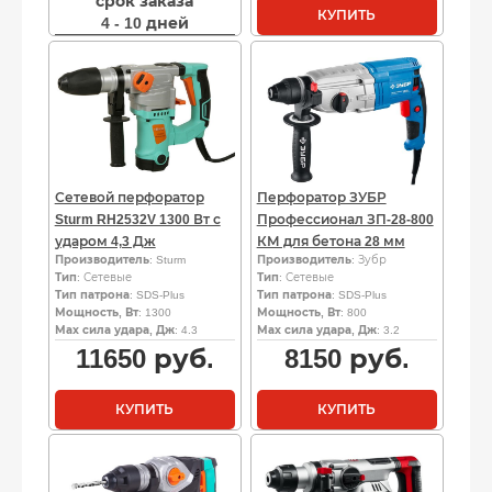
срок заказа
КУПИТЬ
4 - 10 дней
Сетевой перфоратор
Перфоратор ЗУБР
Sturm RH2532V 1300 Вт с
Профессионал ЗП-28-800
ударом 4,3 Дж
КМ для бетона 28 мм
Производитель
: Sturm
Производитель
: Зубр
Тип
: Сетевые
Тип
: Сетевые
Тип патрона
: SDS-Plus
Тип патрона
: SDS-Plus
Мощность, Вт
: 1300
Мощность, Вт
: 800
Мах сила удара, Дж
: 4.3
Мах сила удара, Дж
: 3.2
11650
руб.
8150
руб.
КУПИТЬ
КУПИТЬ