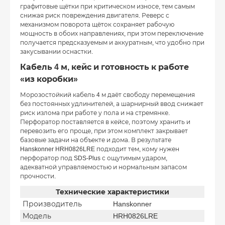
графитовые щётки при критическом износе, тем самым
снижая риск повреждения двигателя. Реверс с
механизмом поворота щёток сохраняет рабочую
мощность в обоих направлениях, при этом переключение
получается предсказуемым и аккуратным, что удобно при
закусывании оснастки.
Кабель 4 м, кейс и готовность к работе
«из коробки»
Морозостойкий кабель 4 м даёт свободу перемещения
без постоянных удлинителей, а шарнирный ввод снижает
риск излома при работе у пола и на стремянке.
Перфоратор поставляется в кейсе, поэтому хранить и
перевозить его проще, при этом комплект закрывает
базовые задачи на объекте и дома. В результате
Hanskonner HRH0826LRE подходит тем, кому нужен
перфоратор под SDS-Plus с ощутимым ударом,
адекватной управляемостью и нормальным запасом
прочности.
Технические характеристики
Производитель
Hanskonner
Модель
HRH0826LRE