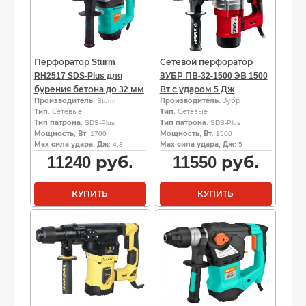
Перфоратор Sturm
Сетевой перфоратор
RH2517 SDS-Plus для
ЗУБР ПВ-32-1500 ЭВ 1500
бурения бетона до 32 мм
Вт с ударом 5 Дж
Производитель
: Sturm
Производитель
: Зубр
Тип
: Сетевые
Тип
: Сетевые
Тип патрона
: SDS-Plus
Тип патрона
: SDS-Plus
Мощность, Вт
: 1700
Мощность, Вт
: 1500
Мах сила удара, Дж
: 4.3
Мах сила удара, Дж
: 5
11240
руб.
11550
руб.
КУПИТЬ
КУПИТЬ