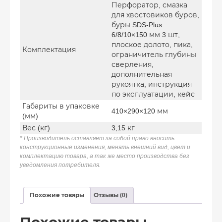
Перфоратор, смазка
для хвостовиков буров,
буры SDS-Plus
6/8/10×150 мм 3 шт,
плоское долото, пика,
Комплектация
ограничитель глубины
сверления,
дополнительная
рукоятка, инструкция
по эксплуатации, кейс
Габариты в упаковке
410×290×120 мм
(мм)
Вес (кг)
3,15 кг
* Производитель оставляет за собой право вносить
конструкционные изменения, менять внешний вид, цвет и
комплектацию товара, а так же место производства без
уведомления потребителя.
Похожие товары
Отзывы (0)