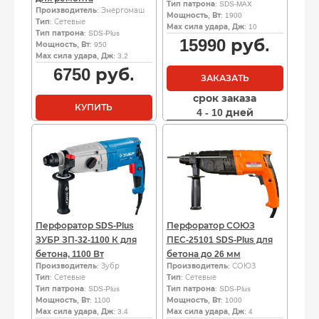
Тип патрона
: SDS-MAX
Производитель
: Энергомаш
Мощность, Вт
: 1900
Тип
: Сетевые
Мах сила удара, Дж
: 10
Тип патрона
: SDS-Plus
15990
руб.
Мощность, Вт
: 950
Мах сила удара, Дж
: 3.2
6750
руб.
ЗАКАЗАТЬ
срок заказа
КУПИТЬ
4 - 10 дней
Перфоратор SDS-Plus
Перфоратор СОЮЗ
ЗУБР ЗП-32-1100 К для
ПЕС-25101 SDS-Plus для
бетона, 1100 Вт
бетона до 26 мм
Производитель
: Зубр
Производитель
: СОЮЗ
Тип
: Сетевые
Тип
: Сетевые
Тип патрона
: SDS-Plus
Тип патрона
: SDS-Plus
Мощность, Вт
: 1100
Мощность, Вт
: 1000
Мах сила удара, Дж
: 3.4
Мах сила удара, Дж
: 4