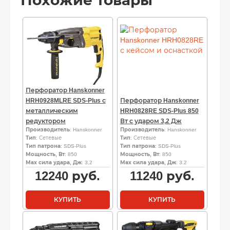
Похожие товары
Перфоратор Hanskonner
HRH0928MLRE SDS-Plus с
Перфоратор Hanskonner
металлическим
HRH0828RE SDS-Plus 850
редуктором
Вт с ударом 3,2 Дж
Производитель
: Hanskonner
Производитель
: Hanskonner
Тип
: Сетевые
Тип
: Сетевые
Тип патрона
: SDS-Plus
Тип патрона
: SDS-Plus
Мощность, Вт
: 850
Мощность, Вт
: 850
Мах сила удара, Дж
: 3,2
Мах сила удара, Дж
: 3.2
12240
руб.
11240
руб.
КУПИТЬ
КУПИТЬ