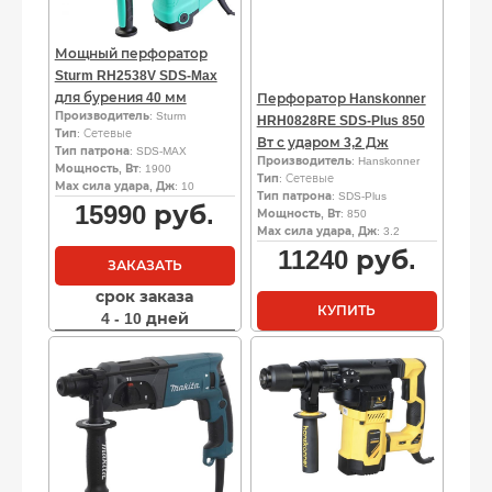
Мощный перфоратор
Sturm RH2538V SDS-Max
для бурения 40 мм
Перфоратор Hanskonner
Производитель
: Sturm
HRH0828RE SDS-Plus 850
Тип
: Сетевые
Вт с ударом 3,2 Дж
Тип патрона
: SDS-MAX
Производитель
: Hanskonner
Мощность, Вт
: 1900
Тип
: Сетевые
Мах сила удара, Дж
: 10
Тип патрона
: SDS-Plus
15990
руб.
Мощность, Вт
: 850
Мах сила удара, Дж
: 3.2
11240
руб.
ЗАКАЗАТЬ
срок заказа
КУПИТЬ
4 - 10 дней