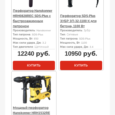
Перфоратор Hanskonner
HRH0828REC SDS-Plus с
Перфоратор SDS-Plus
быстрозажимным
ЗУБР ЗП-32-1100 К для
патроном
бетона, 1100 Вт
Производитель
: Hanskonner
Производитель
: Зубр
Тип патрона
: SDS-Plus
Тип
: Сетевые
Мощность, Вт
: 850
Тип патрона
: SDS-Plus
Мах сила удара, Дж
: 3.2
Мощность, Вт
: 1100
Тип двигателя
: Щеточный
Мах сила удара, Дж
: 3.4
12240
руб.
10950
руб.
КУПИТЬ
КУПИТЬ
Мощный перфоратор
Hanskonner HRH1532RE