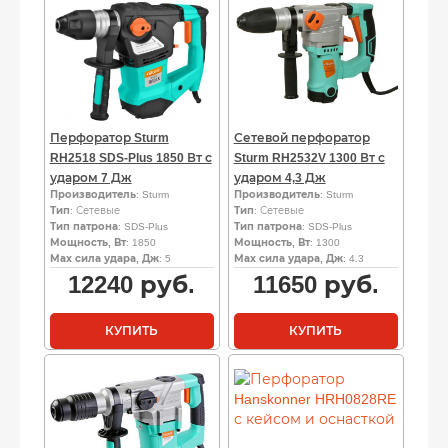
Перфоратор Sturm
Сетевой перфоратор
RH2518 SDS-Plus 1850 Вт с
Sturm RH2532V 1300 Вт с
ударом 7 Дж
ударом 4,3 Дж
Производитель
: Sturm
Производитель
: Sturm
Тип
: Сетевые
Тип
: Сетевые
Тип патрона
: SDS-Plus
Тип патрона
: SDS-Plus
Мощность, Вт
: 1850
Мощность, Вт
: 1300
Мах сила удара, Дж
: 5
Мах сила удара, Дж
: 4.3
12240
руб.
11650
руб.
КУПИТЬ
КУПИТЬ