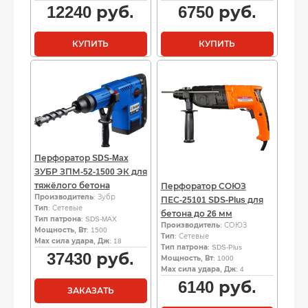
12240
руб.
6750
руб.
КУПИТЬ
КУПИТЬ
Перфоратор SDS-Max
ЗУБР ЗПМ-52-1500 ЭК для
тяжёлого бетона
Перфоратор СОЮЗ
Производитель
: Зубр
ПЕС-25101 SDS-Plus для
Тип
: Сетевые
бетона до 26 мм
Тип патрона
: SDS-MAX
Производитель
: СОЮЗ
Мощность, Вт
: 1500
Тип
: Сетевые
Мах сила удара, Дж
: 18
Тип патрона
: SDS-Plus
37430
руб.
Мощность, Вт
: 1000
Мах сила удара, Дж
: 4
6140
руб.
ЗАКАЗАТЬ