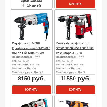
срок заказа
КУПИТЬ
4 - 10 дней
Перфоратор ЗУБР
Сетевой перфоратор
Профессионал ЗП-28-800
ЗУБР ПВ-32-1500 ЭВ 1500
КМ для бетона 28 мм
Вт с ударом 5 Дж
Производитель
: Зубр
Производитель
: Зубр
Тип
: Сетевые
Тип
: Сетевые
Тип патрона
: SDS-Plus
Тип патрона
: SDS-Plus
Мощность, Вт
: 800
Мощность, Вт
: 1500
Мах сила удара, Дж
: 3.2
Мах сила удара, Дж
: 5
8150
руб.
11550
руб.
КУПИТЬ
КУПИТЬ