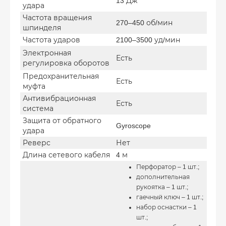
13 Дж
удара
Частота вращения
270–450 об/мин
шпинделя
Частота ударов
2100–3500 уд/мин
Электронная
Есть
регулировка оборотов
Предохранительная
Есть
муфта
Антивибрационная
Есть
система
Защита от обратного
Gyroscope
удара
Реверс
Нет
Длина сетевого кабеля
4 м
Перфоратор – 1 шт.;
дополнительная
рукоятка – 1 шт.;
гаечный ключ – 1 шт.;
набор оснастки – 1
шт.;