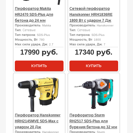
Перфоратор Makita
Сетевой перфоратор
HR2470 SDS-Plus для
Hanskonner HRH1836RE
бетона до 24 мм
1800 Вт с ударом 7 Дж
Производитель
: Makita
Производитель
: Hanskonner
Тип
: Сетевые
Тип
: Сетевые
Тип патрона
: SDS-Plus
Тип патрона
: SDS-Plus
Мощность, Вт
: 780
Мощность, Вт
: 1800
Мах сила удара, Дж
: 2.7
Мах сила удара, Дж
: 7
17990
руб.
17340
руб.
КУПИТЬ
КУПИТЬ
Перфоратор Hanskonner
Перфоратор Sturm
HRH2145MVE SDS-Max с
RH2517 SDS-Plus для
ударом 20 Дж
бурения бетона до 32 мм
Производитель
: Hanskonner
Производитель
: Sturm