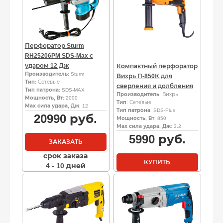
Перфоратор Sturm
RH25206PM SDS-Max с
ударом 12 Дж
Компактный перфоратор
Производитель
: Sturm
Вихрь П-850К для
Тип
: Сетевые
сверления и долбления
Тип патрона
: SDS-MAX
Производитель
: Вихрь
Мощность, Вт
: 2000
Тип
: Сетевые
Мах сила удара, Дж
: 12
Тип патрона
: SDS-Plus
20990
руб.
Мощность, Вт
: 850
Мах сила удара, Дж
: 3.2
5990
руб.
ЗАКАЗАТЬ
срок заказа
КУПИТЬ
4 - 10 дней