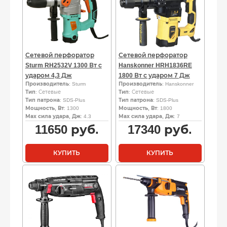
Сетевой перфоратор
Сетевой перфоратор
Sturm RH2532V 1300 Вт с
Hanskonner HRH1836RE
ударом 4,3 Дж
1800 Вт с ударом 7 Дж
Производитель
: Sturm
Производитель
: Hanskonner
Тип
: Сетевые
Тип
: Сетевые
Тип патрона
: SDS-Plus
Тип патрона
: SDS-Plus
Мощность, Вт
: 1300
Мощность, Вт
: 1800
Мах сила удара, Дж
: 4.3
Мах сила удара, Дж
: 7
11650
руб.
17340
руб.
КУПИТЬ
КУПИТЬ