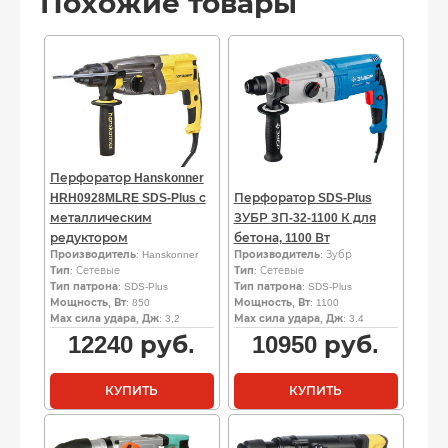
Похожие товары
Перфоратор Hanskonner
HRH0928MLRE SDS-Plus с
Перфоратор SDS-Plus
металлическим
ЗУБР ЗП-32-1100 К для
редуктором
бетона, 1100 Вт
Производитель
: Hanskonner
Производитель
: Зубр
Тип
: Сетевые
Тип
: Сетевые
Тип патрона
: SDS-Plus
Тип патрона
: SDS-Plus
Мощность, Вт
: 850
Мощность, Вт
: 1100
Мах сила удара, Дж
: 3,2
Мах сила удара, Дж
: 3.4
12240
руб.
10950
руб.
КУПИТЬ
КУПИТЬ