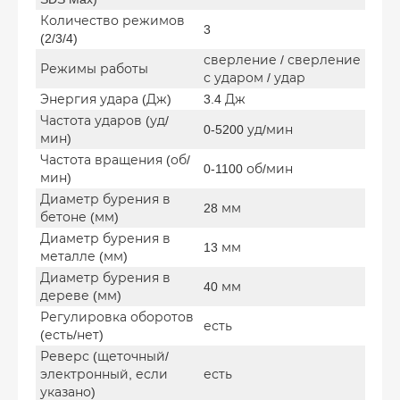
Количество режимов
3
(2/3/4)
сверление / сверление
Режимы работы
с ударом / удар
Энергия удара (Дж)
3.4 Дж
Частота ударов (уд/
0-5200 уд/мин
мин)
Частота вращения (об/
0-1100 об/мин
мин)
Диаметр бурения в
28 мм
бетоне (мм)
Диаметр бурения в
13 мм
металле (мм)
Диаметр бурения в
40 мм
дереве (мм)
Регулировка оборотов
есть
(есть/нет)
Реверс (щеточный/
электронный, если
есть
указано)