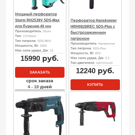
Мощный перфоратор
Sturm RH2538V SDS-Max
Перфоратор Hanskonner
для бурения 40 мм
HRH0828REC SDS-Plus с
Производитель
: Sturm
быстрозажимным
Тип
: Сетевые
патроном
Тип патрона
: SDS-MAX
Производитель
: Hanskonner
Мощность, Вт
: 1900
Тип патрона
: SDS-Plus
Мах сила удара, Дж
: 10
Мощность, Вт
: 850
15990
руб.
Мах сила удара, Дж
: 3.2
Тип двигателя
: Щеточный
12240
руб.
ЗАКАЗАТЬ
срок заказа
КУПИТЬ
4 - 10 дней