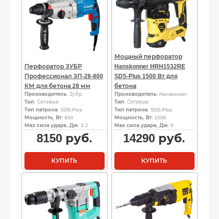
Мощный перфоратор
Перфоратор ЗУБР
Hanskonner HRH1532RE
Профессионал ЗП-28-800
SDS-Plus 1500 Вт для
КМ для бетона 28 мм
бетона
Производитель
: Зубр
Производитель
: Hanskonner
Тип
: Сетевые
Тип
: Сетевые
Тип патрона
: SDS-Plus
Тип патрона
: SDS-Plus
Мощность, Вт
: 800
Мощность, Вт
: 1500
Мах сила удара, Дж
: 3.2
Мах сила удара, Дж
: 5
8150
руб.
14290
руб.
КУПИТЬ
КУПИТЬ