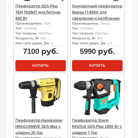
Перфоратор SDS-Plus
Компактный перфоратор
TEH TH2607 для бетона,
Вихрь П-850К для
800 Вт
сверления и долбления
Производитель
: TEH
Производитель
: Вихрь
Тип
: Сетевые
Тип
: Сетевые
Тип патрона
: SDS-Plus
Тип патрона
: SDS-Plus
Мощность, Вт
: 800
Мощность, Вт
: 850
Мах сила удара, Дж
: 3
Мах сила удара, Дж
: 3.2
7100
руб.
5990
руб.
КУПИТЬ
КУПИТЬ
Перфоратор Hanskonner
Перфоратор Sturm
HRH2145MVE SDS-Max с
RH2518 SDS-Plus 1850 Вт с
ударом 20 Дж
ударом 7 Дж
Производитель
: Hanskonner
Производитель
: Sturm