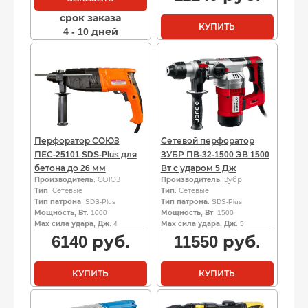
срок заказа
КУПИТЬ
4 - 10 дней
Перфоратор СОЮЗ
Сетевой перфоратор
ПЕС-25101 SDS-Plus для
ЗУБР ПВ-32-1500 ЭВ 1500
бетона до 26 мм
Вт с ударом 5 Дж
Производитель
: СОЮЗ
Производитель
: Зубр
Тип
: Сетевые
Тип
: Сетевые
Тип патрона
: SDS-Plus
Тип патрона
: SDS-Plus
Мощность, Вт
: 1000
Мощность, Вт
: 1500
Мах сила удара, Дж
: 4
Мах сила удара, Дж
: 5
6140
руб.
11550
руб.
КУПИТЬ
КУПИТЬ