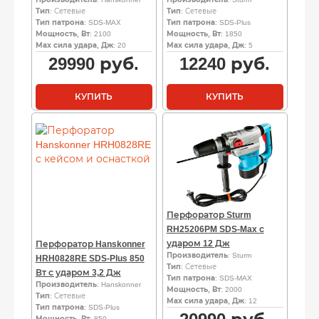
Тип
: Сетевые
Тип
: Сетевые
Тип патрона
: SDS-MAX
Тип патрона
: SDS-Plus
Мощность, Вт
: 2100
Мощность, Вт
: 1850
Мах сила удара, Дж
: 20
Мах сила удара, Дж
: 5
29990
руб.
12240
руб.
КУПИТЬ
КУПИТЬ
Перфоратор Sturm
RH25206PM SDS-Max с
ударом 12 Дж
Перфоратор Hanskonner
Производитель
: Sturm
HRH0828RE SDS-Plus 850
Тип
: Сетевые
Вт с ударом 3,2 Дж
Тип патрона
: SDS-MAX
Производитель
: Hanskonner
Мощность, Вт
: 2000
Тип
: Сетевые
Мах сила удара, Дж
: 12
Тип патрона
: SDS-Plus
Мощность, Вт
: 850