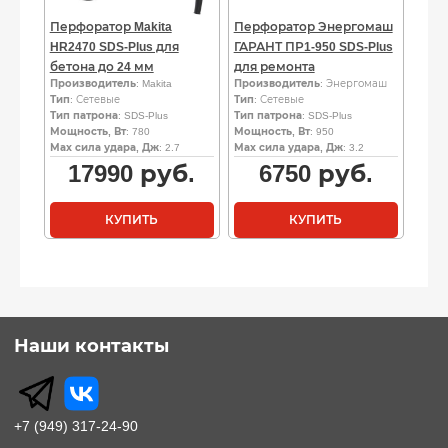
Перфоратор Makita
Перфоратор Энергомаш
HR2470 SDS-Plus для
ГАРАНТ ПР1-950 SDS-Plus
бетона до 24 мм
для ремонта
Производитель
: Makita
Производитель
: Энергомаш
Тип
: Сетевые
Тип
: Сетевые
Тип патрона
: SDS-Plus
Тип патрона
: SDS-Plus
Мощность, Вт
: 780
Мощность, Вт
: 950
Мах сила удара, Дж
: 2.7
Мах сила удара, Дж
: 3.2
17990
руб.
6750
руб.
КУПИТЬ
КУПИТЬ
Наши контакты
+7 (949) 317-24-90