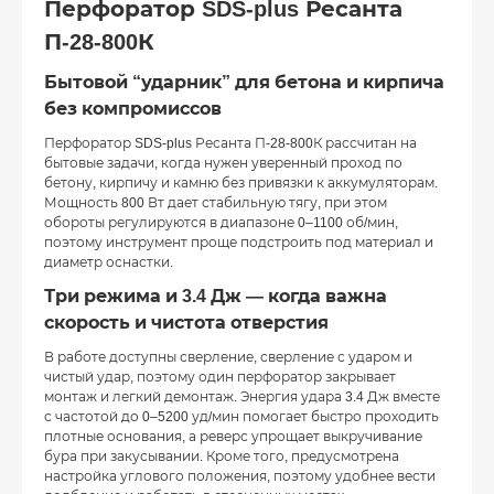
Перфоратор SDS-plus Ресанта
П-28-800К
Бытовой “ударник” для бетона и кирпича
без компромиссов
Перфоратор SDS-plus Ресанта П-28-800К рассчитан на
бытовые задачи, когда нужен уверенный проход по
бетону, кирпичу и камню без привязки к аккумуляторам.
Мощность 800 Вт дает стабильную тягу, при этом
обороты регулируются в диапазоне 0–1100 об/мин,
поэтому инструмент проще подстроить под материал и
диаметр оснастки.
Три режима и 3.4 Дж — когда важна
скорость и чистота отверстия
В работе доступны сверление, сверление с ударом и
чистый удар, поэтому один перфоратор закрывает
монтаж и легкий демонтаж. Энергия удара 3.4 Дж вместе
с частотой до 0–5200 уд/мин помогает быстро проходить
плотные основания, а реверс упрощает выкручивание
бура при закусывании. Кроме того, предусмотрена
настройка углового положения, поэтому удобнее вести