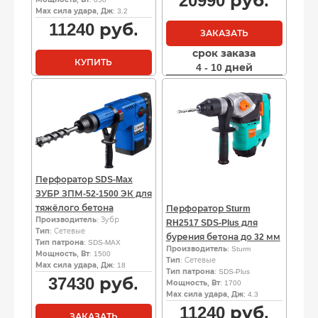
20990
руб.
Мах сила удара, Дж
: 3.2
11240
руб.
ЗАКАЗАТЬ
срок заказа
КУПИТЬ
4 - 10 дней
Перфоратор SDS-Max
ЗУБР ЗПМ-52-1500 ЭК для
тяжёлого бетона
Перфоратор Sturm
Производитель
: Зубр
RH2517 SDS-Plus для
Тип
: Сетевые
бурения бетона до 32 мм
Тип патрона
: SDS-MAX
Производитель
: Sturm
Мощность, Вт
: 1500
Тип
: Сетевые
Мах сила удара, Дж
: 18
Тип патрона
: SDS-Plus
37430
руб.
Мощность, Вт
: 1700
Мах сила удара, Дж
: 4.3
11240
руб.
ЗАКАЗАТЬ