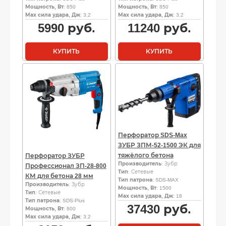
Мощность, Вт
: 850
Мощность, Вт
: 850
Мах сила удара, Дж
: 3.2
Мах сила удара, Дж
: 3.2
5990
руб.
11240
руб.
КУПИТЬ
КУПИТЬ
Перфоратор SDS-Max
ЗУБР ЗПМ-52-1500 ЭК для
тяжёлого бетона
Перфоратор ЗУБР
Производитель
: Зубр
Профессионал ЗП-28-800
Тип
: Сетевые
КМ для бетона 28 мм
Тип патрона
: SDS-MAX
Производитель
: Зубр
Мощность, Вт
: 1500
Тип
: Сетевые
Мах сила удара, Дж
: 18
Тип патрона
: SDS-Plus
37430
руб.
Мощность, Вт
: 800
Мах сила удара, Дж
: 3.2