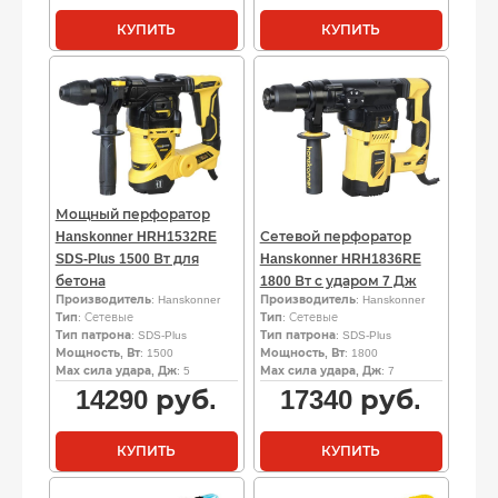
КУПИТЬ
КУПИТЬ
Мощный перфоратор
Hanskonner HRH1532RE
Сетевой перфоратор
SDS-Plus 1500 Вт для
Hanskonner HRH1836RE
бетона
1800 Вт с ударом 7 Дж
Производитель
: Hanskonner
Производитель
: Hanskonner
Тип
: Сетевые
Тип
: Сетевые
Тип патрона
: SDS-Plus
Тип патрона
: SDS-Plus
Мощность, Вт
: 1500
Мощность, Вт
: 1800
Мах сила удара, Дж
: 5
Мах сила удара, Дж
: 7
14290
руб.
17340
руб.
КУПИТЬ
КУПИТЬ