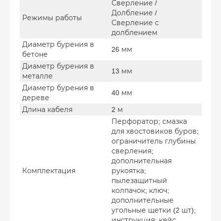
Сверление /
Долбление /
Режимы работы
Сверление с
долблением
Диаметр бурения в
26 мм
бетоне
Диаметр бурения в
13 мм
металле
Диаметр бурения в
40 мм
дереве
Длина кабеля
2 м
Перфоратор; смазка
для хвостовиков буров;
ограничитель глубины
сверления;
дополнительная
Комплектация
рукоятка;
пылезащитный
колпачок; ключ;
дополнительные
угольные щетки (2 шт);
инструкция; кейс