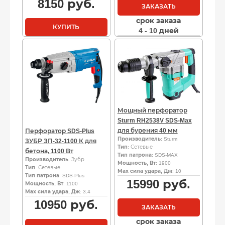
8150
руб.
ЗАКАЗАТЬ
срок заказа
КУПИТЬ
4 - 10 дней
Мощный перфоратор
Sturm RH2538V SDS-Max
для бурения 40 мм
Перфоратор SDS-Plus
Производитель
: Sturm
ЗУБР ЗП-32-1100 К для
Тип
: Сетевые
бетона, 1100 Вт
Тип патрона
: SDS-MAX
Производитель
: Зубр
Мощность, Вт
: 1900
Тип
: Сетевые
Мах сила удара, Дж
: 10
Тип патрона
: SDS-Plus
15990
руб.
Мощность, Вт
: 1100
Мах сила удара, Дж
: 3.4
10950
руб.
ЗАКАЗАТЬ
срок заказа