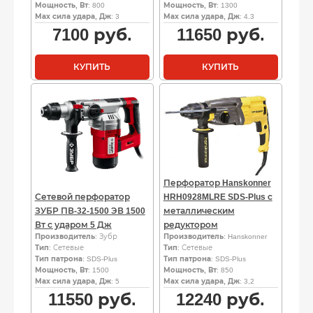
Мощность, Вт
: 800
Мощность, Вт
: 1300
Мах сила удара, Дж
: 3
Мах сила удара, Дж
: 4.3
7100
руб.
11650
руб.
КУПИТЬ
КУПИТЬ
Перфоратор Hanskonner
Сетевой перфоратор
HRH0928MLRE SDS-Plus с
ЗУБР ПВ-32-1500 ЭВ 1500
металлическим
Вт с ударом 5 Дж
редуктором
Производитель
: Зубр
Производитель
: Hanskonner
Тип
: Сетевые
Тип
: Сетевые
Тип патрона
: SDS-Plus
Тип патрона
: SDS-Plus
Мощность, Вт
: 1500
Мощность, Вт
: 850
Мах сила удара, Дж
: 5
Мах сила удара, Дж
: 3,2
11550
руб.
12240
руб.