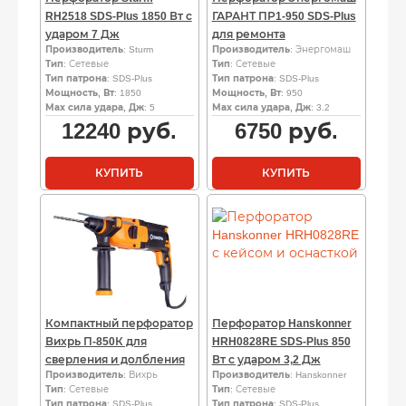
RH2518 SDS-Plus 1850 Вт с
ГАРАНТ ПР1-950 SDS-Plus
ударом 7 Дж
для ремонта
Производитель
: Sturm
Производитель
: Энергомаш
Тип
: Сетевые
Тип
: Сетевые
Тип патрона
: SDS-Plus
Тип патрона
: SDS-Plus
Мощность, Вт
: 1850
Мощность, Вт
: 950
Мах сила удара, Дж
: 5
Мах сила удара, Дж
: 3.2
12240
руб.
6750
руб.
КУПИТЬ
КУПИТЬ
Компактный перфоратор
Перфоратор Hanskonner
Вихрь П-850К для
HRH0828RE SDS-Plus 850
сверления и долбления
Вт с ударом 3,2 Дж
Производитель
: Вихрь
Производитель
: Hanskonner
Тип
: Сетевые
Тип
: Сетевые
Тип патрона
: SDS-Plus
Тип патрона
: SDS-Plus