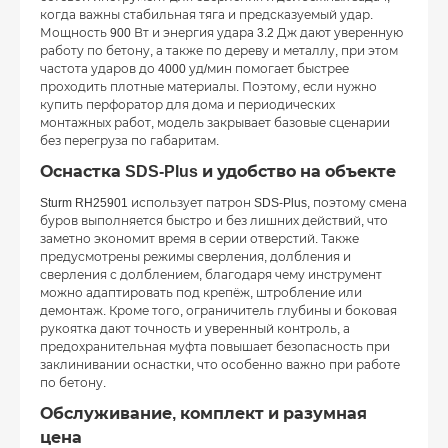
когда важны стабильная тяга и предсказуемый удар.
Мощность 900 Вт и энергия удара 3.2 Дж дают уверенную
работу по бетону, а также по дереву и металлу, при этом
частота ударов до 4000 уд/мин помогает быстрее
проходить плотные материалы. Поэтому, если нужно
купить перфоратор для дома и периодических
монтажных работ, модель закрывает базовые сценарии
без перегруза по габаритам.
Оснастка SDS-Plus и удобство на объекте
Sturm RH25901 использует патрон SDS-Plus, поэтому смена
буров выполняется быстро и без лишних действий, что
заметно экономит время в серии отверстий. Также
предусмотрены режимы сверления, долбления и
сверления с долблением, благодаря чему инструмент
можно адаптировать под крепёж, штробление или
демонтаж. Кроме того, ограничитель глубины и боковая
рукоятка дают точность и уверенный контроль, а
предохранительная муфта повышает безопасность при
заклинивании оснастки, что особенно важно при работе
по бетону.
Обслуживание, комплект и разумная
цена