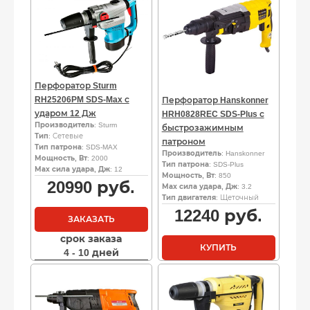
Перфоратор Sturm
RH25206PM SDS-Max с
Перфоратор Hanskonner
ударом 12 Дж
HRH0828REC SDS-Plus с
Производитель
: Sturm
быстрозажимным
Тип
: Сетевые
патроном
Тип патрона
: SDS-MAX
Производитель
: Hanskonner
Мощность, Вт
: 2000
Тип патрона
: SDS-Plus
Мах сила удара, Дж
: 12
Мощность, Вт
: 850
20990
руб.
Мах сила удара, Дж
: 3.2
Тип двигателя
: Щеточный
12240
руб.
ЗАКАЗАТЬ
срок заказа
КУПИТЬ
4 - 10 дней