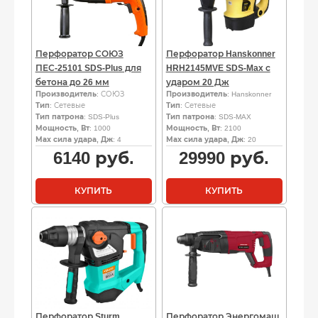
Перфоратор СОЮЗ
Перфоратор Hanskonner
ПЕС-25101 SDS-Plus для
HRH2145MVE SDS-Max с
бетона до 26 мм
ударом 20 Дж
Производитель
: СОЮЗ
Производитель
: Hanskonner
Тип
: Сетевые
Тип
: Сетевые
Тип патрона
: SDS-Plus
Тип патрона
: SDS-MAX
Мощность, Вт
: 1000
Мощность, Вт
: 2100
Мах сила удара, Дж
: 4
Мах сила удара, Дж
: 20
6140
руб.
29990
руб.
КУПИТЬ
КУПИТЬ
Перфоратор Sturm
Перфоратор Энергомаш