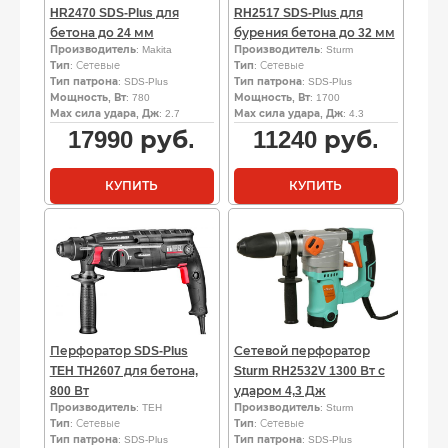
HR2470 SDS-Plus для
RH2517 SDS-Plus для
бетона до 24 мм
бурения бетона до 32 мм
Производитель
: Makita
Производитель
: Sturm
Тип
: Сетевые
Тип
: Сетевые
Тип патрона
: SDS-Plus
Тип патрона
: SDS-Plus
Мощность, Вт
: 780
Мощность, Вт
: 1700
Мах сила удара, Дж
: 2.7
Мах сила удара, Дж
: 4.3
17990
руб.
11240
руб.
КУПИТЬ
КУПИТЬ
Перфоратор SDS-Plus
Сетевой перфоратор
TEH TH2607 для бетона,
Sturm RH2532V 1300 Вт с
800 Вт
ударом 4,3 Дж
Производитель
: TEH
Производитель
: Sturm
Тип
: Сетевые
Тип
: Сетевые
Тип патрона
: SDS-Plus
Тип патрона
: SDS-Plus