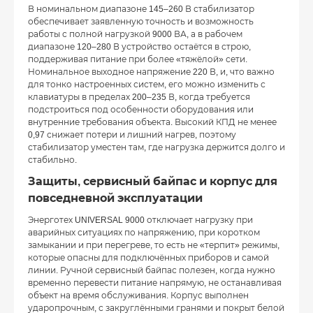
В номинальном диапазоне 145–260 В стабилизатор
обеспечивает заявленную точность и возможность
работы с полной нагрузкой 9000 ВА, а в рабочем
диапазоне 120–280 В устройство остаётся в строю,
поддерживая питание при более «тяжёлой» сети.
Номинальное выходное напряжение 220 В, и, что важно
для тонко настроенных систем, его можно изменить с
клавиатуры в пределах 200–235 В, когда требуется
подстроиться под особенности оборудования или
внутренние требования объекта. Высокий КПД не менее
0,97 снижает потери и лишний нагрев, поэтому
стабилизатор уместен там, где нагрузка держится долго и
стабильно.
Защиты, сервисный байпас и корпус для
повседневной эксплуатации
Энерготех UNIVERSAL 9000 отключает нагрузку при
аварийных ситуациях по напряжению, при коротком
замыкании и при перегреве, то есть не «терпит» режимы,
которые опасны для подключённых приборов и самой
линии. Ручной сервисный байпас полезен, когда нужно
временно перевести питание напрямую, не останавливая
объект на время обслуживания. Корпус выполнен
ударопрочным, с закруглёнными гранями и покрыт белой