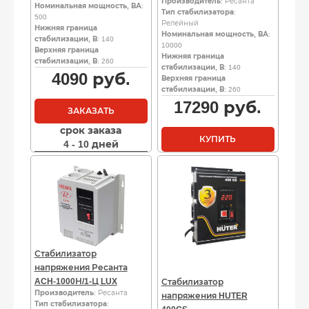
Производитель
: Ресанта
Номинальная мощность, ВА
:
Тип стабилизатора
:
500
Релейный
Нижняя граница
Номинальная мощность, ВА
:
стабилизации, В
: 140
10000
Верхняя граница
Нижняя граница
стабилизации, В
: 260
стабилизации, В
: 140
4090
руб.
Верхняя граница
стабилизации, В
: 260
17290
руб.
ЗАКАЗАТЬ
срок заказа
КУПИТЬ
4 - 10 дней
Стабилизатор
напряжения Ресанта
ACH-1000Н/1-Ц LUX
Стабилизатор
Производитель
: Ресанта
напряжения HUTER
Тип стабилизатора
: