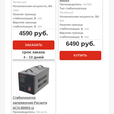
400GS
Релейный
Производитель
: HUTER
Номинальная мощность, ВА
:
Тип стабилизатора
:
1000
Релейный
Нижняя граница
Номинальная мощность, ВА
:
стабилизации, В
: 140
400
Верхняя граница
Нижняя граница
стабилизации, В
: 260
стабилизации, В
: 140
4590
руб.
Верхняя граница
стабилизации, В
: 260
6490
руб.
ЗАКАЗАТЬ
срок заказа
КУПИТЬ
4 - 10 дней
Стабилизатор
напряжения Ресанта
АСН-8000/1-Ц
Производитель
: Ресанта