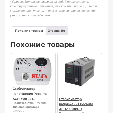
* Производитель оставляет за собой право вносить
конструкционные изменения, менять внешний вид, цвет и
комплектацию товара, а так же место производства без
уведомления потребителя.
Похожие товары
Отзывы (0)
Похожие товары
Стабилизатор
напряжения Ресанта
АСН-500Н/1-Ц
Стабилизатор
Производитель
: Ресанта
напряжения Ресанта
Тип стабилизатора
:
АСН-10000/1-Ц
Релейный