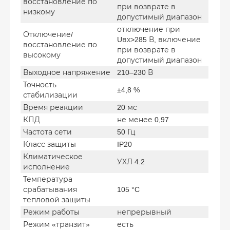
восстановление по
при возврате в
низкому
допустимый диапазон
отключение при
Отключение/
Uвх>285 В, включение
восстановление по
при возврате в
высокому
допустимый диапазон
Выходное напряжение
210–230 В
Точность
±4,8 %
стабилизации
Время реакции
20 мс
КПД
не менее 0,97
Частота сети
50 Гц
Класс защиты
IP20
Климатическое
УХЛ 4.2
исполнение
Температура
срабатывания
105 °C
тепловой защиты
Режим работы
непрерывный
Режим «транзит»
есть