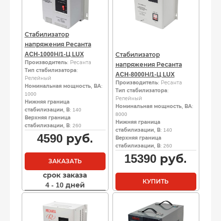
Стабилизатор
напряжения Ресанта
ACH-1000Н/1-Ц LUX
Стабилизатор
Производитель
: Ресанта
напряжения Ресанта
Тип стабилизатора
:
ACH-8000Н/1-Ц LUX
Релейный
Производитель
: Ресанта
Номинальная мощность, ВА
:
Тип стабилизатора
:
1000
Релейный
Нижняя граница
Номинальная мощность, ВА
:
стабилизации, В
: 140
8000
Верхняя граница
Нижняя граница
стабилизации, В
: 260
стабилизации, В
: 140
4590
руб.
Верхняя граница
стабилизации, В
: 260
15390
руб.
ЗАКАЗАТЬ
срок заказа
КУПИТЬ
4 - 10 дней