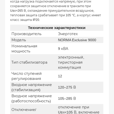
когда нагрузка подключается напрямую, при этом
сохраняется защитное отключение в транзите при
Uвх>265 В, охлаждение принудительное воздушное,
тепловая защита срабатывает при 105 °C, а корпус имеет
класс защиты IP20.
Технические характеристики
Производитель
Энерготех
Модель
NORMA Exclusive 9000
Номинальная
9 кВА
мощность
электронный,
Тип стабилизатора
тиристорная
коммутация
Число ступеней
12
регулирования
Входное напряжение
120–275 В
(стабилизация)
Входное напряжение
105–285 В
(работоспособность)
отключение при
Отключение/
Uвх<105 В, включение