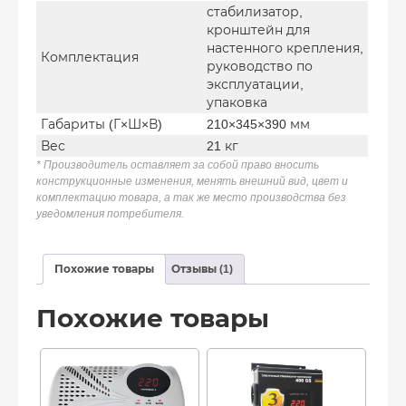
стабилизатор,
кронштейн для
настенного крепления,
Комплектация
руководство по
эксплуатации,
упаковка
Габариты (Г×Ш×В)
210×345×390 мм
Вес
21 кг
* Производитель оставляет за собой право вносить
конструкционные изменения, менять внешний вид, цвет и
комплектацию товара, а так же место производства без
уведомления потребителя.
Похожие товары
Отзывы (1)
Похожие товары