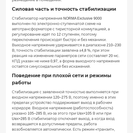
размещение в помещении.
Силовая часть и точность стабилизации
Стабилизатор напряжения NORMA Exclusive 9000
выполнен по электронно-ступенчатой схеме на
автотрансформаторе с тиристорной коммутацией, а
регулирование идёт по 12 ступеням, поэтому
переключения происходят быстро и без механики.
Выходное напряжение удерживается в диапазоне 210–230
В, точность стабилизации заявлена ±4,8 %, при этом
реакция на изменение параметров сети составляет 20 мс.
КПД указан не ниже 0,97, а форма выходного напряжения
остаётся синусоидальной без искажений.
Поведение при плохой сети и режимы
работы
Стабилизация с заявленной точностью выполняется при
входном напряжении 120–275 В, поэтому именно в этих
пределах устройство поддерживает выход в рабочем
коридоре. Входное напряжение (работоспособность)
указано 105–285 В, из-за этого при Uвх<105 В или при
Uвх>285 В стабилизатор отключает выход, а когда вход
возвращается в допустимые пределы, работа
возобновляется автоматически. Есть режим «транзит»,