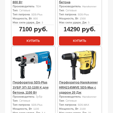
800 Вт
бетона
Производитель
: TEH
Производитель
: Hanskonner
Тип
: Сетевые
Тип
: Сетевые
Тип патрона
: SDS-Plus
Тип патрона
: SDS-Plus
Мощность, Вт
: 800
Мощность, Вт
: 1500
Мах сила удара, Дж
: 3
Мах сила удара, Дж
: 5
7100
руб.
14290
руб.
КУПИТЬ
КУПИТЬ
Перфоратор SDS-Plus
Перфоратор Hanskonner
ЗУБР ЗП-32-1100 К для
HRH2145MVE SDS-Max с
бетона, 1100 Вт
ударом 20 Дж
Производитель
: Зубр
Производитель
: Hanskonner
Тип
: Сетевые
Тип
: Сетевые
Тип патрона
: SDS-Plus
Тип патрона
: SDS-MAX
Мощность, Вт
: 1100
Мощность, Вт
: 2100
Мах сила удара, Дж
: 3.4
Мах сила удара, Дж
: 20