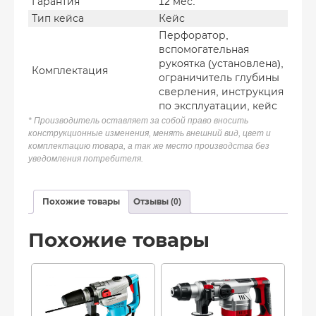
Гарантия
12 мес.
Тип кейса
Кейс
Перфоратор,
вспомогательная
рукоятка (установлена),
Комплектация
ограничитель глубины
сверления, инструкция
по эксплуатации, кейс
* Производитель оставляет за собой право вносить
конструкционные изменения, менять внешний вид, цвет и
комплектацию товара, а так же место производства без
уведомления потребителя.
Похожие товары
Отзывы (0)
Похожие товары