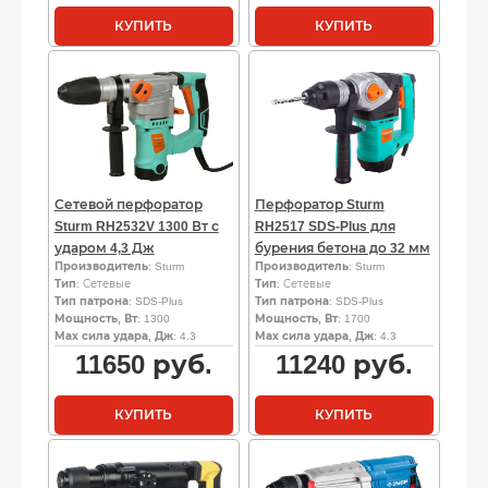
КУПИТЬ
КУПИТЬ
Сетевой перфоратор
Перфоратор Sturm
Sturm RH2532V 1300 Вт с
RH2517 SDS-Plus для
ударом 4,3 Дж
бурения бетона до 32 мм
Производитель
: Sturm
Производитель
: Sturm
Тип
: Сетевые
Тип
: Сетевые
Тип патрона
: SDS-Plus
Тип патрона
: SDS-Plus
Мощность, Вт
: 1300
Мощность, Вт
: 1700
Мах сила удара, Дж
: 4.3
Мах сила удара, Дж
: 4.3
11650
руб.
11240
руб.
КУПИТЬ
КУПИТЬ