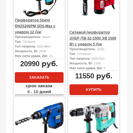
Перфоратор Sturm
RH25206PM SDS-Max с
ударом 12 Дж
Сетевой перфоратор
Производитель
: Sturm
ЗУБР ПВ-32-1500 ЭВ 1500
Тип
: Сетевые
Вт с ударом 5 Дж
Тип патрона
: SDS-MAX
Производитель
: Зубр
Мощность, Вт
: 2000
Тип
: Сетевые
Мах сила удара, Дж
: 12
Тип патрона
: SDS-Plus
20990
руб.
Мощность, Вт
: 1500
Мах сила удара, Дж
: 5
11550
руб.
ЗАКАЗАТЬ
срок заказа
КУПИТЬ
4 - 10 дней