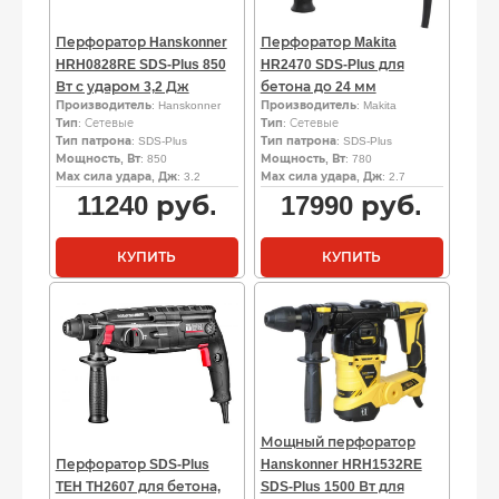
Перфоратор Hanskonner
Перфоратор Makita
HRH0828RE SDS-Plus 850
HR2470 SDS-Plus для
Вт с ударом 3,2 Дж
бетона до 24 мм
Производитель
: Hanskonner
Производитель
: Makita
Тип
: Сетевые
Тип
: Сетевые
Тип патрона
: SDS-Plus
Тип патрона
: SDS-Plus
Мощность, Вт
: 850
Мощность, Вт
: 780
Мах сила удара, Дж
: 3.2
Мах сила удара, Дж
: 2.7
11240
руб.
17990
руб.
КУПИТЬ
КУПИТЬ
Мощный перфоратор
Перфоратор SDS-Plus
Hanskonner HRH1532RE
TEH TH2607 для бетона,
SDS-Plus 1500 Вт для