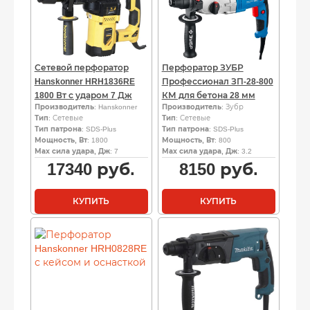
Сетевой перфоратор
Перфоратор ЗУБР
Hanskonner HRH1836RE
Профессионал ЗП-28-800
1800 Вт с ударом 7 Дж
КМ для бетона 28 мм
Производитель
: Hanskonner
Производитель
: Зубр
Тип
: Сетевые
Тип
: Сетевые
Тип патрона
: SDS-Plus
Тип патрона
: SDS-Plus
Мощность, Вт
: 1800
Мощность, Вт
: 800
Мах сила удара, Дж
: 7
Мах сила удара, Дж
: 3.2
17340
руб.
8150
руб.
КУПИТЬ
КУПИТЬ