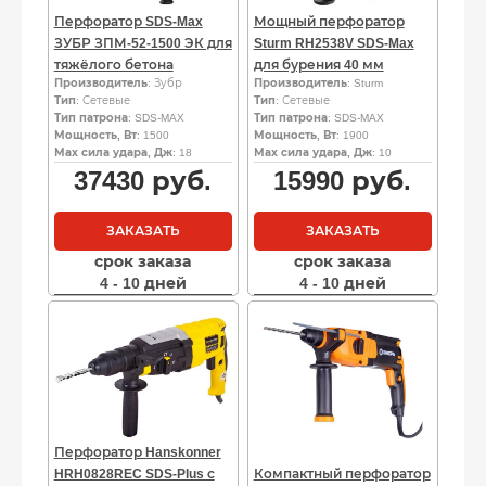
Перфоратор SDS-Max
Мощный перфоратор
ЗУБР ЗПМ-52-1500 ЭК для
Sturm RH2538V SDS-Max
тяжёлого бетона
для бурения 40 мм
Производитель
: Зубр
Производитель
: Sturm
Тип
: Сетевые
Тип
: Сетевые
Тип патрона
: SDS-MAX
Тип патрона
: SDS-MAX
Мощность, Вт
: 1500
Мощность, Вт
: 1900
Мах сила удара, Дж
: 18
Мах сила удара, Дж
: 10
37430
руб.
15990
руб.
ЗАКАЗАТЬ
ЗАКАЗАТЬ
срок заказа
срок заказа
4 - 10 дней
4 - 10 дней
Перфоратор Hanskonner
HRH0828REC SDS-Plus с
Компактный перфоратор