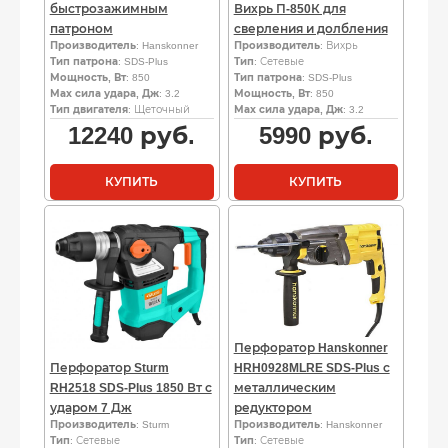
быстрозажимным
Вихрь П-850К для
патроном
сверления и долбления
Производитель
: Hanskonner
Производитель
: Вихрь
Тип патрона
: SDS-Plus
Тип
: Сетевые
Мощность, Вт
: 850
Тип патрона
: SDS-Plus
Мах сила удара, Дж
: 3.2
Мощность, Вт
: 850
Тип двигателя
: Щеточный
Мах сила удара, Дж
: 3.2
12240
руб.
5990
руб.
КУПИТЬ
КУПИТЬ
Перфоратор Hanskonner
Перфоратор Sturm
HRH0928MLRE SDS-Plus с
RH2518 SDS-Plus 1850 Вт с
металлическим
ударом 7 Дж
редуктором
Производитель
: Sturm
Производитель
: Hanskonner
Тип
: Сетевые
Тип
: Сетевые