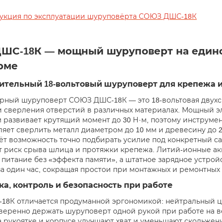
укция по эксплуатации шуруповёрта СОЮЗ ДШС-18К
ШС-18К — мощный шуруповерт на едино
рме
ительный 18-вольтовый шуруповерт для крепежа и
рный шуруповерт СОЮЗ ДШС-18К — это 18-вольтовая двухс
 сверления отверстий в различных материалах. Мощный э
 развивает крутящий момент до 30 Н·м, поэтому инструмен
ляет сверлить металл диаметром до 10 мм и древесину до 2
ёт возможность точно подбирать усилие под конкретный са
т риск срыва шлица и протяжки крепежа. Литий-ионные ак
 питание без «эффекта памяти», а штатное зарядное устрой
а один час, сокращая простои при монтажных и ремонтных 
а, контроль и безопасность при работе
8К отличается продуманной эргономикой: нейтральный ц
веренно держать шуруповерт одной рукой при работе на 
а рукоятке и корпусе улучшают хват и уменьшают скольже