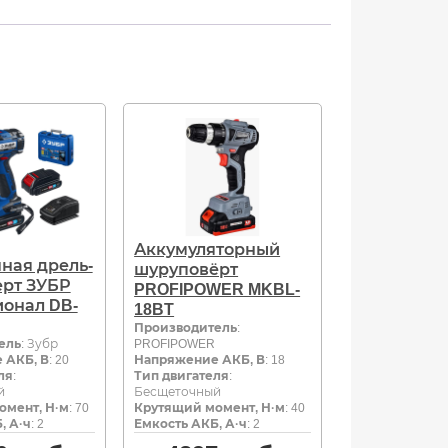
Аккумуляторный
ная дрель-
шуруповёрт
рт ЗУБР
PROFIPOWER MKBL-
онал DB-
18BT
Производитель
:
ель
: Зубр
PROFIPOWER
 АКБ, В
: 20
Напряжение АКБ, В
: 18
ля
:
Тип двигателя
:
й
Бесщеточный
омент, Н·м
: 70
Крутящий момент, Н·м
: 40
, А·ч
: 2
Емкость АКБ, А·ч
: 2