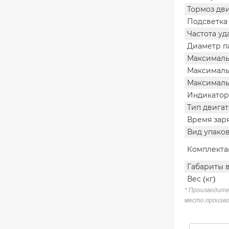
Тормоз дв
Подсветка
Частота уд
Диаметр п
Максималь
Максималь
Максималь
Индикатор
Тип двига
Время зар
Вид упако
Комплекта
Габариты в
Вес (кг)
* Производите
место произво