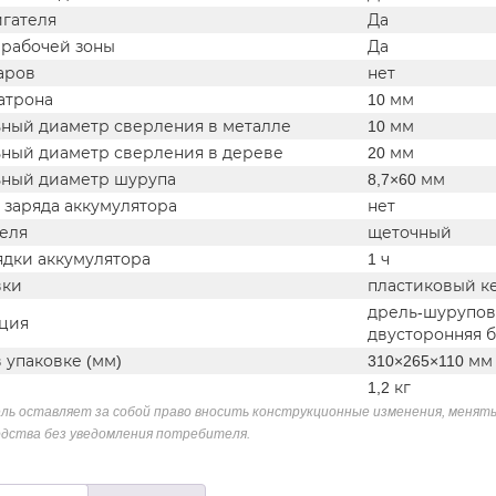
игателя
Да
 рабочей зоны
Да
аров
нет
атрона
10 мм
ный диаметр сверления в металле
10 мм
ный диаметр сверления в дереве
20 мм
ный диаметр шурупа
8,7×60 мм
 заряда аккумулятора
нет
теля
щеточный
ядки аккумулятора
1 ч
вки
пластиковый к
дрель-шурупове
ция
двусторонняя б
 упаковке (мм)
310×265×110 мм
1,2 кг
ль оставляет за собой право вносить конструкционные изменения, менять
дства без уведомления потребителя.