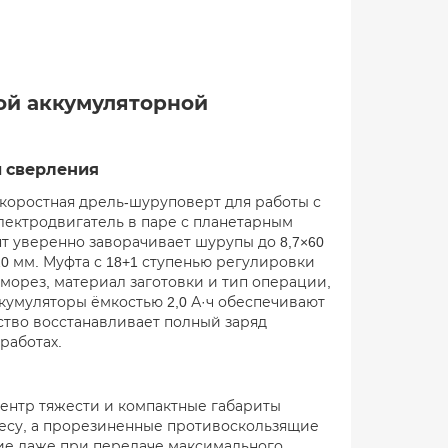
й аккумуляторной
 сверления
коростная дрель-шуруповерт для работы с
лектродвигатель в паре с планетарным
т уверенно заворачивает шурупы до 8,7×60
0 мм. Муфта с 18+1 ступенью регулировки
морез, материал заготовки и тип операции,
кумуляторы ёмкостью 2,0 А·ч обеспечивают
ство восстанавливает полный заряд
работах.
ентр тяжести и компактные габариты
весу, а прорезиненные противоскользящие
ние даже при передаче максимального