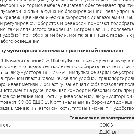
лектронный тормоз выбега двигателя обеспечивает практи
 пусковой кнопки, а функция блокировки шпинделя упрощае
ь крепеж. Две механические скорости с диапазонами 0–450 
й регулировкой оборотов и реверсом помогают подобрать
ия, так и для чистого сверления. Встроенная LED-подсветка
 удобной при сборке мебели, монтаже в нишах, гаражных 
лабого освещения.
ккумуляторная система и практичный комплект
8К входит в линейку 1BatterySystem, поэтому его аккумул
тформе, что позволяет постепенно собирать парк техники, 
Li-Ion аккумулятора 18 В 2,0 А·ч, импульсное зарядное устро
в прочном пластиковом кейсе для удобной транспортировк
ерживает метизы и оснастку, зацепная скоба позволяет под
инструмент на руке, повышая комфорт и безопасность при 
Такое сочетание мощности, универсальной аккумуляторной
поверт СОЮЗ ДШС-18К оптимальным выбором для домашне
задач, где важны автономность, тяговый момент и удобство
Технические характеристи
тель
СОЮЗ
ДШС-18К