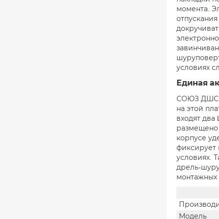
момента. Э
отпускания
докручиват
электронно
завинчиван
шуруповерт
условиях с
Единая а
СОЮЗ ДШС-1
на этой пла
входят два 
размещено 
корпусе уд
фиксирует 
условиях. 
дрель-шуру
монтажных 
Производи
Модель