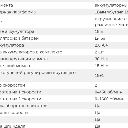
умента
аккумуляторны
орная платформа
1BatterySystem 1
вкручивание /
е
различных мат
е аккумулятора
18 В
уляторной батареи
Li-Ion
ккумулятора
2,0 А·ч
о аккумуляторов в комплекте
2 шт
ный крутящий момент
30 Н·м
утящий момент
15 Н·м
о ступеней регулировки крутящего
18+1
о скоростей
2
отов на 1 скорости
0–450 об/мин
отов на 2 скорости
0–1600 об/мин
ка оборотов двигателя
Да
ель скорости
Да
Да
а шпинделя
Да