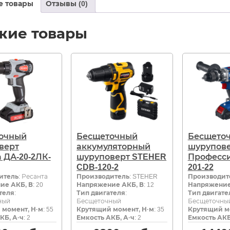
е товары
Отзывы (0)
жие товары
очный
Бесщеточный
Бесщеточ
верт
аккумуляторный
шурупове
 ДА-20-2ЛК-
шуруповерт STEHER
Професси
CDB-120-2
201-22
итель
: Ресанта
Производитель
: STEHER
Производит
ие АКБ, В
: 20
Напряжение АКБ, В
: 12
Напряжение
теля
:
Тип двигателя
:
Тип двигате
ный
Бесщеточный
Бесщеточны
 момент, Н·м
: 55
Крутящий момент, Н·м
: 35
Крутящий м
КБ, А·ч
: 2
Емкость АКБ, А·ч
: 2
Емкость АКБ