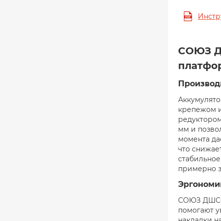
Инстр
СОЮЗ Д
платфо
Производ
Аккумулято
крепежом и
редуктором
мм и позво
момента да
что снижае
стабильное
примерно з
Эргономик
СОЮЗ ДШС-1
помогают у
накладки н