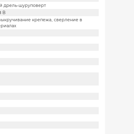
й дрель-шуруповерт
8 В
 выкручивание крепежа, сверление в
ериалах