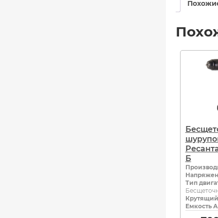
Похожи
Похо
Бесщет
шурупо
Ресанта
Б
Производ
Напряжен
Тип двига
Бесщеточ
Крутящий
Емкость А