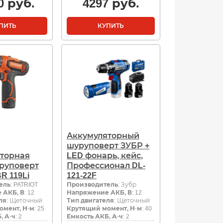
0
руб.
4297
руб.
ПИТЬ
КУПИТЬ
Аккумуляторный
шуруповерт ЗУБР +
торная
LED фонарь, кейс,
руповерт
Профессионал DL-
R 119Li
121-22F
ель
: PATRIOT
Производитель
: Зубр
 АКБ, В
: 12
Напряжение АКБ, В
: 12
ля
: Щеточный
Тип двигателя
: Щеточный
омент, Н·м
: 25
Крутящий момент, Н·м
: 40
, А·ч
: 2
Емкость АКБ, А·ч
: 2