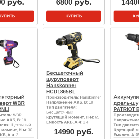
90
руб.
6800
руб.
1440
КУПИТЬ
КУПИТЬ
КУ
Бесщеточный
шуруповерт
Наnskоnnеr
HCD1865BL
ляторный
Аккумуля
Производитель
: Hanskonner
Напряжение АКБ, В
: 18
верт WBR
дрель-шу
Тип двигателя
:
2NLi
PATRIOT B
Бесщеточный
итель
: WBR
Производит
Крутящий момент, Н·м
: 65
ие АКБ, В
: 18
Напряжение
Емкость АКБ, А·ч
: 2.4
теля
: Щеточный
Тип двигате
14990
руб.
 момент, Н·м
: 30
Крутящий м
КБ, А·ч
: 2
Емкость АКБ