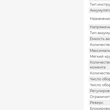
Тип инстр
Аккумулят
Назначени
Напряжени
Тип аккум
Ёмкость а
Количеств
Максималь
Мягкий кр
Количеств
момента
Количеств
Число обор
Число обор
Регулиров
Ограничит
Реверс
Блокировк