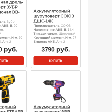
ная дрель-
рт ЗУБР
Аккумуляторный
онал DB-
шуруповерт СОЮЗ
ДШС-14К
ель
: Зубр
 АКБ, В
: 20
Производитель
: СОЮЗ
ля
:
Напряжение АКБ, В
: 14.4
й
Тип двигателя
: Щеточный
омент, Н·м
: 70
Крутящий момент, Н·м
: 27
, А·ч
: 2
Емкость АКБ, А·ч
: 2
0
руб.
3790
руб.
ПИТЬ
КУПИТЬ
яторный
Аккумуляторный
рт STEHER
шуруповерт WBR