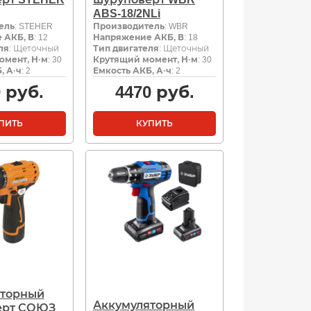
ABS-18/2NLi
ель
: STEHER
Производитель
: WBR
 АКБ, В
: 12
Напряжение АКБ, В
: 18
ля
: Щеточный
Тип двигателя
: Щеточный
омент, Н·м
: 30
Крутящий момент, Н·м
: 30
, А·ч
: 2
Емкость АКБ, А·ч
: 2
0
руб.
4470
руб.
ПИТЬ
КУПИТЬ
яторный
Аккумуляторный
ерт СОЮЗ