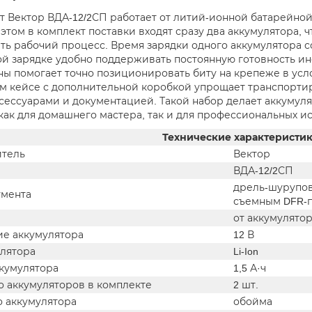
 Вектор ВДА-12/2СП работает от литий-ионной батарейной
и этом в комплект поставки входят сразу два аккумулятора, 
ть рабочий процесс. Время зарядки одного аккумулятора со
й зарядке удобно поддерживать постоянную готовность инс
ны помогает точно позиционировать биту на крепеже в усло
м кейсе с дополнительной коробкой упрощает транспорти
ксессуарами и документацией. Такой набор делает аккуму
ак для домашнего мастера, так и для профессиональных и
Технические характеристи
тель
Вектор
ВДА-12/2СП
дрель-шурупов
умента
съемным DFR-
от аккумулято
е аккумулятора
12 В
улятора
Li-Ion
ккумулятора
1,5 А·ч
о аккумуляторов в комплекте
2 шт.
о аккумулятора
обойма