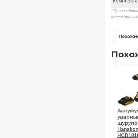
Комплекта
* Производите
место произво
Похожи
Похо
Аккуму
ударны
шурупо
Hanskon
HCD181