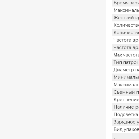
Время зар
Максималь
Жесткий к
Количеств
Количеств
Частота в
Частота в
Max часто
Тип патро
Диаметр п
Минимальн
Максималь
Съемный п
Крепление
Наличие р
Подсветка
Зарядное 
Вид упако