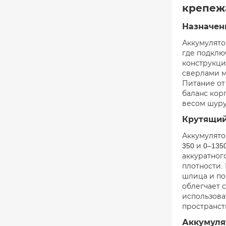
крепеж
Назначен
Аккумулято
где подклю
конструкци
сверлами м
Питание от
баланс корп
весом шуру
Крутящий 
Аккумулято
350 и 0–13
аккуратног
плотности.
шлица и по
облегчает 
использова
пространст
Аккумуля