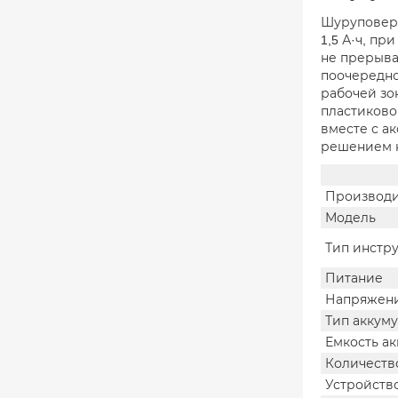
Шуруповерт
1,5 А·ч, пр
не прерыва
поочередно
рабочей зо
пластиково
вместе с а
решением к
Производи
Модель
Тип инстр
Питание
Напряжени
Тип аккум
Емкость а
Количеств
Устройств