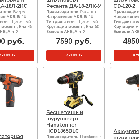
ДА-18Л-2КC
Ресанта ДА-18-2ЛК-У
CD-120-2
итель
: Вихрь
Производитель
: Ресанта
Производит
ие АКБ, В
: 18
Напряжение АКБ, В
: 18
Напряжение
теля
: Щеточный
Тип двигателя
: Щеточный
Тип двигате
 момент, Н·м
: 45
Крутящий момент, Н·м
: 50
Крутящий м
КБ, А·ч
: 2
Емкость АКБ, А·ч
: 2
Емкость АКБ
90
руб.
7590
руб.
485
КУПИТЬ
КУПИТЬ
КУ
Бесщеточный
шуруповерт
Наnskоnnеr
HCD1865BLC
Аккумул
ляторная
Производитель
: Hanskonner
шурупов