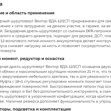
а
ие и область применения
рный шуруповерт Вектор ВДА-12/2СП предназначен для све
чение к сети затруднено: на дачном участке, в гараже, на
й. Безударная дрель-шуруповерт со съемным DFR-патроном
алого и среднего диаметра, подходит для дерева, ДСП, пл
 12-вольтового литий-ионного аккумулятора делает инстр
уса снижает нагрузку на кисть и позволяет сосредоточиться
поверта.
момент, редуктор и оснастка
рная дрель-шуруповерт Вектор ВДА-12/2СП оснащена двух
50 об/мин и максимальным крутящим моментом 21 Н·м, что 
о закручивания мебельного крепежа, так и для уверенного
 Муфта с 18+1 ступенью регулировки момента помогает точ
вреждения поверхностей. Быстрозажимной патрон под оснас
смену сверл и бит без дополнительного инструмента, а съе
ть шуруповерт в укороченной конфигурации, когда критич
ве. Наличие реверса дополняет функциональность и упрощ
торы, подсветка и комплектация