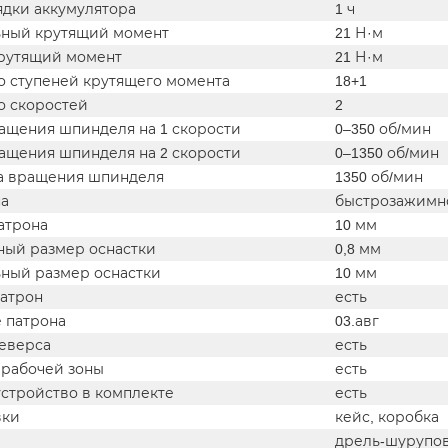
ядки аккумулятора
1 ч
ный крутящий момент
21 Н·м
рутящий момент
21 Н·м
о ступеней крутящего момента
18+1
о скоростей
2
ращения шпинделя на 1 скорости
0–350 об/мин
ращения шпинделя на 2 скорости
0–1350 об/мин
та вращения шпинделя
1350 об/мин
на
быстрозажимн
атрона
10 мм
ый размер оснастки
0,8 мм
ный размер оснастки
10 мм
атрон
есть
 патрона
03.авг
еверса
есть
 рабочей зоны
есть
устройство в комплекте
есть
вки
кейс, коробка
дрель-шурупове