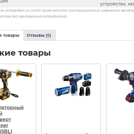
ция
устройство, ке
ль оставляет за собой право вносить конструкционные изменения, менять
дства без уведомления потребителя.
е товары
Отзывы (0)
жие товары
ляторный
й
верт
ner
65BLI