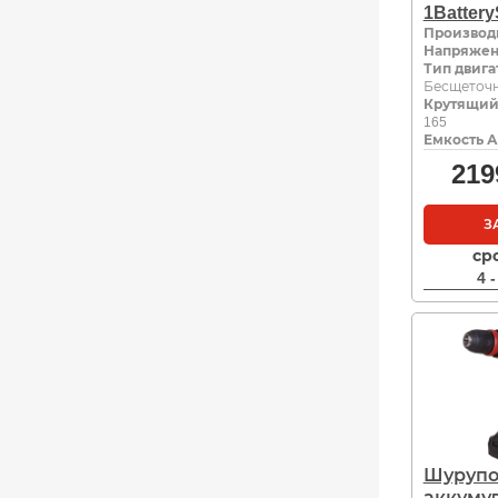
1Batter
Производ
Напряжен
Тип двига
Бесщеточ
Крутящий
165
Емкость А
219
З
ср
4 
Шурупо
аккуму