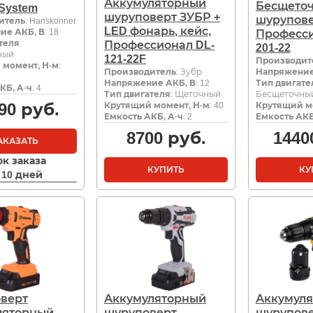
Аккумуляторный
Бесщеточ
ySystem
шуруповерт ЗУБР +
шурупове
итель
: Hanskonner
LED фонарь, кейс,
ие АКБ, В
: 18
Професси
теля
:
Профессионал DL-
201-22
ный
121-22F
Производит
 момент, Н·м
:
Производитель
: Зубр
Напряжение
Напряжение АКБ, В
: 12
Тип двигате
КБ, А·ч
: 4
Тип двигателя
: Щеточный
Бесщеточны
90
руб.
Крутящий момент, Н·м
: 40
Крутящий м
Емкость АКБ, А·ч
: 2
Емкость АКБ
8700
руб.
1440
АКАЗАТЬ
ок заказа
КУПИТЬ
КУ
- 10 дней
верт
Аккумуляторный
Аккумул
ляторный
шуруповерт
шурупове