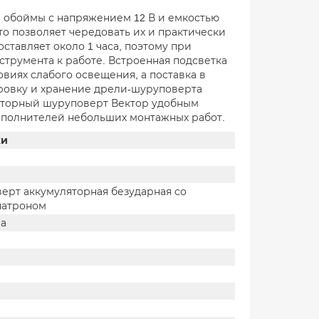
 обоймы с напряжением 12 В и емкостью
что позволяет чередовать их и практически
ставляет около 1 часа, поэтому при
трумента к работе. Встроенная подсветка
виях слабого освещения, а поставка в
ровку и хранение дрели-шуруповерта
ляторный шуруповерт Вектор удобным
сполнителей небольших монтажных работ.
ки
ерт аккумуляторная безударная со
патроном
ра