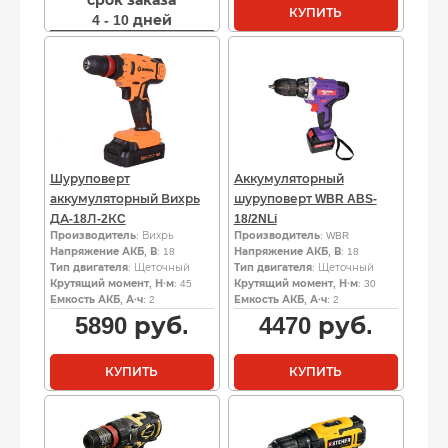
срок заказа
КУПИТЬ
4 - 10 дней
Шуруповерт
Аккумуляторный
аккумуляторный Вихрь
шуруповерт WBR ABS-
ДА-18Л-2КC
18/2NLi
Производитель
: Вихрь
Производитель
: WBR
Напряжение АКБ, В
: 18
Напряжение АКБ, В
: 18
Тип двигателя
: Щеточный
Тип двигателя
: Щеточный
Крутящий момент, Н·м
: 45
Крутящий момент, Н·м
: 30
Емкость АКБ, А·ч
: 2
Емкость АКБ, А·ч
: 2
5890
руб.
4470
руб.
КУПИТЬ
КУПИТЬ