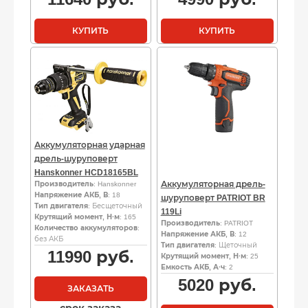
КУПИТЬ
КУПИТЬ
Аккумуляторная ударная
дрель-шуруповерт
Hanskonner HCD18165BL
Аккумуляторная дрель-
Производитель
: Hanskonner
Напряжение АКБ, В
: 18
шуруповерт PATRIOT BR
Тип двигателя
: Бесщеточный
119Li
Крутящий момент, Н·м
: 165
Производитель
: PATRIOT
Количество аккумуляторов
:
Напряжение АКБ, В
: 12
без АКБ
Тип двигателя
: Щеточный
11990
руб.
Крутящий момент, Н·м
: 25
Емкость АКБ, А·ч
: 2
5020
руб.
ЗАКАЗАТЬ