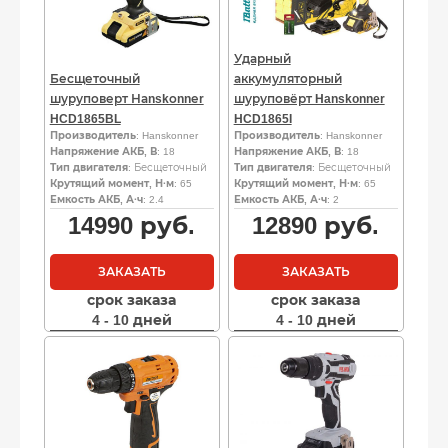
Ударный
Бесщеточный
аккумуляторный
шуруповерт Наnskоnnеr
шуруповёрт Hanskonner
HCD1865BL
HCD1865I
Производитель
: Hanskonner
Производитель
: Hanskonner
Напряжение АКБ, В
: 18
Напряжение АКБ, В
: 18
Тип двигателя
: Бесщеточный
Тип двигателя
: Бесщеточный
Крутящий момент, Н·м
: 65
Крутящий момент, Н·м
: 65
Емкость АКБ, А·ч
: 2.4
Емкость АКБ, А·ч
: 2
14990
руб.
12890
руб.
ЗАКАЗАТЬ
ЗАКАЗАТЬ
срок заказа
срок заказа
4 - 10 дней
4 - 10 дней