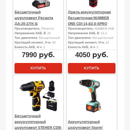
Бесщеточный
Дрель аккумуляторная
шуруповерт Ресанта
бесщеточная NUMBER
ДА-20-2ЛК-Б
ONE CDI 14,4/2,0-SPRO
Производитель
: Ресанта
Производитель
: NUMBER ONE
Напряжение АКБ, В
: 20
Напряжение АКБ, В
: 14.4
Тип двигателя
: Бесщеточный
Тип двигателя
: Бесщеточный
Крутящий момент, Н·м
: 55
Крутящий момент, Н·м
: 42
Емкость АКБ, А·ч
: 2
Емкость АКБ, А·ч
: 2
7990
руб.
4050
руб.
КУПИТЬ
КУПИТЬ
Бесщеточный
аккумуляторный
Аккумуляторный
шуруповерт STEHER CDB-
шуруповерт Sturm!