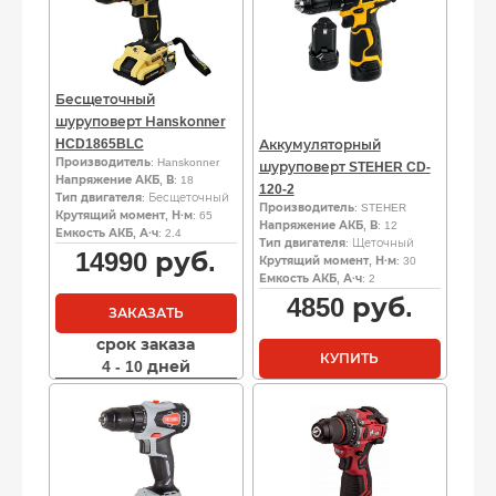
Бесщеточный
шуруповерт Наnskоnnеr
HCD1865BLC
Аккумуляторный
Производитель
: Hanskonner
шуруповерт STEHER CD-
Напряжение АКБ, В
: 18
120-2
Тип двигателя
: Бесщеточный
Производитель
: STEHER
Крутящий момент, Н·м
: 65
Напряжение АКБ, В
: 12
Емкость АКБ, А·ч
: 2.4
Тип двигателя
: Щеточный
14990
руб.
Крутящий момент, Н·м
: 30
Емкость АКБ, А·ч
: 2
4850
руб.
ЗАКАЗАТЬ
срок заказа
КУПИТЬ
4 - 10 дней