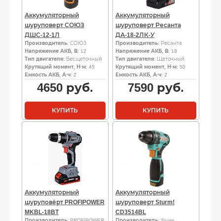
Аккумуляторный
Аккумуляторный
шуруповерт СОЮЗ
шуруповерт Ресанта
ДШС-12-1Л
ДА-18-2ЛК-У
Производитель
: СОЮЗ
Производитель
: Ресанта
Напряжение АКБ, В
: 12
Напряжение АКБ, В
: 18
Тип двигателя
: Бесщеточный
Тип двигателя
: Щеточный
Крутящий момент, Н·м
: 45
Крутящий момент, Н·м
: 50
Емкость АКБ, А·ч
: 2
Емкость АКБ, А·ч
: 2
4650
руб.
7590
руб.
КУПИТЬ
КУПИТЬ
Аккумуляторный
Аккумуляторный
шуруповёрт PROFIPOWER
шуруповерт Sturm!
MKBL-18BT
CD3514BL
Производитель
: PROFIPOWER
Производитель
: Sturm