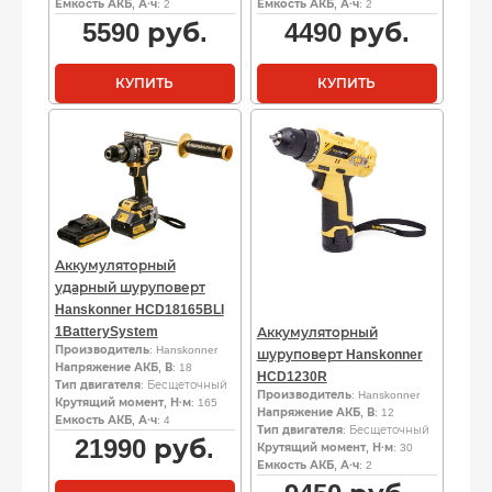
Емкость АКБ, А·ч
: 2
Емкость АКБ, А·ч
: 2
5590
руб.
4490
руб.
КУПИТЬ
КУПИТЬ
Аккумуляторный
ударный шуруповерт
Hanskonner HCD18165BLI
1BatterySystem
Аккумуляторный
Производитель
: Hanskonner
шуруповерт Hanskonner
Напряжение АКБ, В
: 18
HCD1230R
Тип двигателя
: Бесщеточный
Производитель
: Hanskonner
Крутящий момент, Н·м
: 165
Напряжение АКБ, В
: 12
Емкость АКБ, А·ч
: 4
Тип двигателя
: Бесщеточный
21990
руб.
Крутящий момент, Н·м
: 30
Емкость АКБ, А·ч
: 2