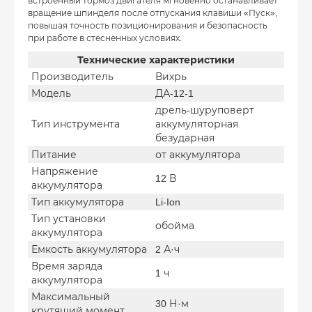
встроенный тормоз двигателя мгновенно останавливает
вращение шпинделя после отпускания клавиши «Пуск»,
повышая точность позиционирования и безопасность
при работе в стесненных условиях.
Технические характеристики
Производитель
Вихрь
Модель
ДА-12-1
дрель-шуруповерт
Тип инструмента
аккумуляторная
безударная
Питание
от аккумулятора
Напряжение
12 В
аккумулятора
Тип аккумулятора
Li-Ion
Тип установки
обойма
аккумулятора
Емкость аккумулятора
2 А·ч
Время заряда
1 ч
аккумулятора
Максимальный
30 Н·м
крутящий момент