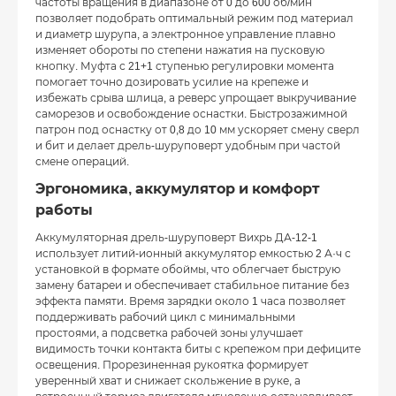
частоты вращения в диапазоне от 0 до 600 об/мин
позволяет подобрать оптимальный режим под материал
и диаметр шурупа, а электронное управление плавно
изменяет обороты по степени нажатия на пусковую
кнопку. Муфта с 21+1 ступенью регулировки момента
помогает точно дозировать усилие на крепеже и
избежать срыва шлица, а реверс упрощает выкручивание
саморезов и освобождение оснастки. Быстрозажимной
патрон под оснастку от 0,8 до 10 мм ускоряет смену сверл
и бит и делает дрель-шуруповерт удобным при частой
смене операций.
Эргономика, аккумулятор и комфорт
работы
Аккумуляторная дрель-шуруповерт Вихрь ДА-12-1
использует литий-ионный аккумулятор емкостью 2 А·ч с
установкой в формате обоймы, что облегчает быструю
замену батареи и обеспечивает стабильное питание без
эффекта памяти. Время зарядки около 1 часа позволяет
поддерживать рабочий цикл с минимальными
простоями, а подсветка рабочей зоны улучшает
видимость точки контакта биты с крепежом при дефиците
освещения. Прорезиненная рукоятка формирует
уверенный хват и снижает скольжение в руке, а