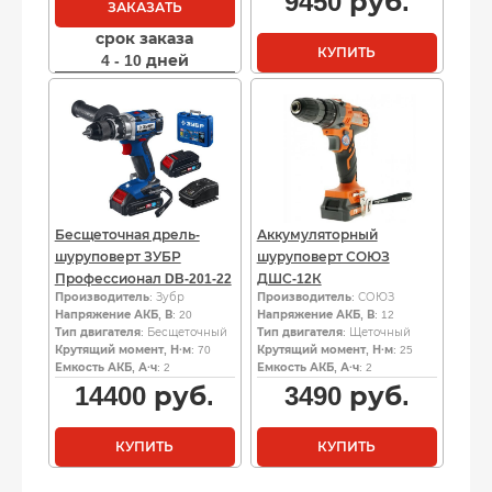
9450
руб.
ЗАКАЗАТЬ
срок заказа
КУПИТЬ
4 - 10 дней
Бесщеточная дрель-
Аккумуляторный
шуруповерт ЗУБР
шуруповерт СОЮЗ
Профессионал DB-201-22
ДШС-12К
Производитель
: Зубр
Производитель
: СОЮЗ
Напряжение АКБ, В
: 20
Напряжение АКБ, В
: 12
Тип двигателя
: Бесщеточный
Тип двигателя
: Щеточный
Крутящий момент, Н·м
: 70
Крутящий момент, Н·м
: 25
Емкость АКБ, А·ч
: 2
Емкость АКБ, А·ч
: 2
14400
руб.
3490
руб.
КУПИТЬ
КУПИТЬ