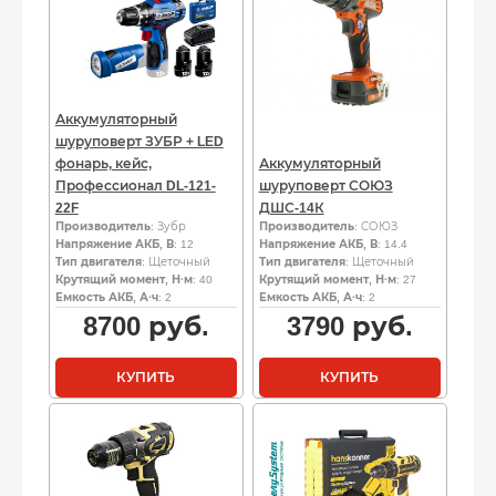
Аккумуляторный
шуруповерт ЗУБР + LED
фонарь, кейс,
Аккумуляторный
Профессионал DL-121-
шуруповерт СОЮЗ
22F
ДШС-14К
Производитель
: Зубр
Производитель
: СОЮЗ
Напряжение АКБ, В
: 12
Напряжение АКБ, В
: 14.4
Тип двигателя
: Щеточный
Тип двигателя
: Щеточный
Крутящий момент, Н·м
: 40
Крутящий момент, Н·м
: 27
Емкость АКБ, А·ч
: 2
Емкость АКБ, А·ч
: 2
8700
руб.
3790
руб.
КУПИТЬ
КУПИТЬ