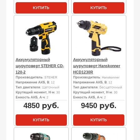
КУПИТЬ
КУПИТЬ
Аккумуляторный
Аккумуляторный
шуруповерт STEHER CD-
шуруповерт Hanskonner
120-2
HCD1230R
Производитель
: STEHER
Производитель
: Hanskonner
Напряжение АКБ, В
: 12
Напряжение АКБ, В
: 12
Тип двигателя
: Щеточный
Тип двигателя
: Бесщеточный
Крутящий момент, Н·м
: 30
Крутящий момент, Н·м
: 30
Емкость АКБ, А·ч
: 2
Емкость АКБ, А·ч
: 2
4850
руб.
9450
руб.
КУПИТЬ
КУПИТЬ