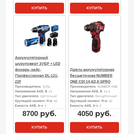
КУПИТЬ
КУПИТЬ
Аккумуляторный
шуруповерт ЗУБР + LED
фонарь, кейс,
Дрель аккумуляторная
Профессионал DL-121-
бесщеточная NUMBER
22F
ONE CDI 14,4/2,0-SPRO
Производитель
: Зубр
Производитель
: NUMBER ONE
Напряжение АКБ, В
: 12
Напряжение АКБ, В
: 14.4
Тип двигателя
: Щеточный
Тип двигателя
: Бесщеточный
Крутящий момент, Н·м
: 40
Крутящий момент, Н·м
: 42
Емкость АКБ, А·ч
: 2
Емкость АКБ, А·ч
: 2
8700
руб.
4050
руб.
КУПИТЬ
КУПИТЬ