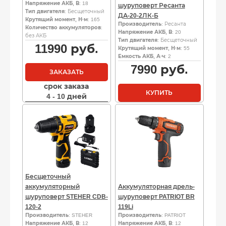
Напряжение АКБ, В
: 18
шуруповерт Ресанта
Тип двигателя
: Бесщеточный
ДА-20-2ЛК-Б
Крутящий момент, Н·м
: 165
Производитель
: Ресанта
Количество аккумуляторов
:
Напряжение АКБ, В
: 20
без АКБ
Тип двигателя
: Бесщеточный
11990
руб.
Крутящий момент, Н·м
: 55
Емкость АКБ, А·ч
: 2
7990
руб.
ЗАКАЗАТЬ
срок заказа
КУПИТЬ
4 - 10 дней
Бесщеточный
аккумуляторный
Аккумуляторная дрель-
шуруповерт STEHER CDB-
шуруповерт PATRIOT BR
120-2
119Li
Производитель
: STEHER
Производитель
: PATRIOT
Напряжение АКБ, В
: 12
Напряжение АКБ, В
: 12