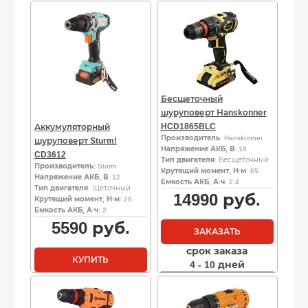
Бесщеточный
шуруповерт Наnskоnnеr
HCD1865BLC
Аккумуляторный
Производитель
: Hanskonner
шуруповерт Sturm!
Напряжение АКБ, В
: 18
CD3612
Тип двигателя
: Бесщеточный
Производитель
: Sturm
Крутящий момент, Н·м
: 65
Напряжение АКБ, В
: 12
Емкость АКБ, А·ч
: 2.4
Тип двигателя
: Щеточный
14990
руб.
Крутящий момент, Н·м
: 26
Емкость АКБ, А·ч
: 2
5590
руб.
ЗАКАЗАТЬ
срок заказа
КУПИТЬ
4 - 10 дней