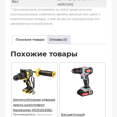
Вес
кейсом)
* Производитель оставляет за собой право вносить
конструкционные изменения, менять внешний вид, цвет и
комплектацию товара, а так же место производства без
уведомления потребителя.
Похожие товары
Отзывы (0)
Похожие товары
Аккумуляторная ударная
дрель-шуруповерт
Hanskonner HCD18165BL
Бесщеточный
Производитель
: Hanskonner