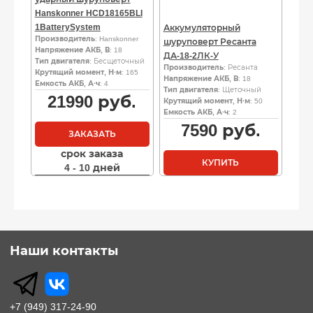
Hanskonner HCD18165BLI
1BatterySystem
Аккумуляторный
Производитель
: Hanskonner
шуруповерт Ресанта
Напряжение АКБ, В
: 18
ДА-18-2ЛК-У
Тип двигателя
: Бесщеточный
Производитель
: Ресанта
Крутящий момент, Н·м
: 165
Напряжение АКБ, В
: 18
Емкость АКБ, А·ч
: 4
Тип двигателя
: Щеточный
21990
руб.
Крутящий момент, Н·м
: 50
Емкость АКБ, А·ч
: 2
7590
руб.
ЗАКАЗАТЬ
срок заказа
КУПИТЬ
4 - 10 дней
Наши контакты
+7 (949) 317-24-90