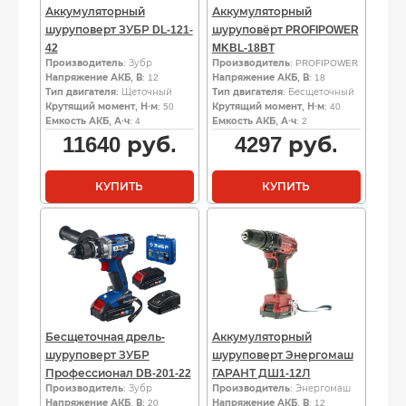
Аккумуляторный
Аккумуляторный
шуруповерт ЗУБР DL-121-
шуруповёрт PROFIPOWER
42
MKBL-18BT
Производитель
: Зубр
Производитель
: PROFIPOWER
Напряжение АКБ, В
: 12
Напряжение АКБ, В
: 18
Тип двигателя
: Щеточный
Тип двигателя
: Бесщеточный
Крутящий момент, Н·м
: 50
Крутящий момент, Н·м
: 40
Емкость АКБ, А·ч
: 4
Емкость АКБ, А·ч
: 2
11640
руб.
4297
руб.
КУПИТЬ
КУПИТЬ
Бесщеточная дрель-
Аккумуляторный
шуруповерт ЗУБР
шуруповерт Энергомаш
Профессионал DB-201-22
ГАРАНТ ДШ1-12Л
Производитель
: Зубр
Производитель
: Энергомаш
Напряжение АКБ, В
: 20
Напряжение АКБ, В
: 12