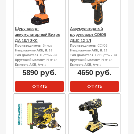
Шуруповерт
Аккумуляторный
аккумуляторный Вихрь
шуруповерт СОЮЗ
ДА-18Л-2КC
ДШС-12-1Л
Производитель
: Вихрь
Производитель
: СОЮЗ
Напряжение АКБ, В
: 18
Напряжение АКБ, В
: 12
Тип двигателя
: Щеточный
Тип двигателя
: Бесщеточный
Крутящий момент, Н·м
: 45
Крутящий момент, Н·м
: 45
Емкость АКБ, А·ч
: 2
Емкость АКБ, А·ч
: 2
5890
руб.
4650
руб.
КУПИТЬ
КУПИТЬ