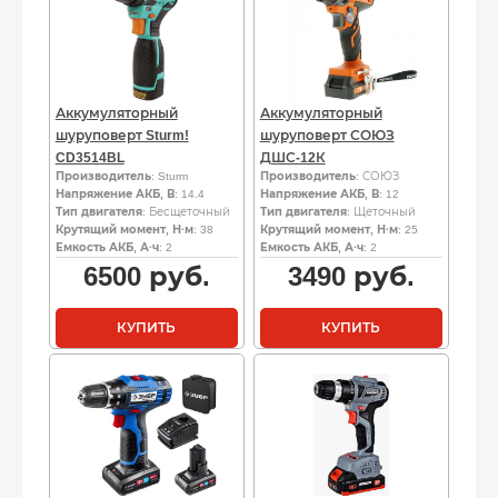
Аккумуляторный
Аккумуляторный
шуруповерт Sturm!
шуруповерт СОЮЗ
CD3514BL
ДШС-12К
Производитель
: Sturm
Производитель
: СОЮЗ
Напряжение АКБ, В
: 14.4
Напряжение АКБ, В
: 12
Тип двигателя
: Бесщеточный
Тип двигателя
: Щеточный
Крутящий момент, Н·м
: 38
Крутящий момент, Н·м
: 25
Емкость АКБ, А·ч
: 2
Емкость АКБ, А·ч
: 2
6500
руб.
3490
руб.
КУПИТЬ
КУПИТЬ