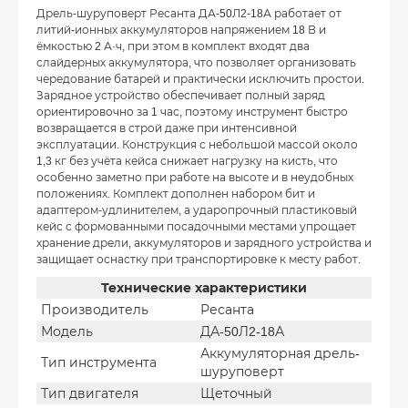
Дрель-шуруповерт Ресанта ДА-50Л2-18А работает от
литий-ионных аккумуляторов напряжением 18 В и
ёмкостью 2 А·ч, при этом в комплект входят два
слайдерных аккумулятора, что позволяет организовать
чередование батарей и практически исключить простои.
Зарядное устройство обеспечивает полный заряд
ориентировочно за 1 час, поэтому инструмент быстро
возвращается в строй даже при интенсивной
эксплуатации. Конструкция с небольшой массой около
1,3 кг без учёта кейса снижает нагрузку на кисть, что
особенно заметно при работе на высоте и в неудобных
положениях. Комплект дополнен набором бит и
адаптером-удлинителем, а ударопрочный пластиковый
кейс с формованными посадочными местами упрощает
хранение дрели, аккумуляторов и зарядного устройства и
защищает оснастку при транспортировке к месту работ.
Технические характеристики
Производитель
Ресанта
Модель
ДА-50Л2-18А
Аккумуляторная дрель-
Тип инструмента
шуруповерт
Тип двигателя
Щеточный