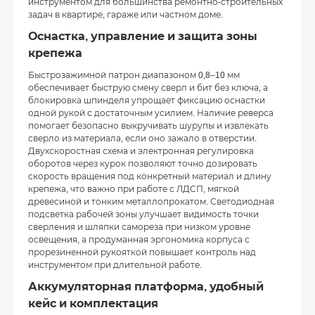
инструментом для большинства ремонтно-строительных
задач в квартире, гараже или частном доме.
Оснастка, управление и защита зоны
крепежа
Быстрозажимной патрон диапазоном 0,8–10 мм
обеспечивает быструю смену сверл и бит без ключа, а
блокировка шпинделя упрощает фиксацию оснастки
одной рукой с достаточным усилием. Наличие реверса
помогает безопасно выкручивать шурупы и извлекать
сверло из материала, если оно зажало в отверстии.
Двухскоростная схема и электронная регулировка
оборотов через курок позволяют точно дозировать
скорость вращения под конкретный материал и длину
крепежа, что важно при работе с ЛДСП, мягкой
древесиной и тонким металлопрокатом. Светодиодная
подсветка рабочей зоны улучшает видимость точки
сверления и шляпки самореза при низком уровне
освещения, а продуманная эргономика корпуса с
прорезиненной рукояткой повышает контроль над
инструментом при длительной работе.
Аккумуляторная платформа, удобный
кейс и комплектация