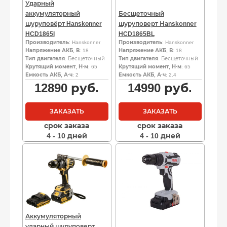
Ударный
аккумуляторный
Бесщеточный
шуруповёрт Hanskonner
шуруповерт Наnskоnnеr
HCD1865I
HCD1865BL
Производитель
: Hanskonner
Производитель
: Hanskonner
Напряжение АКБ, В
: 18
Напряжение АКБ, В
: 18
Тип двигателя
: Бесщеточный
Тип двигателя
: Бесщеточный
Крутящий момент, Н·м
: 65
Крутящий момент, Н·м
: 65
Емкость АКБ, А·ч
: 2
Емкость АКБ, А·ч
: 2.4
12890
руб.
14990
руб.
ЗАКАЗАТЬ
ЗАКАЗАТЬ
срок заказа
срок заказа
4 - 10 дней
4 - 10 дней
Аккумуляторный
ударный шуруповерт