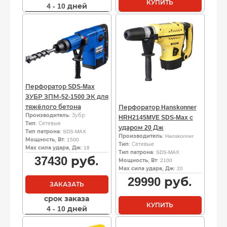
КУПИТЬ
4 - 10 дней
Перфоратор SDS-Max
ЗУБР ЗПМ-52-1500 ЭК для
тяжёлого бетона
Перфоратор Hanskonner
Производитель
: Зубр
HRH2145MVE SDS-Max с
Тип
: Сетевые
ударом 20 Дж
Тип патрона
: SDS-MAX
Производитель
: Hanskonner
Мощность, Вт
: 1500
Тип
: Сетевые
Мах сила удара, Дж
: 18
Тип патрона
: SDS-MAX
37430
руб.
Мощность, Вт
: 2100
Мах сила удара, Дж
: 20
29990
руб.
ЗАКАЗАТЬ
срок заказа
КУПИТЬ
4 - 10 дней