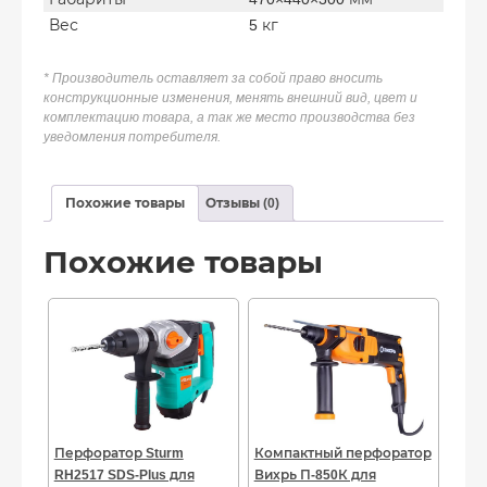
Вес
5 кг
* Производитель оставляет за собой право вносить
конструкционные изменения, менять внешний вид, цвет и
комплектацию товара, а так же место производства без
уведомления потребителя.
Похожие товары
Отзывы (0)
Похожие товары
Перфоратор Sturm
Компактный перфоратор
RH2517 SDS-Plus для
Вихрь П-850К для