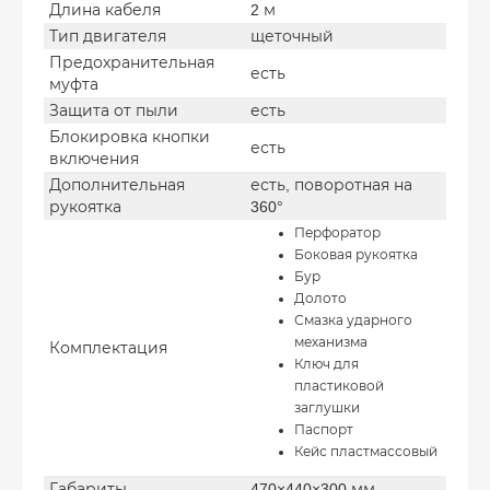
Длина кабеля
2 м
Тип двигателя
щеточный
Предохранительная
есть
муфта
Защита от пыли
есть
Блокировка кнопки
есть
включения
Дополнительная
есть, поворотная на
рукоятка
360°
Перфоратор
Боковая рукоятка
Бур
Долото
Смазка ударного
механизма
Комплектация
Ключ для
пластиковой
заглушки
Паспорт
Кейс пластмассовый
Габариты
470×440×300 мм