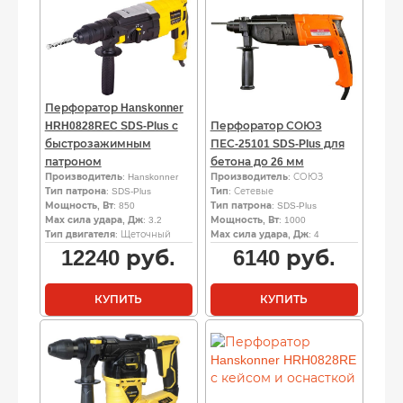
Перфоратор Hanskonner
HRH0828REC SDS-Plus с
Перфоратор СОЮЗ
быстрозажимным
ПЕС-25101 SDS-Plus для
патроном
бетона до 26 мм
Производитель
: Hanskonner
Производитель
: СОЮЗ
Тип патрона
: SDS-Plus
Тип
: Сетевые
Мощность, Вт
: 850
Тип патрона
: SDS-Plus
Мах сила удара, Дж
: 3.2
Мощность, Вт
: 1000
Тип двигателя
: Щеточный
Мах сила удара, Дж
: 4
12240
руб.
6140
руб.
КУПИТЬ
КУПИТЬ