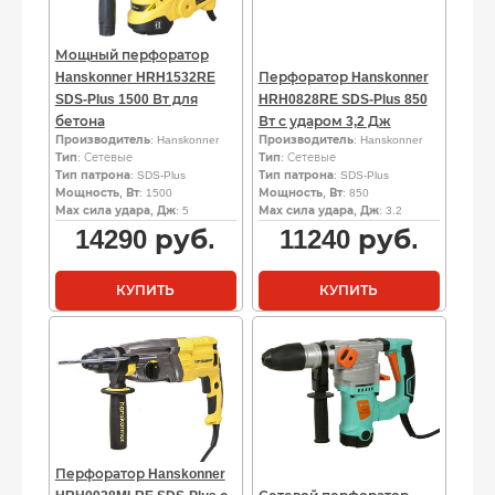
Мощный перфоратор
Hanskonner HRH1532RE
Перфоратор Hanskonner
SDS-Plus 1500 Вт для
HRH0828RE SDS-Plus 850
бетона
Вт с ударом 3,2 Дж
Производитель
: Hanskonner
Производитель
: Hanskonner
Тип
: Сетевые
Тип
: Сетевые
Тип патрона
: SDS-Plus
Тип патрона
: SDS-Plus
Мощность, Вт
: 1500
Мощность, Вт
: 850
Мах сила удара, Дж
: 5
Мах сила удара, Дж
: 3.2
14290
руб.
11240
руб.
КУПИТЬ
КУПИТЬ
Перфоратор Hanskonner