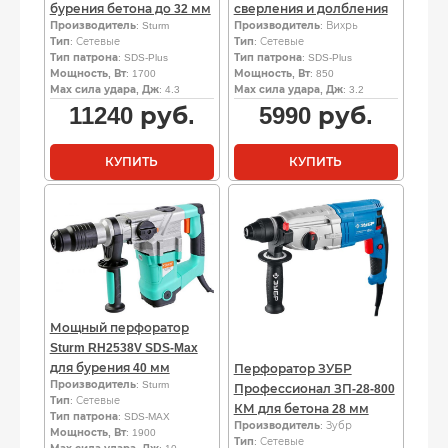
бурения бетона до 32 мм
сверления и долбления
Производитель
: Sturm
Производитель
: Вихрь
Тип
: Сетевые
Тип
: Сетевые
Тип патрона
: SDS-Plus
Тип патрона
: SDS-Plus
Мощность, Вт
: 1700
Мощность, Вт
: 850
Мах сила удара, Дж
: 4.3
Мах сила удара, Дж
: 3.2
11240
руб.
5990
руб.
КУПИТЬ
КУПИТЬ
Мощный перфоратор
Sturm RH2538V SDS-Max
для бурения 40 мм
Перфоратор ЗУБР
Производитель
: Sturm
Профессионал ЗП-28-800
Тип
: Сетевые
КМ для бетона 28 мм
Тип патрона
: SDS-MAX
Производитель
: Зубр
Мощность, Вт
: 1900
Тип
: Сетевые