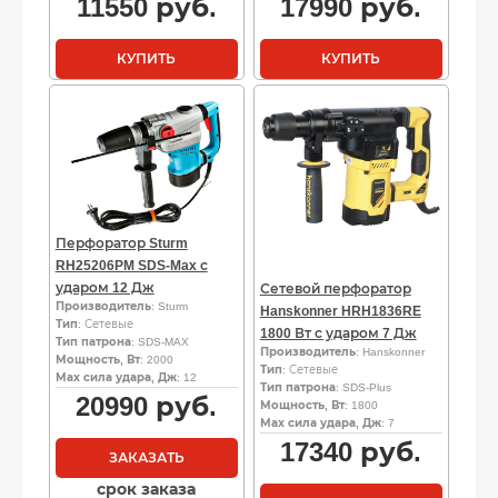
11550
руб.
17990
руб.
КУПИТЬ
КУПИТЬ
Перфоратор Sturm
RH25206PM SDS-Max с
ударом 12 Дж
Сетевой перфоратор
Производитель
: Sturm
Hanskonner HRH1836RE
Тип
: Сетевые
1800 Вт с ударом 7 Дж
Тип патрона
: SDS-MAX
Производитель
: Hanskonner
Мощность, Вт
: 2000
Тип
: Сетевые
Мах сила удара, Дж
: 12
Тип патрона
: SDS-Plus
20990
руб.
Мощность, Вт
: 1800
Мах сила удара, Дж
: 7
17340
руб.
ЗАКАЗАТЬ
срок заказа