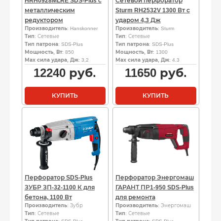
HRH0928MLRE SDS-Plus с
Сетевой перфоратор
металлическим
Sturm RH2532V 1300 Вт с
редуктором
ударом 4,3 Дж
Производитель
: Hanskonner
Производитель
: Sturm
Тип
: Сетевые
Тип
: Сетевые
Тип патрона
: SDS-Plus
Тип патрона
: SDS-Plus
Мощность, Вт
: 850
Мощность, Вт
: 1300
Мах сила удара, Дж
: 3,2
Мах сила удара, Дж
: 4.3
12240
руб.
11650
руб.
КУПИТЬ
КУПИТЬ
Перфоратор SDS-Plus
Перфоратор Энергомаш
ЗУБР ЗП-32-1100 К для
ГАРАНТ ПР1-950 SDS-Plus
бетона, 1100 Вт
для ремонта
Производитель
: Зубр
Производитель
: Энергомаш
Тип
: Сетевые
Тип
: Сетевые