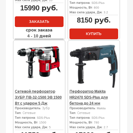
Мах сила удара, Дж
: 10
Тип патрона
: SDS-Plus
15990
руб.
Мощность, Вт
: 800
Мах сила удара, Дж
: 3.2
8150
руб.
ЗАКАЗАТЬ
срок заказа
КУПИТЬ
4 - 10 дней
Сетевой перфоратор
Перфоратор Makita
ЗУБР ПВ-32-1500 ЭВ 1500
HR2470 SDS-Plus для
Вт с ударом 5 Дж
бетона до 24 мм
Производитель
: Зубр
Производитель
: Makita
Тип
: Сетевые
Тип
: Сетевые
Тип патрона
: SDS-Plus
Тип патрона
: SDS-Plus
Мощность, Вт
: 1500
Мощность, Вт
: 780
Мах сила удара, Дж
: 5
Мах сила удара, Дж
: 2.7