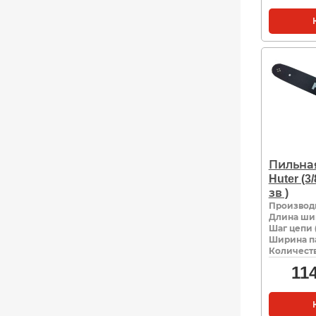
Пильна
Huter (3
зв )
Производ
Длина ши
Шаг цепи 
Ширина па
Количеств
11