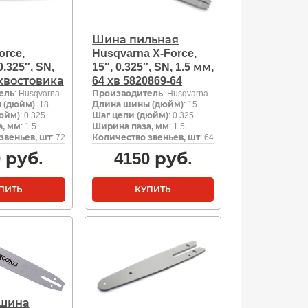
Шина пильная
rce,
Husqvarna X-Force,
0.325″, SN,
15″, 0.325″, SN, 1.5 мм,
 хвостовика
64 хв 5820869-64
ель
: Husqvarna
Производитель
: Husqvarna
 (дюйм)
: 18
Длина шины (дюйм)
: 15
юйм)
: 0.325
Шаг цепи (дюйм)
: 0.325
, мм
: 1.5
Ширина паза, мм
: 1.5
звеньев, шт
: 72
Количество звеньев, шт
: 64
0
руб.
4150
руб.
ПИТЬ
КУПИТЬ
 шина