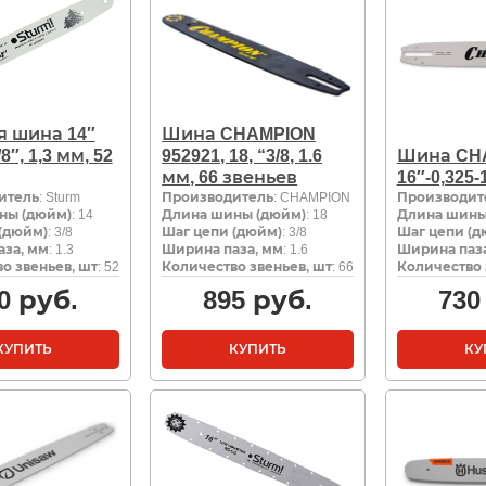
я шина 14″
Шина CHAMPION
8″, 1,3 мм, 52
952921, 18, “3/8, 1.6
Шина CH
мм, 66 звеньев
16″-0,325-
итель
: Sturm
Производитель
: CHAMPION
Производит
ны (дюйм)
: 14
Длина шины (дюйм)
: 18
Длина шины
(дюйм)
: 3/8
Шаг цепи (дюйм)
: 3/8
Шаг цепи (д
за, мм
: 1.3
Ширина паза, мм
: 1.6
Ширина паза
о звеньев, шт
: 52
Количество звеньев, шт
: 66
Количество 
0
руб.
895
руб.
730
КУПИТЬ
КУПИТЬ
КУ