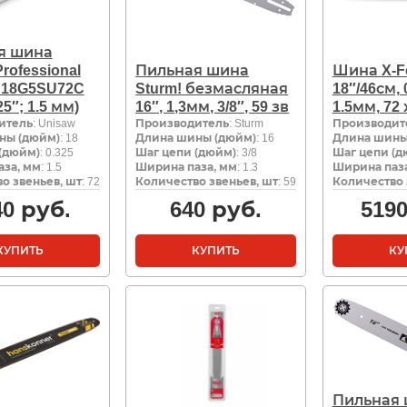
я шина
rofessional
Пильная шина
Шина X-Fo
 S18G5SU72C
Sturm! безмасляная
18″/46см, 
25″; 1.5 мм)
16″, 1,3мм, 3/8″, 59 зв
1.5мм, 72
итель
: Unisaw
Производитель
: Sturm
Производит
ны (дюйм)
: 18
Длина шины (дюйм)
: 16
Длина шины
(дюйм)
: 0.325
Шаг цепи (дюйм)
: 3/8
Шаг цепи (д
за, мм
: 1.5
Ширина паза, мм
: 1.3
Ширина паза
о звеньев, шт
: 72
Количество звеньев, шт
: 59
Количество 
40
руб.
640
руб.
519
КУПИТЬ
КУПИТЬ
КУ
Пильная