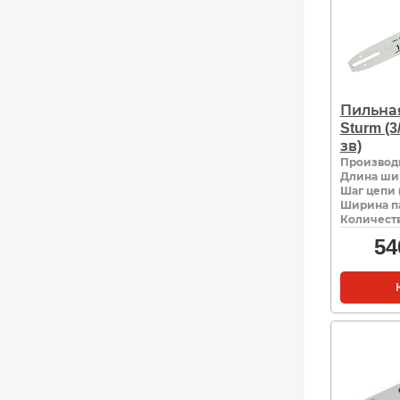
Пильна
Sturm (3/
зв)
Производ
Длина ши
Шаг цепи 
Ширина па
Количеств
54