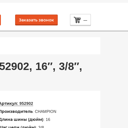
Заказать звонок
—
02, 16″, 3/8″,
Артикул:
952902
Производитель
: CHAMPION
Длина шины (дюйм)
: 16
Шаг цепи (дюйм)
: 3/8