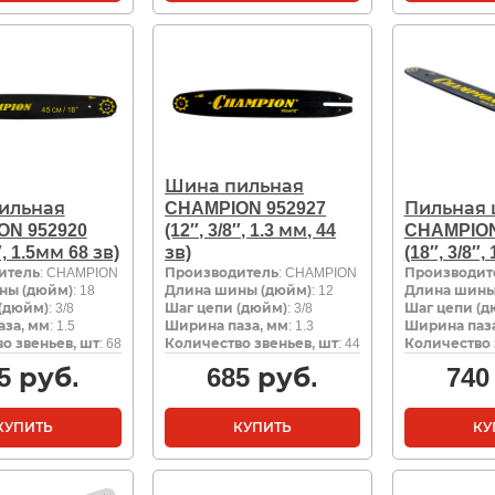
Шина пильная
ильная
CHAMPION 952927
Пильная
ON 952920
(12″, 3/8″, 1.3 мм, 44
CHAMPION
″, 1.5мм 68 зв)
зв)
(18″, 3/8″,
итель
: CHAMPION
Производитель
: CHAMPION
Производит
ны (дюйм)
: 18
Длина шины (дюйм)
: 12
Длина шины
(дюйм)
: 3/8
Шаг цепи (дюйм)
: 3/8
Шаг цепи (д
за, мм
: 1.5
Ширина паза, мм
: 1.3
Ширина паза
о звеньев, шт
: 68
Количество звеньев, шт
: 44
Количество 
5
руб.
685
руб.
740
КУПИТЬ
КУПИТЬ
КУ