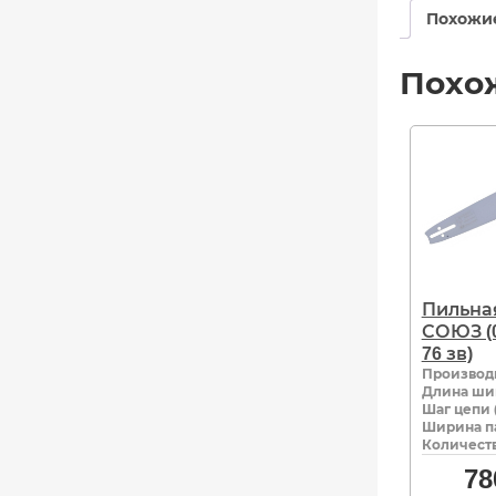
Похожи
Похо
Пильна
СОЮЗ (0,
76 зв)
Производ
Длина ши
Шаг цепи 
Ширина па
Количеств
78