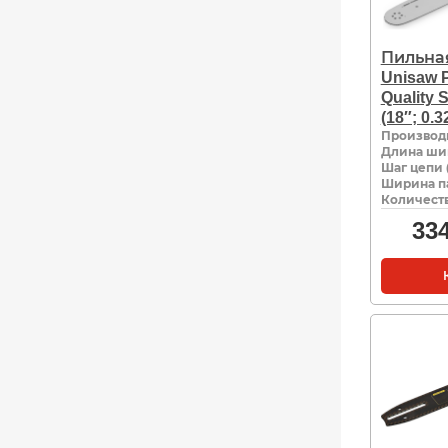
Пильна
Unisaw P
Quality
(18″; 0.3
Производ
Длина ши
Шаг цепи 
Ширина па
Количеств
33