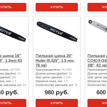
КУПИТЬ
КУПИТЬ
КУ
я шина 18″
Пильная шина 20″
Пильная
/8″, 1,3мм 63
Huter (0,325″, 1,5 мм,
СОЮЗ (18″
76 зв)
3/8″, 63 зв
итель
: HUTER
Производитель
: HUTER
Производит
ны (дюйм)
: 18
Длина шины (дюйм)
: 20
Длина шины
(дюйм)
: 3/8
Шаг цепи (дюйм)
: 0.325
Шаг цепи (д
за, мм
: 1.3
Ширина паза, мм
: 1.5
Ширина паза
о звеньев, шт
: 63
Количество звеньев, шт
: 76
Количество 
40
руб.
980
руб.
600
КУПИТЬ
КУПИТЬ
КУ