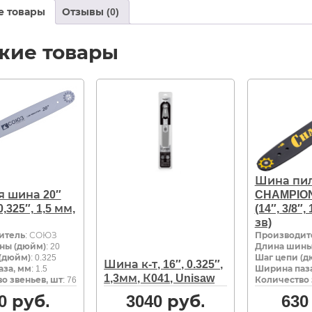
е товары
Отзывы (0)
жие товары
Шина пи
я шина 20″
CHAMPION
325″, 1,5 мм,
(14″, 3/8″,
зв)
итель
: СОЮЗ
Производит
ны (дюйм)
: 20
Длина шины
(дюйм)
: 0.325
Шаг цепи (д
Шина к-т, 16″, 0.325″,
за, мм
: 1.5
Ширина паза
1,3мм, К041, Unisaw
о звеньев, шт
: 76
Количество 
0
руб.
3040
руб.
630