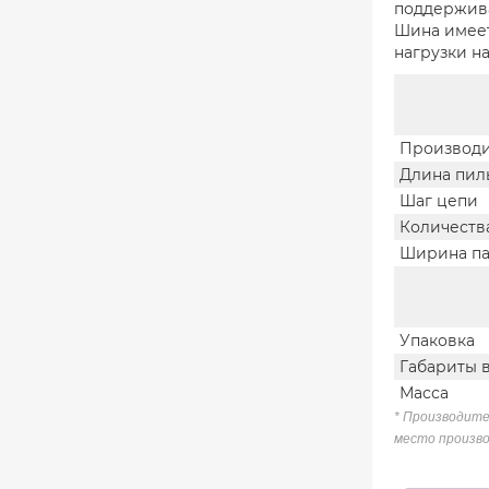
поддержива
Шина имеет
нагрузки н
Производи
Длина пил
Шаг цепи
Количеств
Ширина па
Упаковка
Габариты 
Масса
* Производите
место произво