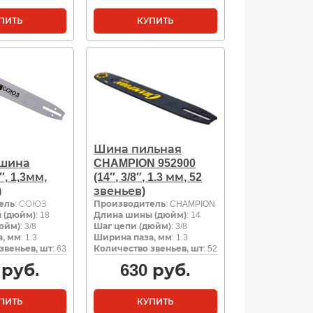
ПИТЬ
КУПИТЬ
Шина пильная
 шина
CHAMPION 952900
, 1,3мм,
(14″, 3/8″, 1.3 мм, 52
)
звеньев)
ель
: СОЮЗ
Производитель
: CHAMPION
 (дюйм)
: 18
Длина шины (дюйм)
: 14
юйм)
: 3/8
Шаг цепи (дюйм)
: 3/8
, мм
: 1.3
Ширина паза, мм
: 1.3
звеньев, шт
: 63
Количество звеньев, шт
: 52
руб.
630
руб.
ПИТЬ
КУПИТЬ