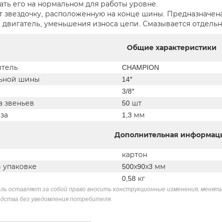
ть его на нормальном для работы уровне.
 звездочку, расположенную на конце шины. Предназначен
а двигатель, уменьшения износа цепи. Смазывается отдельн
Общие характеристики
тель
CHAMPION
ьной шины
14″
3/8″
а звеньев
50 шт
за
1,3 мм
Дополнительная информац
картон
в упаковке
500х90х3 мм
0,58 кг
ль оставляет за собой право вносить конструкционные изменения, менять
дства без уведомления потребителя.