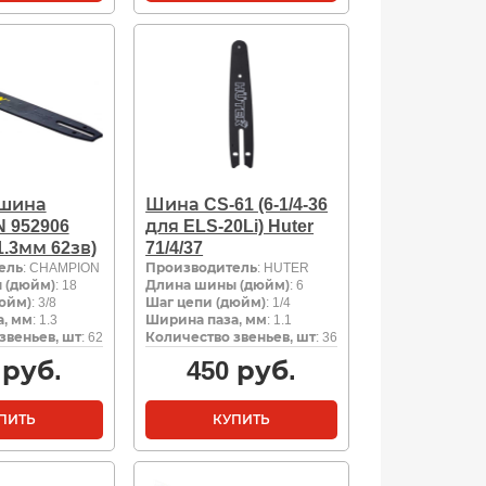
 шина
Шина CS-61 (6-1/4-36
 952906
для ELS-20Li) Huter
 1.3мм 62зв)
71/4/37
ель
: CHAMPION
Производитель
: HUTER
 (дюйм)
: 18
Длина шины (дюйм)
: 6
юйм)
: 3/8
Шаг цепи (дюйм)
: 1/4
, мм
: 1.3
Ширина паза, мм
: 1.1
звеньев, шт
: 62
Количество звеньев, шт
: 36
руб.
450
руб.
ПИТЬ
КУПИТЬ