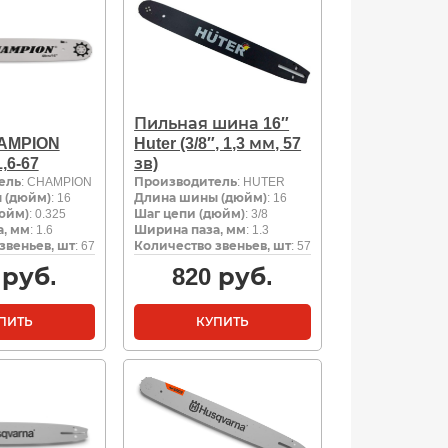
Пильная шина 16″
AMPION
Huter (3/8″, 1,3 мм, 57
1,6-67
зв)
ель
: CHAMPION
Производитель
: HUTER
 (дюйм)
: 16
Длина шины (дюйм)
: 16
юйм)
: 0.325
Шаг цепи (дюйм)
: 3/8
, мм
: 1.6
Ширина паза, мм
: 1.3
звеньев, шт
: 67
Количество звеньев, шт
: 57
руб.
820
руб.
ПИТЬ
КУПИТЬ