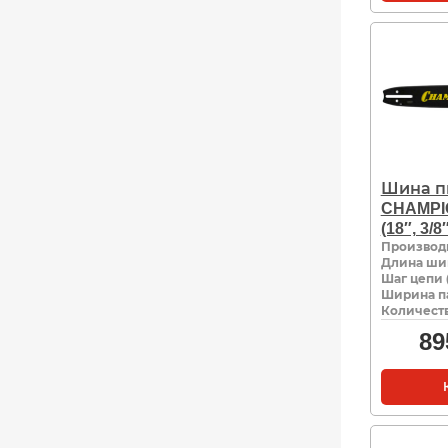
Шина п
CHAMPI
(18″, 3/8
Производ
Длина ши
Шаг цепи 
Ширина па
Количеств
89