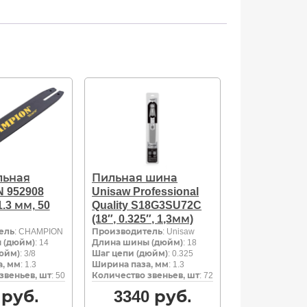
льная
Пильная шина
 952908
Unisaw Professional
 1.3 мм, 50
Quality S18G3SU72C
(18″, 0.325″, 1,3мм)
ель
: CHAMPION
Производитель
: Unisaw
 (дюйм)
: 14
Длина шины (дюйм)
: 18
юйм)
: 3/8
Шаг цепи (дюйм)
: 0.325
, мм
: 1.3
Ширина паза, мм
: 1.3
звеньев, шт
: 50
Количество звеньев, шт
: 72
руб.
3340
руб.